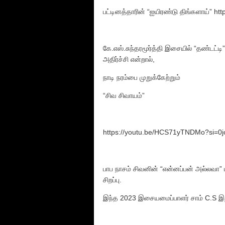
பட்டினத்தாரின் “ஐயிரண்டு திங்களாய்”
கே.எஸ்.சுந்தரமூர்த்தி இசையில் “தண்டட்டி
அதிர்ச்சி என்றால்,
நாடி நரம்பை முறுக்கேற்றும்
“சிவ சிவாயம்”
https://youtu.be/HCS71yTNDMo?si
பாப நாசம் சிவனின் “என்னப்பன் அல்லவா
சிறப்பு.
இந்த 2023 இசையமைப்பாளர் சாம் C.S இற