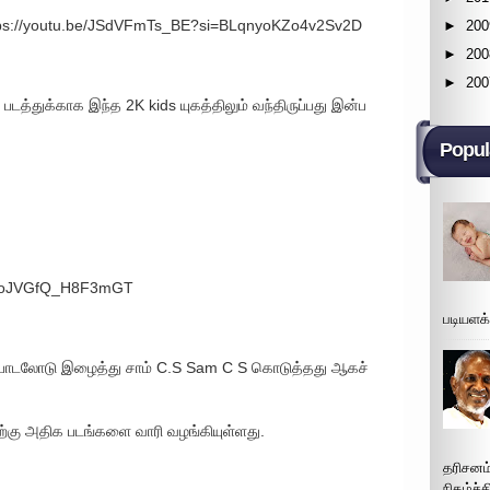
 https://youtu.be/JSdVFmTs_BE?si=BLqnyoKZo4v2Sv2D
►
200
►
200
►
200
” படத்துக்காக இந்த 2K kids யுகத்திலும் வந்திருப்பது இன்ப
Popul
=0joJVGfQ_H8F3mGT
படியளக
” பாடலோடு இழைத்து சாம் C.S Sam C S கொடுத்தது ஆகச்
்கு அதிக படங்களை வாரி வழங்கியுள்ளது.
தரிசனம
நிகழ்ச்