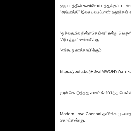
ஒரு படத்தின் உணர்வோட்டத்துக்குப் பாடல
“அயோத்தி” இசையமைப்பாளர் ரகுநந்தன் கச
“ஒத்தையில நின்னதென்ன” என்று வெகுளிப் 
“அப்பத்தா” ஊர்வசிக்கும்
“எங்கூரு காத்தாயி”க்கும்
https://youtu.be/jR3vaIMWONY?si=
குரல் கொடுத்தது காலம் சேர்ப்பித்த பொக்க
Modern Love Chennai தவிர்க்க முடியாத 
கொள்கின்றது.