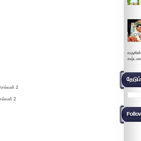
வருகின
கஷ்டமா
தேடும
ெல்வன் 2
ெல்வன் 2
Follo