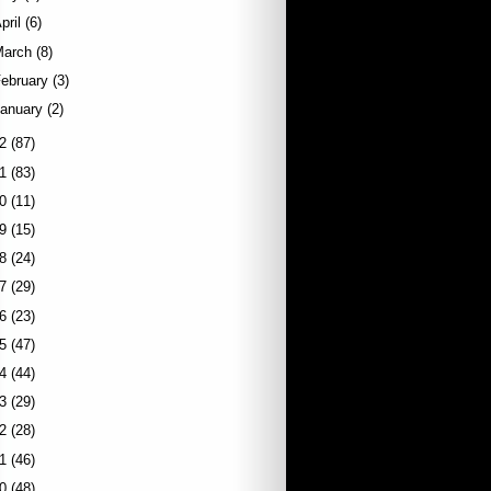
pril
(6)
March
(8)
ebruary
(3)
January
(2)
2
(87)
1
(83)
0
(11)
9
(15)
8
(24)
7
(29)
6
(23)
5
(47)
4
(44)
3
(29)
2
(28)
1
(46)
0
(48)