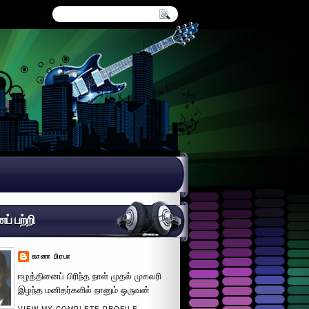
் பற்றி
கானா பிரபா
ஈழத்தினைப் பிரிந்த நாள் முதல் முகவரி
இழந்த மனிதர்களில் நானும் ஒருவன்
VIEW MY COMPLETE PROFILE