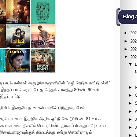
Blog 
►
202
►
202
►
202
▼
202
▼

 பாடல் என்றால் அது இசைஞானியின் “வழி நெடுக காட்டுமல்லி”
►
ந்தப் பாடல் எழும் போது அந்தக் காலத்து 80கள், 90கள்
►
்தப் பாட்டு.
►
ரிவில் இதையே நான் என் பங்கில் பரிந்துரைப்பேன்.
►
குரல் பாடலாக இதற்கே அதிக ஓட்டு கொடுப்பேன். 81 வயசு
►
J
்கமான சங்கதிகளில் பெப்பர்மிண்ட் குரலாய் மின்னும் அனன்யா
►
ின் இளையராஜாவுக்குக் கிடைத்தது என்று சொன்னாலும்
►