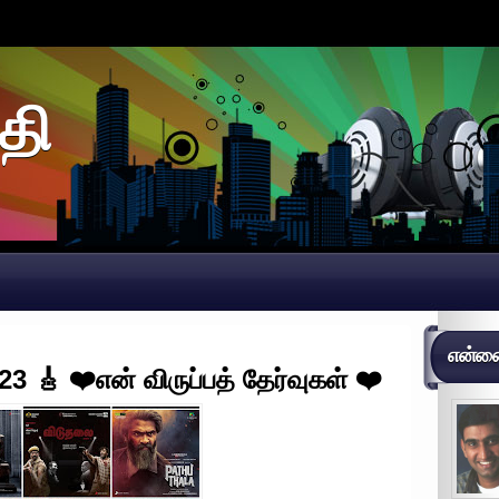
தி
என்னைப
3 🎸 ❤️என் விருப்பத் தேர்வுகள் ❤️