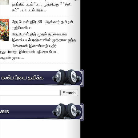
ஹிந்திப் படம் "பா". முந்தியது " "சீனி
கம்" . பா படம் நேற...
றேடியோஸ்புதிர் 36 - ஆஸ்கார் தமிழன்
ரஹ்மேனியா
றேடியோஸ்புதிர் முதல் தடவையாக
இசைப்புயல் ரஹ்மானின் முத்தான ஐந்து
பின்னணி இசையோடு புதிர்
்றது. (ராஜா இல்லாமல் பதிவை போட
னதால் முகப...
் கண்பார்வை தவிக்க
wers