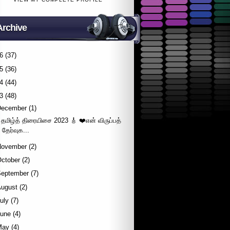
Archive
6
(37)
5
(36)
4
(44)
3
(48)
December
(1)
தமிழ்த் திரையிசை 2023 🎸 ❤️என் விருப்பத்
தேர்வுக...
November
(2)
October
(2)
September
(7)
August
(2)
uly
(7)
June
(4)
May
(4)