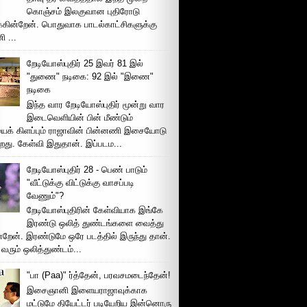
கொஞ்சம் இலகுவான புதிரோடு
க்கின்றேன். பொதுவாக பாடல்காட்சிகளுக்கு
 ...
றேடியோஸ்புதிர் 25 இவர் 81 இல்
"துணை" நடிகை: 92 இல் "இணை"
நடிகை
இந்த வார றேடியோஸ்புதிர் மூன்று வார
இடைவெளியின் பின் மீண்டும்
ைக் கிளப்பும் ராஜாவின் பின்னணி இசையோடு
றது. கேள்வி இதுதான். இப்படம...
றேடியோஸ்புதிர் 28 - பெண் பாடும்
"வீட்டுக்கு விட்டுக்கு வாசப்படி
வேணும்"?
றேடியோஸ்புதிரின் கேள்வியாக இங்கே
இரண்டு ஒலித் துண்டங்களை வைத்து
்றேன். இரண்டுமே ஒரே படத்தில் இருந்து தான்.
 வரும் ஒலித்துண்டம்...
"பா (Paa)" ர்த்தேன், பரவசமடைந்தேன்!
இசைஞானி இளையராஜாவுக்காக
மட்டுமே தியேட்டர் படியேறிய இன்னொரு