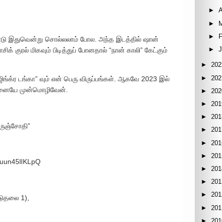
►
A
►
►
F
ண்டு இதுவென்று சொல்லலாம் போல. அந்த இடத்தில் ஷான்
►
ாசிக் குரல் மிகவும் பிடித்துப் போனதால் “நான் காலி” கேட்கும்
►
202
►
202
ங்க்ர டங்கா” வும் என் பெரு விருப்பங்கள். ஆகவே 2023 இல்
்டனையே முன்மொழிவேன்.
►
202
►
201
►
201
ெருஞ்சோதி”
►
201
►
201
►
201
Kjuun45lIKLpQ
►
201
►
201
►
201
டுதலை 1),
►
201
►
201