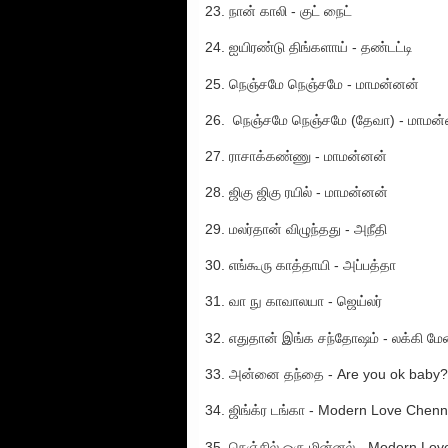
23. நான் காலி - குட் நைட்
24. ஐயிரண்டு திங்களாய் - தண்டட்டி
25. நெஞ்சமே நெஞ்சமே - மாமன்னன்
26. நெஞ்சமே நெஞ்சமே (தேவா) - மாமன
27. ராசாக்கண்ணு - மாமன்னன்
28. ஜிகு ஜிகு ரயில் - மாமன்னன்
29. மலர்தான் விழுந்தது - அநீதி
30. எங்கூரு காத்தாயி - அப்பத்தா
31. வா நு காவாலயா - ஜெய்லர்
32. எதுதான் இங்க சந்தோஷம் - லக்கி மே
33. அன்னை தந்தை - Are you ok baby?
34. ஜிங்க்ர டங்கா - Modern Love Chenn
35. நெஞ்சில் ஒரு மின்னல் - Modern Lo