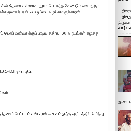
்களின் தேவை எவ்வளவு தூரம் பொருந்த வேண்டும் என்பதற்கு
திரைய
்சிதமாகத் தன் பொறுப்பை வழங்கியிருக்கிறார்.
இன்று
திருமண 
வாழ்வின
பெண் ஊர்வசிக்குப் பாடிய சித்ரா, 30 வருடங்கள் கழித்து
nkdcCwkMby4erqCd
ிஷம்.
இசையமை
இசைப் பெட்டகம் என்பதால் அதுவும் இந்த ஆட்டத்தில் சேர்ந்து