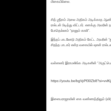
மிகையில்லை.
சித் ஶ்ரீராம் அலை அதிகம் அடிக்காத ஆ
ரால்டன் பிடித்து விட்டார். எனக்கு அவரின் ந
போதெல்லாம் “நானும் காலி”.
இந்தப் பாடலோடு அதிகம் கேட்ட அவரின் “ஜி
சிறந்த பாடகர் என்ற வகையில் ஷான் ரால
வள்ளலார் இராமலிங்க அடிகளின் “அருட்ப
https://youtu.be/bgVyPf30Zb8?si=vvl
இளையராஜாவின் கை வண்ணத்திலும் (வி