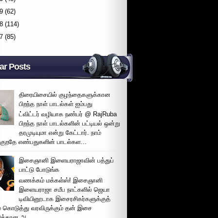
9
(62)
8
(114)
7
(85)
ar Posts
திரையிசையில் குழந்தைகளுக்கான
பிறந்த நாள் பாடல்கள் ஐம்பது
ட்விட்டர் வழியாக நண்பர் @ RajRuba
பிறந்த நாள் பாடல்களின் பட்டியல் ஒன்று
தரமுடியுமா என்று கேட்டார். நாம்
்குறதே எண்பதுகளின் பாடல்கள...
இசைஞானி இளையராஜாவின் பத்துப்
பாட்டு போடுங்க
வணக்கம் மக்கள்ஸ்! இசைஞானி
இளையராஜா சமீப நாட்களில் ஜெயா
டிவியினூடாக இசைரசிகர்களுக்குத்
் கொடுத்து வரவிருக்கும் தன் இசை
சிக்கான அ...