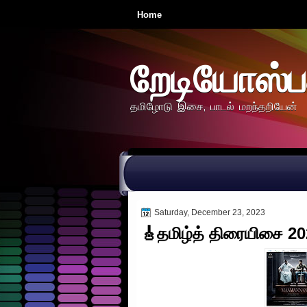
Home
றேடியோஸ்ப
தமிழோடு இசை, பாடல் மறந்தறியேன்
Saturday, December 23, 2023
🎸தமிழ்த் திரையிசை 202