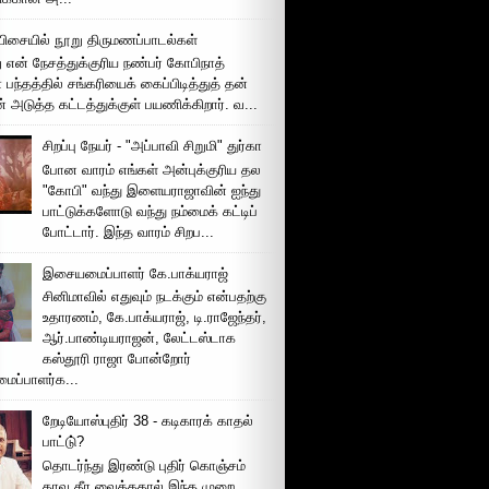
ிசையில் நூறு திருமணப்பாடல்கள்
 என் நேசத்துக்குரிய நண்பர் கோபிநாத்
பந்தத்தில் சங்கரியைக் கைப்பிடித்துத் தன்
் அடுத்த கட்டத்துக்குள் பயணிக்கிறார். வ...
சிறப்பு நேயர் - "அப்பாவி சிறுமி" துர்கா
போன வாரம் எங்கள் அன்புக்குரிய தல
"கோபி" வந்து இளையராஜாவின் ஐந்து
பாட்டுக்களோடு வந்து நம்மைக் கட்டிப்
போட்டார். இந்த வாரம் சிறப...
இசையமைப்பாளர் கே.பாக்யராஜ்
சினிமாவில் எதுவும் நடக்கும் என்பதற்கு
உதாரணம், கே.பாக்யராஜ், டி.ராஜேந்தர்,
ஆர்.பாண்டியராஜன், லேட்டஸ்டாக
கஸ்தூரி ராஜா போன்றோர்
ப்பாளர்க...
றேடியோஸ்புதிர் 38 - கடிகாரக் காதல்
பாட்டு்?
தொடர்ந்து இரண்டு புதிர் கொஞ்சம்
தாவு தீர வைத்ததால் இந்த முறை