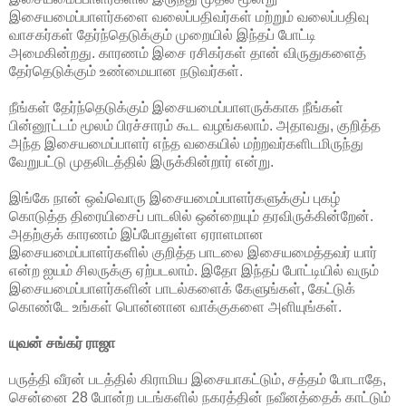
இசையமைப்பாளர்களை வலைப்பதிவர்கள் மற்றும் வலைப்பதிவு
வாசகர்கள் தேர்ந்தெடுக்கும் முறையில் இந்தப் போட்டி
அமைகின்றது. காரணம் இசை ரசிகர்கள் தான் விருதுகளைத்
தேர்தெடுக்கும் உண்மையான நடுவர்கள்.
நீங்கள் தேர்ந்தெடுக்கும் இசையமைப்பாளருக்காக நீங்கள்
பின்னூட்டம் மூலம் பிரச்சாரம் கூட வழங்கலாம். அதாவது, குறித்த
அந்த இசையமைப்பாளர் எந்த வகையில் மற்றவர்களிடமிருந்து
வேறுபட்டு முதலிடத்தில் இருக்கின்றார் என்று.
இங்கே நான் ஒவ்வொரு இசையமைப்பாளர்களுக்குப் புகழ்
கொடுத்த திரையிசைப் பாடலில் ஒன்றையும் தரவிருக்கின்றேன்.
அதற்குக் காரணம் இப்போதுள்ள ஏராளமான
இசையமைப்பாளர்களில் குறித்த பாடலை இசையமைத்தவர் யார்
என்ற ஐயம் சிலருக்கு ஏற்படலாம். இதோ இந்தப் போட்டியில் வரும்
இசையமைப்பாளர்களின் பாடல்களைக் கேளுங்கள், கேட்டுக்
கொண்டே உங்கள் பொன்னான வாக்குகளை அளியுங்கள்.
யுவன் சங்கர் ராஜா
பருத்தி வீரன் படத்தில் கிராமிய இசையாகட்டும், சத்தம் போடாதே,
சென்னை 28 போன்ற படங்களில் நகரத்தின் நவீனத்தைக் காட்டும்