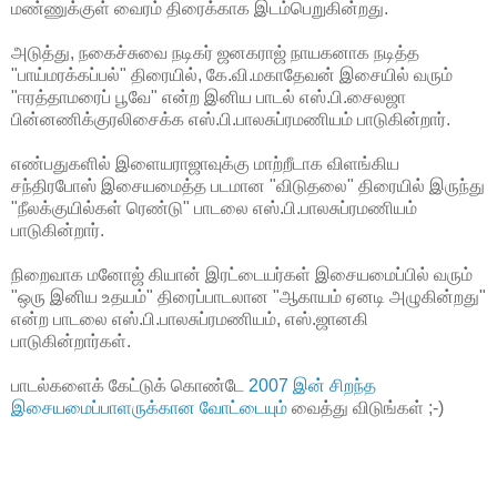
மண்ணுக்குள் வைரம் திரைக்காக இடம்பெறுகின்றது.
அடுத்து, நகைச்சுவை நடிகர் ஜனகராஜ் நாயகனாக நடித்த
"பாய்மரக்கப்பல்" திரையில், கே.வி.மகாதேவன் இசையில் வரும்
"ஈரத்தாமரைப் பூவே" என்ற இனிய பாடல் எஸ்.பி.சைலஜா
பின்னணிக்குரலிசைக்க எஸ்.பி.பாலசுப்ரமணியம் பாடுகின்றார்.
எண்பதுகளில் இளையராஜாவுக்கு மாற்றீடாக விளங்கிய
சந்திரபோஸ் இசையமைத்த படமான "விடுதலை" திரையில் இருந்து
"நீலக்குயில்கள் ரெண்டு" பாடலை எஸ்.பி.பாலசுப்ரமணியம்
பாடுகின்றார்.
நிறைவாக மனோஜ் கியான் இரட்டையர்கள் இசையமைப்பில் வரும்
"ஒரு இனிய உதயம்" திரைப்பாடலான "ஆகாயம் ஏனடி அழுகின்றது"
என்ற பாடலை எஸ்.பி.பாலசுப்ரமணியம், எஸ்.ஜானகி
பாடுகின்றார்கள்.
பாடல்களைக் கேட்டுக் கொண்டே
2007 இன் சிறந்த
இசையமைப்பாளருக்கான வோட்டையும்
வைத்து விடுங்கள் ;-)