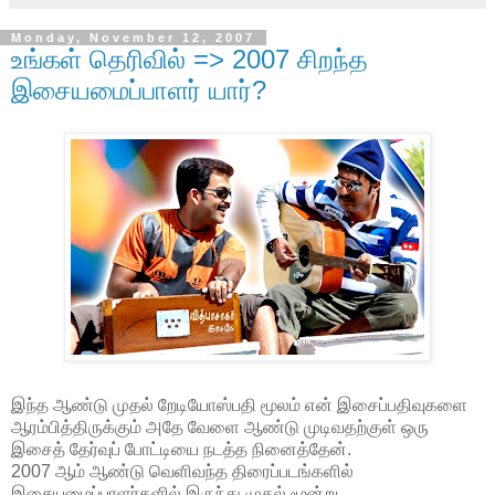
Monday, November 12, 2007
உங்கள் தெரிவில் => 2007 சிறந்த
இசையமைப்பாளர் யார்?
இந்த ஆண்டு முதல் றேடியோஸ்பதி மூலம் என் இசைப்பதிவுகளை
ஆரம்பித்திருக்கும் அதே வேளை ஆண்டு முடிவதற்குள் ஒரு
இசைத் தேர்வுப் போட்டியை நடத்த நினைத்தேன்.
2007 ஆம் ஆண்டு வெளிவந்த திரைப்படங்களில்
இசையமைப்பாளர்களில் இருந்து முதல் மூன்று