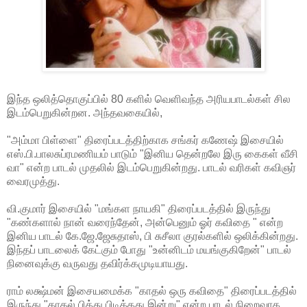
இந்த ஒலித்தொகுப்பில் 80 களில் வெளிவந்த அரியபாடல்கள் சில
இடம்பெறுகின்றன. அந்தவகையில்,
"அம்மா பிள்ளை" திரைப்படத்திற்காக சங்கர் கணேஷ் இசையில்
எஸ்.பி.பாலசுப்ரமணியம் பாடும் "இனிய தென்றலே இரு கைகள் வீசி
வா" என்ற பாடல் முதலில் இடம்பெறுகின்றது. பாடல் வரிகள் கவிஞர்
வைரமுத்து.
வி.குமார் இசையில் "மங்கள நாயகி" திரைப்படத்தில் இருந்து
"கண்களால் நான் வரைந்தேன், அன்பெனும் ஓர் கவிதை " என்ற
இனிய பாடல் கே.ஜே.ஜேசுதாஸ், பி சுசீலா குரல்களில் ஒலிக்கின்றது.
இந்தப் பாடலைக் கேட்கும் போது "உன்னிடம் மயங்குகிறேன்" பாடல்
நினைவுக்கு வருவது தவிர்க்கமுடியாயது.
ராம் லக்ஷ்மன் இசையமைக்க "காதல் ஒரு கவிதை" திரைப்படத்தில்
இருந்து "காதல் பித்து பிடித்தது இன்று" என்ற பாடல் நிறைவாக