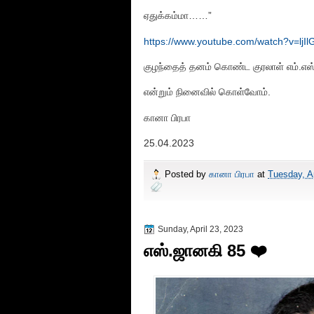
ஏதுக்கம்மா……”
https://www.youtube.com/watch?v=lj
குழந்தைத் தனம் கொண்ட குரலாள் எம்.எ
என்றும் நினைவில் கொள்வோம்.
கானா பிரபா
25.04.2023
Posted by
கானா பிரபா
at
Tuesday, Ap
Sunday, April 23, 2023
எஸ்.ஜானகி 85 ❤️