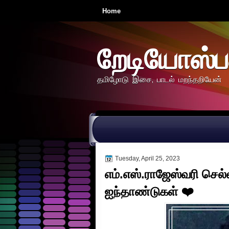
Home
றேடியோஸ்ப
தமிழோடு இசை, பாடல் மறந்தறியேன்
Tuesday, April 25, 2023
எம்.எஸ்.ராஜேஸ்வரி செல்
ஐந்தாண்டுகள் ❤️