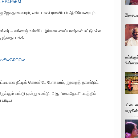
idLHP4Ph6M
.ஜேசுதாஸையும், எஸ்.பாலசுப்ரமணியம் ஆகியோரையும்
இசையமை
சங்கர் – கணேஷ் உள்ளிட்ட இசையமைப்பாளர்கள் மட்டுமல்ல
ுழந்தையாக்கி
வந்திரு
OhkvSwG0CCw
பின்னணி
ப் பட்டியலை நீட்டிக் கொண்டே போகலாம், நூறைத் தாண்டும்.
க்கும் பாட்டு ஒன்று உண்டு. அது “மகாதேவி” படத்தில்
 பாடிய
பட்டைய
வருகின்