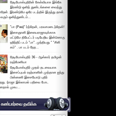
றேடியோஸ்புதிரின் கேள்வியாக இங்கே
இரண்டு ஒலித் துண்டங்களை வைத்து
்றேன். இரண்டுமே ஒரே படத்தில் இருந்து தான்.
 வரும் ஒலித்துண்டம்...
"பா (Paa)" ர்த்தேன், பரவசமடைந்தேன்!
இசைஞானி இளையராஜாவுக்காக
மட்டுமே தியேட்டர் படியேறிய இன்னொரு
ஹிந்திப் படம் "பா". முந்தியது " "சீனி
கம்" . பா படம் நேற...
றேடியோஸ்புதிர் 36 - ஆஸ்கார் தமிழன்
ரஹ்மேனியா
றேடியோஸ்புதிர் முதல் தடவையாக
இசைப்புயல் ரஹ்மானின் முத்தான ஐந்து
பின்னணி இசையோடு புதிர்
்றது. (ராஜா இல்லாமல் பதிவை போட
னதால் முகப...
் கண்பார்வை தவிக்க