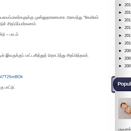
►
201
►
201
சையமைப்பாளர்களுக்கு முன்னுதாரணமாக அமைந்து “கேவிஎம்
►
201
் சிறப்பிப்பார்களாம்.
►
201
்டு – பாடம்
►
201
►
201
►
200
இவருக்குப் பாட்டளித்துத் தொடர்ந்து சிறப்பித்தவர்.
►
200
►
200
VqN7T25mBOk
Popul
 பாட்டு.
படியளக