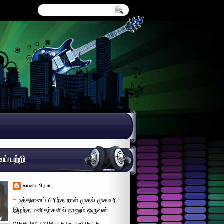
் பற்றி
கானா பிரபா
ஈழத்தினைப் பிரிந்த நாள் முதல் முகவரி
இழந்த மனிதர்களில் நானும் ஒருவன்
VIEW MY COMPLETE PROFILE