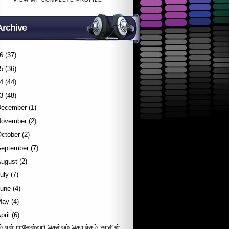
Archive
6
(37)
5
(36)
4
(44)
3
(48)
December
(1)
November
(2)
October
(2)
September
(7)
August
(2)
uly
(7)
June
(4)
May
(4)
pril
(6)
ம்.எஸ்.ராஜேஸ்வரி செல்லம் கொஞ்சும் குரலின்