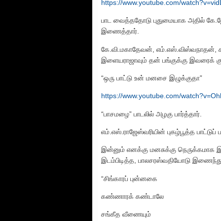
https://www.youtube.com/watch?v=v
பாட வைத்ததோடு புதுமையாக அதில் கே.ஜே
இணைத்தார்.
கே.வி.மகாதேவன், எம்.எஸ்.விஸ்வநாதன், 
இளையராஜாவும் தன் பங்குக்கு இவரைக் க
“ஒரு பாட்டு உன் மனசை இழுக்குதா”
https://www.youtube.com/watch?v=
“பாசமழை” பாடலில் அழகு பார்த்தார்.
எம்.எஸ்.ராஜேஸ்வரியின் புகழ்பூத்த பாட்டு
இன்னும் எனக்கு மனசுக்கு நெருக்கமாக இரு
இடம்பிடித்த, பாலசரஸ்வதியோடு இணைந்து
“சிங்காரப் புன்னகை
கண்ணாரக் கண்டாலே
சங்கீத வீணையும்