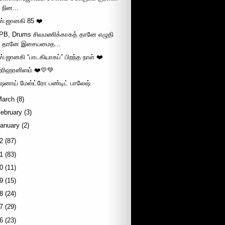
நின...
ஸ்.ஜானகி 85 ❤️
PB, Drums சிவமணிக்காகத் தானே எழுதி
தானே இசையமைத...
ஸ்.ஜானகி “பாடகியாகப்” பிறந்த நாள் ❤️
ரிஹரனிஸம் ❤️💛💚
ெனாய் மேஸ்ட்ரோ பண்டிட் பாலேஷ்
March
(8)
ebruary
(3)
January
(2)
2
(87)
1
(83)
0
(11)
9
(15)
8
(24)
7
(29)
6
(23)