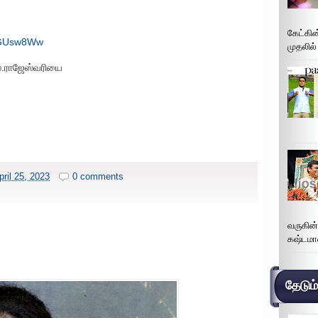
கேட்கின
IlGUsw8Ww
முதலில்
ஸ்.ராஜேஸ்வரியை
ril 25, 2023
0 comments
வருகின
கஷ்டமா
தேடும