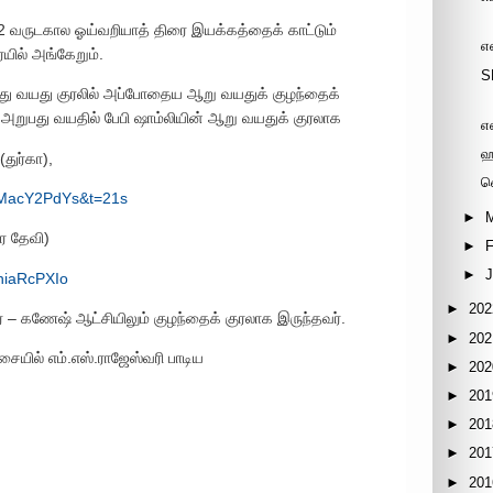
வருடகால ஓய்வறியாத் திரை இயக்கத்தைக் காட்டும்
எ
யில் அங்கேறும்.
S
பது வயது குரலில் அப்போதைய ஆறு வயதுக் குழந்தைக்
் அறுபது வயதில் பேபி ஷாம்லியின் ஆறு வயதுக் குரலாக
எ
ஹ
(துர்கா),
ஷ
dMacY2PdYs&t=21s
►
ூர தேவி)
►
F
►
niaRcPXIo
►
202
ர் – கணேஷ் ஆட்சியிலும் குழந்தைக் குரலாக இருந்தவர்.
►
202
யில் எம்.எஸ்.ராஜேஸ்வரி பாடிய
►
202
►
201
►
201
►
201
►
201