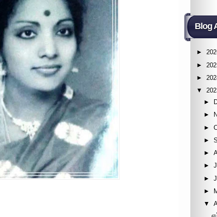
Blog 
►
202
►
202
►
202
▼
202
►
►
►
►
►
►
J
►
►
▼
A
எ