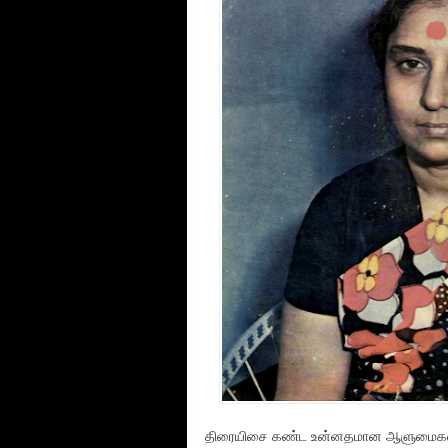
திரையிசை கண்ட உன்னதமான ஆளுமைகளில் 