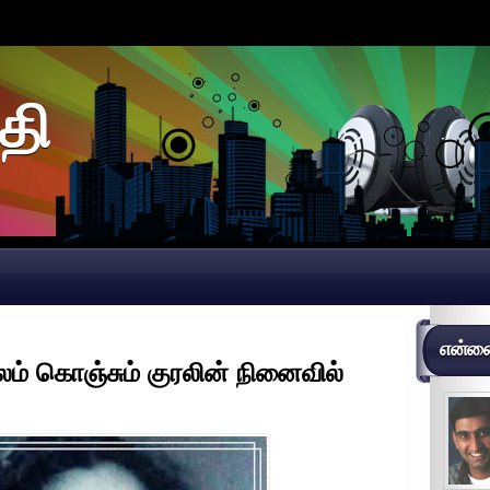
தி
என்னைப
லம் கொஞ்சும் குரலின் நினைவில்