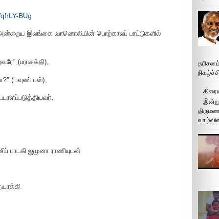
WqfrLY-BUg
லாம் அன்றைய இலங்கை வானொலியின் பொற்காலப் பாட்டுகளில்
வரே” (பராசக்தி),
தரிசனம
நிகழ்ச்
மா?” (டவுண் பஸ்),
திரைய
ாளப்படுத்தியவர்.
இன்று
திருமண 
வாழ்வின
னணிப் பாடகி ஜமுனா ராணியுடன்
ையாக்கி