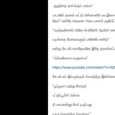
குழந்தை தாய்க்குப் பாரமா”
பாடலின் தாளக் கட்டு பின்னாளில் பல இ
ரிதம்” என்றே அதனை அடையாளக் குறியிட்டுச
“படித்ததினால் அறிவு பெற்றோர் ஆயிரம் உண
படிக்காத மேதைகளும் பாரினில் உண்டு”
என்று கே.வி.மகாதேவனே இதே தாளக்கட்டில் 
“அம்புலிமாமா வருவாயா”
https://www.youtube.com/watch?v=
கே.வி.எம் இவருக்குக் கொடுத்த இன்னொரு
“பூப்பூவா பறந்து போகும்
பட்டுப்பூச்சி அக்கா
நீ பளபளன்னு போட்டிருப்பது
யாரு கொடுத்த சொக்கா”