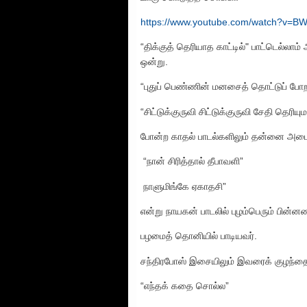
https://www.youtube.com/watch?v=B
“திக்குத் தெரியாத காட்டில்" பாட்டெல்
ஒன்று.
“புதுப் பெண்ணின் மனசைத் தொட்டுப் போற
“சிட்டுக்குருவி சிட்டுக்குருவி சேதி தெரியு
போன்ற காதல் பாடல்களிலும் தன்னை அடைய
“நான் சிரித்தால் தீபாவளி”
நாளுமிங்கே ஏகாதசி”
என்று நாயகன் பாடலில் புழம்பெரும் பின்
பழமைத் தொனியில் பாடியவர்.
சந்திரபோஸ் இசையிலும் இவரைக் குழந்த
“எந்தக் கதை சொல்ல”