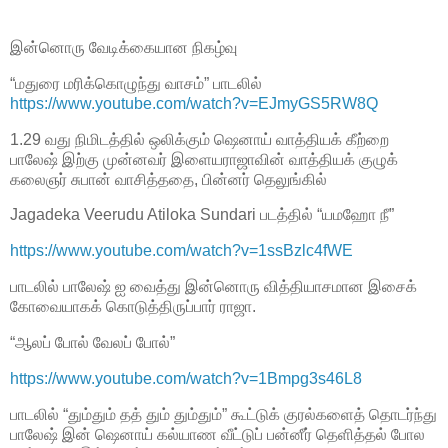
இன்னொரு வேடிக்கையான நிகழ்வு
“மதுரை மரிக்கொழுந்து வாசம்” பாடலில்
https://www.youtube.com/watch?v=EJmyGS5RW8Q
1.29 வது நிமிடத்தில் ஒலிக்கும் ஷெனாய் வாத்தியக் கீற்றை
பாலேஷ் இற்கு முன்னவர் இளையராஜாவின் வாத்தியக் குழுக்
கலைஞர் சுபான் வாசித்ததை, பின்னர் தெலுங்கில்
Jagadeka Veerudu Atiloka Sundari படத்தில் “யமஹோ நீ”
https://www.youtube.com/watch?v=1ssBzlc4fWE
பாடலில் பாலேஷ் ஐ வைத்து இன்னொரு வித்தியாசமான இசைக்
கோவையாகக் கொடுத்திருப்பார் ராஜா.
“ஆலப் போல் வேலப் போல்”
https://www.youtube.com/watch?v=1Bmpg3s46L8
பாடலில் “தும்தும் தத் தும் தும்தும்” கூட்டுக் குரல்களைத் தொடர்ந்து
பாலேஷ் இன் ஷெனாய் கல்யாண வீட்டுப் பன்னீர் தெளித்தல் போல