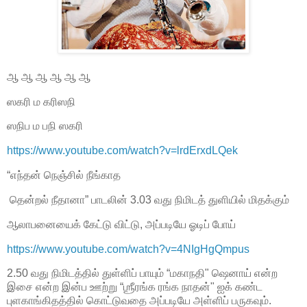
ஆ ஆ ஆ ஆ ஆ ஆ
ஸகரி ம கரிஸநி
ஸநிப ம பநி ஸகரி
https://www.youtube.com/watch?v=lrdErxdLQek
“எந்தன் நெஞ்சில் நீங்காத
தென்றல் நீதானா” பாடலின் 3.03 வது நிமிடத் துளியில் மிதக்கும்
ஆலாபனையைக் கேட்டு விட்டு, அப்படியே ஓடிப் போய்
https://www.youtube.com/watch?v=4NIgHgQmpus
2.50 வது நிமிடத்தில் துள்ளிப் பாயும் “மகாநதி" ஷெனாய் என்ற
இசை என்ற இன்ப ஊற்று “ஶ்ரீரங்க ரங்க நாதன்" ஐக் கண்ட
புளகாங்கிதத்தில் கொட்டுவதை அப்படியே அள்ளிப் பருகவும்.