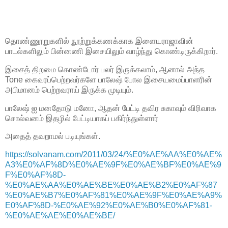
தொண்ணூறுகளில் நூற்றுக்கணக்காக இளையராஜாவின்
பாடல்களிலும் பின்னணி இசையிலும் வாழ்ந்து கொண்டிருக்கிறார்.
இசைத் திறமை கொண்டோர் பலர் இருக்கலாம், ஆனால் அந்த
Tone கைவரப்பெற்றவர்களே பாலேஷ் போல இசையமைப்பாளரின்
அபிமானம் பெற்றவராய் இருக்க முடியும்.
பாலேஷ் ஐ மனதோடு மனோ, ஆதன் பேட்டி தவிர சுகாவும் விரிவாக
சொல்வனம் இதழில் பேட்டியாகப் பகிர்ந்துள்ளார்
அதைத் தவறாமல் படியுங்கள்.
https://solvanam.com/2011/03/24/%E0%AE%AA%E0%AE%
A3%E0%AF%8D%E0%AE%9F%E0%AE%BF%E0%AE%9
F%E0%AF%8D-
%E0%AE%AA%E0%AE%BE%E0%AE%B2%E0%AF%87
%E0%AE%B7%E0%AF%81%E0%AE%9F%E0%AE%A9%
E0%AF%8D-%E0%AE%92%E0%AE%B0%E0%AF%81-
%E0%AE%AE%E0%AE%BE/