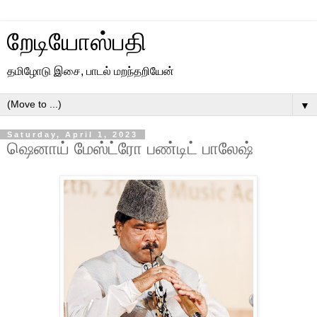
றேடியோஸ்பதி
தமிழோடு இசை, பாடல் மறந்தறியேன்
▼
Saturday, April 1, 2023
ஷெனாய் மேஸ்ட்ரோ பண்டிட் பாலேஷ்