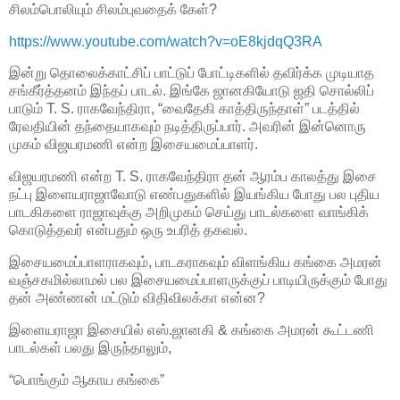
சிலம்பொலியும் சிலம்புவதைக் கேள்?
https://www.youtube.com/watch?v=oE8kjdqQ3RA
இன்று தொலைக்காட்சிப் பாட்டுப் போட்டிகளில் தவிர்க்க முடியாத
சங்கீர்த்தனம் இந்தப் பாடல். இங்கே ஜானகியோடு ஜதி சொல்லிப்
பாடும் T. S. ராகவேந்திரா, “வைதேகி காத்திருந்தாள்” படத்தில்
ரேவதியின் தந்தையாகவும் நடித்திருப்பார். அவரின் இன்னொரு
முகம் விஜயரமணி என்ற இசையமைப்பாளர்.
விஜயரமணி என்ற T. S. ராகவேந்திரா தன் ஆரம்ப காலத்து இசை
நட்பு இளையராஜாவோடு எண்பதுகளில் இயங்கிய போது பல புதிய
பாடகிகளை ராஜாவுக்கு அறிமுகம் செய்து பாடல்களை வாங்கிக்
கொடுத்தவர் என்பதும் ஒரு உபரித் தகவல்.
இசையமைப்பாளராகவும், பாடகராகவும் விளங்கிய கங்கை அமரன்
வஞ்சகமில்லாமல் பல இசையமைப்பாளருக்குப் பாடியிருக்கும் போது
தன் அண்ணன் மட்டும் விதிவிலக்கா என்ன?
இளையராஜா இசையில் எஸ்.ஜானகி & கங்கை அமரன் கூட்டணி
பாடல்கள் பலது இருந்தாலும்,
“பொங்கும் ஆகாய கங்கை”