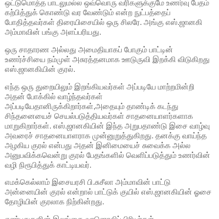
ஒட்டுமொத்த பாடலுமல்ல ஒவ்வொரு வரிகளுக்குமே உணர்வு பேதம்
கற்பித்துக் கொண்டு வர வேண்டும் என்ற நுட்பத்தைப்
போதித்தவர்கள் திரையிசையில் ஒரு சிலரே. அங்கு எஸ்.ஜானகி
அம்மாவின் பங்கு அளப்பரியது.
ஒரு சாதாரண அல்லது அமைதியாகப் போகும் பாட்டின்
உணர்ச்சியை நம்முள் அசுரத்தனமாக ஊடுருவி இறக்கி விடுகிறது
எஸ்.ஜானகியின் குரல்.
எந்த ஒரு துறையிலும் இறங்கியவர்கள் அப்படியே மாற்றமின்றி
அதன் போக்கில் வாழ்ந்தவர்கள்
அப்படியேதானிருக்கிறார்கள்,அதையும் தாண்டிக் கடந்து
சிந்தனையைச் செயல்படுத்தியவர்கள் சாதனையாளர்களாக
மாறுகிறார்கள். எஸ்.ஜானகியின் இந்த அறுபதாண்டு இசை வாழ்வு
அவரைச் சாதனையாளராக முன்னுறுத்துகிறது. தனக்கு வாய்ந்த
அழகிய குரல் என்பது அதன் இனிமையைச் சுவைக்க அல்ல
அனுபவிக்கவென்று குரல் பேதங்களில் வெளிப்படுத்தும் உணர்வின்
வழி நிரூபித்துக் காட்டியவர்.
எமக்கெல்லாம் இசையரசி பி.சுசீலா அம்மாவின் பாட்டு
அன்னையின் குரல் என்றால் பாட்டுக் குயில் எஸ்.ஜானகியின் ஓசை
தோழியின் குரலாக நிற்கின்றது.