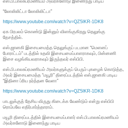
எஸ்.பி.பாலசுப்ரமணியம் அவர்களோடு இணைந்து பாடிய
“லோலிலிட்டா லோலிலிட்டா”
https://www.youtube.com/watch?v=QZ5lKR-1DK8
ஏக பிரபலம் கொண்டு இன்னும் விளங்குகிறது தெலுங்கு
தேசத்தில்.
எஸ்.ஜானகி இசையமைத்த தெலுங்குப் படமான “மெளனப்
போராட்டம்” படத்தில் உதவி இசையமைப்பாளராகவும், பின்னணி
இசை வழங்கியவராகவும் இருந்தவர் எஸ்பிபி.
எஸ்.பி.பாலசுப்ரமணியம் அவர்களுக்குப் பெரும் புகழைக் கொடுத்த,
அவர் இசையமைத்த “மயூரி” திரைப்படத்தில் எஸ்.ஜானகி பாடிய
“இதினா ப்ரிய நர்த்தன வேளா”
https://www.youtube.com/watch?v=QZ5lKR-1DK8
பாடலுக்குத் தேசிய விருது கிடைக்க வேண்டும் என்று எஸ்பிபி
ரொம்பவே எதிர்பார்த்தாராம்.
மயூரி திரைப்படத்தில் இசையமைப்பாளர் எஸ்.பி.பாலசுப்ரமணியம்
அவர்களோடு இணைந்து பாடிய