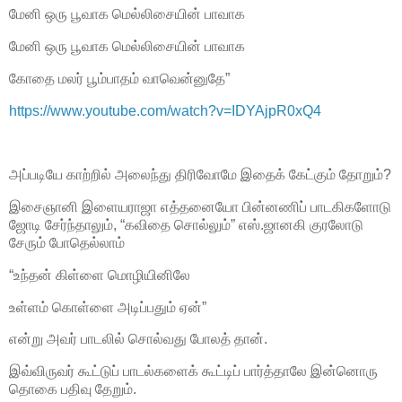
மேனி ஒரு பூவாக மெல்லிசையின் பாவாக
மேனி ஒரு பூவாக மெல்லிசையின் பாவாக
கோதை மலர் பூம்பாதம் வாவென்னுதே”
https://www.youtube.com/watch?v=IDYAjpR0xQ4
அப்படியே காற்றில் அலைந்து திரிவோமே இதைக் கேட்கும் தோறும்?
இசைஞானி இளையராஜா எத்தனையோ பின்னணிப் பாடகிகளோடு
ஜோடி சேர்ந்தாலும், “கவிதை சொல்லும்” எஸ்.ஜானகி குரலோடு
சேரும் போதெல்லாம்
“உந்தன் கிள்ளை மொழியினிலே
உள்ளம் கொள்ளை அடிப்பதும் ஏன்”
என்று அவர் பாடலில் சொல்வது போலத் தான்.
இவ்விருவர் கூட்டுப் பாடல்களைக் கூட்டிப் பார்த்தாலே இன்னொரு
தொகை பதிவு தேறும்.