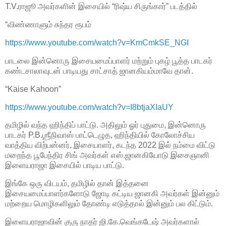
T.V.ராஜூ அவர்களின் இசையில் “ரிஷ்ய சிருங்கார்” படத்தில்
“விண்ணாளும் சுந்தர ரூபம்
https://www.youtube.com/watch?v=KmCmkSE_NGI
பாடலை இன்னொரு இசையமைப்பாளர் மற்றும் புகழ் பூத்த பாடகர்
கண்டசாலாவுடன் பாடியது சாட்சாத் ஜானகியம்மாவே தான்.
“Kaise Kahoon”
https://www.youtube.com/watch?v=I8btjaXIaUY
தமிழில் வந்த ஹிந்திப் பாட்டு. அதிலும் ஓர் புதுமை, இன்னொரு
பாடகர் P.B.ஶ்ரீநிவாஸ் பாட்டெழுத, ஹிந்தியில் கோலோச்சிய
வாத்திய விற்பன்னர், இசையாளர், கடந்த 2022 இல் நம்மை விட்டு
மறைந்த பூபேந்திர சிங் அவர்கள் எஸ்.ஜானகியோடு இசைஞானி
இளையராஜா இசையில் பாடிய பாட்டு.
இங்கே ஒரு விடயம், தமிழில் தான் இத்தனை
இசையமைப்பாளர்களோடு ஜோடி கட்டிய ஜானகி அவர்கள் இன்னும்
மற்றைய மொழிகளிலும் தோண்டி எடுத்தால் இன்னும் பல கிட்டும்.
இளையராஜாவின் குரு நாதர் ஜி.கே.வெங்கடேஷ் அவர்களால்