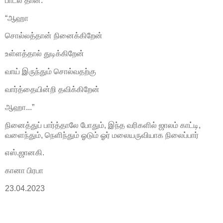
பாடல் தான்.
“ஆஹா
சொல்லத்தான் நினைக்கிறேன்
உள்ளத்தால் துடிக்கிறேன்
வாய் இருந்தும் சொல்வதற்கு
வார்த்தையின்றி தவிக்கிறேன்
ஆஹா...”
நினைத்துப் பார்த்தாலே போதும், இந்த வரிகளில் ஜாலம் காட்டி,
வளைந்தும், நெளிந்தும் ஓடும் ஓர் மலையருவியாக நிலைப்பார்
எஸ்.ஜானகி.
கானா பிரபா
23.04.2023