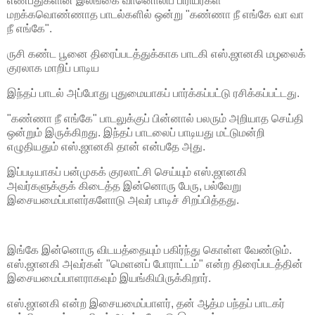
எண்பதுகளின் இலங்கை வானொலிப் பிரியர்கள்
மறக்கவொண்ணாத பாடல்களில் ஒன்று "கண்ணா நீ எங்கே வா வா
நீ எங்கே".
ருசி கண்ட பூனை திரைப்படத்துக்காக பாடகி எஸ்.ஜானகி மழலைக்
குரலாக மாறிப் பாடிய
இந்தப் பாடல் அப்போது புதுமையாகப் பார்க்கப்பட்டு ரசிக்கப்பட்டது.
"கண்ணா நீ எங்கே" பாடலுக்குப் பின்னால் பலரும் அறியாத செய்தி
ஒன்றும் இருக்கிறது. இந்தப் பாடலைப் பாடியது மட்டுமன்றி
எழுதியதும் எஸ்.ஜானகி தான் என்பதே அது.
இப்படியாகப் பன்முகக் குரலாட்சி செய்யும் எஸ்.ஜானகி
அவர்களுக்குக் கிடைத்த இன்னொரு பேரு, பல்வேறு
இசையமைப்பாளர்களோடு அவர் பாடிச் சிறப்பித்தது.
இங்கே இன்னொரு விடயத்தையும் பகிர்ந்து கொள்ள வேண்டும்.
எஸ்.ஜானகி அவர்கள் "மெளனப் போராட்டம்" என்ற திரைப்படத்தின்
இசையமைப்பாளராகவும் இயங்கியிருக்கிறார்.
எஸ்.ஜானகி என்ற இசையமைப்பாளர், தன் ஆத்ம பந்தப் பாடகர்