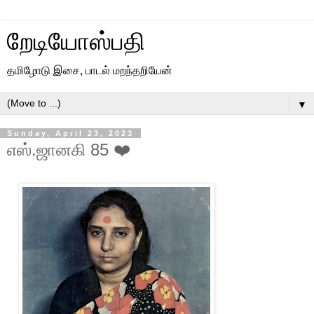
றேடியோஸ்பதி
தமிழோடு இசை, பாடல் மறந்தறியேன்
▼
Sunday, April 23, 2023
எஸ்.ஜானகி 85 ❤️