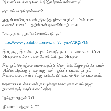
“நினைப்பது நிறைவேறும் நீ இருந்தால் என்னோடு”
ஞாபகம் வருகிறதல்லவா?
இது போலவே, எம்.எல்.ஶ்ரீகாந்த் இசை வழங்கிய “கல்யாண
வளையோசை” படத்தில் எஸ்.ஜானகியோடு பாடிய
“வள்ளுவன் குறளில் சொல்லெடுத்து”
https://www.youtube.com/watch?v=yrsvV3Q3PL8
இவருக்கு இன்னொரு புகழ் கொடுத்த பாடல். எஸ்.ஜானகியின்
அற்புதமான ஆலாபனையோடு மிளிரும் அற்புதம்.
இன்னும் கொஞ்சம் காலத்தைப் பின்னோக்கி இழுத்துப் போனால்
அங்கே மிதப்பது ஏ.எம்.ராஜா என்ற ஒப்பற்ற பாடகர் மற்றும்
இசையமைப்பாளர் எஸ்.ஜானகியோடு கூட்டுச் சேர்ந்த பாடலகள்.
தேனான பாடல்களைக் குழைத்துக் கொடுத்த ஏ.எம்.ராஜா
இசைத்துத் “தேன் நிலவு” தந்த
“ஓஹோ எந்தன் பேபி
நீ வாராய் எந்தன் பேபி”