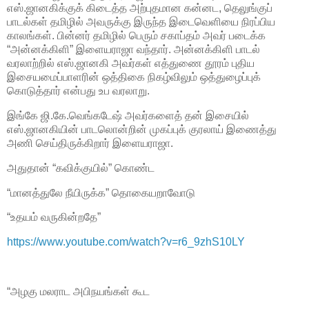
எஸ்.ஜானகிக்குக் கிடைத்த அற்புதமான கன்னட, தெலுங்குப்
பாடல்கள் தமிழில் அவருக்கு இருந்த இடைவெளியை நிரப்பிய
காலங்கள். பின்னர் தமிழில் பெரும் சகாப்தம் அவர் படைக்க
“அன்னக்கிளி” இளையராஜா வந்தார். அன்னக்கிளி பாடல்
வரலாற்றில் எஸ்.ஜானகி அவர்கள் எத்துணை தூரம் புதிய
இசையமைப்பாளரின் ஒத்திகை நிகழ்விலும் ஒத்துழைப்புக்
கொடுத்தார் என்பது உப வரலாறு.
இங்கே ஜி.கே.வெங்கடேஷ் அவர்களைத் தன் இசையில்
எஸ்.ஜானகியின் பாடலொன்றின் முகப்புக் குரலாய் இணைத்து
அணி செய்திருக்கிறார் இளையராஜா.
அதுதான் “கவிக்குயில்” கொண்ட
“மானத்துலே நீயிருக்க” தொகையறாவோடு
“உதயம் வருகின்றதே”
https://www.youtube.com/watch?v=r6_9zhS10LY
“அழகு மலராட அபிநயங்கள் கூட