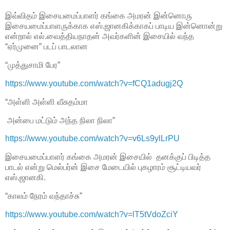
இவ்விதம் இசையமைப்பாளர் கங்கை அமரன் இன்னொரு
இசையமைப்பாளருக்காக எஸ்.ஜானகிக்காகப் பாடிய இன்னொன்று
என்றால் எல்.வைத்தியநாதன் அவர்களின் இசையில் வந்த
“ஏர்முனை” படப் பாடலான
“முத்துசாமி பேர”
https://www.youtube.com/watch?v=fCQ1adugj2Q
“அள்ளி அள்ளி வீசுதம்மா
அன்பை மட்டும் அந்த நிலா நிலா”
https://www.youtube.com/watch?v=v6Ls9ylLrPU
இசையமைப்பாளர் கங்கை அமரன் இசையில் தனக்குப் பிடித்த
பாடல் என்று மெல்பர்ன் இசை மேடையில் புகழாரம் சூட்டியவர்
எஸ்.ஜானகி.
“காலம் நேரம் வந்தாச்சு”
https://www.youtube.com/watch?v=lT5tVdoZciY