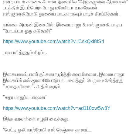
என்ற பாடல் கங்கை அமரன் இசையில் “அர்த்தமுள்ள ஆசைகள்”
படத்தில் இடம்பெற்ற போது மலேசியா வாசுதேவன்,
எஸ்.ஜானகியோடு துணைப் பாடகராகவும் பாடிச் சிறப்பித்தார்.
கங்கை அமரன் இசையில், இளையராஜா & எஸ்.ஜானகி பாடிய
"போடய்யா ஒரு கடுதாசி"
https://www.youtube.com/watch?v=CskQxI8lSrI
பாடியளித்ததும் சிறப்பு.
இசையமைப்பாளர் தட்சணாமூர்த்தி சுவாமிகளை, இளையராஜா
இசையில் எஸ்.ஜானகியோடு பாட வைத்துப் பெருமை சேர்த்தது
"மரகத வீணை". அதில் வரும்
"சுதா மாதுர்ய பாஷண"
https://www.youtube.com/watch?v=ad110ow5w3Y
இந்த வரலாற்றை எழுதி வைத்தது.
“மெட்டி ஒலி காற்றோடு என் நெஞ்சை தாலாட்ட