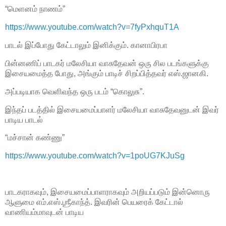
“மெளனம் நாணம்”
https://www.youtube.com/watch?v=7fyPxhquT1A
பாடல் இப்போது கேட்டாலும் இனிக்கும். கானாபிரபா
பின்னணிப் பாடகர் மலேசியா வாசுதேவன் ஒரு சில படங்களுக்கு
இசையமைத்த போது, அங்கும் பாடிச் சிறப்பித்தவர் எஸ்.ஜானகி.
அப்படியாக வெளிவந்த ஒரு படம் “கொலுசு”.
இந்தப் படத்தில் இசையமைப்பாளர் மலேசியா வாசுதேவனுடன் இவர்
பாடிய பாடல்
“மச்சான் கண்ணு”
https://www.youtube.com/watch?v=1poUG7KJuSg
பாடகராகவும், இசையமைப்பாளராகவும் அறியப்படும் இன்னொரு
ஆளுமை எம்.எஸ்.ஶ்ரீகாந்த். இவரின் பெயரைக் கேட்டால்
வாணியம்மாவுடன் பாடிய