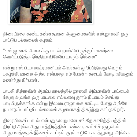
திரையிசை கண்ட உன்னதமான ஆளுமைகளில் எஸ்.ஜானகி ஒரு
பாட்டுப் பல்கலைக் கழகம்.
"எஸ்.ஜானகி அளவுக்கு பாடல் தாங்கியிருக்கும் உணர்வை
வெளிப்படுத்த இந்தியாவிலேயே யாரும் இல்லை"
என்று எஸ்.பி.பாலசுப்ரமணியம் அவர்கள் குறிப்பிடுவது வெறும்
புகழ்ச்சி மாலை அல்ல என்பதை எம் போன்ற கடைக் கோடி ரசிகனும்
உணர்ந்து நிற்பான்.
பாடகி சித்ராவின் ஆரம்ப காலத்தில் ஜானகி அம்மாவின் பாட்டைக்
கேளு அவங்க ஒரு பாடலை எவ்வளவு தூரம் நியாயம் செய்து
பாடியிருக்காங்க என்று இளையராஜா கை காட்டிய போது அங்கே
நடமாடும் பாட்டுப் பல்கலைக் கழகமாகத் திகழ்ந்து காட்டுகிறார்.
திரையிசைப் பாடல் என்பது வெறுமனே சங்கீத சாகித்தியத்தின்
திரட்டு அல்ல அது பாத்திரத்தின் பண்பை, காட்சிச் சூழலின்
அனுபவத்தைக் இசைக் கூட்டில் குரல் வழியே கடத்துவது. அங்கே