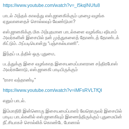
https://www.youtube.com/watch?v=_I5kqlNUfu8
பாடல் அந்தக் காலத்து எஸ்.ஜானகிக்கும் புகழை வழங்க
ஏதுவானதைச் சொல்லவும் வேண்டுமா?
எஸ்.ஜானகிக்கு மிக அற்புதமான பாடல்களை வழங்கிய ஷியாம்
அவர்களின் இசையில் நன் முத்துகளைத் தோண்டத் தோண்டக்
கிட்டும். அப்படியொன்று “பஞ்சகல்யாணி”.
இந்தப் படத்தில் ஒரு புதுமை,
படத்துக்கு இசை வழங்காத இசையமைப்பாளரான சந்திரபோஸ்
அவர்களோடு, எஸ்.ஜானகி பாடியிருக்கும்
“ராசா வந்தாண்டி”
https://www.youtube.com/watch?v=iMFsRVLTfQI
எனும் பாடல்.
இம்மாதிரி இன்னொரு இசையமைப்பாளர் வேறொருவர் இசையில்
பாடிய பாடல்களில் எஸ்.ஜானகியும் இணைந்திருக்கும் புதுமையின்
நீட்சியாகச் சொல்லிக் கொண்டே போனால்