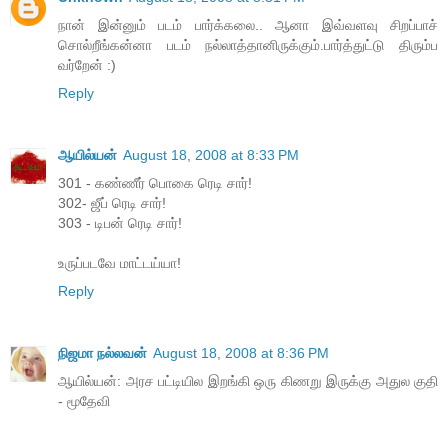
நான் இன்னும் படம் பார்க்கலை.. ஆனா இவ்வளவு சிறப்பாச்
சொல்றீங்கன்னா படம் நல்லாத்தானிருக்கும்.பார்த்துட்டு திரும்ப
வர்றேன் :)
Reply
ஆயில்யன்
August 18, 2008 at 8:33 PM
301 - கண்ணீர் பொகை ரெடி சார்!
302- ஜீப் ரெடி சார்!
303 - டிபன் ரெடி சார்!
உருப்படவே மாட்டய்யா!
Reply
நிஜமா நல்லவன்
August 18, 2008 at 8:36 PM
ஆயில்யன்: அரச பட்டியில இறங்கி ஒரு கிணறு இருக்கு அதுல குதி
- மூதேவி