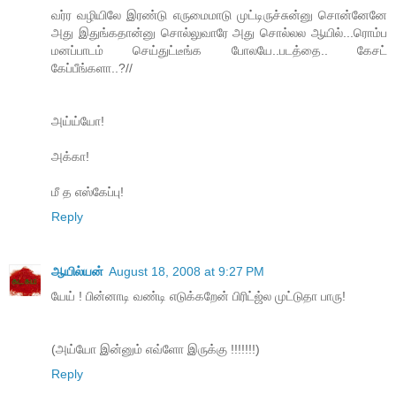
வர்ர வழியிலே இரண்டு எருமைமாடு முட்டிருச்சுன்னு சொன்னேனே
அது இதுங்கதான்னு சொல்லுவாரே அது சொல்லல ஆயில்...ரொம்ப
மனப்பாடம் செய்துட்டீங்க போலயே..படத்தை.. கேசட்
கேப்பீங்களா..?//
அய்ய்யோ!
அக்கா!
மீ த எஸ்கேப்பு!
Reply
ஆயில்யன்
August 18, 2008 at 9:27 PM
யேய் ! பின்னாடி வண்டி எடுக்கறேன் பிரிட்ஜ்ல முட்டுதா பாரு!
(அய்யோ இன்னும் எவ்ளோ இருக்கு !!!!!!!)
Reply