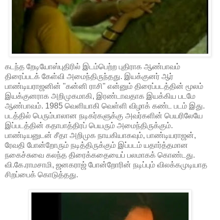
கடந்த றேடியோஸ்புதிரில் இடம்பெற்ற புதிராக ஆண்பாவம்
திரைப்படக் கேள்வி அமைந்திருந்தது. இயக்குனர் ஆர்
பாண்டியராஜனின் "கன்னி ராசி" என்னும் திரைப்படத்தின் மூலம்
இயக்குனராக அறிமுகமாகி, இரண்டாவதாக இயக்கிய படமே
ஆண்பாவம். 1985 வெளியாகி வெள்ளி விழாக் கண்ட படம் இது.
படத்தில் பெரும்பாலான நடிகர்களுக்கு அவர்களின் பெயரிலேயே
இப்படத்தின் கதாபாத்திரப் பெயரும் அமைந்திருக்கும்.
பாண்டியனுடன் சீதா அறிமுக நாயகியாகவும், பாண்டியராஜன்,
ரேவதி போன்றோரும் நடித்திருக்கும் இப்படம் யதார்த்தமான
நகைச்சுவை கலந்த திரைக்கதையைப் பலமாகக் கொண்டது.
வி.கே.ராமசாமி, ஜனகராஜ் போன்றோரின் நடிப்பும் விலக்கமுடியாத
சிறப்பைக் கொடுத்தது.