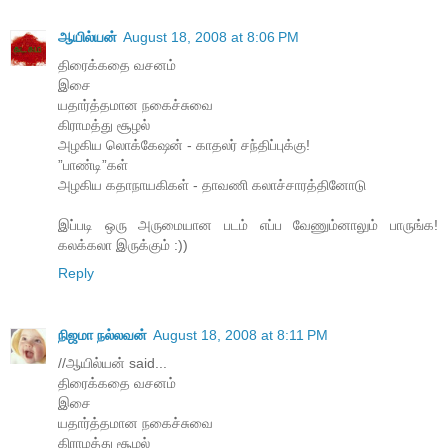
ஆயில்யன்
August 18, 2008 at 8:06 PM
திரைக்கதை வசனம்
இசை
யதார்த்தமான நகைச்சுவை
கிராமத்து சூழல்
அழகிய லொக்கேஷன் - காதலர் சந்திப்புக்கு!
”பாண்டி”கள்
அழகிய கதாநாயகிகள் - தாவணி கலாச்சாரத்தினோடு
இப்படி ஒரு அருமையான படம் எப்ப வேணும்னாலும் பாருங்க!
கலக்கலா இருக்கும் :))
Reply
நிஜமா நல்லவன்
August 18, 2008 at 8:11 PM
//ஆயில்யன் said...
திரைக்கதை வசனம்
இசை
யதார்த்தமான நகைச்சுவை
கிராமத்து சூழல்