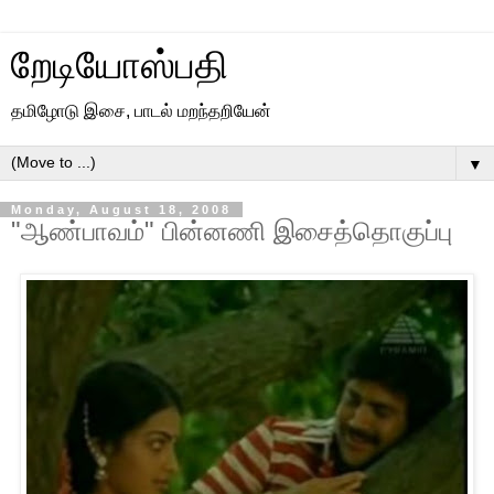
றேடியோஸ்பதி
தமிழோடு இசை, பாடல் மறந்தறியேன்
▼
Monday, August 18, 2008
"ஆண்பாவம்" பின்னணி இசைத்தொகுப்பு