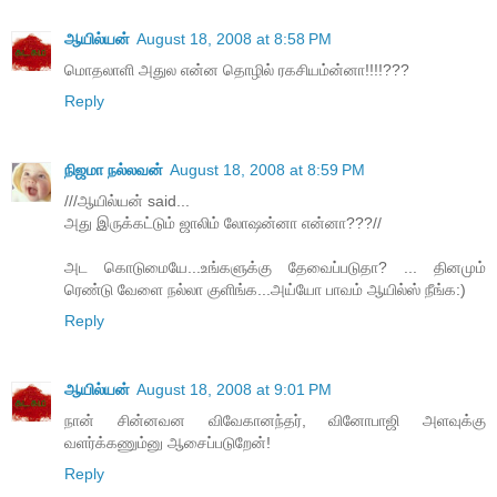
ஆயில்யன்
August 18, 2008 at 8:58 PM
மொதலாளி அதுல என்ன தொழில் ரகசியம்ன்னா!!!!???
Reply
நிஜமா நல்லவன்
August 18, 2008 at 8:59 PM
///ஆயில்யன் said...
அது இருக்கட்டும் ஜாலிம் லோஷன்னா என்னா???//
அட கொடுமையே...உங்களுக்கு தேவைப்படுதா? ... தினமும்
ரெண்டு வேளை நல்லா குளிங்க...அய்யோ பாவம் ஆயில்ஸ் நீங்க:)
Reply
ஆயில்யன்
August 18, 2008 at 9:01 PM
நான் சின்னவன விவேகானந்தர், வினோபாஜி அளவுக்கு
வளர்க்கணும்னு ஆசைப்படுறேன்!
Reply