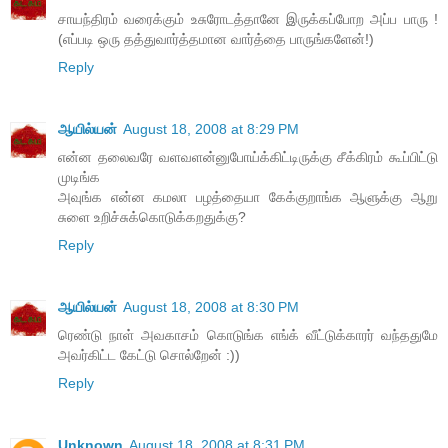
சாயந்திரம் வரைக்கும் உசுரோடத்தானே இருக்கப்போற அப்ப பாரு !
(எப்படி ஒரு தத்துவார்த்தமான வார்த்தை பாருங்களேன்!)
Reply
ஆயில்யன்
August 18, 2008 at 8:29 PM
என்ன தலைவரே வளவளன்னுபோய்க்கிட்டிருக்கு சீக்கிரம் கூப்பிட்டு
முடிங்க
அவுங்க என்ன கமலா பழத்தையா கேக்குறாங்க ஆளுக்கு ஆறு
சுளை உறிச்சுக்கொடுக்கறதுக்கு?
Reply
ஆயில்யன்
August 18, 2008 at 8:30 PM
ரெண்டு நாள் அவகாசம் கொடுங்க எங்க் வீட்டுக்காரர் வந்ததுமே
அவர்கிட்ட கேட்டு சொல்றேன் :))
Reply
Unknown
August 18, 2008 at 8:31 PM