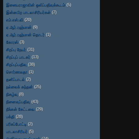
இளையராஜாவின் ஒலிப்பதிவுக்கூடம்
(5)
இன்னபிற பாடலாசிரியர்கள்
(7)
எம்.எஸ்.வி
(20)
ஏ.ஆர்.ரஹ்மான்
(9)
ஏ.ஆர்.ரஹ்மான் தொடர்
(1)
கோரஸ்
(3)
சிறப்பு நேயர்
(31)
சிறப்புப் பாடகர்
(13)
சிறப்புப்பதிவு
(38)
சொர்ணலதா
(1)
தனிப்பாடல்
(2)
நல்லைக் கந்தன்
(25)
நிகழ்வு
(8)
நினைவுப்பதிவு
(43)
நீங்கள் கேட்டவை
(29)
பக்தி
(28)
பரிசுப்போட்டி
(2)
பாடலாசிரியர்
(5)
பிறஇசையமைப்பாளர்
(74)