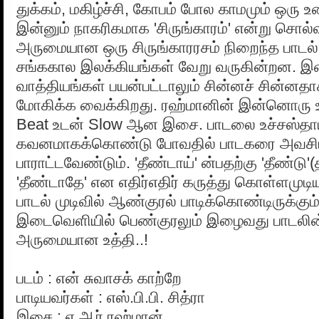
துக்கம், மகிழ்ச்சி, கோபம் போல காமமும் ஒர
இன்னும் நாகரிகமாக 'சிருங்காரம்' என்று சொல்வ
அருமையான ஒரு சிருங்காரரசம் நிறைந்த பாடல
சங்ககால இலக்கியங்கள் வேறு வருகின்றன. 
வாத்தியங்கள் பயன்பட்டாலும் சின்னச் சின்னத
மோகிக்க வைக்கிறது. ரஹ்மானின் இன்னொரு
Beat உடன் Slow ஆன இசை. பாடலை உச்சஸ்தாய
கவனமாகக்கொண்டு போவதில் பாடகரை அவசி
பாராட்டவேண்டும். 'தீண்டாய்' ன்பதற்கு 'தீண்டு'
'தீண்டாதே' என எதிர்எதிர் கருத்து கொள்ளமுடியும
பாடல் முடிவில் ஆண்குரல் பாடிக்கொண்டிருக்கும
இடைவெளியில் பெண்குரலும் இழைவது பாடலின
அருமையான உத்தி..!
படம் : என் சுவாசக் காற்றே
பாடியவர்கள் : எஸ்.பி.பி. சித்ரா
இசை : ஏ.ஆர்.ரஹ்மான்