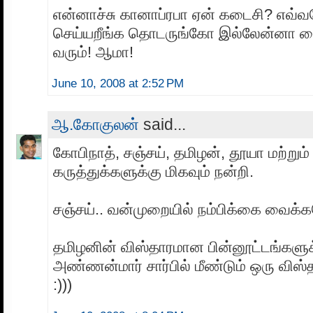
என்னாச்சு கானாப்ரபா ஏன் கடைசி? எவ்
செய்யறீங்க தொடருங்கோ இல்லேன்னா மை
வரும்! ஆமா!
June 10, 2008 at 2:52 PM
ஆ.கோகுலன்
said...
கோபிநாத், சஞ்சய், தமிழன், தூயா மற்று
கருத்துக்களுக்கு மிகவும் நன்றி.
சஞ்சய்.. வன்முறையில் நம்பிக்கை வைக்கவ
தமிழனின் விஸ்தாரமான பின்னூட்டங்களுக
அண்ணன்மார் சார்பில் மீண்டும் ஒரு விஸ்
:)))