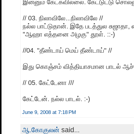
இன்னும் கேட்கவில்லை. கேட்டுட்டு சொல்ல
// 03. நிலாவிலே...நிலாவிலே //
நல்ல பாட்டுதான். இதே படத்துல சுஜாதா, ஸ
"ஆஹா எத்தனை அழகு" தூள். ::-)
//04. "தீண்டாய் மெய் தீண்டாய்" //
இது கொஞ்சம் வித்தியாசமான பாடல் ஆச்ச
// 05. கேட்டேனா ///
கேட்டேன். நல்ல பாடல். :-)
June 9, 2008 at 7:18 PM
ஆ.கோகுலன்
said...