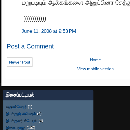
மறுபடியும் ஆக்கங்களை அனுப்பினா சேத்த
:)))))))))))
June 11, 2008 at 9:53 PM
Post a Comment
Home
Newer Post
View mobile version
இசைப்பட்டியல்
அருண்மொழி
(1)
இயக்குநர் ஸ்பெஷல்
(4)
இயக்குனர் ஸ்பெஷல்
(4)
இளையராஜா
(152)