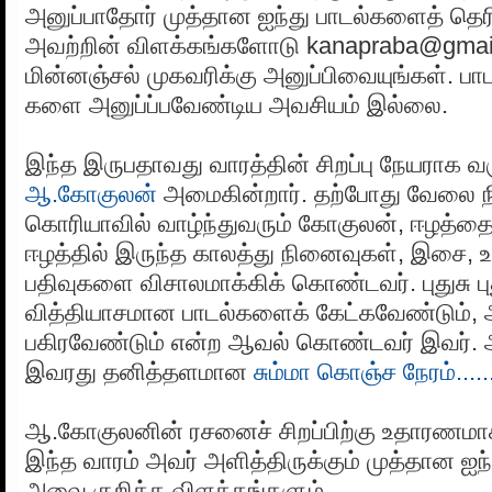
அனுப்பாதோர் முத்தான ஐந்து பாடல்களைத் தெரி
அவற்றின் விளக்கங்களோடு kanapraba@gmai
மின்னஞ்சல் முகவரிக்கு அனுப்பிவையுங்கள். பாட
களை அனுப்ப்பவேண்டிய அவசியம் இல்லை.
இந்த இருபதாவது வாரத்தின் சிறப்பு நேயராக வரு
ஆ.கோகுலன்
அமைகின்றார். தற்போது வேலை நி
கொரியாவில் வாழ்ந்துவரும் கோகுலன், ஈழத்தைச்
ஈழத்தில் இருந்த காலத்து நினைவுகள், இசை, உ
பதிவுகளை விசாலமாக்கிக் கொண்டவர். புதுசு ப
வித்தியாசமான பாடல்களைக் கேட்கவேண்டும், 
பகிரவேண்டும் என்ற ஆவல் கொண்டவர் இவர். 
இவரது தனித்தளமான
சும்மா கொஞ்ச நேரம்.....
ஆ.கோகுலனின் ரசனைச் சிறப்பிற்கு உதாரண
இந்த வாரம் அவர் அளித்திருக்கும் முத்தான ஐந்
அவை குறித்த விளக்கங்களும்.