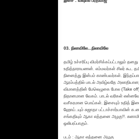
இசை : விஷால் பரத்வாஜ்
03. நிலாவிலே...நிலாவிலே
தமிழ் உச்சரிப்பு விமர்சிக்கப்பட்டாலும் த
உதித்நாராயணன். எம்மவர்கள் சிலர் கூட த
நினைத்து இன்பம் காண்பவர்கள். இந்தப்பாட
ஆரம்பத்தில் பாடல் அவிழ்வதே அலாதியானத
விமானத்தின் மேலெழுகை போல (Take off) ச
நிதானமான வேகம். பாடல் வரிகள் என்னவ
வசீகரமான பொய்கள். இசையும் உதித் இடை
ஹோய்..யும் சுஜாதா பட்டாச்சார்யாவின் க.ன
சங்கதியும் ஆகா எத்தனை அழகு!!. சுனாமி
ஒலிபரப்பாகும்.
படம் : ஆகா எத்தனை அழகு