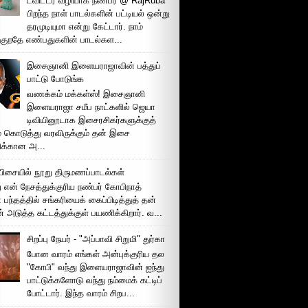
ட்விட்டர் வழியாக நண்பர் @ RajRuba
பிறந்த நாள் பாடல்களின் பட்டியல் ஒன்று
தரமுடியுமா என்று கேட்டார். நாம்
்குறதே எண்பதுகளின் பாடல்கள...
இசைஞானி இளையராஜாவின் பத்துப்
பாட்டு போடுங்க
வணக்கம் மக்கள்ஸ்! இசைஞானி
இளையராஜா சமீப நாட்களில் ஜெயா
டிவியினூடாக இசைரசிகர்களுக்குத்
் கொடுத்து வரவிருக்கும் தன் இசை
சிக்கான அ...
ிசையில் நூறு திருமணப்பாடல்கள்
 என் நேசத்துக்குரிய நண்பர் கோபிநாத்
பந்தத்தில் சங்கரியைக் கைப்பிடித்துத் தன்
் அடுத்த கட்டத்துக்குள் பயணிக்கிறார். வ...
சிறப்பு நேயர் - "அப்பாவி சிறுமி" துர்கா
போன வாரம் எங்கள் அன்புக்குரிய தல
"கோபி" வந்து இளையராஜாவின் ஐந்து
பாட்டுக்களோடு வந்து நம்மைக் கட்டிப்
போட்டார். இந்த வாரம் சிறப...