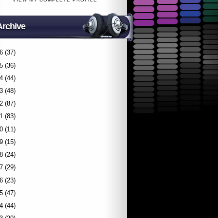
Archive
6
(37)
5
(36)
4
(44)
3
(48)
2
(87)
1
(83)
0
(11)
9
(15)
8
(24)
7
(29)
6
(23)
5
(47)
4
(44)