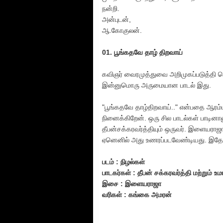
நன்றி.
அன்புடன்,
ஆ.கோகுலன்.
01. பூங்கதவே தாழ் திறவாய்
கவிஞர் வைரமுத்துவை அறிமுகப்படுத்தி பெயர
இன்னுமொரு அருமையான பாடல் இது.
"பூங்கதவே தாழ்திறவாய்.." என்பதை ஆரம
நினைக்கிறேன். ஒரு சில பாடல்கள் பாடினால
தீபன்சக்கரவர்த்தியும் ஒருவர். இளையரா
ஏனெனில் அது உணரப்படவேண்டியது. இதோ
படம் : நிழல்கள்
பாடகர்கள் : தீபன் சக்கரவர்த்தி மற்றும் 
இசை : இளையராஜா
வரிகள் : கங்கை அமரன்