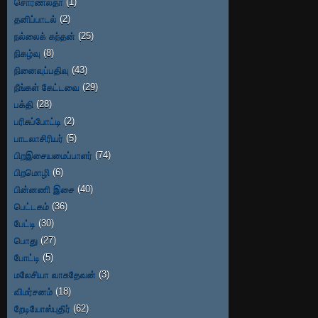
சொர்ணலதா
(1)
தனிப்பாடல்
(2)
நல்லைக் கந்தன்
(25)
நிகழ்வு
(8)
நினைவுப்பதிவு
(43)
நீங்கள் கேட்டவை
(29)
பக்தி
(28)
பரிசுப்போட்டி
(2)
பாடலாசிரியர்
(5)
பிறஇசையமைப்பாளர்
(74)
பிறமொழி
(6)
பின்னணி இசை
(40)
பெட்டகம்
(36)
பேட்டி
(30)
பொது
(27)
போட்டி
(5)
மலேசியா வாசுதேவன்
(3)
விமர்சனம்
(18)
றேடியோஸ்புதிர்
(62)