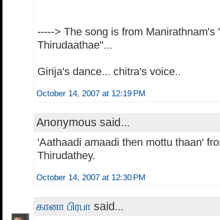
-----> The song is from Manirathnam's 
Thirudaathae"...
Girija's dance... chitra's voice..
October 14, 2007 at 12:19 PM
Anonymous said...
'Aathaadi amaadi then mottu thaan' fr
Thirudathey.
October 14, 2007 at 12:30 PM
கானா பிரபா
said...