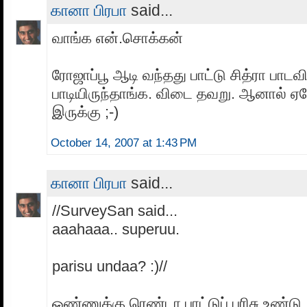
கானா பிரபா
said...
வாங்க என்.சொக்கன்
ரோஜாப்பூ ஆடி வந்தது பாட்டு சித்ரா பாட
பாடியிருந்தாங்க. விடை தவறு. ஆனால் 
இருக்கு ;-)
October 14, 2007 at 1:43 PM
கானா பிரபா
said...
//SurveySan said...
aaahaaa.. superuu.
parisu undaa? :)//
ஒண்ணுக்கு ரெண்டா பாட்டுப் பரிசு உண்டு ;