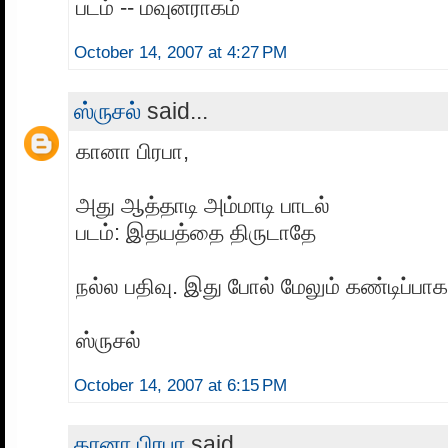
படம் -- மவுனராகம்
October 14, 2007 at 4:27 PM
ஸ்ருசல்
said...
கானா பிரபா,
அது ஆத்தாடி அம்மாடி பாடல்
படம்: இதயத்தை திருடாதே
நல்ல பதிவு. இது போல் மேலும் கண்டிப்பா
ஸ்ருசல்
October 14, 2007 at 6:15 PM
கானா பிரபா
said...