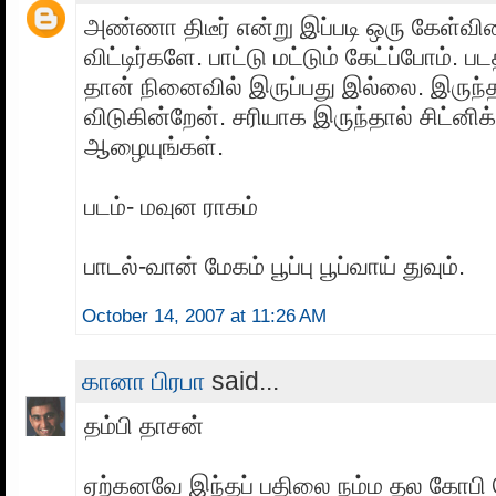
அண்ணா திடீர் என்று இப்படி ஒரு கேள்வி
விட்டிர்களே. பாட்டு மட்டும் கேட்ப்போம். ப
தான் நினைவில் இருப்பது இல்லை. இருந்த
விடுகின்றேன். சரியாக இருந்தால் சிட்னி
ஆழையுங்கள்.
படம்- மவுன ராகம்
பாடல்-வான் மேகம் பூப்பு பூப்வாய் துவும்.
October 14, 2007 at 11:26 AM
கானா பிரபா
said...
தம்பி தாசன்
ஏற்கனவே இந்தப் பதிலை நம்ம தல கோபி 