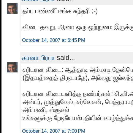
தப்பு பண்ணீட்டீங்க சுந்தரி ;-)
விடை தவறு, ஆனா ஒரு ஒற்றுமை இருக்க
October 14, 2007 at 6:45 PM
கானா பிரபா
said...
சரியான விடை: ஆத்தாடி அம்மாடி தேன்ம
(இதயத்தைத் திருடாதே), அல்லது ஜல்லந்த
சரியான விடையளித்த நண்பர்கள்: சி.வி
அன்பர், முத்துவேல், சர்வேசன், பெத்தராயு
அம்மணி, ஸ்ரூசல்
உங்களுக்கு றேடியோஸ்பதியின் வாழ்த்துக்கள
October 14, 2007 at 7:00 PM