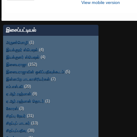
View mobile version
இசைப்பட்டியல்
அருண்மொழி
(1)
இயக்குநர் ஸ்பெஷல்
(4)
இயக்குனர் ஸ்பெஷல்
(4)
இளையராஜா
(152)
இளையராஜாவின் ஒலிப்பதிவுக்கூடம்
(5)
இன்னபிற பாடலாசிரியர்கள்
(7)
எம்.எஸ்.வி
(20)
ஏ.ஆர்.ரஹ்மான்
(9)
ஏ.ஆர்.ரஹ்மான் தொடர்
(1)
கோரஸ்
(3)
சிறப்பு நேயர்
(31)
சிறப்புப் பாடகர்
(13)
சிறப்புப்பதிவு
(38)