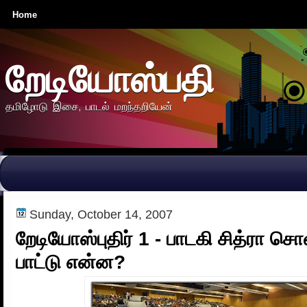
Home
றேடியோஸ்பதி
தமிழோடு இசை, பாடல் மறந்தறியேன்
Sunday, October 14, 2007
றேடியோஸ்புதிர் 1 - பாடகி சித்ரா ச
பாட்டு என்ன?