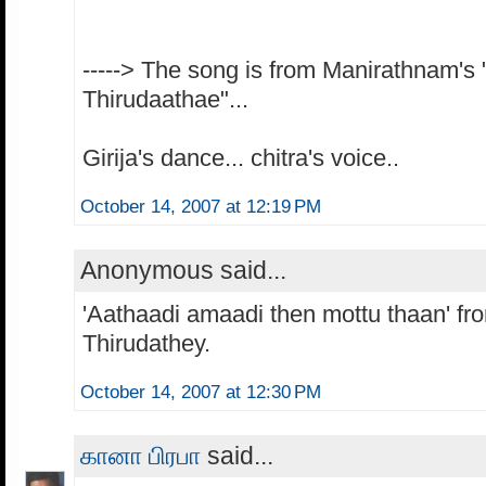
-----> The song is from Manirathnam's 
Thirudaathae"...
Girija's dance... chitra's voice..
October 14, 2007 at 12:19 PM
Anonymous said...
'Aathaadi amaadi then mottu thaan' fr
Thirudathey.
October 14, 2007 at 12:30 PM
கானா பிரபா
said...