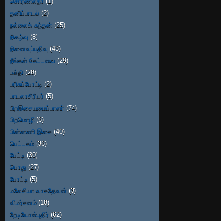
சொர்ணலதா
(1)
தனிப்பாடல்
(2)
நல்லைக் கந்தன்
(25)
நிகழ்வு
(8)
நினைவுப்பதிவு
(43)
நீங்கள் கேட்டவை
(29)
பக்தி
(28)
பரிசுப்போட்டி
(2)
பாடலாசிரியர்
(5)
பிறஇசையமைப்பாளர்
(74)
பிறமொழி
(6)
பின்னணி இசை
(40)
பெட்டகம்
(36)
பேட்டி
(30)
பொது
(27)
போட்டி
(5)
மலேசியா வாசுதேவன்
(3)
விமர்சனம்
(18)
றேடியோஸ்புதிர்
(62)