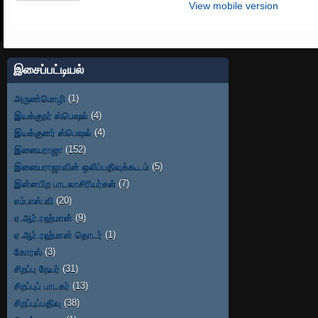
View mobile version
இசைப்பட்டியல்
அருண்மொழி
(1)
இயக்குநர் ஸ்பெஷல்
(4)
இயக்குனர் ஸ்பெஷல்
(4)
இளையராஜா
(152)
இளையராஜாவின் ஒலிப்பதிவுக்கூடம்
(5)
இன்னபிற பாடலாசிரியர்கள்
(7)
எம்.எஸ்.வி
(20)
ஏ.ஆர்.ரஹ்மான்
(9)
ஏ.ஆர்.ரஹ்மான் தொடர்
(1)
கோரஸ்
(3)
சிறப்பு நேயர்
(31)
சிறப்புப் பாடகர்
(13)
சிறப்புப்பதிவு
(38)