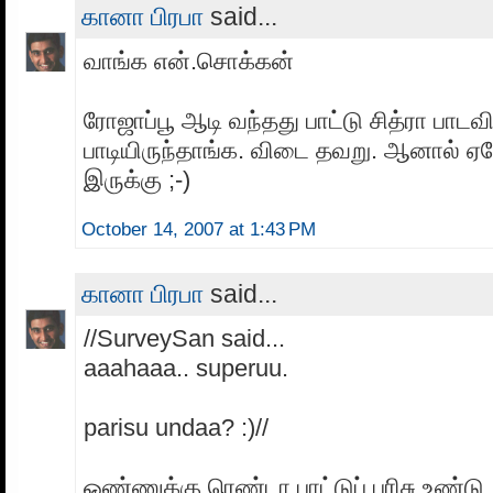
கானா பிரபா
said...
வாங்க என்.சொக்கன்
ரோஜாப்பூ ஆடி வந்தது பாட்டு சித்ரா பாட
பாடியிருந்தாங்க. விடை தவறு. ஆனால் 
இருக்கு ;-)
October 14, 2007 at 1:43 PM
கானா பிரபா
said...
//SurveySan said...
aaahaaa.. superuu.
parisu undaa? :)//
ஒண்ணுக்கு ரெண்டா பாட்டுப் பரிசு உண்டு ;