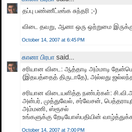
தப்பு பண்ணீட்டீங்க சுந்தரி ;-)
விடை தவறு, ஆனா ஒரு ஒற்றுமை இருக்க
October 14, 2007 at 6:45 PM
கானா பிரபா
said...
சரியான விடை: ஆத்தாடி அம்மாடி தேன்ம
(இதயத்தைத் திருடாதே), அல்லது ஜல்லந்த
சரியான விடையளித்த நண்பர்கள்: சி.வி
அன்பர், முத்துவேல், சர்வேசன், பெத்தராயு
அம்மணி, ஸ்ரூசல்
உங்களுக்கு றேடியோஸ்பதியின் வாழ்த்துக்கள
October 14, 2007 at 7:00 PM