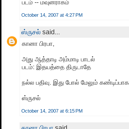
படம் -- மவுனராகம்
October 14, 2007 at 4:27 PM
ஸ்ருசல்
said...
கானா பிரபா,
அது ஆத்தாடி அம்மாடி பாடல்
படம்: இதயத்தை திருடாதே
நல்ல பதிவு. இது போல் மேலும் கண்டிப்பா
ஸ்ருசல்
October 14, 2007 at 6:15 PM
கானா பிரபா
said...