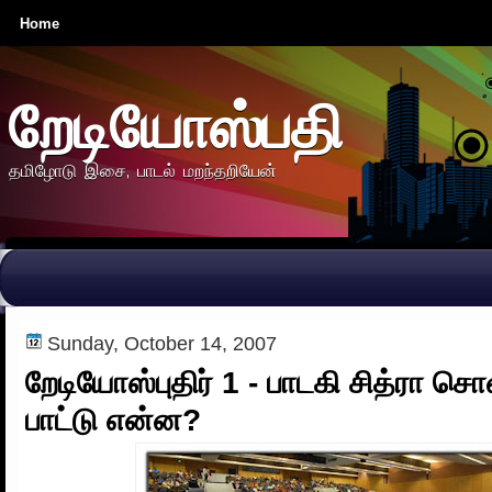
Home
றேடியோஸ்பதி
தமிழோடு இசை, பாடல் மறந்தறியேன்
Sunday, October 14, 2007
றேடியோஸ்புதிர் 1 - பாடகி சித்ரா ச
பாட்டு என்ன?