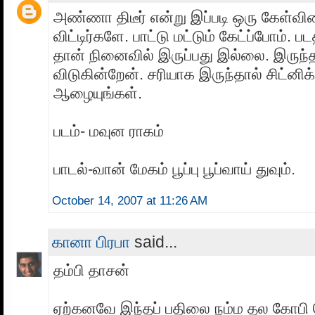
அண்ணா திடீர் என்று இப்படி ஒரு கேள்வி
விட்டிர்களே. பாட்டு மட்டும் கேட்ப்போம். ப
தான் நினைவில் இருப்பது இல்லை. இருந்த
விடுகின்றேன். சரியாக இருந்தால் சிட்னி
ஆழையுங்கள்.
படம்- மவுன ராகம்
பாடல்-வான் மேகம் பூப்பு பூப்வாய் துவும்.
October 14, 2007 at 11:26 AM
கானா பிரபா
said...
தம்பி தாசன்
ஏற்கனவே இந்தப் பதிலை நம்ம தல கோபி 