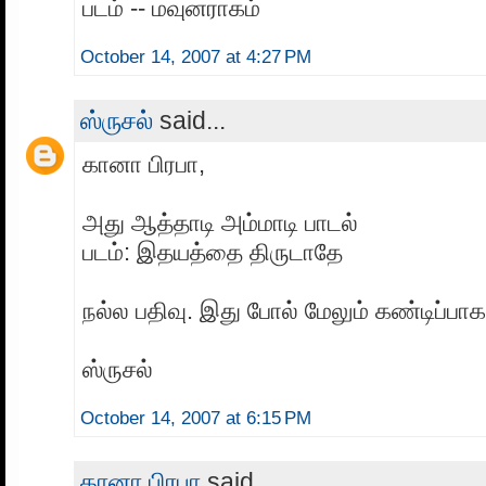
படம் -- மவுனராகம்
October 14, 2007 at 4:27 PM
ஸ்ருசல்
said...
கானா பிரபா,
அது ஆத்தாடி அம்மாடி பாடல்
படம்: இதயத்தை திருடாதே
நல்ல பதிவு. இது போல் மேலும் கண்டிப்பா
ஸ்ருசல்
October 14, 2007 at 6:15 PM
கானா பிரபா
said...