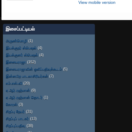
View mobile version
இசைப்பட்டியல்
அருண்மொழி
(1)
இயக்குநர் ஸ்பெஷல்
(4)
இயக்குனர் ஸ்பெஷல்
(4)
இளையராஜா
(152)
இளையராஜாவின் ஒலிப்பதிவுக்கூடம்
(5)
இன்னபிற பாடலாசிரியர்கள்
(7)
எம்.எஸ்.வி
(20)
ஏ.ஆர்.ரஹ்மான்
(9)
ஏ.ஆர்.ரஹ்மான் தொடர்
(1)
கோரஸ்
(3)
சிறப்பு நேயர்
(31)
சிறப்புப் பாடகர்
(13)
சிறப்புப்பதிவு
(38)