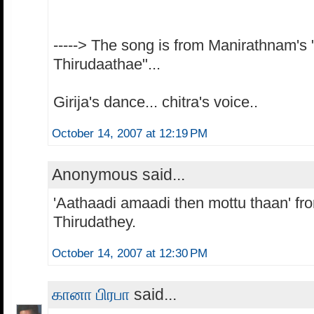
-----> The song is from Manirathnam's 
Thirudaathae"...
Girija's dance... chitra's voice..
October 14, 2007 at 12:19 PM
Anonymous said...
'Aathaadi amaadi then mottu thaan' fr
Thirudathey.
October 14, 2007 at 12:30 PM
கானா பிரபா
said...