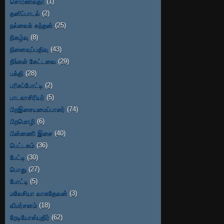
சொர்ணலதா
(1)
தனிப்பாடல்
(2)
நல்லைக் கந்தன்
(25)
நிகழ்வு
(8)
நினைவுப்பதிவு
(43)
நீங்கள் கேட்டவை
(29)
பக்தி
(28)
பரிசுப்போட்டி
(2)
பாடலாசிரியர்
(5)
பிறஇசையமைப்பாளர்
(74)
பிறமொழி
(6)
பின்னணி இசை
(40)
பெட்டகம்
(36)
பேட்டி
(30)
பொது
(27)
போட்டி
(5)
மலேசியா வாசுதேவன்
(3)
விமர்சனம்
(18)
றேடியோஸ்புதிர்
(62)