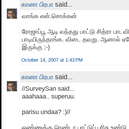
கானா பிரபா
said...
வாங்க என்.சொக்கன்
ரோஜாப்பூ ஆடி வந்தது பாட்டு சித்ரா பாட
பாடியிருந்தாங்க. விடை தவறு. ஆனால் 
இருக்கு ;-)
October 14, 2007 at 1:43 PM
கானா பிரபா
said...
//SurveySan said...
aaahaaa.. superuu.
parisu undaa? :)//
ஒண்ணுக்கு ரெண்டா பாட்டுப் பரிசு உண்டு ;