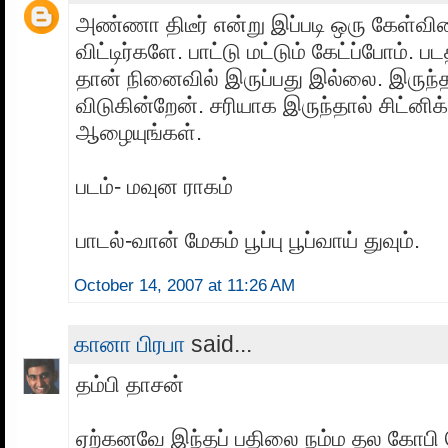
அண்ணா திடீர் என்று இப்படி ஒரு கேள்வி
விட்டிர்களே. பாட்டு மட்டும் கேட்ப்போம். ப
தான் நினைவில் இருப்பது இல்லை. இருந்த
விடுகின்றேன். சரியாக இருந்தால் சிட்னி
ஆழையுங்கள்.
படம்- மவுன ராகம்
பாடல்-வான் மேகம் பூப்பு பூப்வாய் துவும்.
October 14, 2007 at 11:26 AM
கானா பிரபா
said...
தம்பி தாசன்
ஏற்கனவே இந்தப் பதிலை நம்ம தல கோபி 