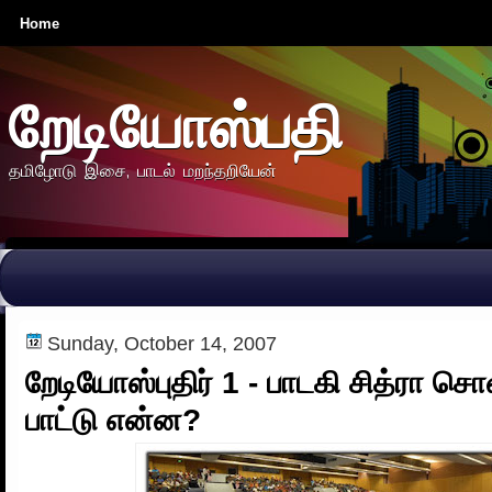
Home
றேடியோஸ்பதி
தமிழோடு இசை, பாடல் மறந்தறியேன்
Sunday, October 14, 2007
றேடியோஸ்புதிர் 1 - பாடகி சித்ரா ச
பாட்டு என்ன?