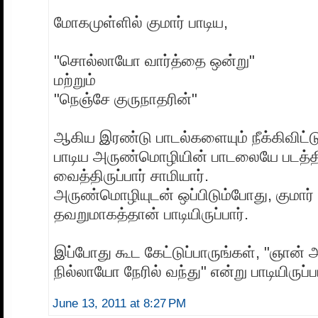
மோக‌முள்ளில் குமார் பாடிய‌,
"சொல்லாயோ வார்த்தை ஒன்று"
ம‌ற்றும்
"நெஞ்சே குருநாத‌ரின்"
ஆகிய‌ இர‌ண்டு பாட‌ல்க‌ளையும் நீக்கிவிட்டு
பாடிய‌ அருண்மொழியின் பாட‌லையே ப‌ட‌த்த
வைத்திருப்பார் சாமியார்.
அருண்மொழியுட‌ன் ஒப்பிடும்போது, குமார் ஏக‌ப
த‌வ‌றுமாக‌த்தான் பாடியிருப்பார்.
இப்போது கூட‌ கேட்டுப்பாருங்க‌ள், "ஞான்
நில்லாயோ நேரில் வ‌ந்து" என்று பாடியிருப்பா
June 13, 2011 at 8:27 PM