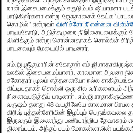
நடித்தவர்கள் அந்தக் காலத்தில் இருந்தே நாம் க
நான் இசையமைக்கும் சகுடும்பம் ஷியாமளா படத
பாடுகிறீர்களா என்று ஜேசுதாசைக் கேட்க "பாட
தொழில்" என்றவர்
விளிச்சோ நீ என்னை விளிச
பாடியதோடு, அடுத்தமுறை நீ இசையமைக்கும் ப
விளிக்கும் என்று சொன்னதாகக் சொல்லிச் சிரித
பாடலையும் மேடையில் பாடினார்.
எம்.ஜி.ஶ்ரீகுமாரின் சகோதரர் எம்.ஜி.ராதாகி
உலகில் இசையமைப்பாளர். காலமான அவரை நினை
சகோதரர் மூலம் எத்தனையோ நல்ல சாகித்யங்கள்
கிட்டியதாகச் சொல்லி ஒரு சில வரிகளையும் அந
நினைவுபடுத்திப் பாடினார். எம்.ஜி.ராதாகிருஷ
வருஷம் தனது 48 வயதிலேயே காலமான பிரபல 
கிரிஷ் புத்தன்சேரியின் இழப்பும் பெருங்கவலை த
இருவரும் இணைந்து பணியாற்றிய தேவாசுரம் என
திரைப்படம். அந்தப் படம் மோகன்லாலின் படங்கள