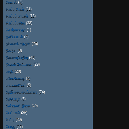
கோரஸ்
(3)
சிறப்பு நேயர்
(31)
சிறப்புப் பாடகர்
(13)
சிறப்புப்பதிவு
(38)
சொர்ணலதா
(1)
தனிப்பாடல்
(2)
நல்லைக் கந்தன்
(25)
நிகழ்வு
(8)
நினைவுப்பதிவு
(43)
நீங்கள் கேட்டவை
(29)
பக்தி
(28)
பரிசுப்போட்டி
(2)
பாடலாசிரியர்
(5)
பிறஇசையமைப்பாளர்
(74)
பிறமொழி
(6)
பின்னணி இசை
(40)
பெட்டகம்
(36)
பேட்டி
(30)
பொது
(27)