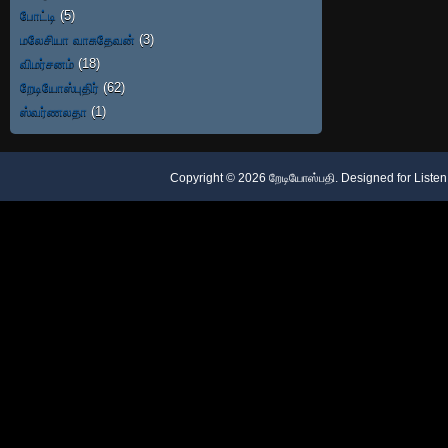
போட்டி
(5)
மலேசியா வாசுதேவன்
(3)
விமர்சனம்
(18)
றேடியோஸ்புதிர்
(62)
ஸ்வர்ணலதா
(1)
Copyright ©
2026
றேடியோஸ்பதி
. Designed for
Listen