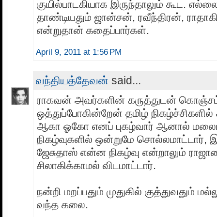
குயில்பாடகியாக இருந்தாலும் கூட. எல்
தாண்டியதும் ஜான்சன், ரவீந்திரன், ராதா
என்றுதான் கதைப்பார்கள்.
April 9, 2011 at 1:56 PM
வந்தியத்தேவன்
said...
ராகவன் அவர்களின் கருத்துடன் கொஞ்சம
ஒத்துப்போகின்றேன் தமிழ் நிகழ்ச்சிகளில்
ஆகா ஓகோ எனப் புகழ்வார் ஆனால் மல
நிகழ்வுகளில் ஒன்றுமே சொல்லமாட்டார்,
ஜேசுதாஸ் என்ன நிகழ்வு என்றாலும் ராஜ
சிலாகிக்காமல் விடமாட்டார்.
நன்றி மறப்பதும் முதுகில் குத்துவதும் மல
வந்த கலை.