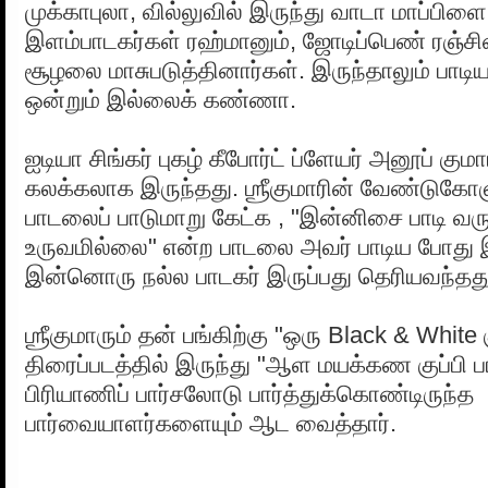
முக்காபுலா, வில்லுவில் இருந்து வாடா மாப்ப
இளம்பாடகர்கள் ரஹ்மானும், ஜோடிப்பெண் ரஞ்சின
சூழலை மாசுபடுத்தினார்கள். இருந்தாலும் பாடி
ஒன்றும் இல்லைக் கண்ணா.
ஐடியா சிங்கர் புகழ் கீபோர்ட் ப்ளேயர் அனூப் கு
கலக்கலாக இருந்தது. ஶ்ரீகுமாரின் வேண்டுக
பாடலைப் பாடுமாறு கேட்க , "இன்னிசை பாடி வரு
உருவமில்லை" என்ற பாடலை அவர் பாடிய போ
இன்னொரு நல்ல பாடகர் இருப்பது தெரியவந்தது
ஶ்ரீகுமாரும் தன் பங்கிற்கு "ஒரு Black & White க
திரைப்படத்தில் இருந்து "ஆள மயக்கண குப்பி ப
பிரியாணிப் பார்சலோடு பார்த்துக்கொண்டிருந்த
பார்வையாளர்களையும் ஆட வைத்தார்.