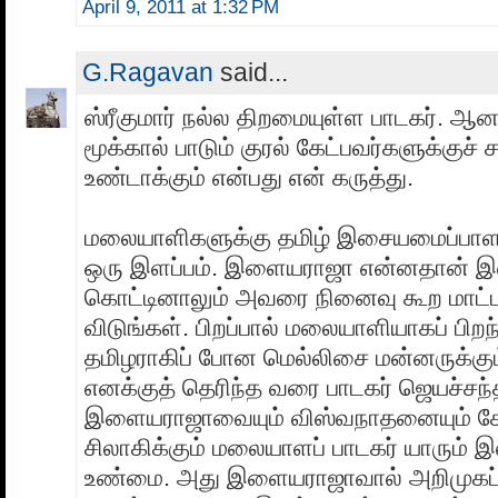
April 9, 2011 at 1:32 PM
G.Ragavan
said...
ஸ்ரீகுமார் நல்ல திறமையுள்ள பாடகர். 
மூக்கால் பாடும் குரல் கேட்பவர்களுக்குச் 
உண்டாக்கும் என்பது என் கருத்து.
மலையாளிகளுக்கு தமிழ் இசையமைப்பாளர
ஒரு இளப்பம். இளையராஜா என்னதான் 
கொட்டினாலும் அவரை நினைவு கூற மாட்
விடுங்கள். பிறப்பால் மலையாளியாகப் பிறந்
தமிழராகிப் போன மெல்லிசை மன்னருக்கு
எனக்குத் தெரிந்த வரை பாடகர் ஜெயச்சந
இளையராஜாவையும் விஸ்வநாதனையும் கே
சிலாகிக்கும் மலையாளப் பாடகர் யாரும் 
உண்மை. அது இளையராஜாவால் அறிமுகப்ப