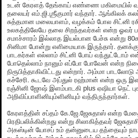
உடன் கேரளத் தேங்காய் எண்ணை மகிமையில் வ
தலையர் எம்.ஜி.ஶ்ரீகுமார் வந்தார். ஆங்கிலக் கல
சுத்தமான மலையாளம், வழக்கம் போல சிட்னி ரச
உலகத்திலேயே தலை சிறந்தவர்கள் என்ற ஓவர் பன
சமாச்சாரம் இல்லாத இயல்பான பேச்சு என்று 
சினிமா போன்று எளிமையாக இருந்தார். தனக்குப
பாடகர்கள் எல்லாம் சிட்னி போய் வந்துட்டோம் எ
போதெல்லாம் நானும் எப்போ போவேன் என்ற நி
நிரூபித்தாகிவிட்டது என்றார். அம்மா பாடலோடு 
கச்சேரி. கூடவே அப்துல் ரஹ்மான் என்ற ஒரு இள
ரஞ்சினி ஜோஷ் இளம்பாடகி plus ஏஷியா நெட் புக
அறிவிப்பாளினியும்ளினியும் வந்திருந்தார்கள்.
கேரளத்தின் சப்தம் கே.ஜே.ஜேசுதாஸ் என்ற மேத
பிரதிபலிக்கின்றது என்று சிலாகித்தவர் ஜேசுதா
அகஸ்டின் யோசப் உம் தன்னுடைய தந்தையும் நா