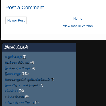
Post a Comment
Home
Newer Post
View mobile version
இசைப்பட்டியல்
அருண்மொழி
(1)
இயக்குநர் ஸ்பெஷல்
(4)
இயக்குனர் ஸ்பெஷல்
(4)
இளையராஜா
(152)
இளையராஜாவின் ஒலிப்பதிவுக்கூடம்
(5)
இன்னபிற பாடலாசிரியர்கள்
(7)
எம்.எஸ்.வி
(20)
ஏ.ஆர்.ரஹ்மான்
(9)
ஏ.ஆர்.ரஹ்மான் தொடர்
(1)