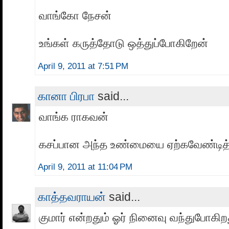
வாங்கோ நேசன்
உங்கள் கருத்தோடு ஒத்துப்போகிறேன்
April 9, 2011 at 7:51 PM
கானா பிரபா
said...
வாங்க ராகவன்
கசப்பான அந்த உண்மையை ஏற்கவேண்டித்
April 9, 2011 at 11:04 PM
காத்தவராயன்
said...
குமார் என்ற‌தும் ஓர் நினைவு வ‌ந்துபோகிற‌