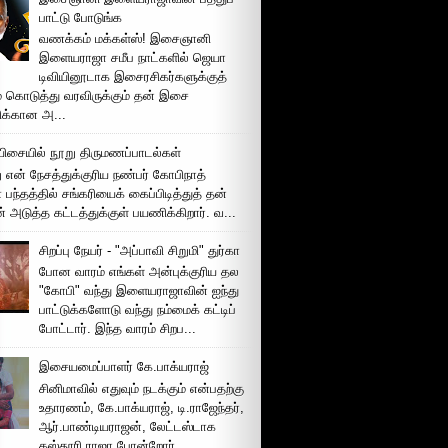
பாட்டு போடுங்க
வணக்கம் மக்கள்ஸ்! இசைஞானி
இளையராஜா சமீப நாட்களில் ஜெயா
டிவியினூடாக இசைரசிகர்களுக்குத்
் கொடுத்து வரவிருக்கும் தன் இசை
சிக்கான அ...
ிசையில் நூறு திருமணப்பாடல்கள்
 என் நேசத்துக்குரிய நண்பர் கோபிநாத்
பந்தத்தில் சங்கரியைக் கைப்பிடித்துத் தன்
் அடுத்த கட்டத்துக்குள் பயணிக்கிறார். வ...
சிறப்பு நேயர் - "அப்பாவி சிறுமி" துர்கா
போன வாரம் எங்கள் அன்புக்குரிய தல
"கோபி" வந்து இளையராஜாவின் ஐந்து
பாட்டுக்களோடு வந்து நம்மைக் கட்டிப்
போட்டார். இந்த வாரம் சிறப...
இசையமைப்பாளர் கே.பாக்யராஜ்
சினிமாவில் எதுவும் நடக்கும் என்பதற்கு
உதாரணம், கே.பாக்யராஜ், டி.ராஜேந்தர்,
ஆர்.பாண்டியராஜன், லேட்டஸ்டாக
கஸ்தூரி ராஜா போன்றோர்