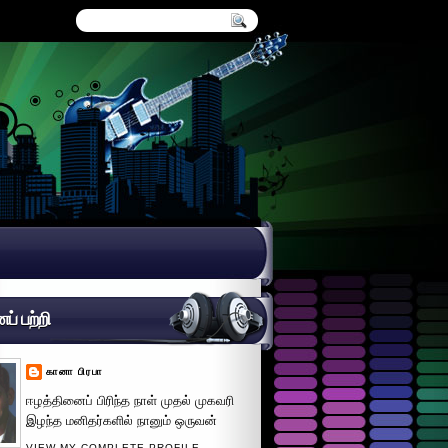
் பற்றி
கானா பிரபா
ஈழத்தினைப் பிரிந்த நாள் முதல் முகவரி
இழந்த மனிதர்களில் நானும் ஒருவன்
VIEW MY COMPLETE PROFILE