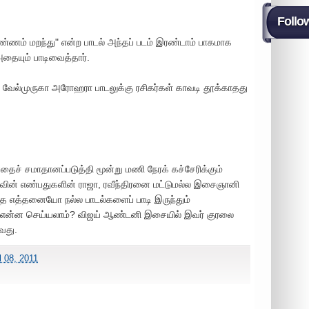
Follo
ண்ணம் மறந்து" என்ற பாடல் அந்தப் படம் இரண்டாம் பாகமாக
அதையும் பாடிவைத்தார்.
 வேல்முருகா அரோஹரா பாடலுக்கு ரசிகர்கள் காவடி தூக்காதது
தைச் சமாதானப்படுத்தி மூன்று மணி நேரக் கச்சேரிக்கும்
ிமாவின் எண்பதுகளின் ராஜா, ரவீந்திரனை மட்டுமல்ல இசைஞானி
த்தனையோ நல்ல பாடல்களைப் பாடி இருந்தும்
ரை என்ன செய்யலாம்? விஜய் ஆண்டனி இசையில் இவர் குரலை
வது.
l 08, 2011