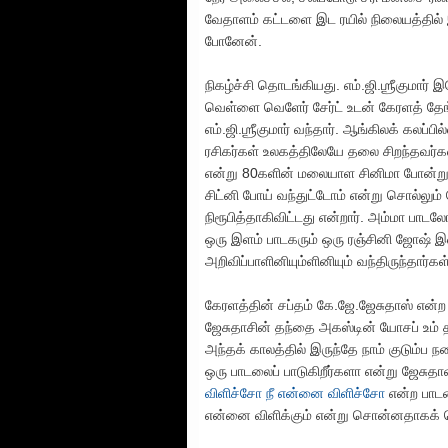
வேதாளம் கட்டளை இட ரயில் நிலையத்தில் இர
போனேன்.
நிகழ்ச்சி தொடங்கியது. எம்.ஜி.ஶ்ரீகுமார்
வெள்ளை வெளேர் சேர்ட் உடன் கேரளத் த
எம்.ஜி.ஶ்ரீகுமார் வந்தார். ஆங்கிலக் கலப
ரசிகர்கள் உலகத்திலேயே தலை சிறந்தவர்கள
என்று 80களின் மலையாள சினிமா போன்று எ
சிட்னி போய் வந்துட்டோம் என்று சொல்லு
நிரூபித்தாகிவிட்டது என்றார். அம்மா பாட
ஒரு இளம் பாடகரும் ஒரு ரஞ்சினி ஜோஷ் இள
அறிவிப்பாளினியும்ளினியும் வந்திருந்தார்கள
கேரளத்தின் சப்தம் கே.ஜே.ஜேசுதாஸ் என்ற 
ஜேசுதாசின் தந்தை அகஸ்டின் யோசப் உம் 
அந்தக் காலத்தில் இருந்தே நாம் குடும்ப 
ஒரு பாடலைப் பாடுகிறீர்களா என்று ஜேசு
விளிச்சோ நீ என்னை விளிச்சோ
என்ற பாடல
என்னை விளிக்கும் என்று சொன்னதாகக் சொல