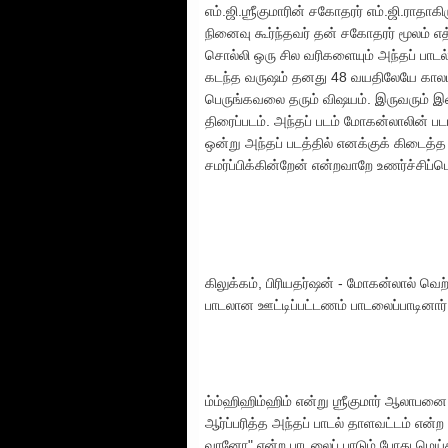
எம்.ஜி.ஶ்ரீகுமாரின் சகோதரர் எம்.ஜி.
நினைவு கூர்ந்தவர் தன் சகோதரர் மூலம் எ
சொல்லி ஒரு சில வரிகளையும் அந்தப் பாடல
கடந்த வருஷம் தனது 48 வயதிலேயே காலமான 
பெருங்கவலை தரும் விஷயம். இருவரும் இண
திரைப்படம். அந்தப் படம் மோகன்லாலின் ப
ஒன்று அந்தப் படத்தில் எனக்குக் கிடைத்த 
சமர்ப்பிக்கின்றேன் என்றவாறே உணர்ச்சிப்ப
கிலுக்கம், பிரியதர்ஷன் - மோகன்லால் வெற்
பாடலான ஊட்டிப்பட்டணம் பாடலைப்பாடினார். ப
ம்ம்ஹிஹிம்ஹிம் என்று ஶ்ரீகுமார் ஆலாபனை 
ஆர்ப்பரித்த அந்தப் பாடல் தாளவட்டம் என
வானோ" என்ற பாடலைப் பாடும் போது மெய்சிலி