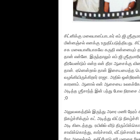
சிட்னிக்கு மலையாளப்பாடகர் எம்.ஜி.ஶ்ரீக
மின்னஞ்சல் எனக்கு உறுதிப்படுத்தியது.
சக மலையாளியாகவே கருதி என்னையும் தமது
தான் என்னே. இருந்தாலும் எம்.ஜி.ஶ்ரீகும
தீரவேண்டும் என்ற என் தீரா ஆசைக்கு
தான். ஏனென்றால் தான் இசையமைத்த பெரும
வழங்கியிருக்கிறார் ராஜா. அதில் ஒன்றிர
காரணம். ஆனால் என் ஆசையை உலகக்கோப்ப
அடித்த ஶ்ரீசாந்த் இன் பந்து போல நிராசை
;0
அலுவலகத்தில் இருந்து அரை மணி நேரம் 
நிகழ்ச்சிக்கும் கட் அடித்து விட்டு நிகழ்
அடி கிடைத்தது. ரயிலில் வீடு திரும்பிக்
சாவிக்கொத்து, கார்ச்சாவி, வீட்டுச்சா
நேர அலைச்சல், சலிப்போடு சரி மனசை ரிலா