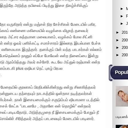
ுந்தே அடுத்த ரயிலைப் பிடித்து இசை நிகழ்ச்சிக்குப்
►
►
F
►
 இதோ வருகிறார் என்று மஞ்சள் நிற சேச்சிகள் மேடையில் பகிர,
ேங்காய் எண்ணை மகிமையில் வழுக்கை விழாத் தலையர்
►
201
்பில்லாத அட்சர சுத்தமான மலையாளம், வழக்கம் போல சிட்னி
►
200
் என்ற ஓவர் பனிக்கட்டி சமாச்சாரம் இல்லாத இயல்பான பேச்சு
►
200
ளிமையாக இருந்தார். தனக்குப் பின் வந்த பாடகர்கள் எல்லாம்
►
200
ம் போதெல்லாம் நானும் எப்போ போவேன் என்ற நினைப்பை இன்று
லோடு ஆரம்பித்தது அவர் கச்சேரி. கூடவே அப்துல் ரஹ்மான் என்ற
ம்பாடகி plus ஏஷியா நெட் புகழ் பிரபல
Popul
்.
மேதையில் குரலாகப் பிரதிபலிக்கின்றது என்று சிலாகித்தவர்
தன்னுடைய தந்தையும் நாடகத்தில் ஒன்றகா நடித்தவர்கள்
நண்பர்கள். நான் இசையமைக்கும் சகுடும்பம் ஷியாமளா படத்தில்
தாசைக் கேட்க "பாடலாமே , அதானே என் தொழில்" என்றவர்
ைப் பாடியதோடு, அடுத்தமுறை நீ இசையமைக்கும் போதும் நீ
படியளக
்லிச் சிரித்தவர் அந்தப் பாடலையும் மேடையில் பாடினார்.