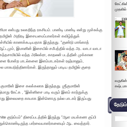
கேட்கின
முதலில்
ிமா என்பது உலகறிந்த ரகசியம். பாண்டி பாண்டி என்று மூச்சுக்கு
தமிழின் அதிரடி இசையமைப்பாளர்கள் கவிழ்த்துக்
கழ்ச்சியில் காணக்கூடியதாக இருந்தது. "குண்டு மாங்காத்
் ஆட்டமும், இமானின் இசையில் சமீபத்தில் வந்த அட வாடா வாடா
 கந்தசாமியில் வந்த அலேக்ரா, காதலன் படத்தின் முக்காலா
ாப்பிளை போன்ற பாடல்களை இளம்பாடகர்கள் ரஹ்மானும்,
 மாசுபடுத்தினார்கள். இருந்தாலும் பாடிய தமிழில் குறை
வருகின
ப் குமாரின் இசை கலக்கலாக இருந்தது. ஶ்ரீகுமாரின்
கஷ்டமா
ாறு கேட்க , "இன்னிசை பாடி வரும் இளம் காற்றுக்கு
போது இலைமறை காயாக இன்னொரு நல்ல பாடகர் இருப்பது
தேடும
White குடும்பம்" திரைப்படத்தில் இருந்து "ஆள மயக்கண குப்பி
ர்த்துக்கொண்டிருந்த பார்வையாளர்களையும் ஆட வைத்தார்.