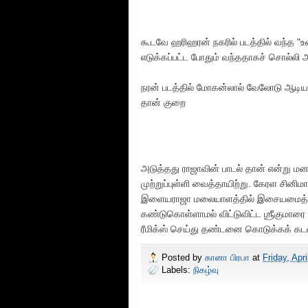
கூடவே ஹரிஹரன் நகரில் படத்தில் வந்த "உ
எடுக்கப்பட்ட போதும் வந்ததாகச் சொல்லி 
நரன் படத்தில் மோகன்லால் வேலோடு ஆடிய
தான் குறை
அடுத்தது ராஜாவின் பாடல் தான் என்று மன
முற்றுப்புள்ளி வைத்தாயிற்று. கேரள சின
இளையராஜா மலையாளத்தில் இசையமைத்த எ
கண்டுகொள்ளாமல் விட்டுவிட்ட ஶ்ரீகுமா
ரீமிக்ஸ் செய்து தண்டனை கொடுக்கக் கட
Posted by
கானா பிரபா
at
Friday, Apri
Labels:
நிகழ்வு