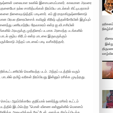
ராதாகிருஷ்ணன் மலையாள உலகில் இசையமைப்பாளர். காலமான அவரை
த்தனையோ நல்ல சாகித்யங்கள் நிரம்பிய பாடல்கள் கிட்டியதாகச்
்களை நினைவுபடுத்திப் பாடினார். எம்.ஜி.ராதாகிருஷ்ணனோடு
பிரபல திரையிசைக் கவிஞர் கிரிஷ் புத்தன்சேரியின் இழப்பும்
தரிசனம
ைந்து பணியாற்றிய தேவாசுரம் என்ற ஐ.வி.சசியின்
நிகழ்ச்
டங்களில் அவருக்கு முத்திரைப் படமாக அமைந்த படங்களில்
பாடல் சூர்ய கிரீடம் என்ற பாடலை இருவருக்கும்
திரைய
ெருக்கோடு அந்தப் பாடலைப் பாடி வசீகரித்தார்.
இன்று
திருமண 
வாழ்வின
றிக்கூட்டணியில் வெளிவந்த படம். அந்தப் படத்தில் வரும்
ாடலில் தமிழ் வரிகள் நிரம்பியது இன்னும் ரசிக்க முடிந்தது.
செய்ய ஆரம்பிக்கவே குறிப்பால் உணர்ந்து ரசிகர் கூட்டம்
்ற படத்தில் இடம்பெற்ற "பொன் வீணை என்னுள்ளில் மெளனம்
ர்க்க அனுபவித்துக் கேட்டேன். எனக்கு நிரம்பப்பிடித்த