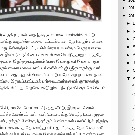
►
201
►
201
▼
201
►
►
ுமார் வருகிறார் என்பதை இங்குள்ள மலையாளிகளின் கூட்டு
►
 சிட்னிக்கு வருகின்ற மலையாளப்படங்களை ஆதரிக்கும் என்னை
►
 மின்னஞ்சல் பட்டியலில் சேர்த்த அவர்தம் பெருந்தன்மை
ாரின் இசை நிகழ்ச்சியை என்ன விலை கொடுத்தாலும் பார்த்தே
►
 விதையாக இருந்தது,வழக்கம் போல இசைஞானி இளையராஜா
►
J
்பாலான மலையாளப்படங்களில் எம்.ஜி.ஶ்ரீகுமாருக்கு வாரி
►
ண்டையாவது மனுஷர் மேடையில் பாடுவாரே என்ற நப்பாசை தான்
▼
A
ை இறுதிப்போட்டியில் பார்வையாளர்களைக் குறிவைத்து
ச
 ஆக்கி விட்டது. மேற்கொண்டு இசை நிகழ்ச்சிக்குச் செல்வோம்
ற
ந
சீக்கிரமாகவே மொட்டை அடித்து விட்டு, இரவு வானொலி
ச்சி பார்க்கவேண்டும் என்ற என் பேராசைக்கு செமத்தியான முதல்
கொண்டிருக்கும் போதோ, இறங்கும் போதோ என் பாண்ட் இல் இருந்த
சி
வி உள்ளடங்கலாகத் தொலைந்து விட்டது. அதைத் தேடி அரைமணி
ற
க்ஸ் ஆக்க எப்படியாவது இசை நிகழ்ச்சிக்குப் போ என்று மன