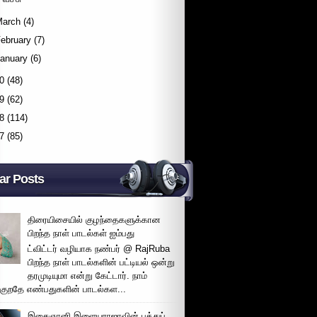
March
(4)
ebruary
(7)
January
(6)
0
(48)
9
(62)
8
(114)
7
(85)
ar Posts
திரையிசையில் குழந்தைகளுக்கான
பிறந்த நாள் பாடல்கள் ஐம்பது
ட்விட்டர் வழியாக நண்பர் @ RajRuba
பிறந்த நாள் பாடல்களின் பட்டியல் ஒன்று
தரமுடியுமா என்று கேட்டார். நாம்
்குறதே எண்பதுகளின் பாடல்கள...
இசைஞானி இளையராஜாவின் பத்துப்