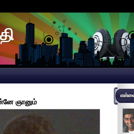
தி
என்னைப
பின்னே ஞானும்