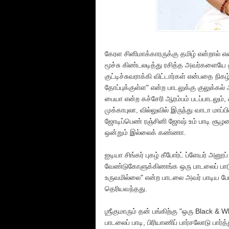
கேரள சினிமாக்காரருக்கு தமிழ் என்றால் என
மூச்சு கிண்டலடித்து ரசித்த அவர்களையே 
குட்டிச்சுவராக்கி விட்டார்கள் என்பதை நி
தோப்புக்குள்ள" என்ற பாடலுக்கு குலுக்கல
பையா என்ற கச்சேரி ஆரம்பம் படப்பாடலும்,
முக்காபுலா, வில்லுவில் இருந்து வாடா ம
ஜோடிப்பெண் ரஞ்சினி ஜோஷ் உம் பாடி சூழலை
ஒன்றும் இல்லைக் கண்ணா.
ஐடியா சிங்கர் புகழ் கீபோர்ட் ப்ளேயர் அனூ
வேண்டுகோளுக்கிணங்க ஒரு பாடலைப் பாடும
உருவமில்லை" என்ற பாடலை அவர் பாடிய 
தெரியவந்தது.
ஶ்ரீகுமாரும் தன் பங்கிற்கு "ஒரு Black & 
பாடலைப் பாடி, பிரியாணிப் பார்சலோடு பா