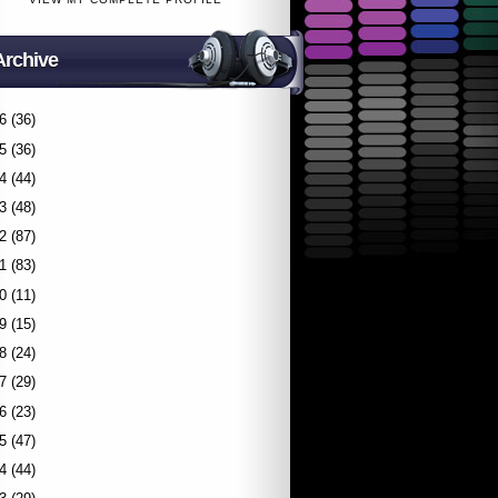
Archive
6
(36)
5
(36)
4
(44)
3
(48)
2
(87)
1
(83)
0
(11)
9
(15)
8
(24)
7
(29)
6
(23)
5
(47)
4
(44)