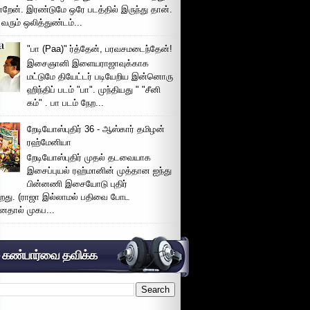
்றேன். இரண்டுமே ஒரே படத்தில் இருந்து தான்.
 வரும் ஒலித்துண்டம்...
"பா (Paa)" ர்த்தேன், பரவசமடைந்தேன்!
இசைஞானி இளையராஜாவுக்காக
மட்டுமே தியேட்டர் படியேறிய இன்னொரு
ஹிந்திப் படம் "பா". முந்தியது " "சீனி
கம்" . பா படம் நேற...
றேடியோஸ்புதிர் 36 - ஆஸ்கார் தமிழன்
ரஹ்மேனியா
றேடியோஸ்புதிர் முதல் தடவையாக
இசைப்புயல் ரஹ்மானின் முத்தான ஐந்து
பின்னணி இசையோடு புதிர்
்றது. (ராஜா இல்லாமல் பதிவை போட
னதால் முகப...
் கண்பார்வை தவிக்க