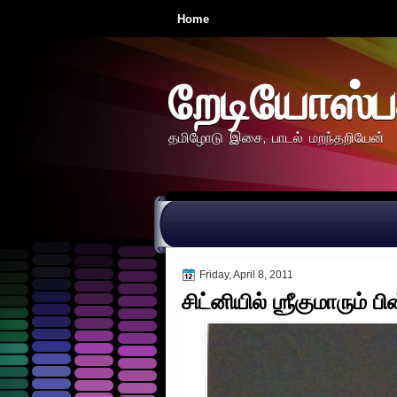
Home
றேடியோஸ்ப
தமிழோடு இசை, பாடல் மறந்தறியேன்
Friday, April 8, 2011
சிட்னியில் ஶ்ரீகுமாரும் 