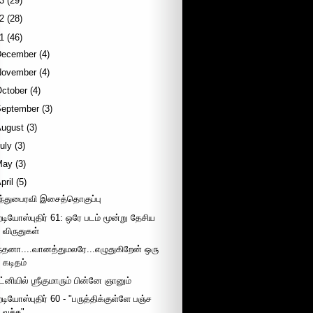
3
(29)
2
(28)
1
(46)
December
(4)
November
(4)
October
(4)
September
(3)
August
(3)
uly
(3)
May
(3)
pril
(5)
ிந்துபைரவி இசைத்தொகுப்பு
ேடியோஸ்புதிர் 61: ஒரே படம் மூன்று தேசிய
விருதுகள்
ந்தனா....வானத்துமலரே...எழுதுகிறேன் ஒரு
கடிதம்
ட்னியில் ஶ்ரீகுமாரும் பின்னே ஞானும்
ேடியோஸ்புதிர் 60 - "பருத்திக்குள்ளே பஞ்ச
வச்சு"