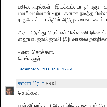
பதில்: நிழல்கள் - இயக்கம்: பாரதிராஜா -
மணிவண்ணன் - நாயகனாக நடித்த பின்னா
ராஜசேகர் - படத்தில் அறிமுகமான படைப்ப
ஆக அடுத்து நிழல்கள் பின்னணி இசைத் 
ஹையா, ஜாலி ஜாலி! (அட்வான்ஸ் நன்றிகள்
- என். சொக்கன்,
பெங்களூர்.
December 9, 2008 at 10:45 PM
கானா பிரபா
said...
சொக்கன்
பின்னீட்டீங்க ;-) ஆகா இந்த முறையும் ச