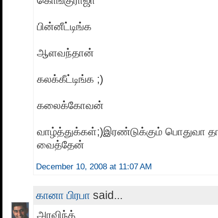
கொங்குராஜா
பின்னீட்டிங்க‌
ஆளவந்தான்
கலக்கீட்டிங்க ;)
கலைக்கோவன்
வாழ்த்துக்கள்;)இரண்டுக்கும் பொதுவா த
வைத்தேன்
December 10, 2008 at 11:07 AM
கானா பிரபா
said...
அரவிந்த்