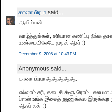
கானா பிரபா
said...
ஆயில்யன்
வாழ்த்துக்கள், சரியான கணிப்பு நீங்க தா
உண்மையிலேயே முதல் ஆள் ;)
December 9, 2008 at 10:43 PM
Anonymous said...
கானா பிரபாஆஆஆஆஆ,
எல்லாம் சரி, கடைசி க்ளூ ரொம்ப சுலபமா
ப்ளஸ் உங்க இசைத் துணுக்கில இருக்கிற ம
ஆஃப் லக்’ :)