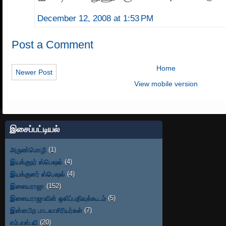
December 12, 2008 at 1:53 PM
Post a Comment
Home
Newer Post
View mobile version
இசைப்பட்டியல்
அருண்மொழி
(1)
இயக்குநர் ஸ்பெஷல்
(4)
இயக்குனர் ஸ்பெஷல்
(4)
இளையராஜா
(152)
இளையராஜாவின் ஒலிப்பதிவுக்கூடம்
(5)
இன்னபிற பாடலாசிரியர்கள்
(7)
எம்.எஸ்.வி
(20)