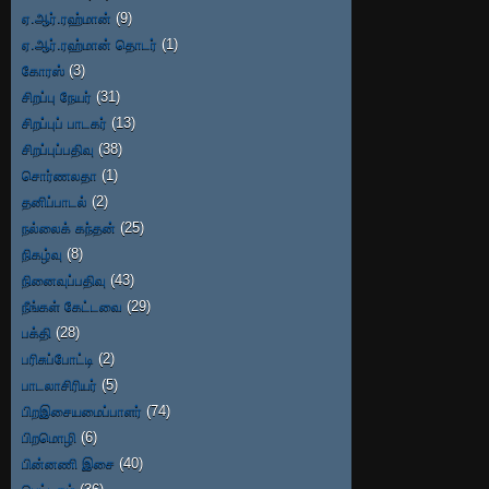
ஏ.ஆர்.ரஹ்மான்
(9)
ஏ.ஆர்.ரஹ்மான் தொடர்
(1)
கோரஸ்
(3)
சிறப்பு நேயர்
(31)
சிறப்புப் பாடகர்
(13)
சிறப்புப்பதிவு
(38)
சொர்ணலதா
(1)
தனிப்பாடல்
(2)
நல்லைக் கந்தன்
(25)
நிகழ்வு
(8)
நினைவுப்பதிவு
(43)
நீங்கள் கேட்டவை
(29)
பக்தி
(28)
பரிசுப்போட்டி
(2)
பாடலாசிரியர்
(5)
பிறஇசையமைப்பாளர்
(74)
பிறமொழி
(6)
பின்னணி இசை
(40)