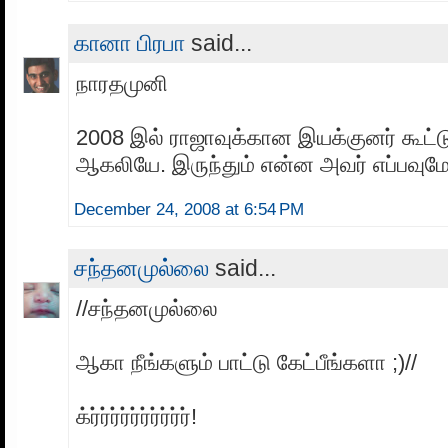
கானா பிரபா
said...
நாரதமுனி
2008 இல் ராஜாவுக்கான இயக்குனர் கூட்ட
ஆகலியே. இருந்தும் என்ன அவர் எப்பவுமே
December 24, 2008 at 6:54 PM
சந்தனமுல்லை
said...
//சந்தனமுல்லை
ஆகா நீங்களும் பாட்டு கேட்பீங்களா ;)//
க்ர்ர்ர்ர்ர்ர்ர்ர்ர்ர்!