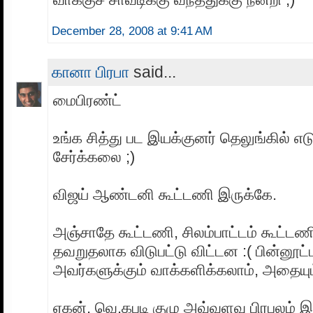
December 28, 2008 at 9:41 AM
கானா பிரபா
said...
மைபிரண்ட்
உங்க சித்து பட இயக்குனர் தெலுங்கில் எட
சேர்க்கலை ;)
விஜய் ஆண்டனி கூட்டணி இருக்கே.
அஞ்சாதே கூட்டணி, சிலம்பாட்டம் கூட்ட
தவறுதலாக விடுபட்டு விட்டன :( பின்னூட்ட
அவர்களுக்கும் வாக்களிக்கலாம், அதையும்
ஏகன், வெ.கபடி குழு அவ்வளவு பிரபலம் 