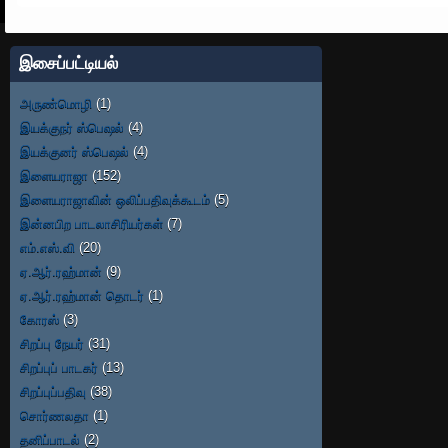
இசைப்பட்டியல்
அருண்மொழி
(1)
இயக்குநர் ஸ்பெஷல்
(4)
இயக்குனர் ஸ்பெஷல்
(4)
இளையராஜா
(152)
இளையராஜாவின் ஒலிப்பதிவுக்கூடம்
(5)
இன்னபிற பாடலாசிரியர்கள்
(7)
எம்.எஸ்.வி
(20)
ஏ.ஆர்.ரஹ்மான்
(9)
ஏ.ஆர்.ரஹ்மான் தொடர்
(1)
கோரஸ்
(3)
சிறப்பு நேயர்
(31)
சிறப்புப் பாடகர்
(13)
சிறப்புப்பதிவு
(38)
சொர்ணலதா
(1)
தனிப்பாடல்
(2)