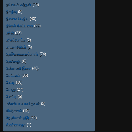
நல்லைக் கந்தன்
(25)
நிகழ்வு
(8)
நினைவுப்பதிவு
(43)
நீங்கள் கேட்டவை
(29)
பக்தி
(28)
பரிசுப்போட்டி
(2)
பாடலாசிரியர்
(5)
பிறஇசையமைப்பாளர்
(74)
பிறமொழி
(6)
பின்னணி இசை
(40)
பெட்டகம்
(36)
பேட்டி
(30)
பொது
(27)
போட்டி
(5)
மலேசியா வாசுதேவன்
(3)
விமர்சனம்
(18)
றேடியோஸ்புதிர்
(62)
ஸ்வர்ணலதா
(1)