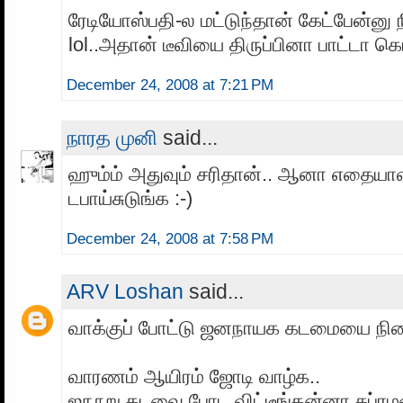
ரேடியோஸ்பதி-ல மட்டுந்தான் கேட்பேன்னு
lol..அதான் டீவியை திருப்பினா பாட்டா க
December 24, 2008 at 7:21 PM
நாரத முனி
said...
ஹும்ம் அதுவும் சரிதான்.. ஆனா எதையா
டபாய்சுடுங்க :-)
December 24, 2008 at 7:58 PM
ARV Loshan
said...
வாக்குப் போட்டு ஜனநாயக கடமையை நிறை
வாரணம் ஆயிரம் ஜோடி வாழ்க..
ஐநூறு தடவை போட விட்டீங்கன்னா சுப்ரமணி