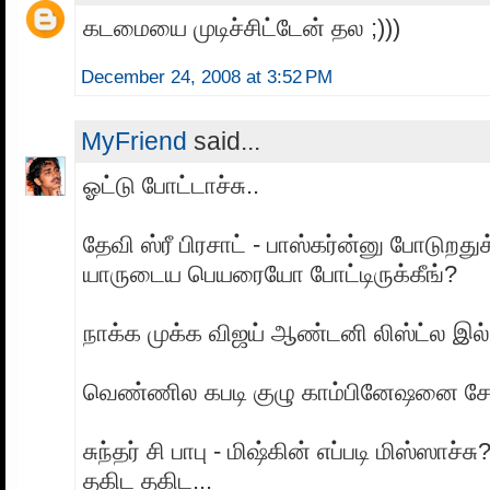
கடமையை முடிச்சிட்டேன் தல ;)))
December 24, 2008 at 3:52 PM
MyFriend
said...
ஓட்டு போட்டாச்சு..
தேவி ஸ்ரீ பிரசாட் - பாஸ்கர்ன்னு போடுறது
யாருடைய பெயரையோ போட்டிருக்கீங்?
நாக்க முக்க விஜய் ஆண்டனி லிஸ்ட்ல 
வெண்ணில கபடி குழு காம்பினேஷனை சேர்த
சுந்தர் சி பாபு - மிஷ்கின் எப்படி மிஸ்ஸாச்
தகிட தகிட...