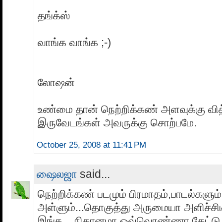
தங்க்ஸ்
வாங்க வாங்க ;-)
லோஷன்
உண்மை தான் நெற்றிக்கண் அளவுக்கு வித்
இருவேடங்கள் அவருக்கு சொற்பமே.
October 25, 2008 at 11:41 PM
ஷைலஜா
said...
நெற்றிக்கண் படமும் பிரமாதம்,பாடல்களும்
அள்ளும்...தொகுத்து அருமையா அளிச்சி
இங்க....நிதானமா ஒவ்வொண்ணா கேட்டு ர