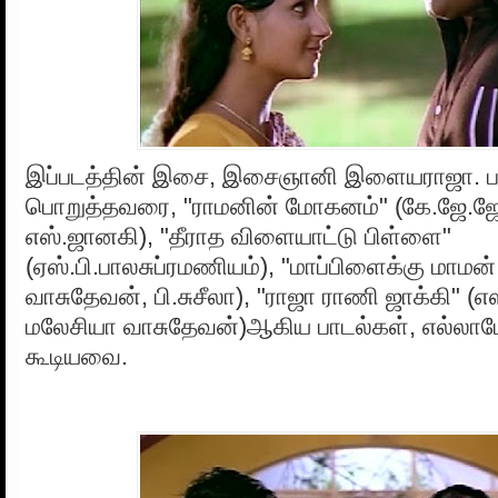
இப்படத்தின் இசை, இசைஞானி இளையராஜா. ப
பொறுத்தவரை, "ராமனின் மோகனம்" (கே.ஜே.ஜே
எஸ்.ஜானகி), "தீராத விளையாட்டு பிள்ளை"
(ஏஸ்.பி.பாலசுப்ரமணியம்), "மாப்பிளைக்கு மாமன
வாசுதேவன், பி.சுசீலா), "ராஜா ராணி ஜாக்கி" (
மலேசியா வாசுதேவன்)ஆகிய பாடல்கள், எல்லாமே
கூடியவை.