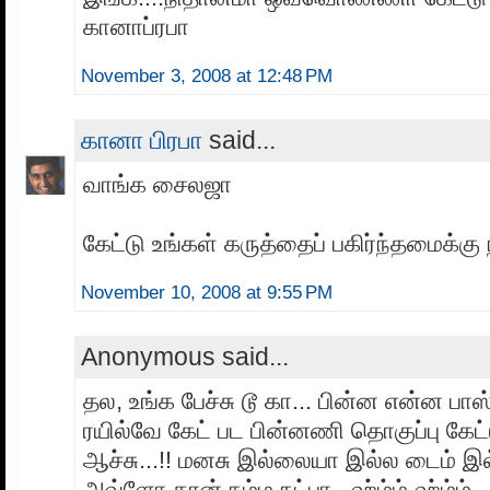
கானாப்ரபா
November 3, 2008 at 12:48 PM
கானா பிரபா
said...
வாங்க சைலஜா
கேட்டு உங்கள் கருத்தைப் பகிர்ந்தமைக்கு 
November 10, 2008 at 9:55 PM
Anonymous said...
தல, உங்க பேச்சு டூ கா... பின்ன என்ன பாஸ்
ரயில்வே கேட் பட பின்னணி தொகுப்பு கேட
ஆச்சு...!! மனசு இல்லையா இல்ல டைம் இ
அவ்ளோ தான் நம்ம நட்பா.. ஹ்ம்ம் ஹ்ம்ம்