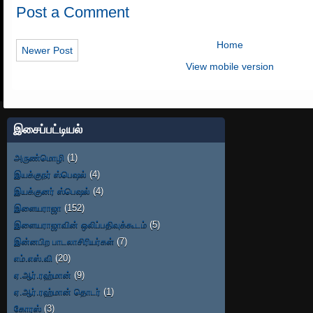
Post a Comment
Home
Newer Post
View mobile version
இசைப்பட்டியல்
அருண்மொழி
(1)
இயக்குநர் ஸ்பெஷல்
(4)
இயக்குனர் ஸ்பெஷல்
(4)
இளையராஜா
(152)
இளையராஜாவின் ஒலிப்பதிவுக்கூடம்
(5)
இன்னபிற பாடலாசிரியர்கள்
(7)
எம்.எஸ்.வி
(20)
ஏ.ஆர்.ரஹ்மான்
(9)
ஏ.ஆர்.ரஹ்மான் தொடர்
(1)
கோரஸ்
(3)