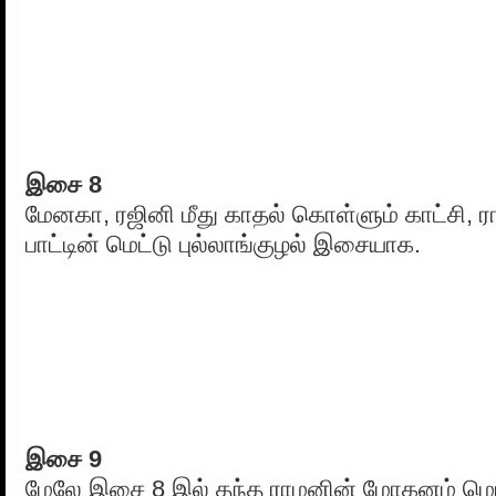
இசை 8
மேனகா, ரஜினி மீது காதல் கொள்ளும் காட்சி,
பாட்டின் மெட்டு புல்லாங்குழல் இசையாக.
இசை 9
மேலே இசை 8 இல் தந்த ராமனின் மோகனம் ம