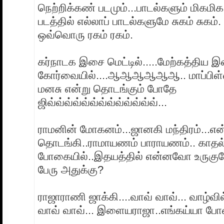
நெற்றிக்கண் படமும்...பாடல்களும் மிகம
படத்தில் எல்லாப் பாடல்களுமே சுகம் சுகம
ஒவ்வொரு ரகம் ரகம்.
கர்நாடக இசை மெட்டில்.....மேற்கத்திய 
கோர்வையில்....ஆஆஆஆஆஆ.. மாப்பிள்
மனசு என்று தொடங்கும் போதே
ஜிவ்வ்வ்வ்வ்வ்வ்வ்வ்வ்வ்வ்வ்...
ராமனின் மோகனம்...ஜானகி மந்திரம்...என
தொடங்கி..ராமாயணம் பாராயணம்.. காதல் 
போகையில்..இதயத்தில் என்னவோ உருகும
பேரு அதுக்கு?
ராஜாராணி ஜாக்கி....வாவ் வாவ்... வாழ்வில
வாவ் வாவ்... இளையராஜா..எங்கய்யா போ