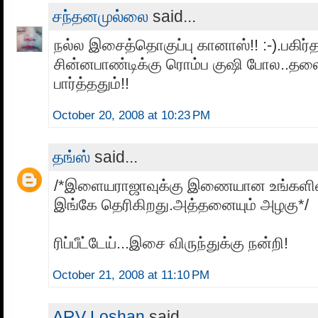
சந்தனமுல்லை
said...
நல்ல இசைத்தொகுப்பு கானாஸ்!! :-).பகிர்த
சின்னபாண்டிக்கு ரொம்ப குஷி போல..தல
பார்த்ததும்!!
October 20, 2008 at 10:23 PM
தங்ஸ்
said...
/*இளையராஜாவுக்கு இணையான உங்களின்
இங்கே தெரிகிறது.அத்தனையும் அழகு*/
ரிப்பீட்டேய்...இசை விருந்துக்கு நன்றி!
October 21, 2008 at 11:10 PM
ARV Loshan
said...