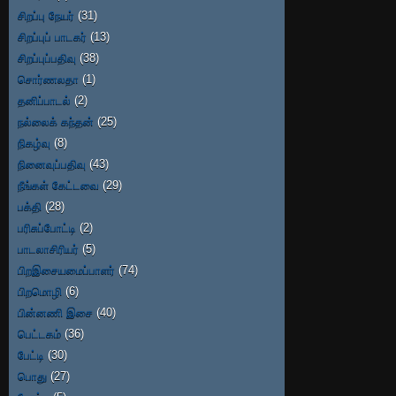
சிறப்பு நேயர்
(31)
சிறப்புப் பாடகர்
(13)
சிறப்புப்பதிவு
(38)
சொர்ணலதா
(1)
தனிப்பாடல்
(2)
நல்லைக் கந்தன்
(25)
நிகழ்வு
(8)
நினைவுப்பதிவு
(43)
நீங்கள் கேட்டவை
(29)
பக்தி
(28)
பரிசுப்போட்டி
(2)
பாடலாசிரியர்
(5)
பிறஇசையமைப்பாளர்
(74)
பிறமொழி
(6)
பின்னணி இசை
(40)
பெட்டகம்
(36)
பேட்டி
(30)
பொது
(27)