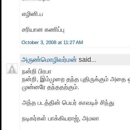
எழினி.ப‌
ச‌ரியான‌ க‌ணிப்பு
October 3, 2008 at 11:27 AM
அருண்மொழிவர்மன்
said...
நன்றி பிரபா
நன்றி, இம்முறை தந்த புதிருக்கும் அதை 
முன்னரே தந்ததற்கும்.
அந்த படத்தின் பெயர் காவடிச் சிந்து
நடிகர்கள் பாக்கியராஜ், அமலா