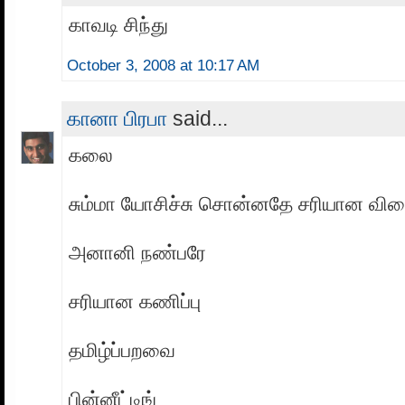
காவடி சிந்து
October 3, 2008 at 10:17 AM
கானா பிரபா
said...
கலை
சும்மா யோசிச்சு சொன்னதே சரியான விட
‍அனானி நண்பரே
சரியான கணிப்பு
த‌மிழ்ப்ப‌ற‌வை
பின்னீட்டிங்