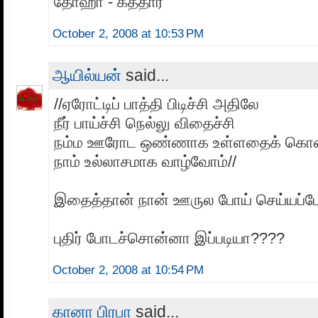
தோஹா - கத்தார்
October 2, 2008 at 10:53 PM
ஆயில்யன்
said...
//ஏரோட்டிப் பாத்தி பிடிச்சி அதிலே
நீர் பாய்ச்சி நெல்லு விதைச்சி
நம்ம ஊரோட ஒண்ணாக உள்ளதைக் கொ
நாம் உல்லாசமாக வாழ்வோம்//
இதைத்தான் நான் ஊருல போய் செய்யப்ப
புதிர் போடச்சொன்னா இப்படியா????
October 2, 2008 at 10:54 PM
கானா பிரபா
said...