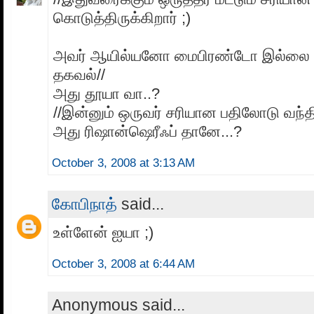
கொடுத்திருக்கிறார் ;)
அவர் ஆயில்யனோ மைபிரண்டோ இல்லை என
தகவல்//
அது தூயா வா..?
//இன்னும் ஒருவர் சரியான பதிலோடு வந்திர
அது ரிஷான்ஷெரீஃப் தானே...?
October 3, 2008 at 3:13 AM
கோபிநாத்
said...
உள்ளேன் ஐயா ;)
October 3, 2008 at 6:44 AM
Anonymous said...