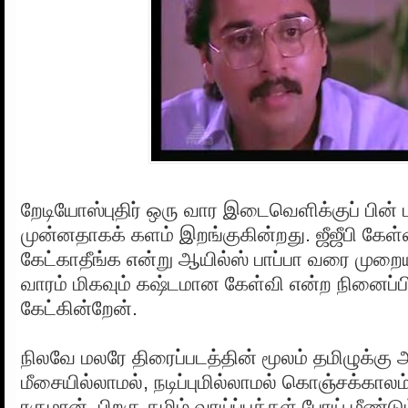
றேடியோஸ்புதிர் ஒரு வார இடைவெளிக்குப் பின் ம
முன்னதாகக் களம் இறங்குகின்றது. ஜீஜீபி கேள்
கேட்காதீங்க என்று ஆயில்ஸ் பாப்பா வரை முறை
வாரம் மிகவும் கஷ்டமான கேள்வி என்ற நினைப்பி
கேட்கின்றேன்.
நிலவே மலரே திரைப்படத்தின் மூலம் தமிழுக்கு
மீசையில்லாமல், நடிப்புமில்லாமல் கொஞ்சக்காலம் 
ரகுமான். பிறகு தமிழ் வாய்ப்புக்கள் போய் மீண்ட