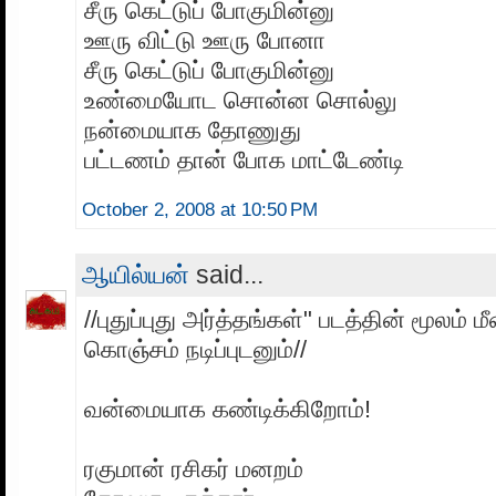
சீரு கெட்டுப் போகுமின்னு
ஊரு விட்டு ஊரு போனா
சீரு கெட்டுப் போகுமின்னு
உண்மையோட சொன்ன சொல்லு
நன்மையாக தோணுது
பட்டணம் தான் போக மாட்டேண்டி
October 2, 2008 at 10:50 PM
ஆயில்யன்
said...
//புதுப்புது அர்த்தங்கள்" படத்தின் மூலம் ம
கொஞ்சம் நடிப்புடனும்//
வன்மையாக கண்டிக்கிறோம்!
ரகுமான் ரசிகர் மனறம்