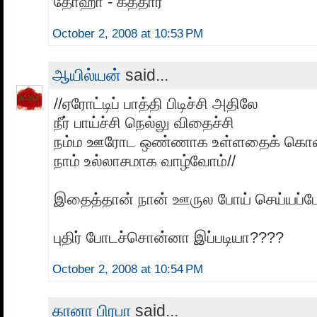
தோஹா - கத்தார்
October 2, 2008 at 10:53 PM
ஆயில்யன்
said...
//ஏரோட்டிப் பாத்தி பிடிச்சி அதிலே
நீர் பாய்ச்சி நெல்லு விதைச்சி
நம்ம ஊரோட ஒண்ணாக உள்ளதைக் கொ
நாம் உல்லாசமாக வாழ்வோம்//
இதைத்தான் நான் ஊருல போய் செய்யப்ப
புதிர் போடச்சொன்னா இப்படியா????
October 2, 2008 at 10:54 PM
கானா பிரபா
said...