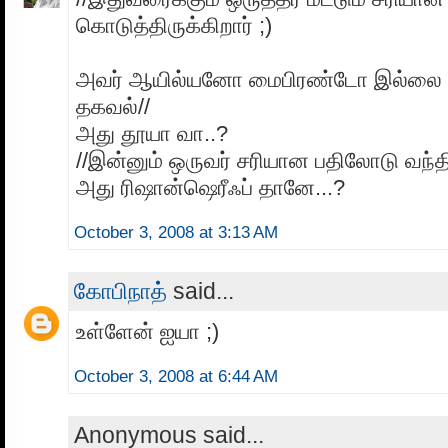
கொடுத்திருக்கிறார் ;)
அவர் ஆயில்யனோ மைபிரண்டோ இல்லை என
தகவல்//
அது தூயா வா..?
//இன்னும் ஒருவர் சரியான பதிலோடு வந்திர
அது ரிஷான்ஷெரீஃப் தானே...?
October 3, 2008 at 3:13 AM
கோபிநாத்
said...
உள்ளேன் ஐயா ;)
October 3, 2008 at 6:44 AM
Anonymous said...