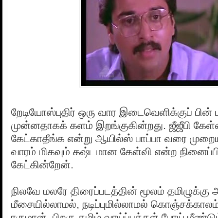
றேடியோஸ்புதிர் ஒரு வார இடைவெளிக்குப் பின் ம
முன்னதாகக் களம் இறங்குகின்றது. ஜீஜீபி கேள்
கேட்காதீங்க என்று ஆயில்ஸ் பாப்பா வரை முறை
வாரம் மிகவும் கஷ்டமான கேள்வி என்ற நினைப்பி
கேட்கின்றேன்.
நிலவே மலரே திரைப்படத்தின் மூலம் தமிழுக்கு
மீசையில்லாமல், நடிப்புமில்லாமல் கொஞ்சக்காலம் 
ரகுமான். பிறகு தமிழ் வாய்ப்புக்கள் போய் மீண்ட