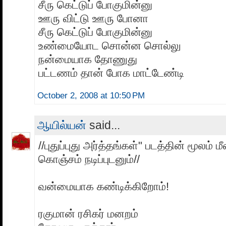
சீரு கெட்டுப் போகுமின்னு
ஊரு விட்டு ஊரு போனா
சீரு கெட்டுப் போகுமின்னு
உண்மையோட சொன்ன சொல்லு
நன்மையாக தோணுது
பட்டணம் தான் போக மாட்டேண்டி
October 2, 2008 at 10:50 PM
ஆயில்யன்
said...
//புதுப்புது அர்த்தங்கள்" படத்தின் மூலம் ம
கொஞ்சம் நடிப்புடனும்//
வன்மையாக கண்டிக்கிறோம்!
ரகுமான் ரசிகர் மனறம்