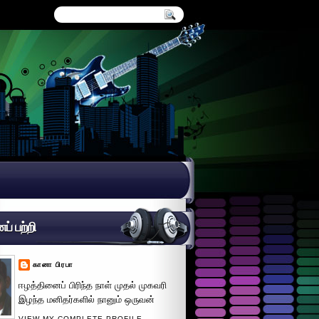
் பற்றி
கானா பிரபா
ஈழத்தினைப் பிரிந்த நாள் முதல் முகவரி
இழந்த மனிதர்களில் நானும் ஒருவன்
VIEW MY COMPLETE PROFILE