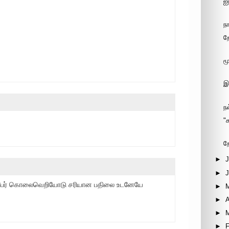
ஐ
ந
ற
ம
இ
ந
"
ற
►
J
►
து பேர் கொலைவெறியோடு சரியான பதிலை உடனேயே
►
►
A
►
►
F