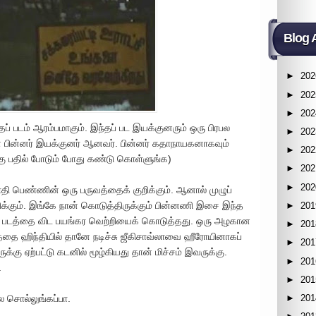
Blog 
►
202
►
202
►
202
தப் படம் ஆரம்பமாகும். இந்தப் பட இயக்குனரும் ஒரு பிரபல
►
202
் பின்னர் இயக்குனர் ஆனவர். பின்னர் கதாநாயகனாகவும்
►
202
ுக்கு பதில் போடும் போது கண்டு கொள்ளுங்க)
►
202
►
202
ாதி பெண்ணின் ஒரு பருவத்தைக் குறிக்கும். ஆனால் முழுப்
ிக்கும். இங்கே நான் கொடுத்திருக்கும் பின்னணி இசை இந்த
►
201
் படத்தை விட பயங்கர வெற்றியைக் கொடுத்தது. ஒரு அழகான
►
201
த்தை ஹிந்தியில் தானே நடிச்சு ஜீகிசாவ்லாவை ஹீரோயினாகப்
►
201
கு ஏற்பட்டு கடனில் மூழ்கியது தான் மிச்சம் இவருக்கு.
►
201
.
►
201
►
201
ை சொல்லுங்கப்பா.