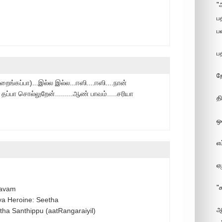
"
ப
ப
ப
ற
ங்கப்பா)...இல்ல இல்ல...ஈஸி....ஈஸி....நான்
 தப்பா சொல்லுறேன்.........ஆண் பாவம்.....சரியா
த
ஒ
எ
ஏ
"
aavam
ya Heroine: Seetha
ஆ
ha Santhippu (aatRangaraiyil)