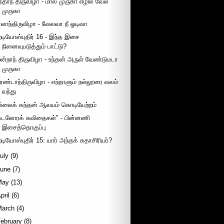
ந்தாந் திருவிழா - மால் முருகா எழில் வேல்
முருகா
ாலாந்திருவிழா - வேலவா நீ ஓடிவா
ேடியோஸ்புதிர் 16 - இந்த இசை
நினைவுபடுத்தும் பாட்டு?
ூன்றாந் திருவிழா - உந்தன் அருள் வேண்டுமடா
முருகா
ரண்டாந்திருவிழா - எந்நாளும் நல்லூரை வலம்
வந்து
ல்லைக் கந்தன் ஆலயம் கொடியேற்றம்
கடலோரக் கவிதைகள்" - பின்னணி
இசைத்தொகுப்பு
ேடியோஸ்புதிர் 15: யார் அந்தக் கதாசிரியர்?
uly
(9)
June
(7)
May
(13)
pril
(6)
March
(4)
ebruary
(8)