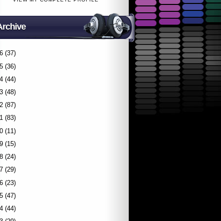
Archive
6
(37)
5
(36)
4
(44)
3
(48)
2
(87)
1
(83)
0
(11)
9
(15)
8
(24)
7
(29)
6
(23)
5
(47)
4
(44)