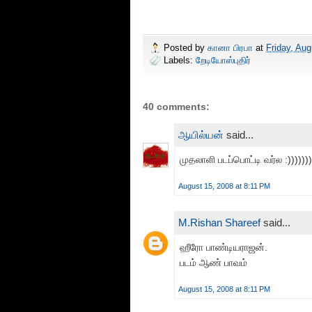
Posted by
கானா பிரபா
at
Friday, Aug
Labels:
றேடியோஸ்புதிர்
40 comments:
ஆயில்யன்
said...
முதலாளி படப்பொட்டி வர்ல :))))))))
August 15, 2008 at 8:11 PM
M.Rishan Shareef
said...
ஹீரோ பாண்டியராஜன்.
படம் ஆண் பாவம்
August 15, 2008 at 8:11 PM