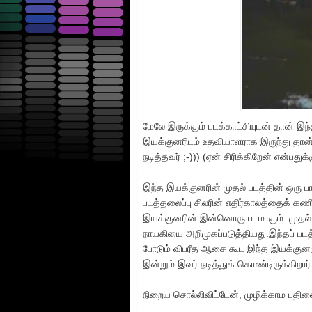
மேலே இருக்கும் படக்காட்சியுடன் தான் இந்
இயக்குனரிடம் உதவியாளராக இருந்து தான
நடித்தவர் ;-))) (ஏன் சிரிக்கிறேன் என்பத
இந்த இயக்குனரின் முதல் படத்தின் ஒரு ப
படத்தலைப்பு சிலரின் எதிர்காலத்தைக் கண
இயக்குனரின் இன்னொரு படமாகும். முதல
நாயகியை அறிமுகப்படுத்தியது.இந்தப் பட
போடும் விபரீத ஆசை கூட இந்த இயக்குனருக்
இன்றும் இவர் நடித்துக் கொண்டிருக்கிறார்
நிறைய சொல்லிவிட்டேன், முழிக்காம பதில