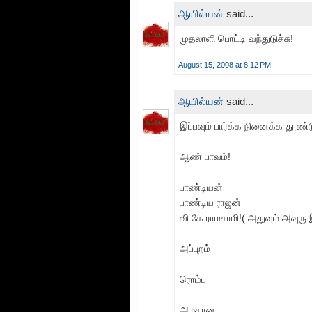
ஆயில்யன்
said...
முதலாளி பொட்டி வந்துடுச்சு!
August 15, 2008 at 8:12 PM
ஆயில்யன்
said...
இப்பவும் பார்க்க நினைக்க தூண்டு
ஆண் பாவம்!
பாண்டியன்
பாண்டிய ராஜன்
வி.கே ராமசாமி!( அதுவும் அவுர
அப்புறம்
ரொம்ப
அழகான