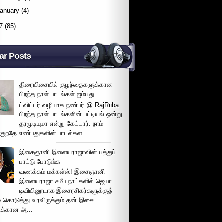
January
(4)
7
(85)
ar Posts
திரையிசையில் குழந்தைகளுக்கான
பிறந்த நாள் பாடல்கள் ஐம்பது
ட்விட்டர் வழியாக நண்பர் @ RajRuba
பிறந்த நாள் பாடல்களின் பட்டியல் ஒன்று
தரமுடியுமா என்று கேட்டார். நாம்
்குறதே எண்பதுகளின் பாடல்கள...
இசைஞானி இளையராஜாவின் பத்துப்
பாட்டு போடுங்க
வணக்கம் மக்கள்ஸ்! இசைஞானி
இளையராஜா சமீப நாட்களில் ஜெயா
டிவியினூடாக இசைரசிகர்களுக்குத்
் கொடுத்து வரவிருக்கும் தன் இசை
சிக்கான அ...