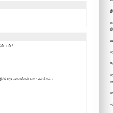
இ
க
இ
ப
ம் படம் !
ப
ற
ப
ு இன்ட்ரோ வசனங்கள் செம கலக்கல்!)
ப
ப
ப