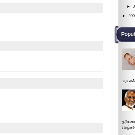
►
►
200
Popul
படியளக
தரிசனம
நிகழ்ச்