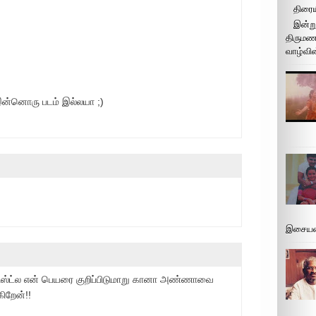
திரைய
இன்று
திருமண 
வாழ்வின
 இன்னொரு படம் இல்லயா ;)
இசையமை
்ட்ல என் பெயரை குறிப்பிடுமாறு கானா அண்ணாவை
ிறேன்!!