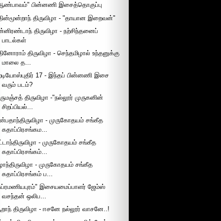
ஆண்பாவம்" பின்னணி இசைத்தொகுப்பு
தின்மூன்றாந் திருவிழா - "தாயான இறைவன்"
ன்னிரண்டாந் திருவிழா - நற்சிந்தனைப்
பாடல்கள்
தினோராம் திருவிழா - செந்தமிழால் உந்தனுக்கு
மாலை த...
ேடியோஸ்புதிர் 17 - இந்தப் பின்னணி இசை
வரும் படம்?
ிருமஞ்சத் திருவிழா -"நல்லூர் முருகனின்
சிறப்பியல்...
ன்பதாந்திருவிழா - முருகோதயம் சங்கீத
கதாப்பிரசங்கம...
ட்டாந்திருவிழா - முருகோதயம் சங்கீத
கதாப்பிரசங்கம்...
ழாந்திருவிழா - முருகோதயம் சங்கீத
கதாப்பிரசங்கம் ப...
சுப்ரமணியபுரம்" இசையமைப்பாளர் ஜேம்ஸ்
வசந்தன் ஒலிப...
றாந் திருவிழா - ஈசனே நல்லூர் வாசனே..!