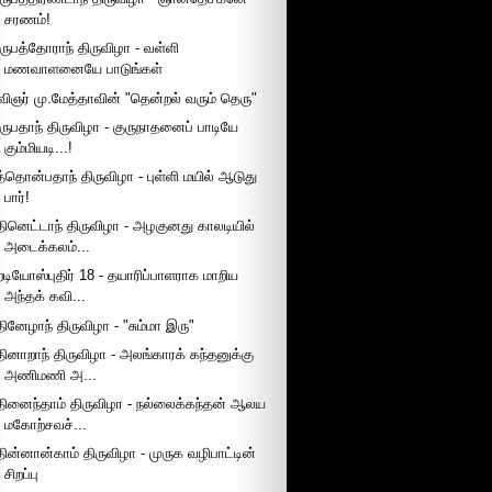
சரணம்!
ருபத்தோராந் திருவிழா - வள்ளி
மணவாளனையே பாடுங்கள்
விஞர் மு.மேத்தாவின் "தென்றல் வரும் தெரு"
ருபதாந் திருவிழா - குருநாதனைப் பாடியே
கும்மியடி...!
த்தொன்பதாந் திருவிழா - புள்ளி மயில் ஆடுது
பார்!
தினெட்டாந் திருவிழா - அழகுனது காலடியில்
அடைக்கலம்...
ேடியோஸ்புதிர் 18 - தயாரிப்பாளராக மாறிய
அந்தக் கவி...
தினேழாந் திருவிழா - "சும்மா இரு"
தினாறாந் திருவிழா - அலங்காரக் கந்தனுக்கு
அணிமணி அ...
தினைந்தாம் திருவிழா - நல்லைக்கந்தன் ஆலய
மகோற்சவச்...
தின்னான்காம் திருவிழா - முருக வழிபாட்டின்
சிறப்பு