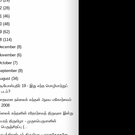
3
(29)
2
(28)
1
(46)
0
(48)
9
(62)
8
(114)
December
(8)
November
(6)
October
(7)
September
(8)
August
(34)
ேடியோஸ்புதிர் 19 - இது எந்த மொழிமாற்றுப்
படம்?
ிறைவான நல்லைக் கந்தன் ஆலய மகோற்சவம்
2008
ல்லைக் கந்தனின் ரதோற்சவத் திருவுலா இன்று
ப்பரத் திருவிழா - முருகபெருமானின்
பெருஞ்சிறப்பு (...
ருபத்திரண்டாந் திருவிழா - ஞானதேசகனே