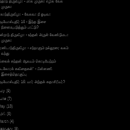
ந்தாந் திருவிழா - மால் முருகா எழில் வேல்
முருகா
ாலாந்திருவிழா - வேலவா நீ ஓடிவா
ேடியோஸ்புதிர் 16 - இந்த இசை
நினைவுபடுத்தும் பாட்டு?
ூன்றாந் திருவிழா - உந்தன் அருள் வேண்டுமடா
முருகா
ரண்டாந்திருவிழா - எந்நாளும் நல்லூரை வலம்
வந்து
ல்லைக் கந்தன் ஆலயம் கொடியேற்றம்
கடலோரக் கவிதைகள்" - பின்னணி
இசைத்தொகுப்பு
ேடியோஸ்புதிர் 15: யார் அந்தக் கதாசிரியர்?
uly
(9)
June
(7)
May
(13)
pril
(6)
March
(4)
ebruary
(8)