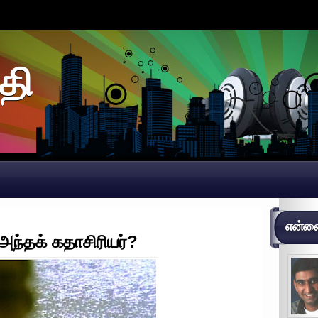
தி
என்னைப
 அந்தக் கதாசிரியர்?