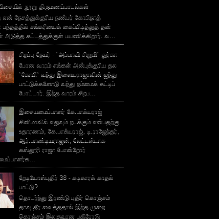
ிசையில் நூறு திருமணப்பாடல்கள்
 என் நேசத்துக்குரிய நண்பர் கோபிநாத்
பந்தத்தில் சங்கரியைக் கைப்பிடித்துத் தன்
் அடுத்த கட்டத்துக்குள் பயணிக்கிறார். வ...
சிறப்பு நேயர் - "அப்பாவி சிறுமி" துர்கா
போன வாரம் எங்கள் அன்புக்குரிய தல
"கோபி" வந்து இளையராஜாவின் ஐந்து
பாட்டுக்களோடு வந்து நம்மைக் கட்டிப்
போட்டார். இந்த வாரம் சிறப...
இசையமைப்பாளர் கே.பாக்யராஜ்
சினிமாவில் எதுவும் நடக்கும் என்பதற்கு
உதாரணம், கே.பாக்யராஜ், டி.ராஜேந்தர்,
ஆர்.பாண்டியராஜன், லேட்டஸ்டாக
கஸ்தூரி ராஜா போன்றோர்
ப்பாளர்க...
றேடியோஸ்புதிர் 38 - கடிகாரக் காதல்
பாட்டு்?
தொடர்ந்து இரண்டு புதிர் கொஞ்சம்
தாவு தீர வைத்ததால் இந்த முறை
கொஞ்சம் இலகுவான புதிரோடு