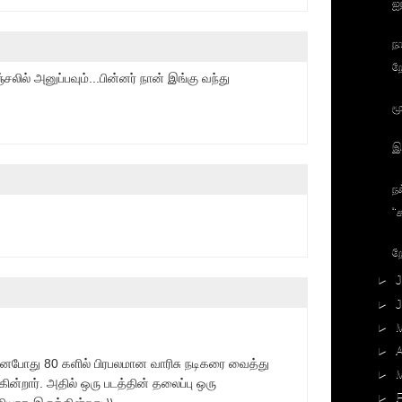
ஐ
ந
ற
ில் அனுப்பவும்...பின்னர் நான் இங்கு வந்து
ம
இ
ந
"
ற
►
J
►
►
►
A
ரானபோது 80 களில் பிரபலமான வாரிசு நடிகரை வைத்து
►
ன்றார். அதில் ஒரு படத்தின் தலைப்பு ஒரு
►
F