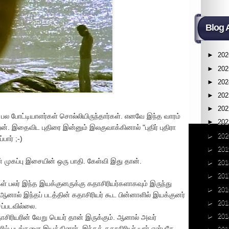
Blog 
►
202
►
202
►
202
►
202
►
202
்று பல போட்டியாளர்கள் சொல்லியிருந்தார்கள். எனவே இந்த வாரம்
►
202
ன். இதைவிட புதிரை இன்னும் இலகுவாக்கினால் "புதிர் புதிரா
►
202
பார் ;-)
►
201
 முகப்பு இசையின் ஒரு பாதி. கேள்வி இது தான்.
►
201
►
201
கள் பலர் இந்த இயக்குனருக்கு கதாசிரியர்களாகவும் இருந்து
►
201
ஆனால் இந்தப் படத்தின் கதாசிரியர் கூட பின்னாளில் இயக்குனர்
►
201
ப்படவில்லை.
►
201
கதாசிரியரின் வேறு பெயர் தான் இருக்கும். ஆனால் அவர்
 படங்களை இயக்கினார். இந்தக் கதாசிரியர் யார் என்பதே