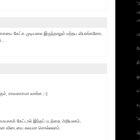
"
ப
ப
யை கேட்க முடியலை இருந்தாலும் மற்றய விபரங்களோட
ப
...
ற
த
ஒ
எ
ும், சாவகாசமா வாங்க ;-)
ஏ
"
யாகக் கேட்டால் இந்தப் படத்தை அறியலாம்,
க்கான விடையை சுலபமா சொல்லலாம்.
ஆ