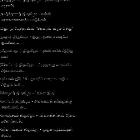
சரணம்!
ருபத்தோராந் திருவிழா - வள்ளி
மணவாளனையே பாடுங்கள்
விஞர் மு.மேத்தாவின் "தென்றல் வரும் தெரு"
ருபதாந் திருவிழா - குருநாதனைப் பாடியே
கும்மியடி...!
த்தொன்பதாந் திருவிழா - புள்ளி மயில் ஆடுது
பார்!
தினெட்டாந் திருவிழா - அழகுனது காலடியில்
அடைக்கலம்...
ேடியோஸ்புதிர் 18 - தயாரிப்பாளராக மாறிய
அந்தக் கவி...
தினேழாந் திருவிழா - "சும்மா இரு"
தினாறாந் திருவிழா - அலங்காரக் கந்தனுக்கு
அணிமணி அ...
தினைந்தாம் திருவிழா - நல்லைக்கந்தன் ஆலய
மகோற்சவச்...
தின்னான்காம் திருவிழா - முருக வழிபாட்டின்
சிறப்பு