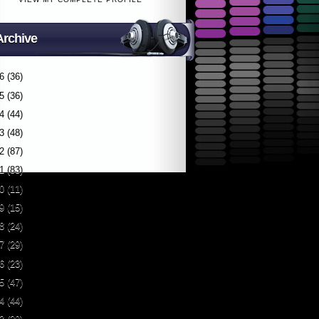
Archive
6
(36)
5
(36)
4
(44)
3
(48)
2
(87)
1
(83)
0
(11)
9
(15)
8
(24)
7
(29)
6
(23)
5
(47)
4
(44)