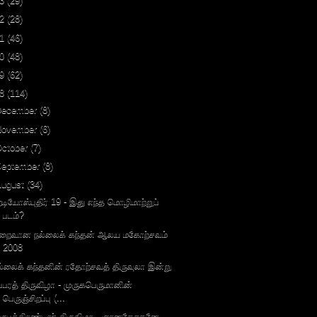
3
(29)
2
(28)
1
(46)
0
(48)
9
(62)
8
(114)
December
(8)
November
(6)
October
(7)
September
(8)
August
(34)
ேடியோஸ்புதிர் 19 - இது எந்த மொழிமாற்றுப்
படம்?
ிறைவான நல்லைக் கந்தன் ஆலய மகோற்சவம்
2008
ல்லைக் கந்தனின் ரதோற்சவத் திருவுலா இன்று
ப்பரத் திருவிழா - முருகபெருமானின்
பெருஞ்சிறப்பு (...
ருபத்திரண்டாந் திருவிழா - ஞானதேசகனே