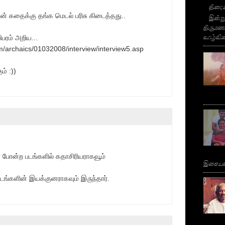
திரைய
 கதைக்கு தங்க மெடல் பரிசு கிடைத்தது..
இன்று
திருமண 
வாழ்வின
ிபரம் அறிய...
/archaics/01032008/interview/interview5.asp
ம் :))
போன்ற படங்களில் கதாசிரியராகவூம்
இசையமை
்களின் இயக்குனராகவும் இருந்தார்.