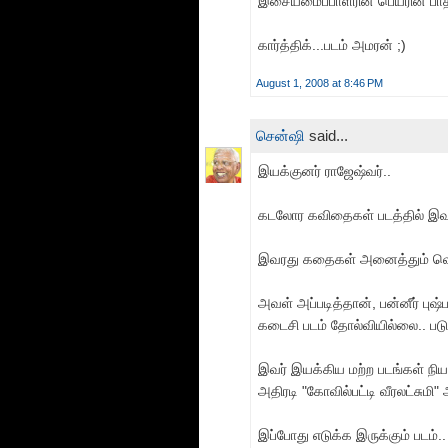
இசையமைப்பாளரின் பெயரின் பாதி
கார்த்திக்...படம் அமரன் ;)
August 1, 2008 at 8:46 PM
சென்ஷி
said...
இயக்குனர் ராஜேஷ்வர்..
கடலோர கவிதைகள் படத்தில் இவர
இவரது கதைகள் அனைத்தும் வெற
அவள் அப்படித்தான், பன்னீர் புஷ
கடைசி படம் தோல்வியில்லை.. படு
இவர் இயக்கிய மற்ற படங்கள் நி
அதிரடி "கோவில்பட்டி வீரலட்சும
இப்போது எடுக்க இருக்கும் படம்..