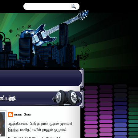
் பற்றி
கானா பிரபா
ஈழத்தினைப் பிரிந்த நாள் முதல் முகவரி
இழந்த மனிதர்களில் நானும் ஒருவன்
VIEW MY COMPLETE PROFILE