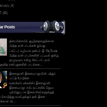
January
(4)
7
(85)
ar Posts
திரையிசையில் குழந்தைகளுக்கான
பிறந்த நாள் பாடல்கள் ஐம்பது
ட்விட்டர் வழியாக நண்பர் @ RajRuba
பிறந்த நாள் பாடல்களின் பட்டியல் ஒன்று
தரமுடியுமா என்று கேட்டார். நாம்
்குறதே எண்பதுகளின் பாடல்கள...
இசைஞானி இளையராஜாவின் பத்துப்
பாட்டு போடுங்க
வணக்கம் மக்கள்ஸ்! இசைஞானி
இளையராஜா சமீப நாட்களில் ஜெயா
டிவியினூடாக இசைரசிகர்களுக்குத்
் கொடுத்து வரவிருக்கும் தன் இசை
சிக்கான அ...