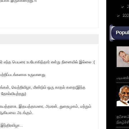
யாக இருக்கின்றது.\\
►
►
200
Popul
் எந்த பெயரை உபயோகித்தார் என்று நினைவில் இல்லை :(
்றிப்படங்களாக உருவானது.
படியளக
்பங்கள், வெற்றிவிழா, மீண்டும் ஒரு காதல் கதை(இந்த
 தோல்வியுற்றது)
யாயத்தராசு, இதயத்தாமரை, அமரன், துறைமுகம், மற்றும்
ி" ஆகியவை அடங்கும்.
தரிசனம
நிகழ்ச்
 இந்திரவிழா...