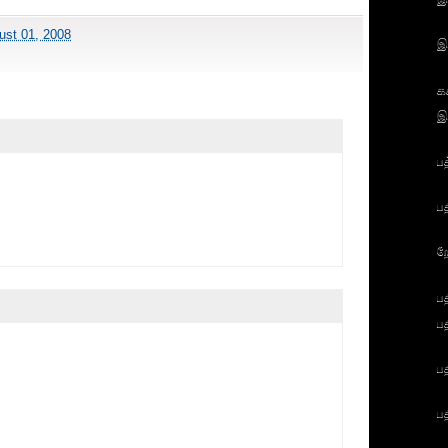
ust 01, 2008
இ
க
இ
ப
ப
ற
ப
ப
ப
ப