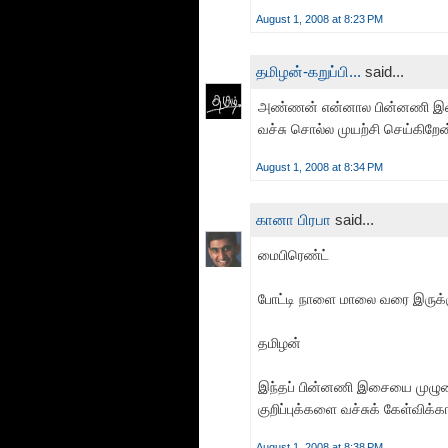
August 1, 2008 at 8:23 PM
தமிழன்-கறுப்பி...
said...
அண்ணன் என்னால பின்னணி இசை
வச்சு சொல்ல முயற்சி செய்கிறேன்
August 1, 2008 at 8:34 PM
கானா பிரபா
said...
மைபிரெண்ட்
போட்டி நாளை மாலை வரை இருக்க
தமிழன்
இந்தப் பின்னணி இசையை முழுமை
குறிப்புக்களை வச்சுக் கேள்வி
August 1, 2008 at 8:38 PM