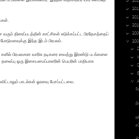
►
201
►
201
►
201
்கள்.
►
201
►
200
ரும் திரைப்படத்தின் காட்சிகள் எடுக்கப்பட்ட பிரதேசத்தைப்
் போடுமளவுக்கு இந்த இடம் பிரபலம்.
▼
200
►
 களில் பிரபலமான வாரிசு நடிகரை வைத்து இரண்டு படங்களை
►
ின் தலைப்பு ஒரு இசையமைப்பாளரின் பெயரின் பாதியாக
►
►
▼
ிட்டாலும் பாடல்கள் ஓரளவு பேசப்பட்டவை.
ற
ந
ந
ச
இ