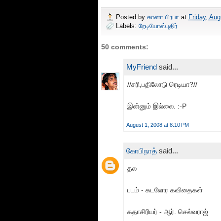
Posted by
கானா பிரபா
at
Friday, Aug
Labels:
றேடியோஸ்புதிர்
50 comments:
MyFriend
said...
//சரி,பதிலோடு ரெடியா?//
இன்னும் இல்லை. :-P
August 1, 2008 at 8:10 PM
கோபிநாத்
said...
தல
படம் - கடலோர கவிதைகள்
கதாசிரியர் - ஆர். செல்வராஜ்