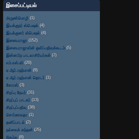
இசைப்பட்டியல்
அருண்மொழி
(1)
இயக்குநர் ஸ்பெஷல்
(4)
இயக்குனர் ஸ்பெஷல்
(4)
இளையராஜா
(152)
இளையராஜாவின் ஒலிப்பதிவுக்கூடம்
(5)
இன்னபிற பாடலாசிரியர்கள்
(7)
எம்.எஸ்.வி
(20)
ஏ.ஆர்.ரஹ்மான்
(9)
ஏ.ஆர்.ரஹ்மான் தொடர்
(1)
கோரஸ்
(3)
சிறப்பு நேயர்
(31)
சிறப்புப் பாடகர்
(13)
சிறப்புப்பதிவு
(38)
சொர்ணலதா
(1)
தனிப்பாடல்
(2)
நல்லைக் கந்தன்
(25)
நிகழ்வு
(8)