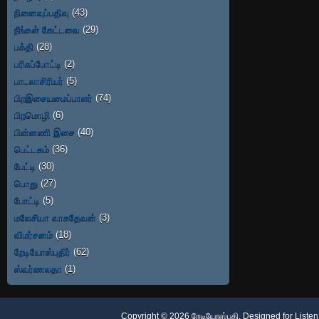
நினைவுப்பதிவு
(43)
நீங்கள் கேட்டவை
(29)
பக்தி
(28)
பரிசுப்போட்டி
(2)
பாடலாசிரியர்
(5)
பிறஇசையமைப்பாளர்
(74)
பிறமொழி
(6)
பின்னணி இசை
(40)
பெட்டகம்
(36)
பேட்டி
(30)
பொது
(27)
போட்டி
(5)
மலேசியா வாசுதேவன்
(3)
விமர்சனம்
(18)
றேடியோஸ்புதிர்
(62)
ஸ்வர்ணலதா
(1)
Copyright ©
2026
றேடியோஸ்பதி
. Designed for
Listen