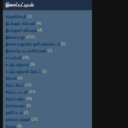
இசைப்பட்டியல்
அருண்மொழி
(1)
இயக்குநர் ஸ்பெஷல்
(4)
இயக்குனர் ஸ்பெஷல்
(4)
இளையராஜா
(152)
இளையராஜாவின் ஒலிப்பதிவுக்கூடம்
(5)
இன்னபிற பாடலாசிரியர்கள்
(7)
எம்.எஸ்.வி
(20)
ஏ.ஆர்.ரஹ்மான்
(9)
ஏ.ஆர்.ரஹ்மான் தொடர்
(1)
கோரஸ்
(3)
சிறப்பு நேயர்
(31)
சிறப்புப் பாடகர்
(13)
சிறப்புப்பதிவு
(38)
சொர்ணலதா
(1)
தனிப்பாடல்
(2)
நல்லைக் கந்தன்
(25)
நிகழ்வு
(8)