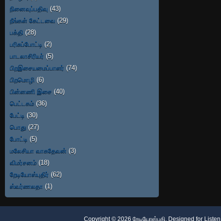
நினைவுப்பதிவு
(43)
நீங்கள் கேட்டவை
(29)
பக்தி
(28)
பரிசுப்போட்டி
(2)
பாடலாசிரியர்
(5)
பிறஇசையமைப்பாளர்
(74)
பிறமொழி
(6)
பின்னணி இசை
(40)
பெட்டகம்
(36)
பேட்டி
(30)
பொது
(27)
போட்டி
(5)
மலேசியா வாசுதேவன்
(3)
விமர்சனம்
(18)
றேடியோஸ்புதிர்
(62)
ஸ்வர்ணலதா
(1)
Copyright ©
2026
றேடியோஸ்பதி
. Designed for
Listen