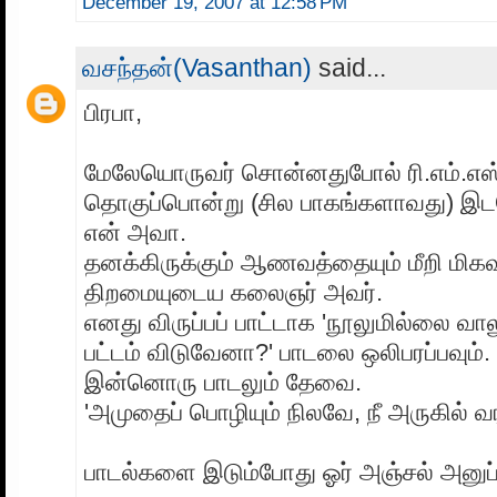
December 19, 2007 at 12:58 PM
வசந்தன்(Vasanthan)
said...
பிரபா,
மேலேயொருவர் சொன்னதுபோல் ரி.எம்.எஸ
தொகுப்பொன்று (சில பாகங்களாவது) இ
என் அவா.
தனக்கிருக்கும் ஆணவத்தையும் மீறி மிகவு
திறமையுடைய கலைஞர் அவர்.
எனது விருப்பப் பாட்டாக 'நூலுமில்லை வா
பட்டம் விடுவேனா?' பாடலை ஒலிபரப்பவும்.
இன்னொரு பாடலும் தேவை.
'அமுதைப் பொழியும் நிலவே, நீ அருகில்
பாடல்களை இடும்போது ஓர் அஞ்சல் அனுப்