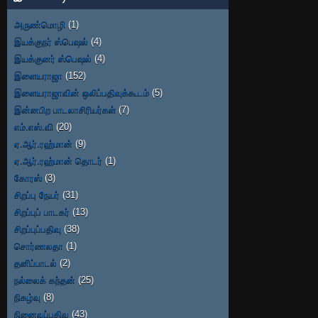
அருண்மொழி
(1)
இயக்குநர் ஸ்பெஷல்
(4)
இயக்குனர் ஸ்பெஷல்
(4)
இளையராஜா
(152)
இளையராஜாவின் ஒலிப்பதிவுக்கூடம்
(5)
இன்னபிற பாடலாசிரியர்கள்
(7)
எம்.எஸ்.வி
(20)
ஏ.ஆர்.ரஹ்மான்
(9)
ஏ.ஆர்.ரஹ்மான் தொடர்
(1)
கோரஸ்
(3)
சிறப்பு நேயர்
(31)
சிறப்புப் பாடகர்
(13)
சிறப்புப்பதிவு
(38)
சொர்ணலதா
(1)
தனிப்பாடல்
(2)
நல்லைக் கந்தன்
(25)
நிகழ்வு
(8)
நினைவுப்பதிவு
(43)