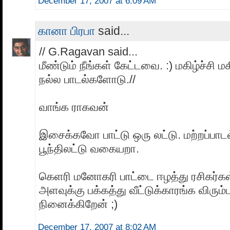
December 17, 2007 at 6:09 AM
கானா பிரபா
said...
// G.Ragavan said...
மீண்டும் நீங்கள் கேட்டவை. :) மகிழ்ச்சி மக
நல்ல பாடல்களோடு.//
வாங்க ராகவன்
இசைக்கவோ பாட்டு ஒரு லட்டு. மற்றப்பாட
பூந்திலட்டு வகையறா.
கெளரி மனோகரி பாட்டை ஈழத்து ரசிகர்கள்
அளவுக்கு பக்கத்து வீட்டுக்காரங்க விரும்
நினைக்கிறேன் ;)
December 17, 2007 at 8:02 AM