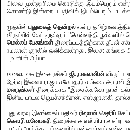
அவை முன்னுரிமை கொடுத்து இடம்பெறும் என்ற
கொண்டு இன்றைய பதிவில் இடம்பெறும் பாடல்கள
முதலில்
புதுகைத் தென்றல்
என்ற தமிழ்மணத்தின் 
விரும்பிக் கேட்டிருக்கும் "செவ்வந்தி பூக்களில்
மெல்லப் பேசுங்கள்
திரைப்படத்திற்காக தீபன் சக்
ரமணன் குரலில் ஒலிக்கின்றது. இசை: கங்கை 
யுவனின் அப்பா
வலையுலக இசை ரசிகர்
ஜி.ராகவனின்
விருப்பம
தேர்வு இளையராஜா சகோதரர் கங்கை அமரன் 
மலருங்கள்
திரைக்காக "இசைக்கவோ நான் கல்
இனிய பாடல் ஜெயச்சந்திரன், எஸ்.ஜானகி குரல்க
புது வரவு இலங்கைப் பதிவர்
ரிஷான் ஷெரிப்
கேட்
கெளரி மனோகரி
திரைக்காக எஸ்.பி.பாலசுப்ரம
பாடும் "பார்த்த பார்வையில் என்னுள்ளம் என்ன