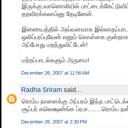
இருக்கு.வானொலியில் பாட்டைக்கேட்டுவிட
தறவிரக்கலாம்னு தேடினேன்.
இணையத்தில் அவ்வளவாக இல்லாதப்பாட
ஒலிப்பரப்புவேன் எனும் கொள்கை குன்றாக
அப்போது மறந்துவிட்டேன்!
மற்றப்பாடல்களும் அருமை!
December 26, 2007 at 11:56 AM
Radha Sriram
said...
ரொம்ப நாளைக்கு அப்பரம் இந்த பாட்டெல்
சூப்பர் கலெக்ஷன்ங்க ப்ரபா........ரொம்ப நன
December 26, 2007 at 2:30 PM