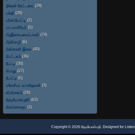
நீங்கள் கேட்டவை
(29)
பக்தி
(28)
பரிசுப்போட்டி
(2)
பாடலாசிரியர்
(5)
பிறஇசையமைப்பாளர்
(74)
பிறமொழி
(6)
பின்னணி இசை
(40)
பெட்டகம்
(36)
பேட்டி
(30)
பொது
(27)
போட்டி
(5)
மலேசியா வாசுதேவன்
(3)
விமர்சனம்
(18)
றேடியோஸ்புதிர்
(62)
ஸ்வர்ணலதா
(1)
Copyright ©
2026
றேடியோஸ்பதி
. Designed for
Listen