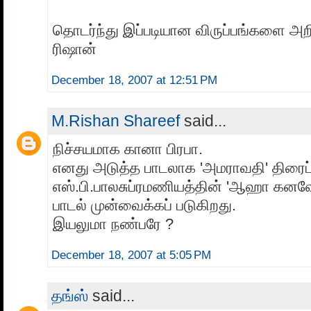
தொடர்ந்து இப்படியான விருப்பங்களை அற
ரிஷான்
December 18, 2007 at 12:51 PM
M.Rishan Shareef
said...
நிச்சயமாக கானா பிரபா.
எனது அடுத்த பாடலாக 'அமராவதி' திரைப்ப
எஸ்.பி.பாலசுப்ரமணியத்தின் 'ஆஹா கனவே
பாடல் முன்வைக்கப் படுகிறது.
இயலுமா நண்பரே ?
December 18, 2007 at 5:05 PM
தங்ஸ்
said...