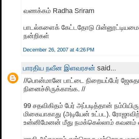
வணக்கம் Radha Sriram
பாடல்களைக் கேட்டதோடு பின்னூட்டியமைக்
நன்றிகள்
December 26, 2007 at 4:26 PM
பாரதிய நவீன இளவரசன்
said...
//பொன்மானே பாட்டை நிறையப்பேர் ஜேசு
நினைச்சிருக்காங்க. //
99 சதவிகிதம் பேர் அப்படித்தான் நம்பியி
மிகையாகாது (அடியேன் உட்பட). ரோஜாவிற்
உன்னிமேனன் மீது நமக்கெல்லாம் கவனம்