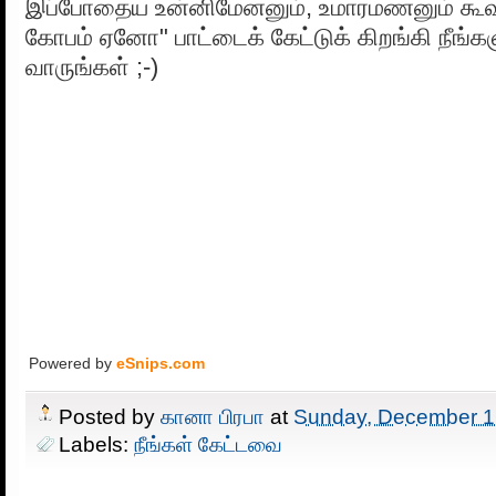
இப்போதைய உன்னிமேனனும், உமாரமணனும் கூவ
கோபம் ஏனோ" பாட்டைக் கேட்டுக் கிறங்கி நீங்களு
வாருங்கள் ;-)
Powered by
eSnips.com
Posted by
கானா பிரபா
at
Sunday, December 1
Labels:
நீங்கள் கேட்டவை