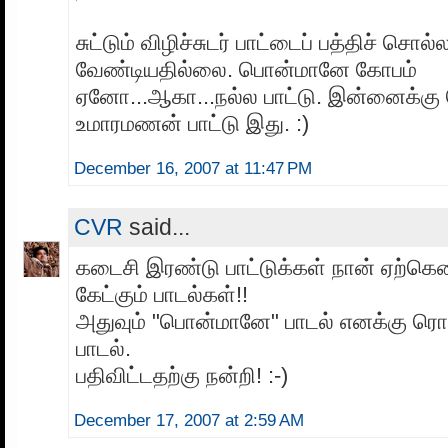
சுட்டும் விழிச்சுடர் பாட்டைப் பத்திச் சொல்
வேண்டியதில்லை. பொன்மானே கோபம்
ஏனோ...ஆகா...நல்ல பாட்டு. இன்னைக்கு
உமாரமணன் பாட்டு இது. :)
December 16, 2007 at 11:47 PM
CVR
said...
கடைசி இரண்டு பாட்டுக்கள் நான் ஏற்கென
கேட்கும் பாடல்கள்!!
அதுவும் "பொன்மானே" பாடல் எனக்கு ரொம
பாடல்.
பதிவிட்டதற்கு நன்றி! :-)
December 17, 2007 at 2:59 AM