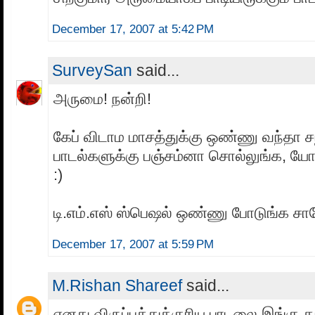
December 17, 2007 at 5:42 PM
SurveySan
said...
அருமை! நன்றி!
கேப் விடாம மாசத்துக்கு ஒண்ணு வந்தா
பாடல்களுக்கு பஞ்சம்னா சொல்லுங்க, யோச
:)
டி.எம்.எஸ் ஸ்பெஷல் ஒண்ணு போடுங்க சார
December 17, 2007 at 5:59 PM
M.Rishan Shareef
said...
எனது விருப்பத்துக்குரிய பாடலை இங்கு தந