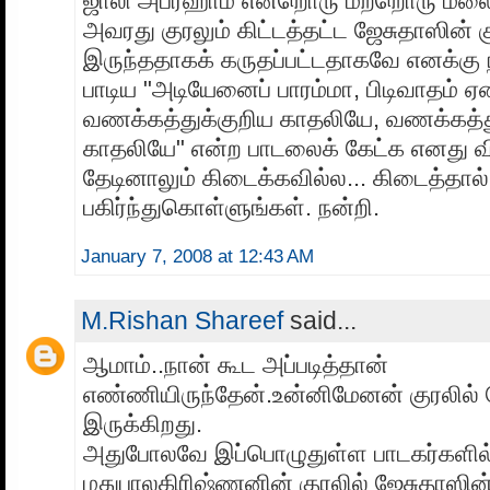
ஜாலி அப்ரஹாம் என்றொரு மற்றொரு மலைய
அவரது குரலும் கிட்டத்தட்ட ஜேசுதாஸின்
இருந்ததாகக் கருதப்பட்டதாகவே எனக்கு 
பாடிய "அடியேனைப் பாரம்மா, பிடிவாதம் ஏ
வணக்கத்துக்குறிய காதலியே, வணக்கத்த
காதலியே" என்ற பாடலைக் கேட்க எனது விர
தேடினாலும் கிடைக்கவில்ல... கிடைத்தால
பகிர்ந்துகொள்ளுங்கள். நன்றி.
January 7, 2008 at 12:43 AM
M.Rishan Shareef
said...
ஆமாம்..நான் கூட அப்படித்தான்
எண்ணியிருந்தேன்.உன்னிமேனன் குரலில் 
இருக்கிறது.
அதுபோலவே இப்பொழுதுள்ள பாடகர்களில
மதுபாலகிரிஷ்ணனின் குரலில் ஜேசுதாஸின