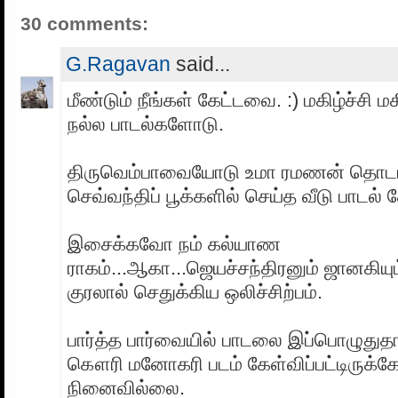
30 comments:
G.Ragavan
said...
மீண்டும் நீங்கள் கேட்டவை. :) மகிழ்ச்சி மக
நல்ல பாடல்களோடு.
திருவெம்பாவையோடு உமா ரமணன் தொடங
செவ்வந்திப் பூக்களில் செய்த வீடு பாடல்
இசைக்கவோ நம் கல்யாண
ராகம்...ஆகா...ஜெயச்சந்திரனும் ஜானகிய
குரலால் செதுக்கிய ஒலிச்சிற்பம்.
பார்த்த பார்வையில் பாடலை இப்பொழுதுதா
கௌரி மனோகரி படம் கேள்விப்பட்டிருக்க
நினைவில்லை.