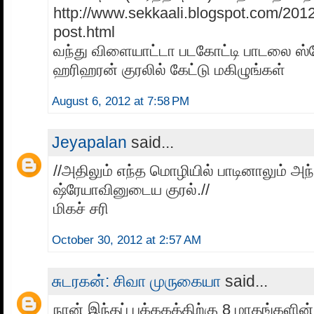
http://www.sekkaali.blogspot.com/2012
post.html
வந்து விளையாட்டா படகோட்டி பாடலை ஸ
ஹரிஹரன் குரலில் கேட்டு மகிழுங்கள்
August 6, 2012 at 7:58 PM
Jeyapalan
said...
//அதிலும் எந்த மொழியில் பாடினாலும் அந
ஷ்ரேயாவினுடைய குரல்.//
மிகச் சரி
October 30, 2012 at 2:57 AM
சுடரகன்: சிவா முருகையா
said...
நான் இந்தப் பக்ககத்திற்கு 8 மாதங்களின் ப