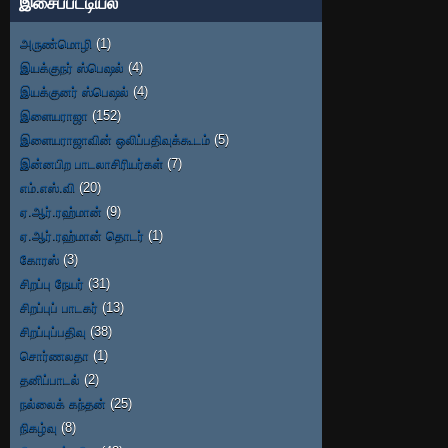
இசைப்பட்டியல்
அருண்மொழி
(1)
இயக்குநர் ஸ்பெஷல்
(4)
இயக்குனர் ஸ்பெஷல்
(4)
இளையராஜா
(152)
இளையராஜாவின் ஒலிப்பதிவுக்கூடம்
(5)
இன்னபிற பாடலாசிரியர்கள்
(7)
எம்.எஸ்.வி
(20)
ஏ.ஆர்.ரஹ்மான்
(9)
ஏ.ஆர்.ரஹ்மான் தொடர்
(1)
கோரஸ்
(3)
சிறப்பு நேயர்
(31)
சிறப்புப் பாடகர்
(13)
சிறப்புப்பதிவு
(38)
சொர்ணலதா
(1)
தனிப்பாடல்
(2)
நல்லைக் கந்தன்
(25)
நிகழ்வு
(8)