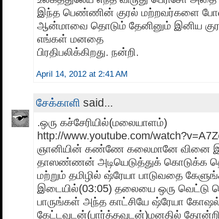
இந்த பெண்ணின் குரல் மற்றவர்களை போ
ஆன்மாவை தொடும் தேனினும் இனிய குரல்
எங்கள் மனதை
பிரதிபலிக்கிறது. நன்றி.
April 14, 2012 at 2:41 AM
சேக்காளி
said...
.ஒரு கச்சேரியில்(மலையாளம்)
http://www.youtube.com/watch?v=A7
ஞானியின் கண்ணே கலைமானே வினை இந
தாஸண்ணன் அடியெடுத்துக் கொடுக்க தொ
மற்றும் தமிழில் ஷ்ரேயா பாடுவதை கேளுங்
இடையில்(03:05) தலையை ஒரு வெட்டு வெ
பாருங்கள் அந்த காட்சியே ஷ்ரேயா கோஷ
கேட்டவுடன்(பார்த்தவுடன்)மனதில் தோன்ற