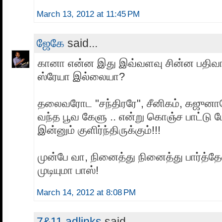
March 13, 2012 at 11:45 PM
ஜேகே
said...
கானா என்ன இது இவ்வளவு சின்ன பதிவா 
ஸ்ரேயா இல்லையா?
தலைவரோட "சந்திரரே", சீனிகம், கஜுன
வந்த பூவ கேளு .. என்று கொஞ்ச பாட்டு ப
இன்னும் குளிர்ந்திருக்கும்!!!
முன்பே வா, நினைத்து நினைத்து பார்த்தே
முடியுமா பாஸ்!
March 14, 2012 at 8:08 PM
7&11 adlinks
said...