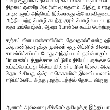
என்ற சூழலில் அவ்வளவு சுலபமான விஷயமல்ல.
திறமை ஒன்றே அவரின் மூலதனம், அதிலும் எந்
பாடினாலும் அந்நியம் இல்லாதது ஷ்ரேயாவினுடை
அந்நியமற்ற மொழி கடந்த குரல் மொழியை வடநா
லதா மங்கேஷ்கர், ஆஷா போன்லே கூடப் பெற்றிர
சஞ்சய் லீலா பான்சாலியின் "தேவதாஸ்" என்ற ஹிந
பத்தாண்டுகளுக்கு முன்னர் ஒரு சிட்னித் திரைய
காண்பிக்கப்பட்டபோது அந்தப் படம் தரப்போகும்
பிரமாண்ட்டத்துக்காக மட்டுமே தியேட்டருக்குச
கட்டிப்போட்டது இஸ்மாயில் தர்பாரின் இசை. அதி
தொடங்கியது ஷ்ரேயா கொசலின் இசைப்பயணம்.
எடுப்பிலேயே அந்த முதற்படத்தில் தேசிய விருது
ஆனால் அவ்வளவு சீக்கிரம் தமிழுக்கு இந்தப் பா