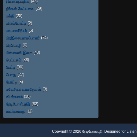
நினைவுப்பதிவு
(43)
நீங்கள் கேட்டவை
(29)
பக்தி
(28)
பரிசுப்போட்டி
(2)
பாடலாசிரியர்
(5)
பிறஇசையமைப்பாளர்
(74)
பிறமொழி
(6)
பின்னணி இசை
(40)
பெட்டகம்
(36)
பேட்டி
(30)
பொது
(27)
போட்டி
(5)
மலேசியா வாசுதேவன்
(3)
விமர்சனம்
(18)
றேடியோஸ்புதிர்
(62)
ஸ்வர்ணலதா
(1)
Copyright ©
2026
றேடியோஸ்பதி
. Designed for
Listen