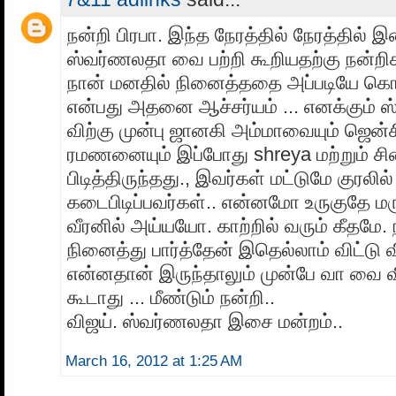
நன்றி பிரபா. இந்த நேரத்தில் நேரத்தில
ஸ்வர்ணலதா வை பற்றி கூறியதற்கு நன்றிக
நான் மனதில் நினைத்ததை அப்படியே கொண
என்பது அதனை ஆச்சர்யம் ... எனக்கும்
விற்கு முன்பு ஜானகி அம்மாவையும் ஜென்ச
ரமணனையும் இப்போது shreya மற்றும் சின
பிடித்திருந்தது., இவர்கள் மட்டுமே குரல
கடைபிடிப்பவர்கள்.. என்னமோ உருகுதே மரு
வீரனில் அய்யயோ. காற்றில் வரும் கீதமே.
நினைத்து பார்த்தேன் இதெல்லாம் விட்டு விட
என்னதான் இருந்தாலும் முன்பே வா வை வி
கூடாது ... மீண்டும் நன்றி..
விஜய். ஸ்வர்ணலதா இசை மன்றம்..
March 16, 2012 at 1:25 AM