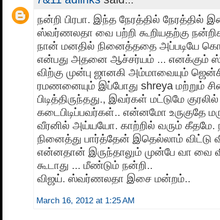
நன்றி பிரபா. இந்த நேரத்தில் நேரத்தில
ஸ்வர்ணலதா வை பற்றி கூறியதற்கு நன்றிக
நான் மனதில் நினைத்ததை அப்படியே கொண
என்பது அதனை ஆச்சர்யம் ... எனக்கும்
விற்கு முன்பு ஜானகி அம்மாவையும் ஜென்ச
ரமணனையும் இப்போது shreya மற்றும் சின
பிடித்திருந்தது., இவர்கள் மட்டுமே குரல
கடைபிடிப்பவர்கள்.. என்னமோ உருகுதே மரு
வீரனில் அய்யயோ. காற்றில் வரும் கீதமே.
நினைத்து பார்த்தேன் இதெல்லாம் விட்டு விட
என்னதான் இருந்தாலும் முன்பே வா வை வி
கூடாது ... மீண்டும் நன்றி..
விஜய். ஸ்வர்ணலதா இசை மன்றம்..
March 16, 2012 at 1:25 AM