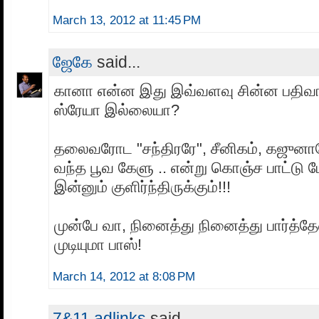
March 13, 2012 at 11:45 PM
ஜேகே
said...
கானா என்ன இது இவ்வளவு சின்ன பதிவா 
ஸ்ரேயா இல்லையா?
தலைவரோட "சந்திரரே", சீனிகம், கஜுன
வந்த பூவ கேளு .. என்று கொஞ்ச பாட்டு ப
இன்னும் குளிர்ந்திருக்கும்!!!
முன்பே வா, நினைத்து நினைத்து பார்த்தே
முடியுமா பாஸ்!
March 14, 2012 at 8:08 PM
7&11 adlinks
said...