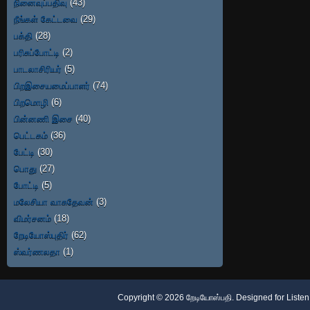
நினைவுப்பதிவு
(43)
நீங்கள் கேட்டவை
(29)
பக்தி
(28)
பரிசுப்போட்டி
(2)
பாடலாசிரியர்
(5)
பிறஇசையமைப்பாளர்
(74)
பிறமொழி
(6)
பின்னணி இசை
(40)
பெட்டகம்
(36)
பேட்டி
(30)
பொது
(27)
போட்டி
(5)
மலேசியா வாசுதேவன்
(3)
விமர்சனம்
(18)
றேடியோஸ்புதிர்
(62)
ஸ்வர்ணலதா
(1)
Copyright ©
2026
றேடியோஸ்பதி
. Designed for
Listen