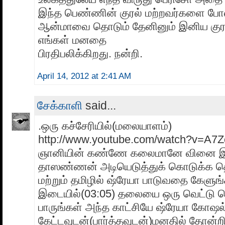
இந்த பெண்ணின் குரல் மற்றவர்களை போ
ஆன்மாவை தொடும் தேனினும் இனிய குரல்
எங்கள் மனதை
பிரதிபலிக்கிறது. நன்றி.
April 14, 2012 at 2:41 AM
சேக்காளி
said...
.ஒரு கச்சேரியில்(மலையாளம்)
http://www.youtube.com/watch?v=A7
ஞானியின் கண்ணே கலைமானே வினை இந
தாஸண்ணன் அடியெடுத்துக் கொடுக்க தொ
மற்றும் தமிழில் ஷ்ரேயா பாடுவதை கேளுங்
இடையில்(03:05) தலையை ஒரு வெட்டு வெ
பாருங்கள் அந்த காட்சியே ஷ்ரேயா கோஷ
கேட்டவுடன்(பார்த்தவுடன்)மனதில் தோன்ற