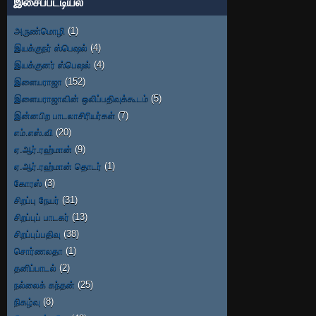
இசைப்பட்டியல்
அருண்மொழி
(1)
இயக்குநர் ஸ்பெஷல்
(4)
இயக்குனர் ஸ்பெஷல்
(4)
இளையராஜா
(152)
இளையராஜாவின் ஒலிப்பதிவுக்கூடம்
(5)
இன்னபிற பாடலாசிரியர்கள்
(7)
எம்.எஸ்.வி
(20)
ஏ.ஆர்.ரஹ்மான்
(9)
ஏ.ஆர்.ரஹ்மான் தொடர்
(1)
கோரஸ்
(3)
சிறப்பு நேயர்
(31)
சிறப்புப் பாடகர்
(13)
சிறப்புப்பதிவு
(38)
சொர்ணலதா
(1)
தனிப்பாடல்
(2)
நல்லைக் கந்தன்
(25)
நிகழ்வு
(8)