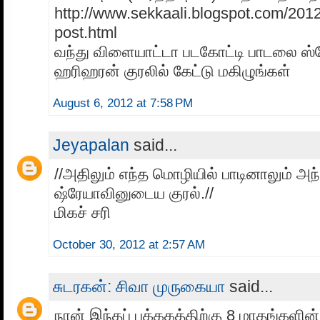
http://www.sekkaali.blogspot.com/2012
post.html
வந்து விளையாட்டா படகோட்டி பாடலை ஸ
ஹரிஹரன் குரலில் கேட்டு மகிழுங்கள்
August 6, 2012 at 7:58 PM
Jeyapalan
said...
//அதிலும் எந்த மொழியில் பாடினாலும் அந
ஷ்ரேயாவினுடைய குரல்.//
மிகச் சரி
October 30, 2012 at 2:57 AM
சுடரகன்: சிவா முருகையா
said...
நான் இந்தப் பக்ககத்திற்கு 8 மாதங்களின் ப