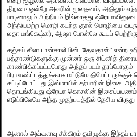
என்ற சூழலில் அவ்வளவு சுலபமான விஷயமல்ல.
திறமை ஒன்றே அவரின் மூலதனம், அதிலும் எந்
பாடினாலும் அந்நியம் இல்லாதது ஷ்ரேயாவினுடை
அந்நியமற்ற மொழி கடந்த குரல் மொழியை வடநா
லதா மங்கேஷ்கர், ஆஷா போன்லே கூடப் பெற்றிர
சஞ்சய் லீலா பான்சாலியின் "தேவதாஸ்" என்ற ஹிந
பத்தாண்டுகளுக்கு முன்னர் ஒரு சிட்னித் திரைய
காண்பிக்கப்பட்டபோது அந்தப் படம் தரப்போகும்
பிரமாண்ட்டத்துக்காக மட்டுமே தியேட்டருக்குச
கட்டிப்போட்டது இஸ்மாயில் தர்பாரின் இசை. அதி
தொடங்கியது ஷ்ரேயா கொசலின் இசைப்பயணம்.
எடுப்பிலேயே அந்த முதற்படத்தில் தேசிய விருது
ஆனால் அவ்வளவு சீக்கிரம் தமிழுக்கு இந்தப் பா