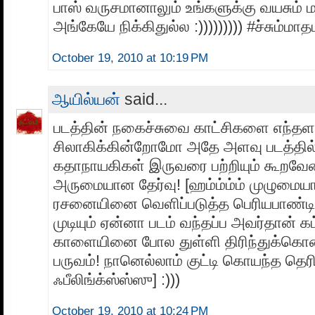
பாஸ் வருசமானாலும் உங்களுக்கு வயசும் 
அங்கேயே நிக்கிதுல்ல :))))))))) #ச்சும்மாத
October 19, 2010 at 10:19 PM
ஆயில்யன்
said...
படத்தின் நகைச்சுவை காட்சிகளை எந்தளவ
சிலாகிக்கின்றோமோ அதே அளவு படத்தில்
கதாநாயகிகள் இருவரை பற்றியும் கூறவேண
அருமையான தேர்வு! [ஹம்ம்ம்ம் முழும
ரசனையினை வெளிப்படுத்த பெரியபாண்டிய
முடியும் ஏன்னா படம் வந்தப்ப அவர்தான் க
காளையினை போல துள்ளி திரிந்துக்கொண்
பருவம்! நானெல்லாம் குட்டி கொயந்த தெரி
ஃபீலிங்க்ஸ்ஸ்ஸு] :)))
October 19, 2010 at 10:24 PM