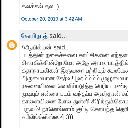
கலக்கல் தல ;)
October 20, 2010 at 3:42 AM
கோபிநாத்
said...
\\ஆயில்யன் said...
படத்தின் நகைச்சுவை காட்சிகளை எந்தளவ
சிலாகிக்கின்றோமோ அதே அளவு படத்தில்
கதாநாயகிகள் இருவரை பற்றியும் கூறவேண
அருமையான தேர்வு! [ஹம்ம்ம்ம் முழும
ரசனையினை வெளிப்படுத்த பெரியபாண்டிய
முடியும் ஏன்னா படம் வந்தப்ப அவர்தான் க
காளையினை போல துள்ளி திரிந்துக்கொண்
பருவம்! நானெல்லாம் குட்டி கொயந்த தெரி
ஃபீலிங்க்ஸ்ஸ்ஸு] :)))