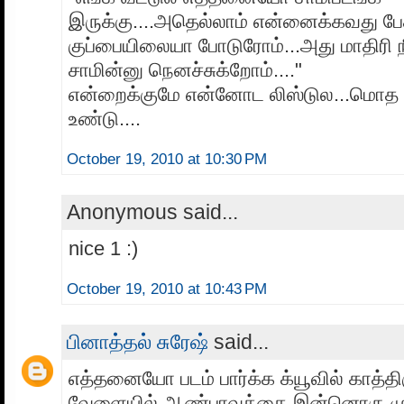
இருக்கு....அதெல்லாம் என்னைக்கவது 
குப்பையிலையா போடுரோம்...அது மாதிரி நீ
சாமின்னு நெனச்சுக்றோம்...."
என்றைக்குமே என்னோட லிஸ்டுல...மொத 
உண்டு....
October 19, 2010 at 10:30 PM
Anonymous said...
nice 1 :)
October 19, 2010 at 10:43 PM
பினாத்தல் சுரேஷ்
said...
எத்தனையோ படம் பார்க்க க்யூவில் காத்திர
வேளையில் ஆண்பாவத்தை இன்னொரு முற