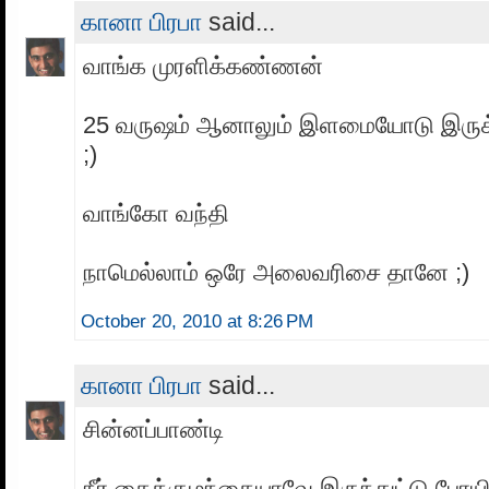
கானா பிரபா
said...
வாங்க முரளிக்கண்ணன்
25 வருஷம் ஆனாலும் இளமையோடு இருக்
;)
வாங்கோ வந்தி
நாமெல்லாம் ஒரே அலைவரிசை தானே ;)
October 20, 2010 at 8:26 PM
கானா பிரபா
said...
சின்னப்பாண்டி
நீர் கைக்குழந்தையாவே இருந்துட்டு போய