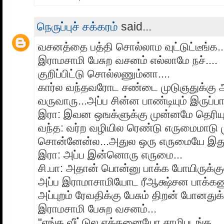
நெருப்புச் சக்கரம்
said...
வசனத்தை பத்தி சொல்லாம வுட்டுட்டீங்க...
இராமசாமி பேசுற வசனம் எல்லாமே நச்....
குறிப்பிட்டு சொல்லணும்னா....
கார்ல வந்தவரோட சண்டை முடுஞதுக்கு அப்ப
வருவாரு...அப்ப சின்ன பாண்டியும் இருப்பா
இரா: இவன ஒஙக்ளுக்கு முன்னமே தெரியும
வந்த: வர்ற வழியில ரெண்டு எருமைமாடு மு
சொன்னேன்ல...அதுல ஒரு எருமையே இது
இரா: அப்ப இன்னொரு எருமை...
சி.பா: அதான் பொன்னு பாக்க போயிருக்குல
அப்ப இராமாசாமியோட ரீஆக்ஷ்சன பாக்கண
அப்புறம் ரேவதிக்கு பேசும் திறன் போனதுக்
இராமசாமி பேசுற வசனம்...
"எங்க வீட்டுல எத்தனையோ சாமிபடங்க