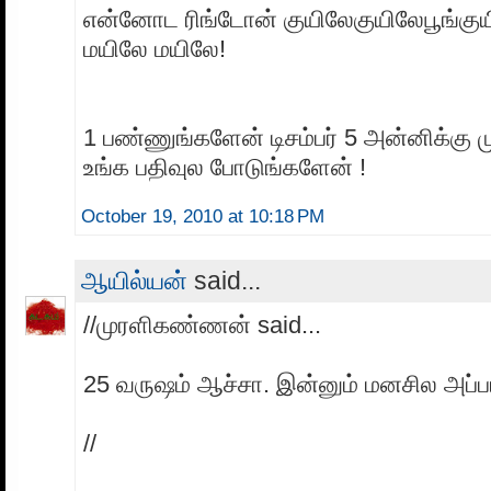
என்னோட ரிங்டோன் குயிலேகுயிலேபூங்கு
மயிலே மயிலே!
1 பண்ணுங்களேன் டிசம்பர் 5 அன்னிக்கு ம
உங்க பதிவுல போடுங்களேன் !
October 19, 2010 at 10:18 PM
ஆயில்யன்
said...
//முரளிகண்ணன் said...
25 வருஷம் ஆச்சா. இன்னும் மனசில அப்பட
//