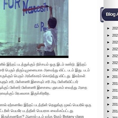
Blog 
►
202
►
202
►
202
►
202
►
202
►
202
ல் இந்தப் படத்துக்கும் நிச்சயம் ஒரு இடம் உண்டு. இந்தப்
►
202
் சரி பெரும் திருப்புமுனையாக அமைந்து விட்ட படம் இது. படம்
ுக்கும் பெரும் அங்கீகாரம் கொடுத்து விட்டது. இவர்கள்
►
201
களும் சரி, பின்னணி இசையும் சரி அடி பின்னிவிட்டார்
►
201
ுக்குப் பின்னர் பின்னணி இசையை ஞாபகம் வைத்து அதை
►
201
ளவுக்குப் பிரபலமாக இருக்கிறதே.
►
201
►
201
னால் ஏற்கனவே இந்தப் படத்தின் தெலுங்கு மூலப் பெயரில் ஒரு
ேட்டரின் பெயரே படத்தின் பெயராக வைக்கப்பட்டது.
►
201
ுறை இருக்கலாமோ? ஆனால் படம் வந்த நேரம் Botany class