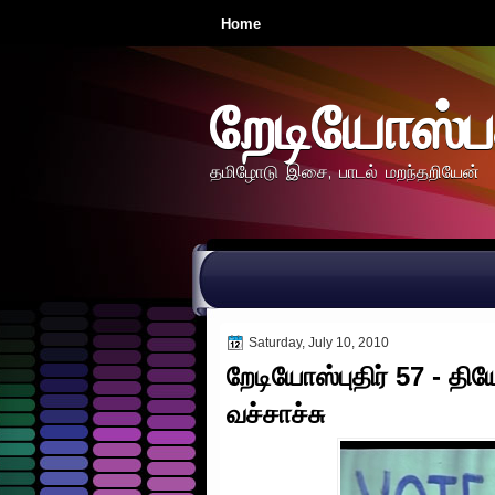
Home
றேடியோஸ்ப
தமிழோடு இசை, பாடல் மறந்தறியேன்
Saturday, July 10, 2010
றேடியோஸ்புதிர் 57 - திய
வச்சாச்சு