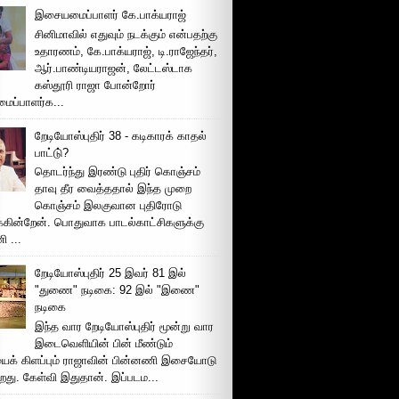
இசையமைப்பாளர் கே.பாக்யராஜ்
சினிமாவில் எதுவும் நடக்கும் என்பதற்கு
உதாரணம், கே.பாக்யராஜ், டி.ராஜேந்தர்,
ஆர்.பாண்டியராஜன், லேட்டஸ்டாக
கஸ்தூரி ராஜா போன்றோர்
ப்பாளர்க...
றேடியோஸ்புதிர் 38 - கடிகாரக் காதல்
பாட்டு்?
தொடர்ந்து இரண்டு புதிர் கொஞ்சம்
தாவு தீர வைத்ததால் இந்த முறை
கொஞ்சம் இலகுவான புதிரோடு
க்கின்றேன். பொதுவாக பாடல்காட்சிகளுக்கு
 ...
றேடியோஸ்புதிர் 25 இவர் 81 இல்
"துணை" நடிகை: 92 இல் "இணை"
நடிகை
இந்த வார றேடியோஸ்புதிர் மூன்று வார
இடைவெளியின் பின் மீண்டும்
ைக் கிளப்பும் ராஜாவின் பின்னணி இசையோடு
றது. கேள்வி இதுதான். இப்படம...