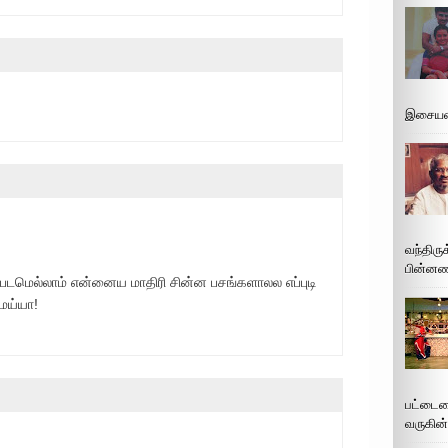
இசையமை
வந்திரு
பின்னணி
ன படமெல்லாம் என்னைய மாதிரி சின்ன பசங்களாலல எப்புடி
ுமய்யா!
பட்டைய
வருகின்