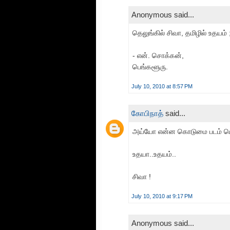
Anonymous said...
தெலுங்கில் சிவா, தமிழில் உதயம் 
- என். சொக்கன்,
பெங்களூரு.
July 10, 2010 at 8:57 PM
கோபிநாத்
said...
அய்யோ என்ன கொடுமை படம் பெய
உதயா..உதயம்..
சிவா !
July 10, 2010 at 9:17 PM
Anonymous said...