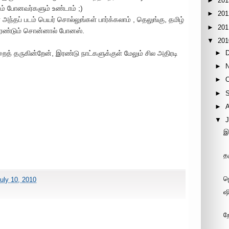
►
201
க்கம் போனவர்களும் உண்டாம் ;)
►
201
ந்தப் படம் பெயர் சொல்லுங்கள் பார்க்கலாம் , தெலுங்கு, தமிழ்
►
201
இரண்டும் சொன்னால் போனஸ்.
▼
201
►
் தருகின்றேன், இரண்டு நாட்களுக்குள் மேலும் சில அதிரடி
►
►
►
►
▼
J
இ
த
ஜ
uly 10, 2010
ஷ
ற