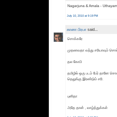
Nagarjuna & Amala - Uthaya
July 10, 2010 at 9:19 PM
கானா பிரபா
said...
சொக்கரே
முதலாவதா வந்து சரியாவும் சொல்ல
தல கோபி
தமிழில் ஒரு படம் பேர் தானே சொன
தெலுங்கு இரண்டும் சரி.
புனிதா
அதே தான் , வாழ்த்துக்கள்