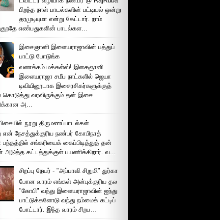
ட்விட்டர் வழியாக நண்பர் @ RajRuba
பிறந்த நாள் பாடல்களின் பட்டியல் ஒன்று
தரமுடியுமா என்று கேட்டார். நாம்
்குறதே எண்பதுகளின் பாடல்கள...
இசைஞானி இளையராஜாவின் பத்துப்
பாட்டு போடுங்க
வணக்கம் மக்கள்ஸ்! இசைஞானி
இளையராஜா சமீப நாட்களில் ஜெயா
டிவியினூடாக இசைரசிகர்களுக்குத்
் கொடுத்து வரவிருக்கும் தன் இசை
சிக்கான அ...
ிசையில் நூறு திருமணப்பாடல்கள்
 என் நேசத்துக்குரிய நண்பர் கோபிநாத்
பந்தத்தில் சங்கரியைக் கைப்பிடித்துத் தன்
் அடுத்த கட்டத்துக்குள் பயணிக்கிறார். வ...
சிறப்பு நேயர் - "அப்பாவி சிறுமி" துர்கா
போன வாரம் எங்கள் அன்புக்குரிய தல
"கோபி" வந்து இளையராஜாவின் ஐந்து
பாட்டுக்களோடு வந்து நம்மைக் கட்டிப்
போட்டார். இந்த வாரம் சிறப...