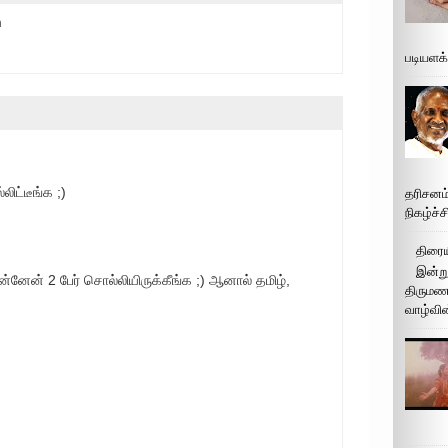
m
படியளக
ிட்டீங்க ;)
தரிசனம
நிகழ்ச்
திரைய
இன்று
்னேன் 2 பேர் சொல்லியிருக்கீங்க ;) ஆனால் தமிழ்,
திருமண 
வாழ்வின