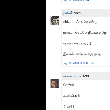
ராகின்
said...
shiva - சுந்தர தெலுங்கு
உதயம் - செம்மொழியான தமிழ்
நாங்கள்லாம் யாரு :)
இசைக் கோர்வைக்கு நன்றி
July 10, 2010 at 10:09 PM
கானா பிரபா
said...
சென்ஷி
கலக்கிட்டிங்
அத்திரி