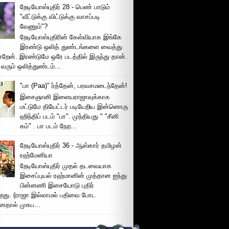
றேடியோஸ்புதிர் 28 - பெண் பாடும்
"வீட்டுக்கு விட்டுக்கு வாசப்படி
வேணும்"?
றேடியோஸ்புதிரின் கேள்வியாக இங்கே
இரண்டு ஒலித் துண்டங்களை வைத்து
்றேன். இரண்டுமே ஒரே படத்தில் இருந்து தான்.
 வரும் ஒலித்துண்டம்...
"பா (Paa)" ர்த்தேன், பரவசமடைந்தேன்!
இசைஞானி இளையராஜாவுக்காக
மட்டுமே தியேட்டர் படியேறிய இன்னொரு
ஹிந்திப் படம் "பா". முந்தியது " "சீனி
கம்" . பா படம் நேற...
றேடியோஸ்புதிர் 36 - ஆஸ்கார் தமிழன்
ரஹ்மேனியா
றேடியோஸ்புதிர் முதல் தடவையாக
இசைப்புயல் ரஹ்மானின் முத்தான ஐந்து
பின்னணி இசையோடு புதிர்
்றது. (ராஜா இல்லாமல் பதிவை போட
னதால் முகப...