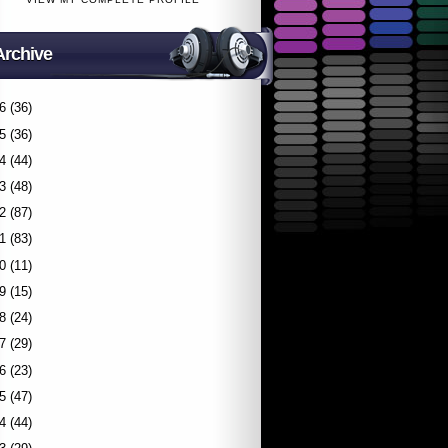
Archive
6
(36)
5
(36)
4
(44)
3
(48)
2
(87)
1
(83)
0
(11)
9
(15)
8
(24)
7
(29)
6
(23)
5
(47)
4
(44)