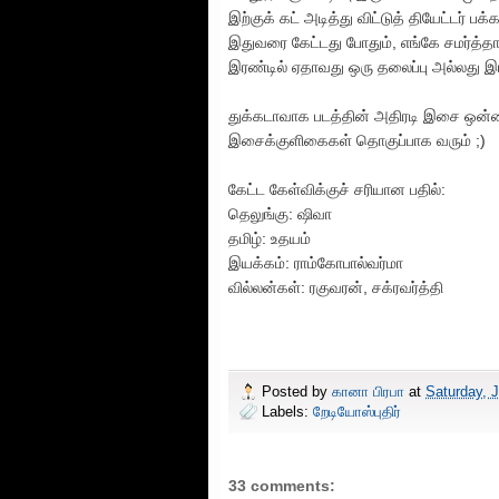
இற்குக் கட் அடித்து விட்டுத் தியேட்டர் ப
இதுவரை கேட்டது போதும், எங்கே சமர்த்தா அ
இரண்டில் ஏதாவது ஒரு தலைப்பு அல்லது 
துக்கடாவாக படத்தின் அதிரடி இசை ஒன்றைத
இசைக்குளிகைகள் தொகுப்பாக வரும் ;)
கேட்ட கேள்விக்குச் சரியான பதில்:
தெலுங்கு: ஷிவா
தமிழ்: உதயம்
இயக்கம்: ராம்கோபால்வர்மா
வில்லன்கள்: ரகுவரன், சக்ரவர்த்தி
Posted by
கானா பிரபா
at
Saturday, J
Labels:
றேடியோஸ்புதிர்
33 comments: