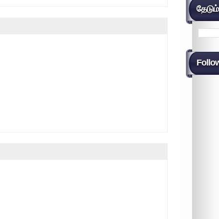
தேடும
Follo