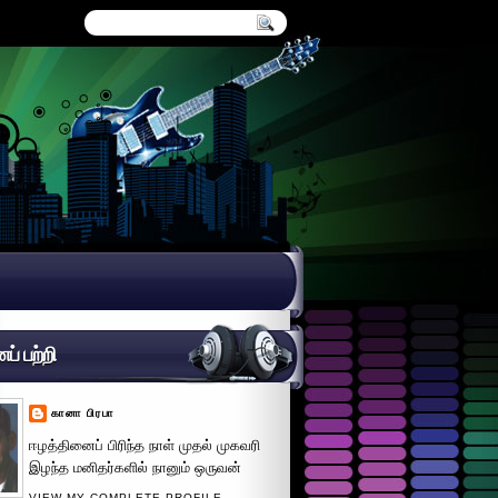
் பற்றி
கானா பிரபா
ஈழத்தினைப் பிரிந்த நாள் முதல் முகவரி
இழந்த மனிதர்களில் நானும் ஒருவன்
VIEW MY COMPLETE PROFILE