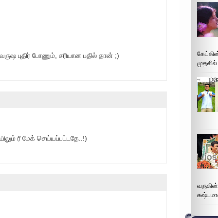
கேட்கின
ருஷ புதிர் போணும், சரியான பதில் தான் ;)
முதலில்
யிலும் ரீ மேக் செய்யப்பட்டதே..!)
வருகின
கஷ்டமா