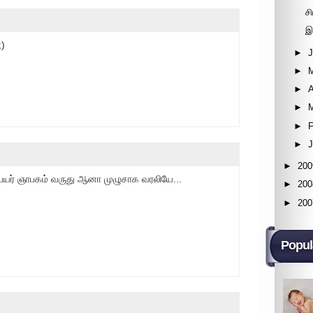
சி
இ
;)
►
►
►
A
►
►
F
►
►
200
ர் ஞாபகம் வருது ஆனா முழுசாக வரலியே...
►
200
►
200
Popul