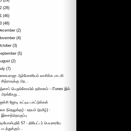
3
(29)
2
(28)
1
(46)
0
(48)
December
(2)
November
(4)
October
(3)
September
(5)
August
(2)
uly
(7)
ளையராஜா ஆர்மோனியம் வாசிக்க பாடகி
சித்ராவுக்கு பிற...
ஞ்சைப் பெருங்கோயில் தரிசனம் - iTunes இல்
அரங்கேறு...
ென்சி ஜோடி கட்டிய பாட்டுக்கள்
ிவா (தெலுங்கு) - உதயம் (தமிழ்) :
இசைத்தொகுப்பு
ேடியோஸ்புதிர் 57 - தியேட்டர் பெயரையே
படத்துக்கும்...