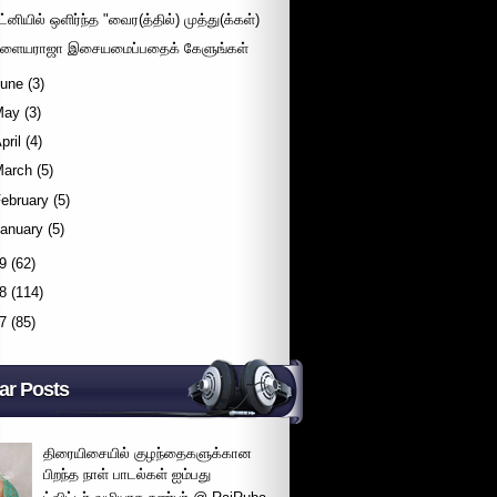
ட்னியில் ஒளிர்ந்த "வைர(த்தில்) முத்து(க்கள்)
ளையராஜா இசையமைப்பதைக் கேளுங்கள்
June
(3)
May
(3)
pril
(4)
March
(5)
ebruary
(5)
January
(5)
9
(62)
8
(114)
7
(85)
ar Posts
திரையிசையில் குழந்தைகளுக்கான
பிறந்த நாள் பாடல்கள் ஐம்பது