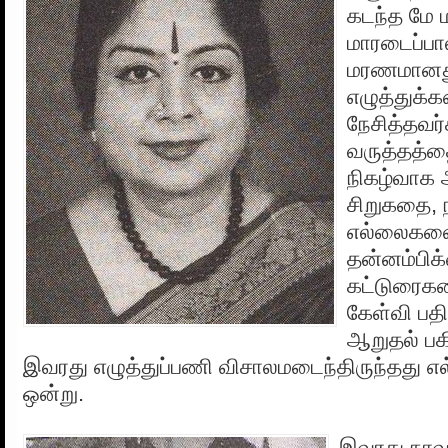
கடந்த மே 
மாரடைப்பா
மரணமானத
எழுத்துக்
நேசித்தவர்
வருத்தத்த
நிகழ்வாக 
சிறுகதை, 
எல்லைகளை
தன்னம்பிக
கட்டுரைகள
கேள்வி பதி
ஆறுதல் பக
இவரது எழுத்துப்பணி விசாலமடைந்திருந்தது எ
ஒன்று.
இவரது நாவல