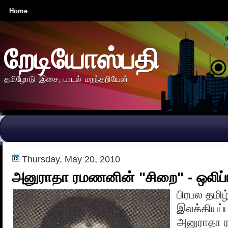
Home
றேடியோஸ்பதி
தமிழோடு இசை, பாடல் மறந்தறியேன்
Thursday, May 20, 2010
அனுராதா ரமணனின் "சிறை" - ஒலிப்ப
பிரபல தமிழ
இலக்கியப்
அனுராதா 