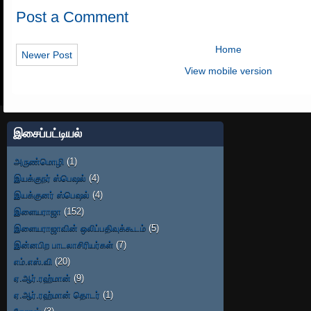
Post a Comment
Home
Newer Post
View mobile version
இசைப்பட்டியல்
அருண்மொழி
(1)
இயக்குநர் ஸ்பெஷல்
(4)
இயக்குனர் ஸ்பெஷல்
(4)
இளையராஜா
(152)
இளையராஜாவின் ஒலிப்பதிவுக்கூடம்
(5)
இன்னபிற பாடலாசிரியர்கள்
(7)
எம்.எஸ்.வி
(20)
ஏ.ஆர்.ரஹ்மான்
(9)
ஏ.ஆர்.ரஹ்மான் தொடர்
(1)