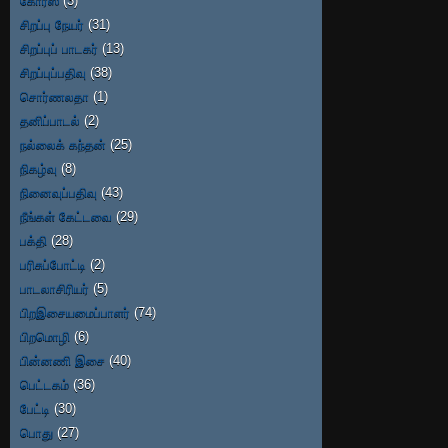
கோரஸ்
(3)
சிறப்பு நேயர்
(31)
சிறப்புப் பாடகர்
(13)
சிறப்புப்பதிவு
(38)
சொர்ணலதா
(1)
தனிப்பாடல்
(2)
நல்லைக் கந்தன்
(25)
நிகழ்வு
(8)
நினைவுப்பதிவு
(43)
நீங்கள் கேட்டவை
(29)
பக்தி
(28)
பரிசுப்போட்டி
(2)
பாடலாசிரியர்
(5)
பிறஇசையமைப்பாளர்
(74)
பிறமொழி
(6)
பின்னணி இசை
(40)
பெட்டகம்
(36)
பேட்டி
(30)
பொது
(27)