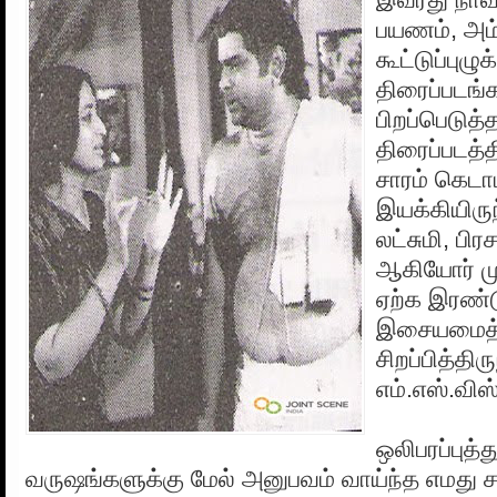
பயணம், அம்
கூட்டுப்பு
திரைப்படங்
பிறப்பெடுத
திரைப்படத
சாரம் கெடா
இயக்கியிருந்
லட்சுமி, பி
ஆகியோர் மு
ஏற்க இரண்ட
இசையமைத்
சிறப்பித்திரு
எம்.எஸ்.வி
ஒலிபரப்புத்
வருஷங்களுக்கு மேல் அனுபவம் வாய்ந்த எமது சக