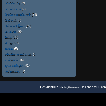
பரிசுப்போட்டி
(2)
பாடலாசிரியர்
(5)
பிறஇசையமைப்பாளர்
(74)
பிறமொழி
(6)
பின்னணி இசை
(40)
பெட்டகம்
(36)
பேட்டி
(30)
பொது
(27)
போட்டி
(5)
மலேசியா வாசுதேவன்
(3)
விமர்சனம்
(18)
றேடியோஸ்புதிர்
(62)
ஸ்வர்ணலதா
(1)
Copyright ©
2026
றேடியோஸ்பதி
. Designed for
Listen