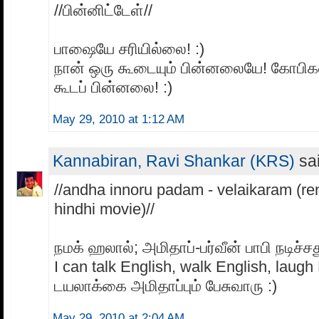
//பின்னிட்டேள்//
பாஷையே சரியில்லை! :)
நான் ஒரு கூடையும் பின்னலையே! கோபிக
கூடப் பின்னலை! :)
May 29, 2010 at 1:12 AM
Kannabiran, Ravi Shankar (KRS)
sai
//andha innoru padam - velaikaram (r
hindhi movie)//
நமக் ஹலால்; அமிதாப்-பர்வீன் பாபி நடிச்சத
I can talk English, walk English, laugh
டயலாக்கை அமிதாப்பும் பேசுவாரு :)
May 29, 2010 at 2:04 AM