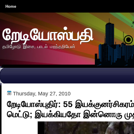
Home
றேடியோஸ்பதி
தமிழோடு இசை, பாடல் மறந்தறியேன்
Thursday, May 27, 2010
றேடியோஸ்புதிர்: 55 இயக்குனர்சிகரம
மெட்டு; இயக்கியதோ இன்னொரு முத