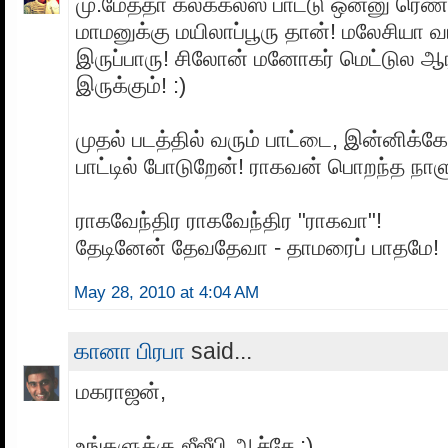
மு.மேத்தா கலக்கல்ஸ் பாட்டு ஒன்னு ரெண்
மாமனுக்கு மயிலாப்பூரு தான்! மலேசியா வ
இருப்பாரு! சிலோன் மனோகர் மெட்டுல ஆர
இருக்கும்! :)
முதல் படத்தில் வரும் பாட்டை, இன்னிக
பாட்டில் போடுறேன்! ராகவன் பொறந்த நாளு
ராகவேந்திர ராகவேந்திர "ராகவா"!
தேடினேன் தேவதேவா - தாமரைப் பாதமே!
May 28, 2010 at 4:04 AM
கானா பிரபா
said...
மகராஜன்,
உங்களுக்கு ஜீஜீபி ஆச்சே ;)