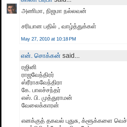
அணிமா, நிஜமா நல்லவன்
சரியான பதில் , வாழ்த்துக்கள்
May 27, 2010 at 10:18 PM
என். சொக்கன்
said...
ரஜினி
ராஜவேந்திரர்
ஸ்ரீராகவேந்திரா
கே. பாலச்சந்தர்
எஸ். பி. முத்துராமன்
வேலைக்காரன்
எனக்குத் தகவல் புதுசு, க்ளூக்களை வெச்ச