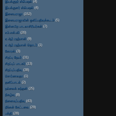
இயக்குநர் ஸ்பெஷல்
(4)
இயக்குனர் ஸ்பெஷல்
(4)
இளையராஜா
(152)
இளையராஜாவின் ஒலிப்பதிவுக்கூடம்
(5)
இன்னபிற பாடலாசிரியர்கள்
(7)
எம்.எஸ்.வி
(20)
ஏ.ஆர்.ரஹ்மான்
(9)
ஏ.ஆர்.ரஹ்மான் தொடர்
(1)
கோரஸ்
(3)
சிறப்பு நேயர்
(31)
சிறப்புப் பாடகர்
(13)
சிறப்புப்பதிவு
(38)
சொர்ணலதா
(1)
தனிப்பாடல்
(2)
நல்லைக் கந்தன்
(25)
நிகழ்வு
(8)
நினைவுப்பதிவு
(43)
நீங்கள் கேட்டவை
(29)
பக்தி
(28)