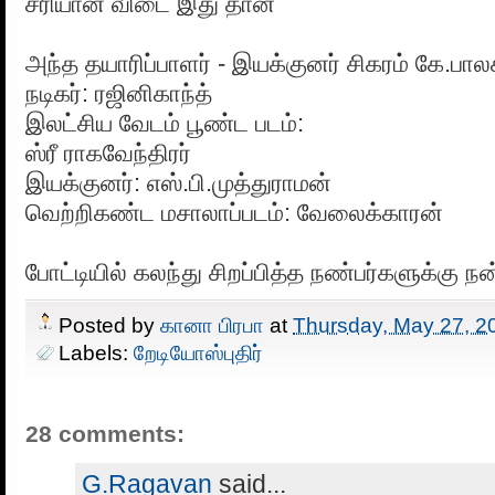
சரியான விடை இது தான்
அந்த தயாரிப்பாளர் - இயக்குனர் சிகரம் கே.பாலச
நடிகர்: ரஜினிகாந்த்
இலட்சிய வேடம் பூண்ட படம்:
ஸ்ரீ ராகவேந்திரர்
இயக்குனர்: எஸ்.பி.முத்துராமன்
வெற்றிகண்ட மசாலாப்படம்: வேலைக்காரன்
போட்டியில் கலந்து சிறப்பித்த நண்பர்களுக்கு நன
Posted by
கானா பிரபா
at
Thursday, May 27, 2
Labels:
றேடியோஸ்புதிர்
28 comments:
G.Ragavan
said...