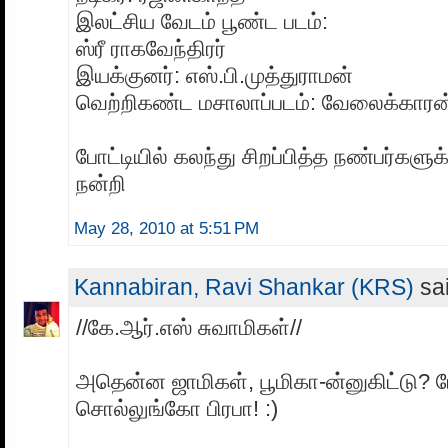
இலட்சிய வேடம் பூண்ட படம்:
ஸ்ரீ ராகவேந்திரர்
இயக்குனர்: எஸ்.பி.முத்துராமன்
வெற்றிகண்ட மசாலாப்படம்: வேலைக்காரன
போட்டியில் கலந்து சிறப்பித்த நண்பர்களுக
நன்றி
May 28, 2010 at 5:51 PM
Kannabiran, Ravi Shankar (KRS)
sai
//கே.ஆர்.எஸ் சுவாமிகள்//
அதென்ன ஜாமிகள், பூமிகா-ன்னுகிட்டு? ப
சொல்லுங்கோ பிரபா! :)