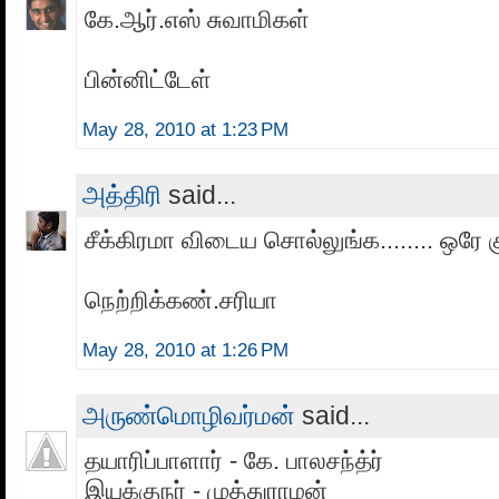
கே.ஆர்.எஸ் சுவாமிகள்
பின்னிட்டேள்
May 28, 2010 at 1:23 PM
அத்திரி
said...
சீக்கிரமா விடைய சொல்லுங்க........ ஒரே 
நெற்றிக்கண்.சரியா
May 28, 2010 at 1:26 PM
அருண்மொழிவர்மன்
said...
தயாரிப்பாளார் - கே. பாலசந்த்ர்
இயக்குநர் - முத்துராமன்