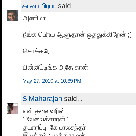
கானா பிரபா
said...
அணிமா
நீங்க பெரிய ஆளுதான் ஒத்துக்கிறேன் ;)
சொக்கரே
பின்னீட்டிங்க அதே தான்
May 27, 2010 at 10:35 PM
S Maharajan
said...
என் தலைவரின்
"வேலைக்காரன்"
தயாரிப்பு ;கே பாலசந்தர்
இயக்கம் : முத்துராமன்