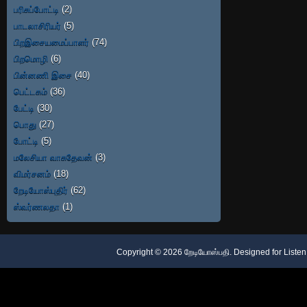
பரிசுப்போட்டி
(2)
பாடலாசிரியர்
(5)
பிறஇசையமைப்பாளர்
(74)
பிறமொழி
(6)
பின்னணி இசை
(40)
பெட்டகம்
(36)
பேட்டி
(30)
பொது
(27)
போட்டி
(5)
மலேசியா வாசுதேவன்
(3)
விமர்சனம்
(18)
றேடியோஸ்புதிர்
(62)
ஸ்வர்ணலதா
(1)
Copyright ©
2026
றேடியோஸ்பதி
. Designed for
Listen