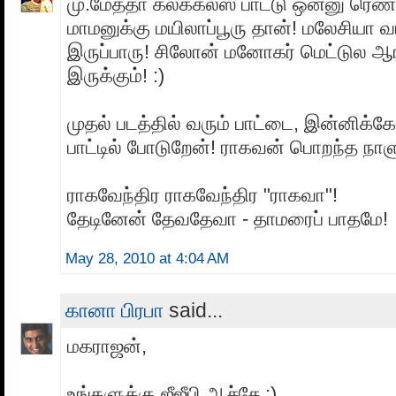
மு.மேத்தா கலக்கல்ஸ் பாட்டு ஒன்னு ரெண்
மாமனுக்கு மயிலாப்பூரு தான்! மலேசியா வ
இருப்பாரு! சிலோன் மனோகர் மெட்டுல ஆர
இருக்கும்! :)
முதல் படத்தில் வரும் பாட்டை, இன்னிக
பாட்டில் போடுறேன்! ராகவன் பொறந்த நாளு
ராகவேந்திர ராகவேந்திர "ராகவா"!
தேடினேன் தேவதேவா - தாமரைப் பாதமே!
May 28, 2010 at 4:04 AM
கானா பிரபா
said...
மகராஜன்,
உங்களுக்கு ஜீஜீபி ஆச்சே ;)