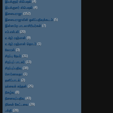
இயக்குநர் ஸ்பெஷல்
(4)
இயக்குனர் ஸ்பெஷல்
(4)
இளையராஜா
(152)
இளையராஜாவின் ஒலிப்பதிவுக்கூடம்
(5)
இன்னபிற பாடலாசிரியர்கள்
(7)
எம்.எஸ்.வி
(20)
ஏ.ஆர்.ரஹ்மான்
(9)
ஏ.ஆர்.ரஹ்மான் தொடர்
(1)
கோரஸ்
(3)
சிறப்பு நேயர்
(31)
சிறப்புப் பாடகர்
(13)
சிறப்புப்பதிவு
(38)
சொர்ணலதா
(1)
தனிப்பாடல்
(2)
நல்லைக் கந்தன்
(25)
நிகழ்வு
(8)
நினைவுப்பதிவு
(43)
நீங்கள் கேட்டவை
(29)
பக்தி
(28)