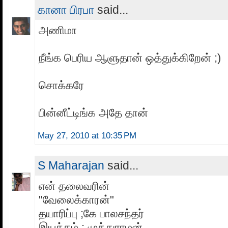
கானா பிரபா
said...
அணிமா
நீங்க பெரிய ஆளுதான் ஒத்துக்கிறேன் ;)
சொக்கரே
பின்னீட்டிங்க அதே தான்
May 27, 2010 at 10:35 PM
S Maharajan
said...
என் தலைவரின்
"வேலைக்காரன்"
தயாரிப்பு ;கே பாலசந்தர்
இயக்கம் : முத்துராமன்