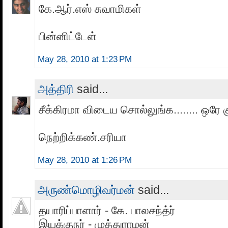
கே.ஆர்.எஸ் சுவாமிகள்
பின்னிட்டேள்
May 28, 2010 at 1:23 PM
அத்திரி
said...
சீக்கிரமா விடைய சொல்லுங்க........ ஒரே 
நெற்றிக்கண்.சரியா
May 28, 2010 at 1:26 PM
அருண்மொழிவர்மன்
said...
தயாரிப்பாளார் - கே. பாலசந்த்ர்
இயக்குநர் - முத்துராமன்