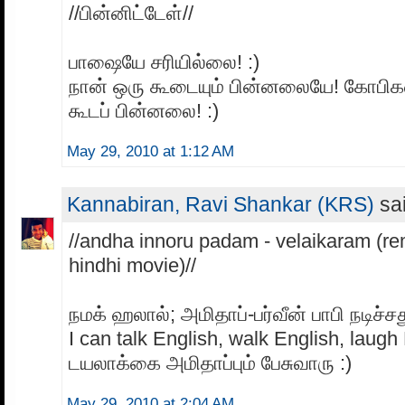
//பின்னிட்டேள்//
பாஷையே சரியில்லை! :)
நான் ஒரு கூடையும் பின்னலையே! கோபிக
கூடப் பின்னலை! :)
May 29, 2010 at 1:12 AM
Kannabiran, Ravi Shankar (KRS)
sai
//andha innoru padam - velaikaram (r
hindhi movie)//
நமக் ஹலால்; அமிதாப்-பர்வீன் பாபி நடிச்சத
I can talk English, walk English, laugh
டயலாக்கை அமிதாப்பும் பேசுவாரு :)
May 29, 2010 at 2:04 AM