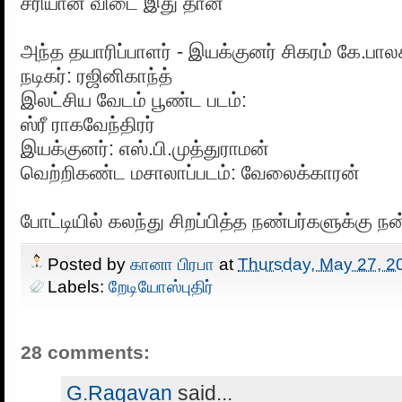
சரியான விடை இது தான்
அந்த தயாரிப்பாளர் - இயக்குனர் சிகரம் கே.பாலச
நடிகர்: ரஜினிகாந்த்
இலட்சிய வேடம் பூண்ட படம்:
ஸ்ரீ ராகவேந்திரர்
இயக்குனர்: எஸ்.பி.முத்துராமன்
வெற்றிகண்ட மசாலாப்படம்: வேலைக்காரன்
போட்டியில் கலந்து சிறப்பித்த நண்பர்களுக்கு நன
Posted by
கானா பிரபா
at
Thursday, May 27, 2
Labels:
றேடியோஸ்புதிர்
28 comments:
G.Ragavan
said...