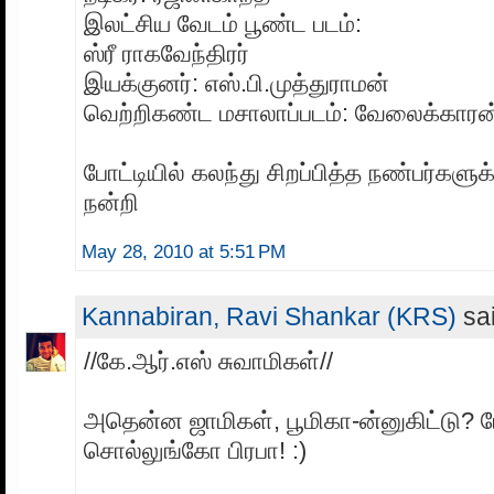
இலட்சிய வேடம் பூண்ட படம்:
ஸ்ரீ ராகவேந்திரர்
இயக்குனர்: எஸ்.பி.முத்துராமன்
வெற்றிகண்ட மசாலாப்படம்: வேலைக்காரன
போட்டியில் கலந்து சிறப்பித்த நண்பர்களுக
நன்றி
May 28, 2010 at 5:51 PM
Kannabiran, Ravi Shankar (KRS)
sai
//கே.ஆர்.எஸ் சுவாமிகள்//
அதென்ன ஜாமிகள், பூமிகா-ன்னுகிட்டு? ப
சொல்லுங்கோ பிரபா! :)