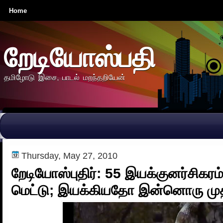
Home
றேடியோஸ்பதி
தமிழோடு இசை, பாடல் மறந்தறியேன்
Thursday, May 27, 2010
றேடியோஸ்புதிர்: 55 இயக்குனர்சிகரம
மெட்டு; இயக்கியதோ இன்னொரு முத