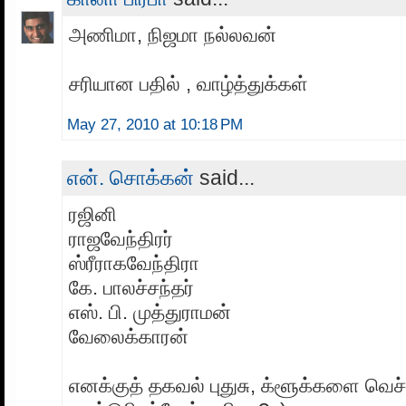
அணிமா, நிஜமா நல்லவன்
சரியான பதில் , வாழ்த்துக்கள்
May 27, 2010 at 10:18 PM
என். சொக்கன்
said...
ரஜினி
ராஜவேந்திரர்
ஸ்ரீராகவேந்திரா
கே. பாலச்சந்தர்
எஸ். பி. முத்துராமன்
வேலைக்காரன்
எனக்குத் தகவல் புதுசு, க்ளூக்களை வெச்ச