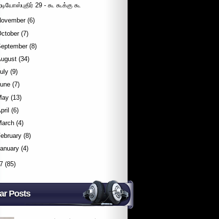
ேடியோஸ்புதிர் 29 - கூ கூக்கு கூ
November
(6)
October
(7)
September
(8)
August
(34)
uly
(9)
June
(7)
May
(13)
pril
(6)
March
(4)
ebruary
(8)
January
(4)
7
(85)
ar Posts