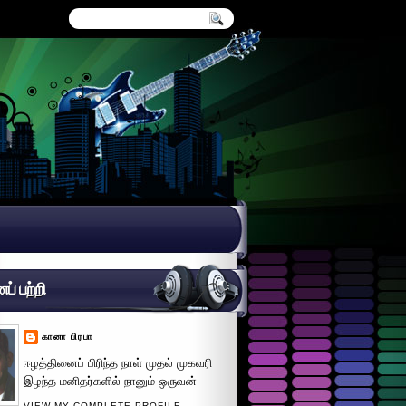
் பற்றி
கானா பிரபா
ஈழத்தினைப் பிரிந்த நாள் முதல் முகவரி
இழந்த மனிதர்களில் நானும் ஒருவன்
VIEW MY COMPLETE PROFILE