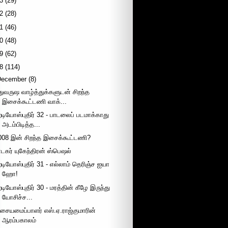
3
(29)
2
(28)
1
(46)
0
(48)
9
(62)
8
(114)
December
(8)
ுதுவருஷ வாழ்த்துக்களுடன் சிறந்த
இசைக்கூட்டணி வாக்...
ேடியோஸ்புதிர் 32 - பாடலைப் படமாக்காது
அடம்பிடித்த...
008 இன் சிறந்த இசைக்கூட்டணி?
ாடகர் யுகேந்திரன் ஸ்பெஷல்
ேடியோஸ்புதிர் 31 - எல்லாம் தெரிஞ்ச ஐயா
ஹோ!
ேடியோஸ்புதிர் 30 - மரத்தின் கீழே இருந்து
யோசிச்ச...
சையமைப்பாளர் எஸ்.ஏ.ராஜ்குமாரின்
ஆரம்பகாலம்