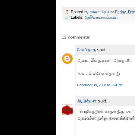
Posted by
கானா பிரபா
at
Friday, De
Labels:
பிறஇசையமைப்பாளர்
12 comments:
கோபிநாத்
said...
ஆகா...இவரு தானா அவரு..!!!!
கலக்கல் ஸ்பெசல் தல ;))
December 19, 2008 at 8:54 PM
ஆயில்யன்
said...
ம்ம் யுகேந்திரன் காதல் திருமண
ஆரம்பிச்சாருன்னு நினைக்கிறேன் க