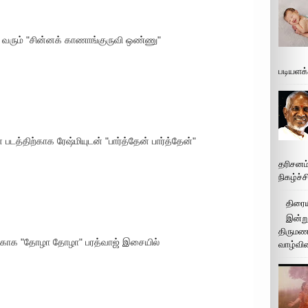
 வரும் "சின்னக் காணாங்குருவி ஒண்ணு"
படியளக
படத்திற்காக ரேஷ்மியுடன் "பார்த்தேன் பார்த்தேன்"
தரிசனம
நிகழ்ச்
திரைய
இன்று
திருமண 
ைக்காக "தோழா தோழா" பரத்வாஜ் இசையில்
வாழ்வின