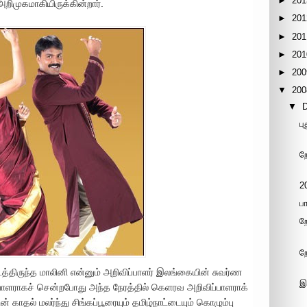
►
201
றிமுகமாகியிருக்கின்றார்.
►
201
►
201
►
201
►
200
▼
200
▼
ப
ற
2
ப
ற
ற
டைத்திருந்த மாலினி என்னும் அறிவிப்பாளர் இலங்கையின் சுவர்ண
இ
்பாளராகச் சென்றபோது அந்த நேரத்தில் கெளரவ அறிவிப்பாளராக்
ன் காதல் மலர்ந்து சிங்கப்பூரையும் தமிழ்நாட்டையும் கொழும்பு