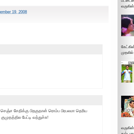
பட்டைய
வருகின்
cember 19, 2008
கேட்கின
முதலில்
ம் செஞ்ச சேதிக்கு பிறகுதான் ரொம்ப பிரபலமா தெரிய
ுமுதத்தில பேட்டி வந்துச்சு!
வருகின
கஷ்டமா