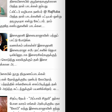
திரையிசையில் குழந்தைகளுக்கான
பிறந்த நாள் பாடல்கள் ஐம்பது
ட்விட்டர் வழியாக நண்பர் @ RajRuba
பிறந்த நாள் பாடல்களின் பட்டியல் ஒன்று
தரமுடியுமா என்று கேட்டார். நாம்
்குறதே எண்பதுகளின் பாடல்கள...
இசைஞானி இளையராஜாவின் பத்துப்
பாட்டு போடுங்க
வணக்கம் மக்கள்ஸ்! இசைஞானி
இளையராஜா சமீப நாட்களில் ஜெயா
டிவியினூடாக இசைரசிகர்களுக்குத்
் கொடுத்து வரவிருக்கும் தன் இசை
சிக்கான அ...
ிசையில் நூறு திருமணப்பாடல்கள்
 என் நேசத்துக்குரிய நண்பர் கோபிநாத்
பந்தத்தில் சங்கரியைக் கைப்பிடித்துத் தன்
் அடுத்த கட்டத்துக்குள் பயணிக்கிறார். வ...
சிறப்பு நேயர் - "அப்பாவி சிறுமி" துர்கா
போன வாரம் எங்கள் அன்புக்குரிய தல
"கோபி" வந்து இளையராஜாவின் ஐந்து