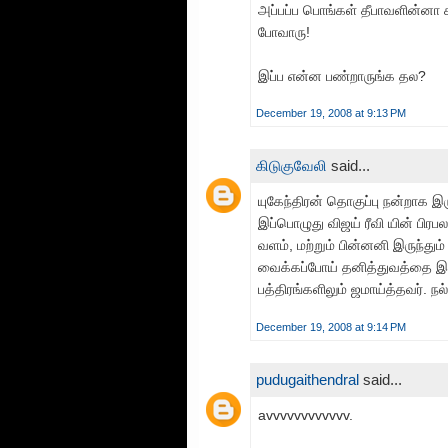
அப்பப்ப பொங்கள் தீபாவளின்னா கங
போவாரு!
இப்ப என்ன பண்றாருங்க தல?
December 19, 2008 at 9:13 PM
கிடுகுவேலி
said...
யுகேந்திரன் தொகுப்பு நன்றாக இர
இப்பொழுது விஜய் ரீவி யின் பிரபல
வளம், மற்றும் பின்னனி இருந்து
வைக்கப்போய் தனித்துவத்தை இழக்
பத்திரங்களிலும் ஜமாய்த்தவர். நல்
December 19, 2008 at 9:14 PM
pudugaithendral
said...
avvvvvvvvvvvv.