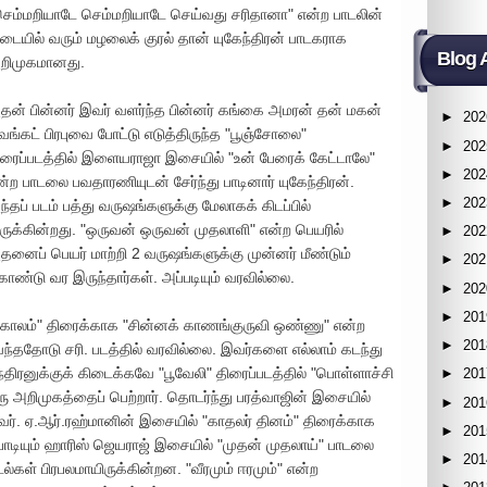
செம்மறியாடே செம்மறியாடே செய்வது சரிதானா" என்ற பாடலின்
டையில் வரும் மழலைக் குரல் தான் யுகேந்திரன் பாடகராக
Blog 
றிமுகமானது.
தன் பின்னர் இவர் வளர்ந்த பின்னர் கங்கை அமரன் தன் மகன்
►
202
ெங்கட் பிரபுவை போட்டு எடுத்திருந்த "பூஞ்சோலை"
►
202
ிரைப்படத்தில் இளையராஜா இசையில் "உன் பேரைக் கேட்டாலே"
►
202
ன்ற பாடலை பவதாரணியுடன் சேர்ந்து பாடினார் யுகேந்திரன்.
►
202
ந்தப் படம் பத்து வருஷங்களுக்கு மேலாகக் கிடப்பில்
ருக்கின்றது. "ஒருவன் ஒருவன் முதலாளி" என்ற பெயரில்
►
202
தனைப் பெயர் மாற்றி 2 வருஷங்களுக்கு முன்னர் மீண்டும்
►
202
ொண்டு வர இருந்தார்கள். அப்படியும் வரவில்லை.
►
202
►
201
காலம்" திரைக்காக "சின்னக் காணங்குருவி ஒண்ணு" என்ற
►
201
 வந்ததோடு சரி. படத்தில் வரவில்லை. இவர்களை எல்லாம் கடந்து
திரனுக்குக் கிடைக்கவே "பூவேலி" திரைப்படத்தில் "பொள்ளாச்சி
►
201
 அறிமுகத்தைப் பெற்றார். தொடர்ந்து பரத்வாஜின் இசையில்
►
201
இவர். ஏ.ஆர்.ரஹ்மானின் இசையில் "காதலர் தினம்" திரைக்காக
►
201
டியும் ஹாரிஸ் ஜெயராஜ் இசையில் "முதன் முதலாய்" பாடலை
►
201
ல்கள் பிரபலமாயிருக்கின்றன. "வீரமும் ஈரமும்" என்ற