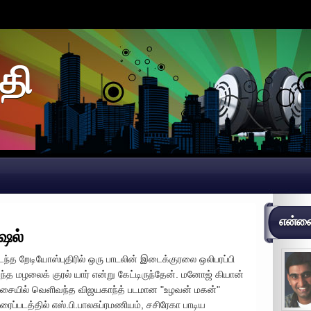
தி
என்னைப
ெஷல்
டந்த றேடியோஸ்புதிரில் ஒரு பாடலின் இடைக்குரலை ஒலிபரப்பி
ந்த மழலைக் குரல் யார் என்று கேட்டிருந்தேன். மனோஜ் கியான்
சையில் வெளிவந்த விஜயகாந்த் படமான "உழவன் மகன்"
ிரைப்படத்தில் எஸ்.பி.பாலசுப்ரமணியம், சசிரேகா பாடிய