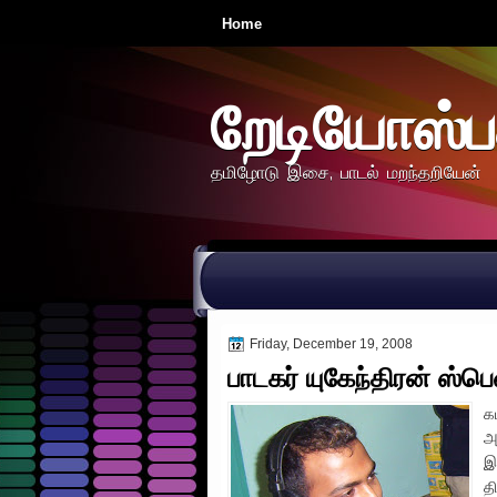
Home
றேடியோஸ்ப
தமிழோடு இசை, பாடல் மறந்தறியேன்
Friday, December 19, 2008
பாடகர் யுகேந்திரன் ஸ்ப
க
அ
இ
த