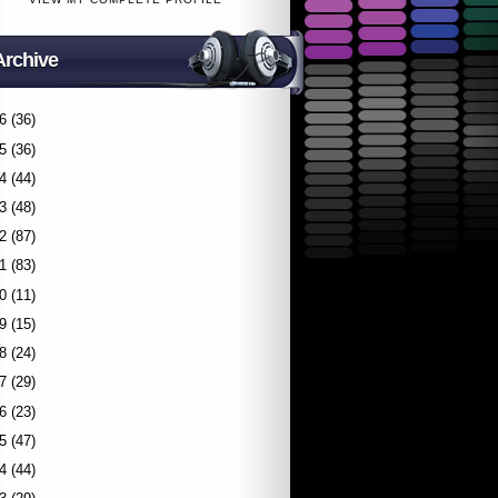
Archive
6
(36)
5
(36)
4
(44)
3
(48)
2
(87)
1
(83)
0
(11)
9
(15)
8
(24)
7
(29)
6
(23)
5
(47)
4
(44)