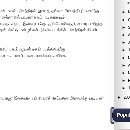
ற
் மகன் யுகேந்திரன். இவரது தங்கை பிரசாந்தியும் வளர்ந்து
►
 பின்னாளில் பாடகராகவும், நடிகராகவும்
►
ருக்கிறார். இன்றைய தொகுப்பிலே யுகேந்திரன் பாடிய சிறந்த
►
். கேட்டு மகிழுங்கள். (மேலே படத்தில் யுகேந்திரன் சிட்னி
►
►
J
ஆடே" பாடல் உழவன் மகன் படத்திலிருந்து
►
்கள் எஸ்.பி.பாலசுப்ரமணியம், சசிரேகா
►
►
A
►
►
F
►
►
200
ாஜா இசையில் 'உன் பேரைக் கேட்டாலே" இணைந்து பாடியவர்
Popul