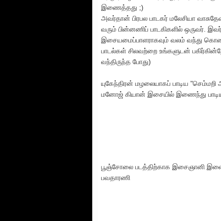
இணைத்தது ;)
அவர்தான் பிரபல பாடகர் மலேசியா வாசுதேவன
வரும் பின்னணிப் பாடகிகளில் ஒருவர். இவர்
இசையமைப்பாளராகவும் வலம் வந்து கொண்டி
பாடல்கள் சிலவற்றை உங்களுடன் பகிர்கின்றேன
வந்திருந்த போது)
யுகேந்திரன் மழலையாகப் பாடிய "செம்மறி 
மனோஜ் கியான் இசையில் இணைந்து பாடியவர
பூஞ்சோலை படத்திற்காக இசைஞானி இளையர
பவதாரணி