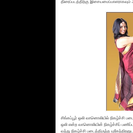
திரைப்படத்திற்கு இசையமைப்பாளராகவும் அ
சிங்கப்பூர் ஒலி வானொலியில் நிகழ்ச்சி ப
ஒலி என்ற வானொலியின் நிகழ்ச்சிப் பணிப
வந்து நிகழ்ச்சி படைத்திருந்த யுகேந்திரனுட