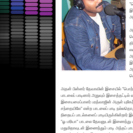
"
இ
அ
அ
வ
த
எ
அ
இ
அ
க
அதன் பின்னர் தேவாவின் இசையில் "பொற்
பாடலைப் பாடினார்.அதுவும் இசைத்தட்டில்
இசையமைப்பாளர் பரத்வாஜின் அருள் யுகேந்
சந்தையிலே" என்ற பாடலைப் பாடி நல்லதொரு
நிறையப் பாடல்களைப் பாடியிருக்கின்றார் 
"ஓ மரியா" பாடலை தேவனுடன் இணைந்து பா
மதுமிதாவுடன் இணைந்தும் பாடி அந்தப் பாட