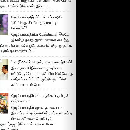
ைக் கிளப்பும் ராஜாவின் பின்னணி இசையோடு
றது. கேள்வி இதுதான். இப்படம...
றேடியோஸ்புதிர் 28 - பெண் பாடும்
"வீட்டுக்கு விட்டுக்கு வாசப்படி
வேணும்"?
றேடியோஸ்புதிரின் கேள்வியாக இங்கே
இரண்டு ஒலித் துண்டங்களை வைத்து
்றேன். இரண்டுமே ஒரே படத்தில் இருந்து தான்.
 வரும் ஒலித்துண்டம்...
"பா (Paa)" ர்த்தேன், பரவசமடைந்தேன்!
இசைஞானி இளையராஜாவுக்காக
மட்டுமே தியேட்டர் படியேறிய இன்னொரு
ஹிந்திப் படம் "பா". முந்தியது " "சீனி
கம்" . பா படம் நேற...
றேடியோஸ்புதிர் 36 - ஆஸ்கார் தமிழன்
ரஹ்மேனியா
றேடியோஸ்புதிர் முதல் தடவையாக
இசைப்புயல் ரஹ்மானின் முத்தான ஐந்து
பின்னணி இசையோடு புதிர்
்றது. (ராஜா இல்லாமல் பதிவை போட
னதால் முகப...