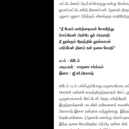
பாட்டெல்லாம் பிடிச்சுப்போகுது என்று கேக
லூசுப்பாட்டெண்டு நினைப்பன் ஆனால் திரும்ப
புதுசா புதுசா அர்த்தம் விளங்குற மாதிரியிருக
“நீ பேசும் வார்த்தைகள் சேகரித்து
செய்வேன் அன்பே ஓர் அகராதி
நீ தூங்கும் நேரத்தில் தூங்காமல்
பார்ப்பேன் தினம் உன் தலை கோதி”
படம் : கிரீடம்
பாடியவர் : சாதனா சர்க்கம்
இசை : ஜீ.வி.பிரகாஷ்
கிரீடம் படம் பார்க்கும்போது வழமைபோல ப
record பண்ணி வைத்திருந்ததைக் கேட்டதும
முழுமையாகக் கேட்டேன் பிறகு பார்த்தேன்.
இருந்தால்தான் பாடலின் வரிகளைக் கவனிக
பிராகாஷ் இசை நன்றாக வந்துள்ளது. இந்தப
தெரியவில்லை. (ஆனால் எனக்கு ரொம்பநாளா
இந்த தலை கோதிறதில அப்பிடி என்ன கிக