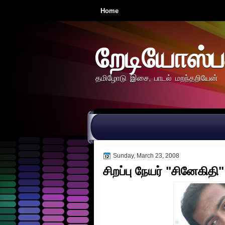
Home
றேடியோஸ்ப
தமிழோடு இசை, பாடல் மறந்தறியேன்
Sunday, March 23, 2008
சிறப்பு நேயர் "சினேகிதி"