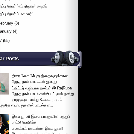
றப்பு நேயர் "எம்.ரிஷான் ஷெரிப்
றப்பு நேயர் "பாசமலர்"
ebruary
(8)
January
(4)
7
(85)
ar Posts
திரையிசையில் குழந்தைகளுக்கான
பிறந்த நாள் பாடல்கள் ஐம்பது
ட்விட்டர் வழியாக நண்பர் @ RajRuba
பிறந்த நாள் பாடல்களின் பட்டியல் ஒன்று
தரமுடியுமா என்று கேட்டார். நாம்
்குறதே எண்பதுகளின் பாடல்கள...
இசைஞானி இளையராஜாவின் பத்துப்
பாட்டு போடுங்க
வணக்கம் மக்கள்ஸ்! இசைஞானி