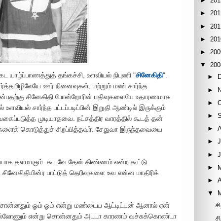
►
201
►
201
►
201
►
201
►
200
▼
200
ங்கட யாழ்ப்பாணத்துத் தங்கச்சி, உளவியல் நிபுணி "
சினேகிதி
".
►
த்தமிழிலேயே ஊர் நினைவுகள், மற்றும் மண் சார்ந்த
►
 என்பதற்கு சினேகிதி போன்றோரின் பதிவுகளையே உதாரணமாக
►
ளவியல் சார்ந்த பட்டப்படிப்பின் இறுதி ஆண்டில் இருக்கும்
►
ப்படுத்த முடியாதவை. நட்சத்திர வாரத்தில் கூடத் தன்
►
்களைக் கொடுத்துச் சிறப்பித்தவர். சேதுவா இருந்தவையை
►
J
►
ியோக தளமாகும். கூடவே தேன் கிண்ணம் என்ற கூட்டு
►
 சினேகிதியின்ர பாட்டுத் தெரிவுகளை உவ என்ன மாதிரிக்
►
A
▼
்சொன்னதும் ஓம் ஓம் என்று மண்டைய ஆட்டிட்டன் ஆனால் ஏன்
சி
சொல்லோணும் என்று சொன்னதும் அடடா காரணம் வச்சுக்கொண்டா
சி