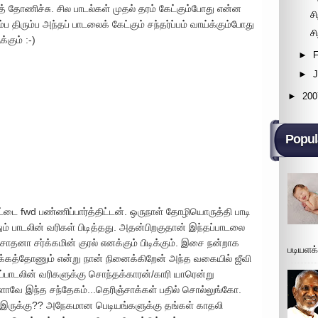
்கத் தோணிச்சு. சில பாடல்கள் முதல் தரம் கேட்கும்போது என்ன
சி
 திரும்ப அந்தப் பாடலைக் கேட்கும் சந்தர்ப்பம் வாய்க்கும்போது
சி
்கும் :-)
►
F
►
►
200
Popul
ாட்டை fwd பண்ணிப்பார்த்திட்டன். ஒருநாள் தோழியொருத்தி பாடி
் பாடலின் வரிகள் பிடித்தது. அதன்பிறகுதான் இந்தப்பாடலை
 சாதனா சர்க்கமின் குரல் எனக்கும் பிடிக்கும். இசை நன்றாக
படியளக
்கத்தோணும் என்று நான் நினைக்கிறேன் அந்த வகையில் ஜீவி
்பாடலின் வரிகளுக்கு சொந்தக்காரன்/காரி யாரென்று
வே இந்த சந்தேகம்...தெரிஞ்சாக்கள் பதில் சொல்லுங்கோ.
் இருக்கு?? அநேகமான பெடியங்களுக்கு தங்கள் காதலி