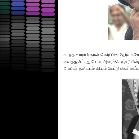
கடந்த வாரம் ரிஷான் ஷெரிப்பின் தேர்வுகளோ
வைத்துவிட்டது போல, அரைச்செஞ்சரி பின
அவரின் தனிமடல் விபரம் கேட்டு விண்ணப்ப