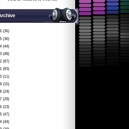
Archive
6
(36)
5
(36)
4
(44)
3
(48)
2
(87)
1
(83)
0
(11)
9
(15)
8
(24)
7
(29)
6
(23)
5
(47)
4
(44)