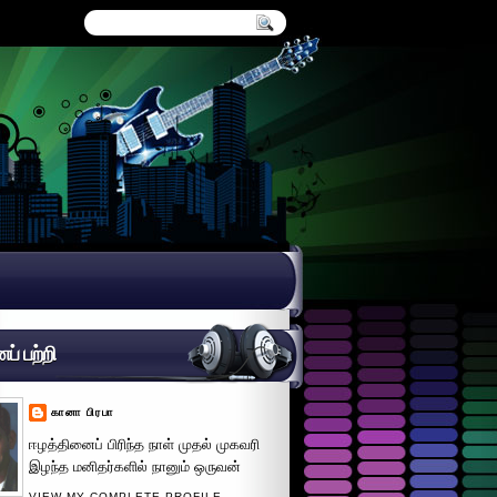
் பற்றி
கானா பிரபா
ஈழத்தினைப் பிரிந்த நாள் முதல் முகவரி
இழந்த மனிதர்களில் நானும் ஒருவன்
VIEW MY COMPLETE PROFILE