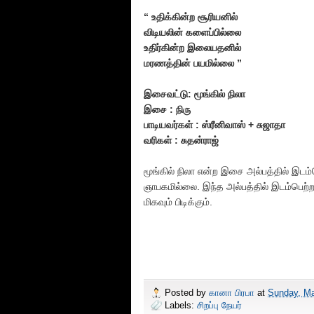
“ உதிக்கின்ற சூரியனில்
விடியலின் களைப்பில்லை
உதிர்கின்ற இலையதனில்
மரணத்தின் பயமில்லை ”
இசைவட்டு: மூங்கில் நிலா
இசை : நிரு
பாடியவர்கள் : ஸ்ரீனிவாஸ் + சுஜாதா
வரிகள் : சுதன்ராஜ்
மூங்கில் நிலா என்ற இசை அல்பத்தில் இடம்
ஞாபகமில்லை. இந்த அல்பத்தில் இடம்பெற்ற
மிகவும் பிடிக்கும்.
Posted by
கானா பிரபா
at
Sunday, Ma
Labels:
சிறப்பு நேயர்