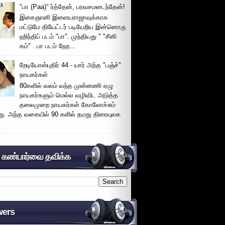
"பா (Paa)" ர்த்தேன், பரவசமடைந்தேன்!
இசைஞானி இளையராஜாவுக்காக
மட்டுமே தியேட்டர் படியேறிய இன்னொரு
ஹிந்திப் படம் "பா". முந்தியது " "சீனி
கம்" . பா படம் நேற...
றேடியோஸ்புதிர் 44 - யார் அந்த "பஞ்ச்"
நாயகர்கள்
80களில் வலம் வந்த முன்னணி ஏழு
நாயகர்களும் மெல்ல வழிவிட அடுத்த
தலைமுறை நாயகர்கள் கோலோச்சும்
இது. அந்த வகையில் 90 களில் தமது திரையுலக
் கண்பார்வை தவிக்க
wers