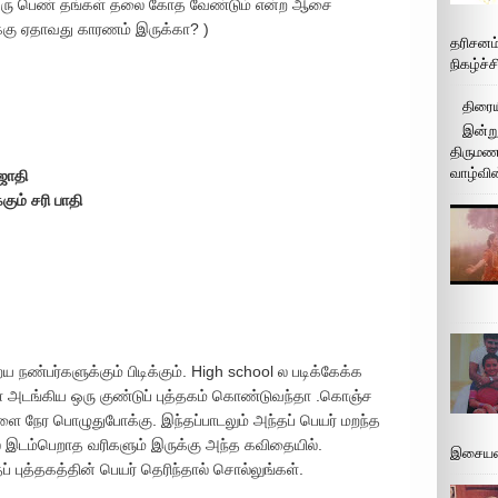
 ஒரு பெண் தங்கள் தலை கோத வேண்டும் என்ற ஆசை
்கு ஏதாவது காரணம் இருக்கா? )
தரிசனம
நிகழ்ச்
திரைய
இன்று
திருமண 
வாழ்வின
 ஜாதி
கும் சரி பாதி
ைய நண்பர்களுக்கும் பிடிக்கும். High school ல படிக்கேக்க
 அடங்கிய ஒரு குண்டுப் புத்தகம் கொண்டுவந்தா .கொஞ்ச
 நேர பொழுதுபோக்கு. இந்தப்பாடலும் அந்தப் பெயர் மறந்த
் இடம்பெறாத வரிகளும் இருக்கு அந்த கவிதையில்.
இசையமை
புத்தகத்தின் பெயர் தெரிந்தால் சொல்லுங்கள்.