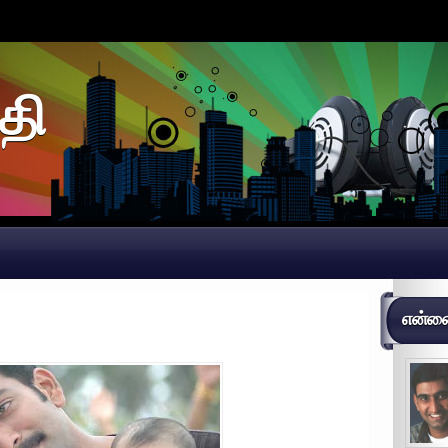
தி
என்னைப