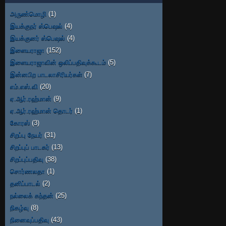
அருண்மொழி
(1)
இயக்குநர் ஸ்பெஷல்
(4)
இயக்குனர் ஸ்பெஷல்
(4)
இளையராஜா
(152)
இளையராஜாவின் ஒலிப்பதிவுக்கூடம்
(5)
இன்னபிற பாடலாசிரியர்கள்
(7)
எம்.எஸ்.வி
(20)
ஏ.ஆர்.ரஹ்மான்
(9)
ஏ.ஆர்.ரஹ்மான் தொடர்
(1)
கோரஸ்
(3)
சிறப்பு நேயர்
(31)
சிறப்புப் பாடகர்
(13)
சிறப்புப்பதிவு
(38)
சொர்ணலதா
(1)
தனிப்பாடல்
(2)
நல்லைக் கந்தன்
(25)
நிகழ்வு
(8)
நினைவுப்பதிவு
(43)