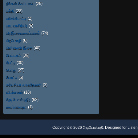
நீங்கள் கேட்டவை
(29)
பக்தி
(28)
பரிசுப்போட்டி
(2)
பாடலாசிரியர்
(5)
பிறஇசையமைப்பாளர்
(74)
பிறமொழி
(6)
பின்னணி இசை
(40)
பெட்டகம்
(36)
பேட்டி
(30)
பொது
(27)
போட்டி
(5)
மலேசியா வாசுதேவன்
(3)
விமர்சனம்
(18)
றேடியோஸ்புதிர்
(62)
ஸ்வர்ணலதா
(1)
Copyright ©
2026
றேடியோஸ்பதி
. Designed for
Listen