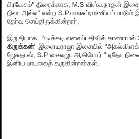
பிரவேசம்" திரைக்காக, M.S.விஸ்வநாதன் இசைய
நிலா அல்ல" என்ற S.P.பாலசுப்ரமணியம் பாடும
தேர்வு செய்திருக்கின்றார்.
இறுதியாக, அடிக்கடி வலைப்பதிவில் காணாமல் 
கிறுக்கன்
" இளையராஜா இசையில் "அகல்விளக்க
ஜேசுதாஸ், S.P சைலஜா ஆகியோர் " ஏதோ நினை
இனிய பாடலைத் தருகின்றார்கள்.