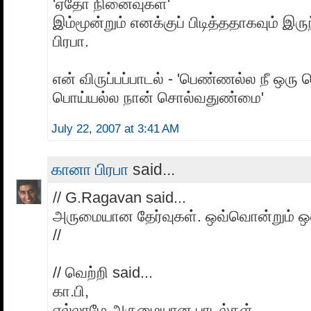
'ஏதோ நினைவுகள்'
இம்மூன்றும் எனக்குப் பிடித்ததாகவும் இருந
பிரபா.
என் விருப்பப்பாடல் - 'பெண்ணல்ல நீ ஒரு
பொய்யல்ல நான் சொல்வதுண்மை'
July 22, 2007 at 3:41 AM
கானா பிரபா
said...
// G.Ragavan said...
அருமையான தேர்வுகள். ஒவ்வொன்றும் 
//
// வெற்றி said...
கா.பி,
எல்லாமே அருமையான பாடல்கள்.