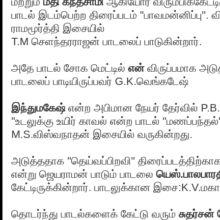
மற்றும்
மதி கந்தசாமி
ஆகியோர் விரும்பிக்கேட்டி
பாடல் இடம்பெற்ற திரைப்படம் "பாவமன்னிப்பு". 
ராமமூர்த்தி இசையில்
T.M செளந்தரராஜன் பாடலைப் பாடுகின்றார்.
அதே பாடல் சோக மெட்டில்
என்
விருப்பமாக அடுத
பாடலைப் பாடியிருப்பவர் G.K.வெங்கடேஷ்
இந்துமகேஷ்
என்ற அபிமான நேயர் தேர்வில் P.B.ஸ
"உடலுக்கு உயிர் காவல் என்ற பாடல் "மணப்பந்தல்
M.S.விஸ்வநாதன் இசையில் வருகின்றது.
அடுத்ததாக "தெய்வப்பிறவி" திரைப்படத்திற்கா
என்று ஜெயராமன் பாடும் பாடலை
யெஸ்.பாலபார
கேட்டிருக்கின்றார். பாடலுக்கான இசை:K.V.ம
தொடர்ந்து பாடல்களைக் கேட்டு வரும்
சுதர்சன்