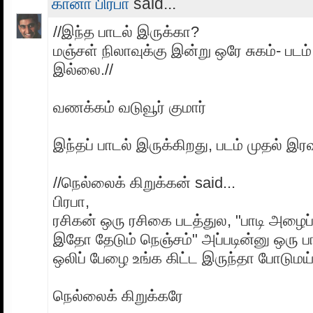
கானா பிரபா
said...
//இந்த பாடல் இருக்கா?
மஞ்சள் நிலாவுக்கு இன்று ஒரே சுகம்- படம
இல்லை.//
வணக்கம் வடுவூர் குமார்
இந்தப் பாடல் இருக்கிறது, படம் முதல் இரவ
//நெல்லைக் கிறுக்கன் said...
பிரபா,
ரசிகன் ஒரு ரசிகை படத்துல, "பாடி அழை
இதோ தேடும் நெஞ்சம்" அப்படின்னு ஒரு பா
ஒலிப் பேழை உங்க கிட்ட இருந்தா போடுமய்ய
நெல்லைக் கிறுக்கரே