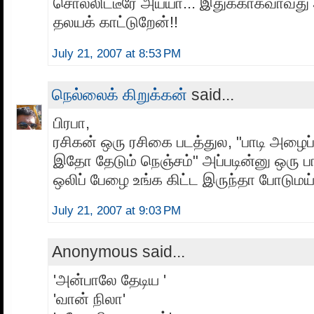
சொல்லிட்டீரே அய்யா... இதுக்காகவாவது அ
தலயக் காட்டுறேன்!!
July 21, 2007 at 8:53 PM
நெல்லைக் கிறுக்கன்
said...
பிரபா,
ரசிகன் ஒரு ரசிகை படத்துல, "பாடி அழை
இதோ தேடும் நெஞ்சம்" அப்படின்னு ஒரு பா
ஒலிப் பேழை உங்க கிட்ட இருந்தா போடுமய்
July 21, 2007 at 9:03 PM
Anonymous said...
'அன்பாலே தேடிய '
'வான் நிலா'