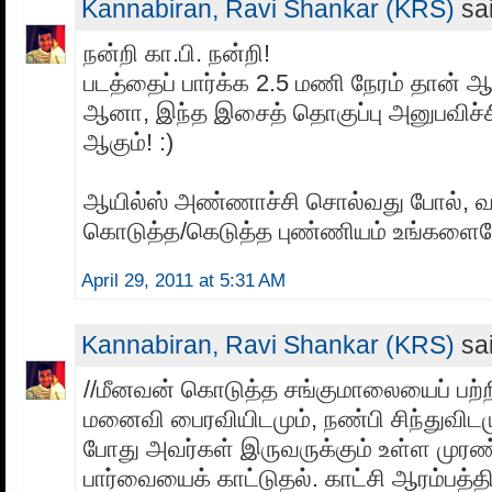
Kannabiran, Ravi Shankar (KRS)
sai
நன்றி கா.பி. நன்றி!
படத்தைப் பார்க்க 2.5 மணி நேரம் தான் ஆ
ஆனா, இந்த இசைத் தொகுப்பு அனுபவிச்சி
ஆகும்! :)
ஆயில்ஸ் அண்ணாச்சி சொல்வது போல், வ
கொடுத்த/கெடுத்த புண்ணியம் உங்களையே 
April 29, 2011 at 5:31 AM
Kannabiran, Ravi Shankar (KRS)
sai
//மீனவன் கொடுத்த சங்குமாலையைப் பற்ற
மனைவி பைரவியிடமும், நண்பி சிந்துவிடம
போது அவர்கள் இருவருக்கும் உள்ள முரண
பார்வையைக் காட்டுதல். காட்சி ஆரம்பத்தி