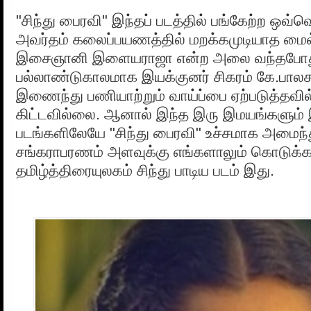
"சிந்து பைரவி" இந்தப் படத்தில் பங்கேற்ற ஒவ
அவர்தம் கலைப்பயணத்தில் மறக்கமுடியாத மைல
இசைஞானி இளையராஜா என்ற அலை வந்தபோத
பல்லாண்டுகாலமாக இயக்குனர் சிகரம் கே.பால
இணைந்து பணியாற்றும் வாய்ப்பை ஏற்படுத்தவி
கிட்டவில்லை. ஆனால் இந்த இரு இமயங்களும
படங்களிலேயே "சிந்து பைரவி" உச்சமாக அமைந்த
சங்கராபரணம் அளவுக்கு எங்களாலும் கொடுக்க ம
தமிழ்த்திரையுலகம் சிந்து பாடிய படம் இது.