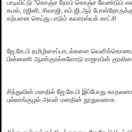
பாடிவிட்டு "கொஞ்ச நேரம் கொஞ்ச வேண்டும் எ
கமல், ரஜினி, சிவாஜி, எம்.ஜி.ஆர் போன்றோருக்க
கற்பனை செய்து பாடும் சுவாரஸ்யக் காட்சி
ஜே.கே.பி தமிழிசைப்பாடல்களை வெளிக்கொணரும
பின்னணி ஆண்குரல்களோடு ராஜாவின் குரலிசை
சிந்துவின் மனதில் ஜே.கே.பி இப்போது காதலன
புல்லாங்குழல் அவள் மனதின் தூதுவனாக