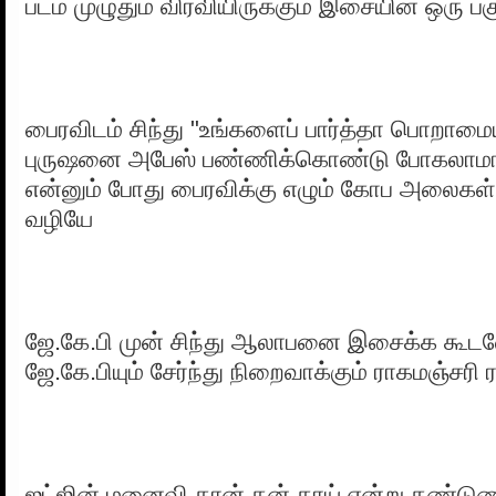
படம் முழுதும் விரவியிருக்கும் இசையின் ஒரு பக
பைரவிடம் சிந்து "உங்களைப் பார்த்தா பொறாமை
புருஷனை அபேஸ் பண்ணிக்கொண்டு போகலாமான்
என்னும் போது பைரவிக்கு எழும் கோப அலைக
வழியே
ஜே.கே.பி முன் சிந்து ஆலாபனை இசைக்க கூ
ஜே.கே.பியும் சேர்ந்து நிறைவாக்கும் ராகமஞ்சரி 
ஜட்ஜின் மனைவி தான் தன் தாய் என்று கண்டுணர