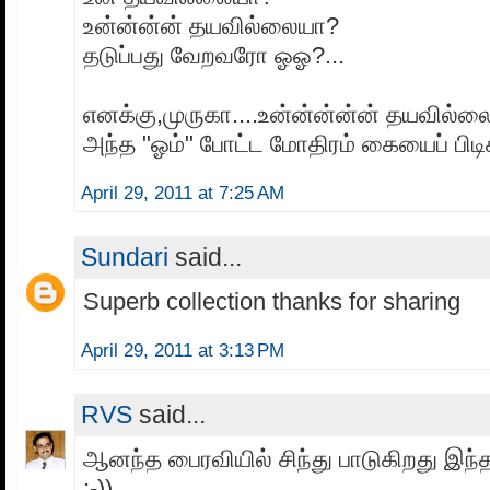
உன்ன்ன்ன் தயவில்லையா?
தடுப்பது வேறவரோ ஓஓ?...
எனக்கு,முருகா....உன்ன்ன்ன்ன் தயவி
அந்த "ஓம்" போட்ட மோதிரம் கையைப் பிடிக
April 29, 2011 at 7:25 AM
Sundari
said...
Superb collection thanks for sharing
April 29, 2011 at 3:13 PM
RVS
said...
ஆனந்த பைரவியில் சிந்து பாடுகிறது இந்தப
;-))