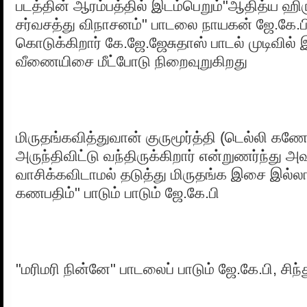
படத்தின் ஆரம்பத்தில் இடம்பெறும்"ஆதித்ய ஹிர
சர்வசத்து விநாசனம்" பாடலை நாயகன் ஜே.கே.பிக
கொடுக்கிறார் கே.ஜே.ஜேசுதாஸ் பாடல் முடிவி
வீணையிசை மீட்போடு நிறைவுறுகிறது
மிருதங்கவித்துவான் குருமூர்த்தி (டெல்லி கணே
அருந்திவிட்டு வந்திருக்கிறார் என்றுணர்ந்து அ
வாசிக்கவிடாமல் தடுத்து மிருதங்க இசை இல்
கணபதிம்" பாடும் பாடும் ஜே.கே.பி
"மரிமரி நின்னே" பாடலைப் பாடும் ஜே.கே.பி, சிந