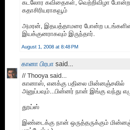
கடலோர கவிதைகள், வெற்றிவிழா போன்ற 
கதாசிரியராகவூம்
அமரன், இதயத்தாமரை போன்ற படங்களின
இயக்குனராகவும் இருந்தார்.
August 1, 2008 at 8:48 PM
கானா பிரபா
said...
// Thooya said...
கானாஸ், எனக்கு பதிலை மின்னஞ்சலில்
அனுப்பவும்...பின்னர் நான் இங்கு வந்து எழ
தூய்ஸ்
இண்டைக்கு நான் ஒருத்தருக்கும் மின்னஞ