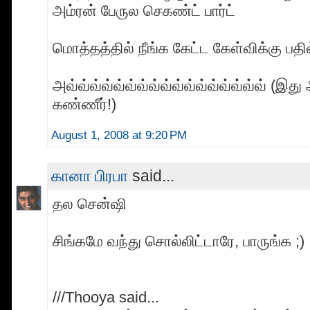
அம்ரன் பேருல செகண்ட் பார்ட்
மொத்தத்தில் நீங்க கேட்ட கேள்விக்கு பதில
அவ்வ்வ்வ்வ்வ்வ்வ்வ்வ்வ்வ்வ்வ்வ்வ்வ் (இத
கண்ணீர்!)
August 1, 2008 at 9:20 PM
கானா பிரபா
said...
தல சென்ஷி
சிங்கமே வந்து சொல்லிட்டாரே, பாருங்க ;)
///Thooya said...