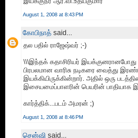
இயக்குநர் ஆர்.வி.உதயகுமார்
August 1, 2008 at 8:43 PM
கோபிநாத்
said...
தல பதில் ராஜேஷ்வர் ;-)
\\\இந்தக் கதாசிரியர் இயக்குனரானபோது
பிரபலமான வாரிசு நடிகரை வைத்து இரண
இயக்கியிருக்கின்றார். அதில் ஒரு படத்தி
இசையமைப்பாளரின் பெயரின் பாதியாக இரு
கார்த்திக்...படம் அமரன் ;)
August 1, 2008 at 8:46 PM
சென்ஷி
said...