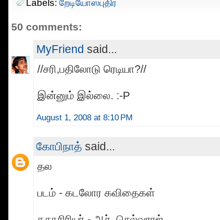
Labels:
றேடியோஸ்புதிர்
50 comments:
MyFriend
said...
//சரி,பதிலோடு ரெடியா?//
இன்னும் இல்லை. :-P
August 1, 2008 at 8:10 PM
கோபிநாத்
said...
தல
படம் - கடலோர கவிதைகள்
கதாசிரியர் - ஆர். செல்வராஜ்