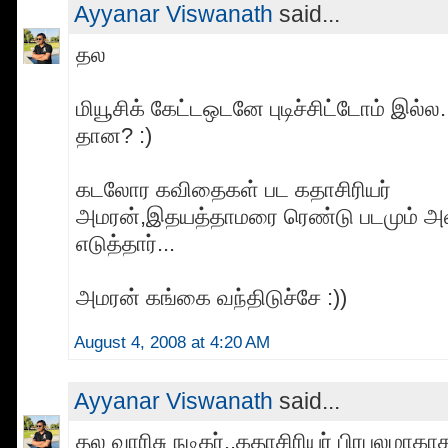
Ayyanar Viswanath
said...
தல
மியூசிக் கேட்டஒடனே புடிச்சிட்டோம் இல்ல
தான? :)
கடலோர கவிதைகள் பட கதாசிரியர்
அமரன்,இதயத்தாமரை ரெண்டு படமும் அ
எடுத்தார்...
அமரன் கங்கை வந்திடுச்சே :))
August 4, 2008 at 4:20 AM
Ayyanar Viswanath
said...
தல வாரிசு நடிகர்..கதாசிரியர் பிரபலமாக