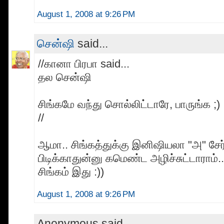
August 1, 2008 at 9:26 PM
சென்ஷி
said...
//கானா பிரபா said...
தல சென்ஷி
சிங்கமே வந்து சொல்லிட்டாரே, பாருங்க ;)
//
ஆமா.. சிங்கத்துக்கு இனிஷியலா "அ" சேர
பிடிக்காதுன்னு கமெண்ட அழிச்சுட்டாராம
சிங்கம் இது :))
August 1, 2008 at 9:26 PM
Anonymous said...