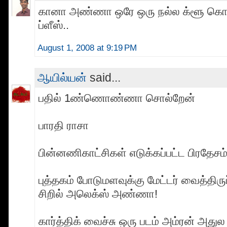
கானா அண்ணா ஒரே ஒரு நல்ல க்ளூ கொ
ப்ளீஸ்..
August 1, 2008 at 9:19 PM
ஆயில்யன்
said...
பதில் 1ண்ணொண்ணா சொல்றேன்
பாரதி ராசா
பின்னணிகாட்சிகள் எடுக்கப்பட்ட பிரதேசம் 
புத்தகம் போடுமளவுக்கு மேட்டர் வைத்திருப
சிறில் அலெக்‌ஸ் அண்ணா!
கார்த்திக் வைச்சு ஒரு படம் அம்ரன் அது