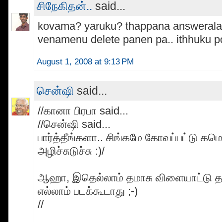
சிநேகிதன்..
said...
kovama? yaruku? thappana answeral
venamenu delete panen pa.. ithhuku po
August 1, 2008 at 9:13 PM
சென்ஷி
said...
//கானா பிரபா said...
//சென்ஷி said...
பார்த்தீங்களா.. சிங்கமே கோவப்பட்டு க
அழிச்சுடுச்சு :)/
ஆஹா, இதெல்லாம் தமாசு விளையாட்டு 
எல்லாம் படக்கூடாது ;-)
//