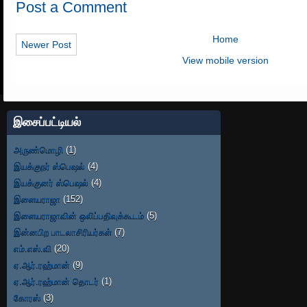
Post a Comment
Home
Newer Post
View mobile version
இசைப்பட்டியல்
அருண்மொழி
(1)
இயக்குநர் ஸ்பெஷல்
(4)
இயக்குனர் ஸ்பெஷல்
(4)
இளையராஜா
(152)
இளையராஜாவின் ஒலிப்பதிவுக்கூடம்
(5)
இன்னபிற பாடலாசிரியர்கள்
(7)
எம்.எஸ்.வி
(20)
ஏ.ஆர்.ரஹ்மான்
(9)
ஏ.ஆர்.ரஹ்மான் தொடர்
(1)
கோரஸ்
(3)