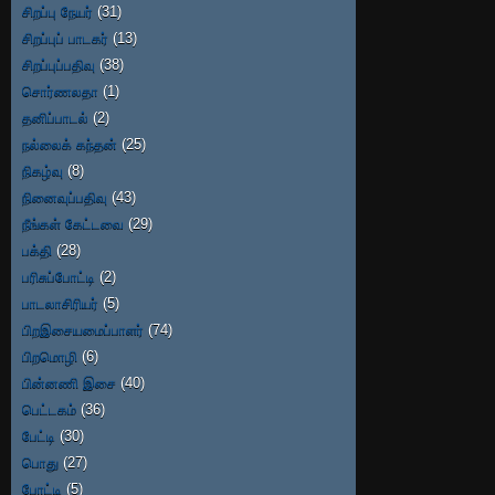
சிறப்பு நேயர்
(31)
சிறப்புப் பாடகர்
(13)
சிறப்புப்பதிவு
(38)
சொர்ணலதா
(1)
தனிப்பாடல்
(2)
நல்லைக் கந்தன்
(25)
நிகழ்வு
(8)
நினைவுப்பதிவு
(43)
நீங்கள் கேட்டவை
(29)
பக்தி
(28)
பரிசுப்போட்டி
(2)
பாடலாசிரியர்
(5)
பிறஇசையமைப்பாளர்
(74)
பிறமொழி
(6)
பின்னணி இசை
(40)
பெட்டகம்
(36)
பேட்டி
(30)
பொது
(27)
போட்டி
(5)