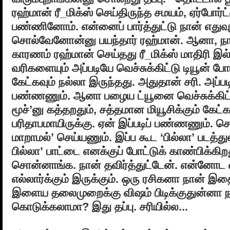
ரஹ்மான் ரீ_மிக்ஸ் செய்திருந்த சமயம், ஏர்போர்ட்
பண்ணினோம். என்னைப் பார்த்துட்டு நான் எதுவு
சொல்வேனோன்னு பயந்தார் ரஹ்மான். ஆனா, நான
காரணம் ரஹ்மான் செய்தது ரீ_மிக்ஸ் மாதிரி இல்
வரிகளையும் அப்படியே வெச்சுக்கிட்டு டியூன் போட்
கேட்கவும் நல்லா இருந்தது. அதுதான் சரி. அப்பட
பண்ணணும். ஆனா பழைய ட்யூனை வெச்சுக்கிட்ட
மூச்’னு கத்தறதும், சத்தமான மியூசிக்கும் கேட
பரிதாபமாயிருக்கு. ஏன் இப்படிப் பண்ணணும். ச
மாறாமல்’ செய்யணும். இப்ப கூட ‘பில்லா’ படத்த
பில்லா’ பாட்டை எனக்குப் போட்டுக் காண்பிக்கி
சொன்னாங்க. நான் தவிர்த்துட்டேன். என்னோட வா
எல்லார்க்கும் இருக்கும். ஒரு ரசிகனா நான் இ
இளைய தலைமுறைக்கு விஷம் பிடிக்குதுன்னா ந
கொடுக்கலாமா? இது தப்பு. சரியில்ல...