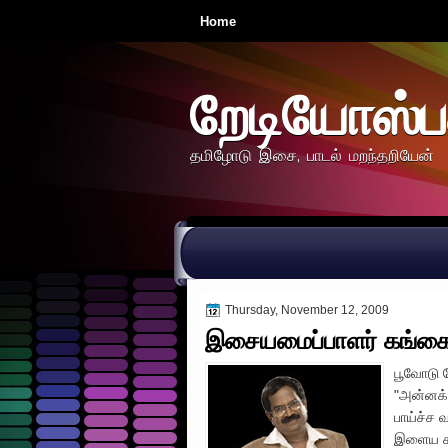
Home
றேடியோஸ்ப
தமிழோடு இசை, பாடல் மறந்தறியேன்
Thursday, November 12, 2009
இசையமைப்பாளர் கங்க
பூவோடு ச
"அன்னக்க
பாய்ச்ச
இளைய சகோ