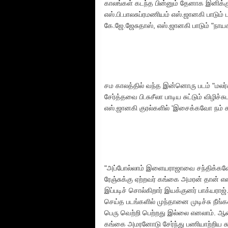
காலங்கள் கடந்த பின்னும் தேனாக இனிக்
எஸ்.பி.பாலசுப்ரமணியம் எஸ்.ஜானகி பாடும்
கே.ஜே.ஜேசுதாஸ், எஸ்.ஜானகி பாடும் "நாய
சம காலத்தில் வந்த இன்னொரு படம் "மலர்க
சேர்த்தவை பி.சுசீலா பாடிய சுட்டும் விழி
எஸ்.ஜானகி குரல்களில் 'இசைக்கவோ நம் 
"அப்போல்லாம் இளையராஜாவை சந்திக்கவே ம
ரேஞ்சுக்கு ஏற்றவர் கங்கை அமரன் தான் எ
இப்படிச் சொல்கிறார் இயக்குனர் பாக்யராஜ்
செய்த படங்களில் முந்தானை முடிச்சு ந
பெரு வெற்றி பெற்றது இல்லை எனலாம். ஆன
கங்கை அமரனோடு சேர்ந்து பணியாற்றிய சுவ