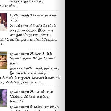
கஸ்தூரி ராஜா போன்றோர்
ப்பாளர்க...
றேடியோஸ்புதிர் 38 - கடிகாரக் காதல்
பாட்டு்?
தொடர்ந்து இரண்டு புதிர் கொஞ்சம்
தாவு தீர வைத்ததால் இந்த முறை
கொஞ்சம் இலகுவான புதிரோடு
க்கின்றேன். பொதுவாக பாடல்காட்சிகளுக்கு
 ...
றேடியோஸ்புதிர் 25 இவர் 81 இல்
"துணை" நடிகை: 92 இல் "இணை"
நடிகை
இந்த வார றேடியோஸ்புதிர் மூன்று வார
இடைவெளியின் பின் மீண்டும்
ைக் கிளப்பும் ராஜாவின் பின்னணி இசையோடு
றது. கேள்வி இதுதான். இப்படம...
றேடியோஸ்புதிர் 28 - பெண் பாடும்
"வீட்டுக்கு விட்டுக்கு வாசப்படி
வேணும்"?
றேடியோஸ்புதிரின் கேள்வியாக இங்கே