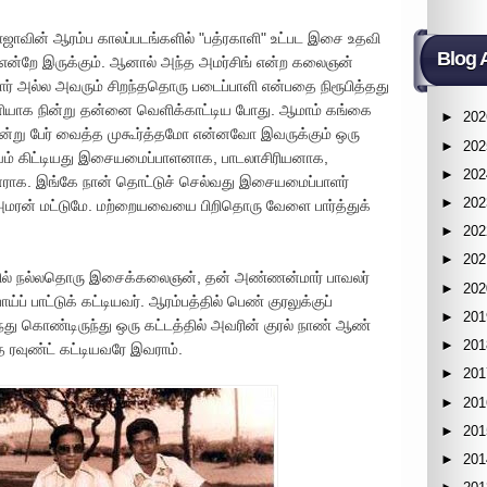
ாவின் ஆரம்ப காலப்படங்களில் "பத்ரகாளி" உட்பட இசை உதவி
Blog 
 என்றே இருக்கும். ஆனால் அந்த அமர்சிங் என்ற கலைஞன்
ார் அல்ல அவரும் சிறந்ததொரு படைப்பாளி என்பதை நிரூபித்தது
ியாக நின்று தன்னை வெளிக்காட்டிய போது. ஆமாம் கங்கை
►
202
ன்று பேர் வைத்த முகூர்த்தமோ என்னவோ இவருக்கும் ஒரு
►
202
வம் கிட்டியது இசையமைப்பாளனாக, பாடலாசிரியனாக,
►
202
ராக. இங்கே நான் தொட்டுச் செல்வது இசையமைப்பாளர்
►
202
மரன் மட்டுமே. மற்றையவையை பிறிதொரு வேளை பார்த்துக்
►
202
►
202
யில் நல்லதொரு இசைக்கலைஞன், தன் அண்ணன்மார் பாவலர்
►
202
் பாட்டுக் கட்டியவர். ஆரம்பத்தில் பெண் குரலுக்குப்
►
201
து கொண்டிருந்து ஒரு கட்டத்தில் அவரின் குரல் நாண் ஆண்
►
201
த ரவுண்ட் கட்டியவரே இவராம்.
►
201
►
201
►
201
►
201