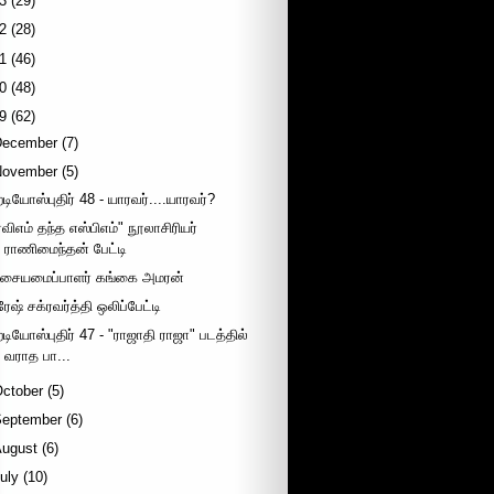
3
(29)
2
(28)
1
(46)
0
(48)
9
(62)
December
(7)
November
(5)
ேடியோஸ்புதிர் 48 - யாரவர்....யாரவர்?
ஏவிஎம் தந்த எஸ்பிஎம்" நூலாசிரியர்
ராணிமைந்தன் பேட்டி
சையமைப்பாளர் கங்கை அமரன்
ரேஷ் சக்ரவர்த்தி ஒலிப்பேட்டி
ேடியோஸ்புதிர் 47 - "ராஜாதி ராஜா" படத்தில்
வராத பா...
October
(5)
September
(6)
August
(6)
uly
(10)