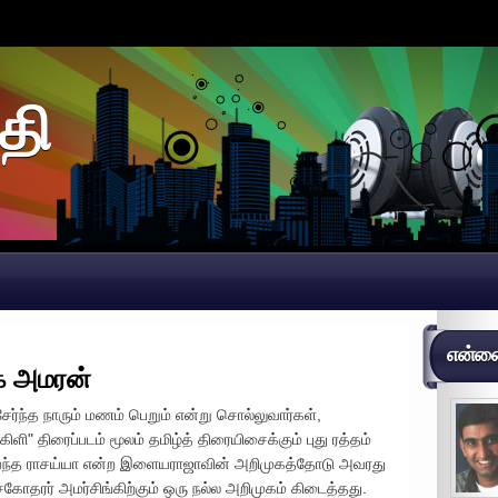
தி
என்னைப
ை அமரன்
ேர்ந்த நாரும் மணம் பெறும் என்று சொல்லுவார்கள்,
ிளி" திரைப்படம் மூலம் தமிழ்த் திரையிசைக்கும் புது ரத்தம்
 வந்த ராசய்யா என்ற இளையராஜாவின் அறிமுகத்தோடு அவரது
தரர் அமர்சிங்கிற்கும் ஒரு நல்ல அறிமுகம் கிடைத்தது.