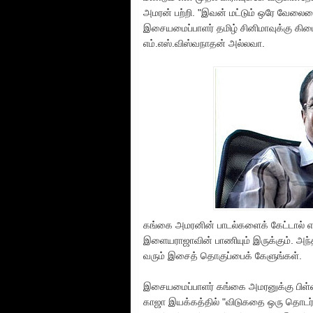
அமரன் பற்றி. "இவன் மட்டும் ஒரே வேலையை 
இசையமைப்பாளர் தமிழ் சினிமாவுக்கு கிடை
எம்.எஸ்.விஸ்வநாதன் அல்லவா.
கங்கை அமரனின் பாடல்களைக் கேட்டால் எம்
இளையராஜாவின் பாணியும் இருக்கும். அந்
வரும் இசைத் தொகுப்பைக் கேளுங்கள்.
இசையமைப்பாளர் கங்கை அமரனுக்கு பிள்ள
காஜா இயக்கத்தில் "விடுகதை ஒரு தொடர்க