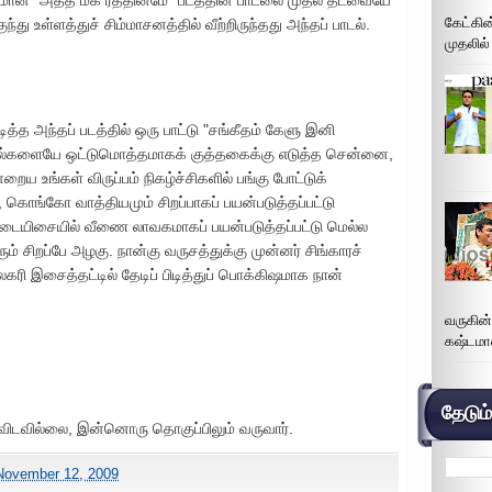
படமான "அத்த மக ரத்தினமே" படத்தின் பாடலை முதல் தடவையே
கேட்கின
்து உள்ளத்துச் சிம்மாசனத்தில் வீற்றிருந்தது அந்தப் பாடல்.
முதலில்
ித்த அந்தப் படத்தில் ஒரு பாட்டு "சங்கீதம் கேளு இனி
ல்களையே ஒட்டுமொத்தமாகக் குத்தகைக்கு எடுத்த சென்னை,
ைய உங்கள் விருப்பம் நிகழ்ச்சிகளில் பங்கு போட்டுக்
, கொங்கோ வாத்தியமும் சிறப்பாகப் பயன்படுத்தப்பட்டு
இடையிசையில் வீணை லாவகமாகப் பயன்படுத்தப்பட்டு மெல்ல
் சிறப்பே அழகு. நான்கு வருசத்துக்கு முன்னர் சிங்காரச்
ி இசைத்தட்டில் தேடிப் பிடித்துப் பொக்கிஷமாக நான்
வருகின
கஷ்டமா
தேடும
ிடவில்லை, இன்னொரு தொகுப்பிலும் வருவார்.
November 12, 2009