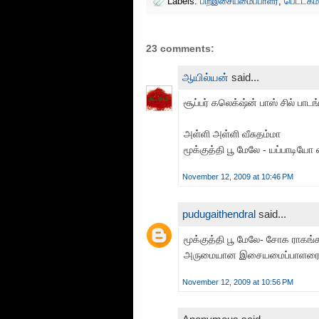
Labels:
பிறஇசையமைப்பாளர்
,
பெட்டகம்
23 comments:
ஆயில்யன்
said...
சூப்பர் கலெக்‌ஷ்ன் பாஸ் சில் பா
அள்ளி அள்ளி வீசுதம்மா
மூக்குத்தி பூ மேலே - யப்பாடியோ எம
November 12, 2009 at 10:46 PM
pudugaithendral
said...
மூக்குத்தி பூ மேலே- சோக ராகங்
அருமையான இசையமைப்பாளரைப்ப
November 12, 2009 at 10:56 PM