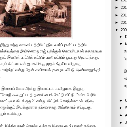
►
201
►
201
►
201
►
201
▼
200
►
▼
்து வந்த காலகட்டத்தில் "புதிய வார்ப்புகள்" படத்தில்
ாக்கியத்தை இன்னொரு ராஜ் பறித்துக் கொண்டதால் கதாநாயக
ற
ும் இவரின் பாட்டுக் கட்டும் பணி மட்டும் ஓயாது தொடர்ந்தது.
"
ம் கிட்டிய எஸ்.ஜானகிக்கு முதல் தேசிய விருதை
்ற காற்றே" என்று தேன் கவியைக் குழைய விட்டு அண்ணனுக்குப்
இ
.
சு
ற
ினார் இவரைப் போல அன்று இளவட்டக் கவிஞராக இருந்த
ோழி கூவுது" படத் தலைப்பைக் கேட்டு விட்டு. "உங்க பேரில்
►
கொட்டியா கிடக்குது?" என்று விட்டுக் கொடுக்காமல் பதிலடி
ுக்கும் இயக்குநராக நல்லதொரு அங்கீகாரம் கிட்டியது.
►
ும் கூவியது.
►
►
J
ன்றேன். இங்கே நான் சொல்ல வந்தது இசையமைப்பாளன் கங்கை