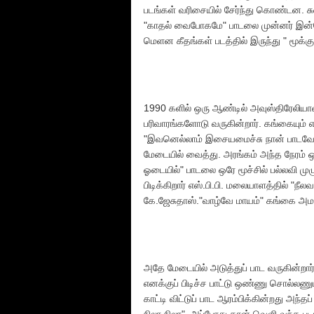
படங்கள் வரிசையில் சேர்ந்து கொண்டன. சுவர
"காதல் வைபோகமே" பாடலை முன்னர் இன்ன
மெளன கீதங்கள் படத்தில் இருந்து " மூக்குத
1990 களில் ஒரு ஆண்டில் அவுஸ்திரேலியாவ
பரிவாரங்களோடு வருகின்றார். கங்கையும் எஸ்
"இவனெல்லாம் இசையமைச்சு நான் பாடவேண்டி
மேடையில் வைத்து. அரங்கம் அந்த நேரம் 
ஓடையில்" பாடலை ஒரே மூச்சில் பல்லவி முழ
பிடிக்கிறார் எஸ்.பி.பி. மலையாளத்தில் "ந
கே.ஜேசுதாஸ்."வாழ்வே மாயம்" கங்கை அமர
அதே மேடையில் அடுத்துப் பாட வருகின்றா
எனக்குப் பிடிச்ச பாட்டு ஒண்ணு சொல்லண
காட்டி விட்டுப் பாட ஆரம்பிக்கின்றது அந்த