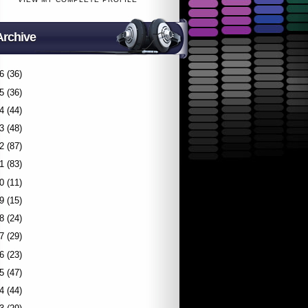
Archive
6
(36)
5
(36)
4
(44)
3
(48)
2
(87)
1
(83)
0
(11)
9
(15)
8
(24)
7
(29)
6
(23)
5
(47)
4
(44)