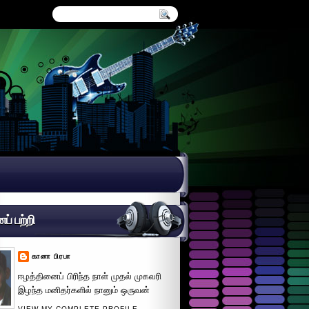
் பற்றி
கானா பிரபா
ஈழத்தினைப் பிரிந்த நாள் முதல் முகவரி
இழந்த மனிதர்களில் நானும் ஒருவன்
VIEW MY COMPLETE PROFILE