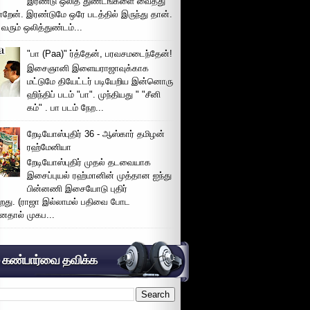
இரண்டு ஒலித் துண்டங்களை வைத்து
்றேன். இரண்டுமே ஒரே படத்தில் இருந்து தான்.
 வரும் ஒலித்துண்டம்...
"பா (Paa)" ர்த்தேன், பரவசமடைந்தேன்!
இசைஞானி இளையராஜாவுக்காக
மட்டுமே தியேட்டர் படியேறிய இன்னொரு
ஹிந்திப் படம் "பா". முந்தியது " "சீனி
கம்" . பா படம் நேற...
றேடியோஸ்புதிர் 36 - ஆஸ்கார் தமிழன்
ரஹ்மேனியா
றேடியோஸ்புதிர் முதல் தடவையாக
இசைப்புயல் ரஹ்மானின் முத்தான ஐந்து
பின்னணி இசையோடு புதிர்
்றது. (ராஜா இல்லாமல் பதிவை போட
னதால் முகப...
் கண்பார்வை தவிக்க