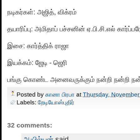
நடிகர்கள்: அஜித், விக்ரம்
தயாரிப்பு: அமிதாப் பச்சனின் ஏ.பி.சி.எல் கார்ப்ப
இசை: கார்த்திக் ராஜா
இயக்கம்: ஜேடி - ஜெரி
பங்கு கொண்ட அனைவருக்கும் நன்றி நன்றி நன
Posted by
கானா பிரபா
at
Thursday, November
Labels:
றேடியோஸ்புதிர்
32 comments:
ஆயில்யன்
said...