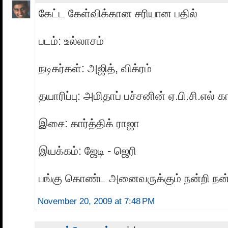
கேட்ட கேள்விக்கான சரியான பதில்
படம்: உல்லாசம்
நடிகர்கள்: அஜித், விக்ரம்
தயாரிப்பு: அமிதாப் பச்சனின் ஏ.பி.சி.எல் க
இசை: கார்த்திக் ராஜா
இயக்கம்: ஜேடி - ஜெரி
பங்கு கொண்ட அனைவருக்கும் நன்றி நன்
November 20, 2009 at 7:48 PM