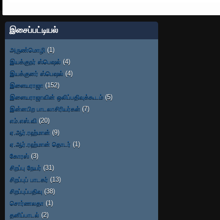
இசைப்பட்டியல்
அருண்மொழி
(1)
இயக்குநர் ஸ்பெஷல்
(4)
இயக்குனர் ஸ்பெஷல்
(4)
இளையராஜா
(152)
இளையராஜாவின் ஒலிப்பதிவுக்கூடம்
(5)
இன்னபிற பாடலாசிரியர்கள்
(7)
எம்.எஸ்.வி
(20)
ஏ.ஆர்.ரஹ்மான்
(9)
ஏ.ஆர்.ரஹ்மான் தொடர்
(1)
கோரஸ்
(3)
சிறப்பு நேயர்
(31)
சிறப்புப் பாடகர்
(13)
சிறப்புப்பதிவு
(38)
சொர்ணலதா
(1)
தனிப்பாடல்
(2)