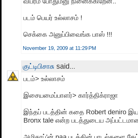
விபரம் போதும்னு நினைக்கிறேன்..
படம் பெயர் உல்லாசம் !
செக்கை அனுப்பிவைங்க பாஸ் !!!
November 19, 2009 at 11:29 PM
குட்டிபிசாசு
said...
படம்> உல்லாசம்
இசையமைப்பாளர்> கார்த்திக்ராஜா
இந்தப் படத்தின் கதை Robert deniro இயக
Bronx tale என்ற படத்துடைய அப்பட்டமா
அமிதாப்'ன் paa படத்தின் பாடல்களை கேட்