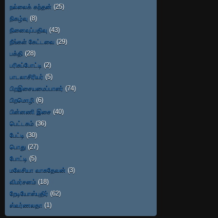
நல்லைக் கந்தன்
(25)
நிகழ்வு
(8)
நினைவுப்பதிவு
(43)
நீங்கள் கேட்டவை
(29)
பக்தி
(28)
பரிசுப்போட்டி
(2)
பாடலாசிரியர்
(5)
பிறஇசையமைப்பாளர்
(74)
பிறமொழி
(6)
பின்னணி இசை
(40)
பெட்டகம்
(36)
பேட்டி
(30)
பொது
(27)
போட்டி
(5)
மலேசியா வாசுதேவன்
(3)
விமர்சனம்
(18)
றேடியோஸ்புதிர்
(62)
ஸ்வர்ணலதா
(1)