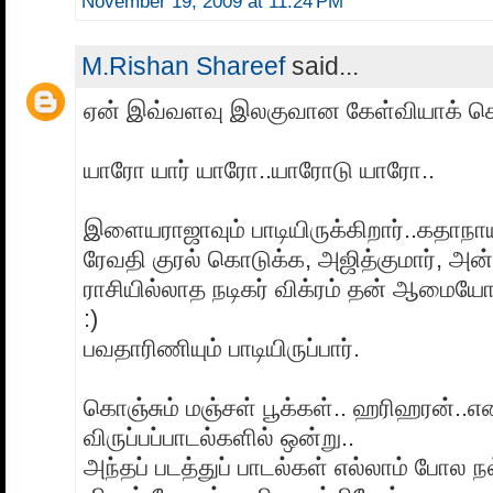
November 19, 2009 at 11:24 PM
M.Rishan Shareef
said...
ஏன் இவ்வளவு இலகுவான கேள்வியாக் கொட
யாரோ யார் யாரோ..யாரோடு யாரோ..
இளையராஜாவும் பாடியிருக்கிறார்..கதாநா
ரேவதி குரல் கொடுக்க, அஜித்குமார், அ
ராசியில்லாத நடிகர் விக்ரம் தன் ஆமையோடு 
:)
பவதாரிணியும் பாடியிருப்பார்.
கொஞ்சும் மஞ்சள் பூக்கள்.. ஹரிஹரன்..எ
விருப்பப்பாடல்களில் ஒன்று..
அந்தப் படத்துப் பாடல்கள் எல்லாம் போல நல