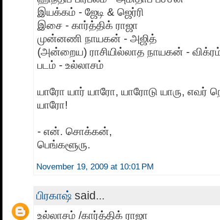
இயக்கம் - ஜேடி & ஜெர்ரி
இசை - கார்த்திக் ராஜா
முன்னணி நாயகன் - அஜித்
(அன்றைய) ராசியில்லாத நாயகன் - விக்ரம
படம் - உல்லாசம்
யாரோ யார் யாரோ, யாரோடு யாரு, எவர் ந
யாரோ!
- என். சொக்கன்,
பெங்களூரு.
November 19, 2009 at 10:01 PM
பிரகாஷ்
said...
உல்லாசம் /கார்த்திக் ராஜா