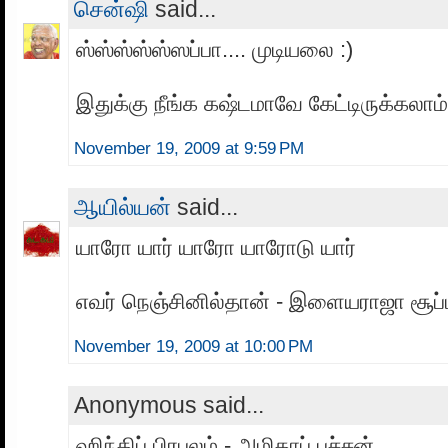
சென்ஷி
said...
ஸ்ஸ்ஸ்ஸ்ஸ்ஸப்பா.... முடியலை :)
இதுக்கு நீங்க கஷ்டமாவே கேட்டிருக்கலாம்
November 19, 2009 at 9:59 PM
ஆயில்யன்
said...
யாரோ யார் யாரோ யாரோடு யார்
எவர் நெஞ்சினில்தான் - இளையராஜா சூப்பர
November 19, 2009 at 10:00 PM
Anonymous said...
ஹிந்திப் பிரபலம் - அமிதாப் பச்சன்