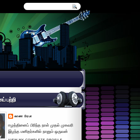
் பற்றி
கானா பிரபா
ஈழத்தினைப் பிரிந்த நாள் முதல் முகவரி
இழந்த மனிதர்களில் நானும் ஒருவன்
VIEW MY COMPLETE PROFILE