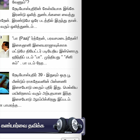
வேணும்"?
றேடியோஸ்புதிரின் கேள்வியாக இங்கே
இரண்டு ஒலித் துண்டங்களை வைத்து
்றேன். இரண்டுமே ஒரே படத்தில் இருந்து தான்.
 வரும் ஒலித்துண்டம்...
"பா (Paa)" ர்த்தேன், பரவசமடைந்தேன்!
இசைஞானி இளையராஜாவுக்காக
மட்டுமே தியேட்டர் படியேறிய இன்னொரு
ஹிந்திப் படம் "பா". முந்தியது " "சீனி
கம்" . பா படம் நேற...
றேடியோஸ்புதிர் 39 - இதுவும் ஒரு பூ
மீண்டும் ராகதேவனின் பின்னணி
இசையோடு மலரும் புதிர் இது. மெல்லிய
மயிலிறகாய் வரும் அற்புதமான இந்த
இசையோடு ஆரம்பிக்கிறது இப்படம்.
 பாமரத்த...
் கண்பார்வை தவிக்க