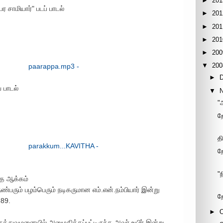
►
201
 சாமியார்" படப் பாடல்
►
201
►
201
►
201
►
200
▼
200
paarappa.mp3 -
►
 பாடல்
▼
"
றே
த
parakkum...KAVITHA -
ற
"
த்த ஆக்கம்
்பரும் பழம்பெரும் நடிகருமான எம்.என்.நம்பியார் இன்று
ற
 89.
►
த்துவமனையில் அனுமதிக்கப்பட்டிருந்த அவர் உயிர் இன்று