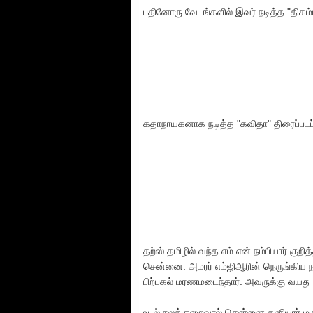
பதினோரு வேடங்களில் இவர் நடித்த "திகம்பர
கதாநாயகனாக நடித்த "கவிதா" திரைப்படப்
தற்ஸ் தமிழில் வந்த எம்.என்.நம்பியார் குறி
சென்னை: அமரர் எம்ஜிஆரின் நெருங்கிய நண
பிற்பகல் மரணமடைந்தார். அவருக்கு வயது
உடல் நலக்குறைவால் சென்னை தனியார் மரு