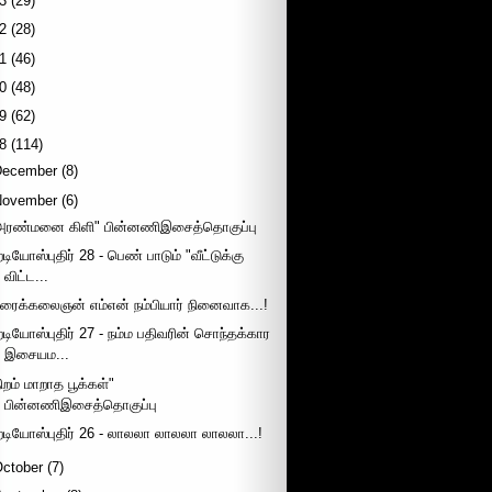
3
(29)
2
(28)
1
(46)
0
(48)
9
(62)
8
(114)
December
(8)
November
(6)
அரண்மனை கிளி" பின்னணிஇசைத்தொகுப்பு
டியோஸ்புதிர் 28 - பெண் பாடும் "வீட்டுக்கு
விட்ட...
ிரைக்கலைஞன் எம்என் நம்பியார் நினைவாக...!
ேடியோஸ்புதிர் 27 - நம்ம பதிவரின் சொந்தக்கார
இசையம...
நிறம் மாறாத பூக்கள்"
பின்னணிஇசைத்தொகுப்பு
ேடியோஸ்புதிர் 26 - லாலலா லாலலா லாலலா...!
October
(7)