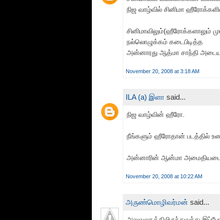
நிஜ வாழ்வில் சினிமா ஹீரோக்களி
சினிமாவிலும்(ஹீரோக்களாலும் மு
நல்லொழுக்கம் கடைபிடித்த
அன்னாரது ஆத்மா சாந்தி அடையட
November 20, 2008 at 3:18 AM
ILA (a) இளா
said...
நிஜ வாழ்வின் ஹீரோ.
நீங்களும் ஹீரோதான் படத்தில் உ
அன்னாரின் ஆன்மா அமைதியடைய
November 20, 2008 at 10:22 AM
அருண்மொழிவர்மன்
said...
அலுவலகத்திலிருந்துவந்து இப்