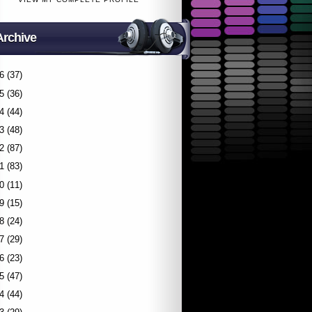
Archive
6
(37)
5
(36)
4
(44)
3
(48)
2
(87)
1
(83)
0
(11)
9
(15)
8
(24)
7
(29)
6
(23)
5
(47)
4
(44)