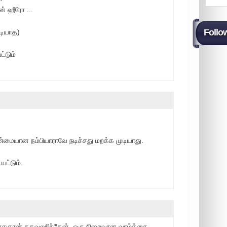
ன் ஹீரோ ...
Follo
டியாத)
்டும்
ண்மையான நம்பியாராவே நடிச்சது மறக்க முடியாது.
ட்டும்.
போதுதான் தகவலறிந்தேன். ஒரு நிறைவான வாழ்க்கை