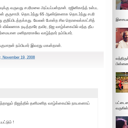
ைவுக்கு வருவது சபரிமலை அய்யப்பன்தான். ரஜினிகாந்த் உள்பட
தான் குருசாமி. தொடர்ந்து 65 ஆண்டுகளாக தொடர்ந்து சபரி
இசையமை
பது குறிப்பிடத்தக்கது. வேலன் போன்ற சில தொலைக்காட்சித்
ன் வில்லனாக நடித்தாரே தவிர, நிஜ வாழ்க்கையில் எந்த தீய
ேர்மையான மனிதாராகவே வாழ்ந்தார் நம்பியார்.
ுகுமாறன் நம்பியார் இவரது மகன்தான்.
, November 19, 2008
வந்திரு
பின்னணி
பட்டைய
ருந்தாலும் நிஜத்தில் தனிமனித வாழ்க்கையில் நாயகனாய்
வருகின்
்டும் !