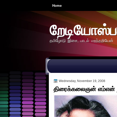
Home
றேடியோஸ்ப
தமிழோடு இசை, பாடல் மறந்தறியேன்
Wednesday, November 19, 2008
திரைக்கலைஞன் எம்என் ந