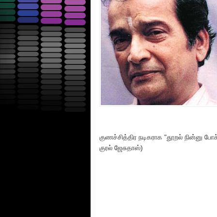
குணச்சித்திர நடிகராக "தூறல் நின்னு போச்ச
குரல் ஜேசுதாஸ்)