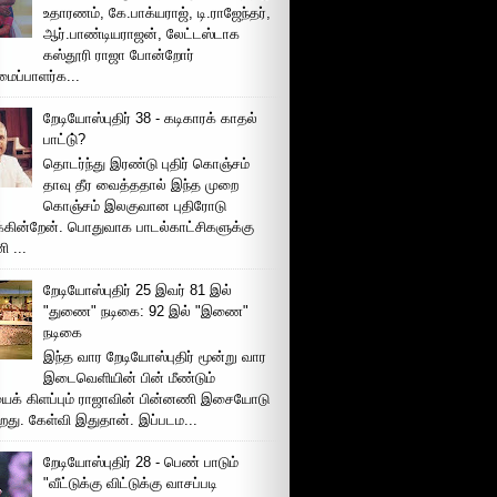
உதாரணம், கே.பாக்யராஜ், டி.ராஜேந்தர்,
ஆர்.பாண்டியராஜன், லேட்டஸ்டாக
கஸ்தூரி ராஜா போன்றோர்
ப்பாளர்க...
றேடியோஸ்புதிர் 38 - கடிகாரக் காதல்
பாட்டு்?
தொடர்ந்து இரண்டு புதிர் கொஞ்சம்
தாவு தீர வைத்ததால் இந்த முறை
கொஞ்சம் இலகுவான புதிரோடு
க்கின்றேன். பொதுவாக பாடல்காட்சிகளுக்கு
 ...
றேடியோஸ்புதிர் 25 இவர் 81 இல்
"துணை" நடிகை: 92 இல் "இணை"
நடிகை
இந்த வார றேடியோஸ்புதிர் மூன்று வார
இடைவெளியின் பின் மீண்டும்
ைக் கிளப்பும் ராஜாவின் பின்னணி இசையோடு
றது. கேள்வி இதுதான். இப்படம...
றேடியோஸ்புதிர் 28 - பெண் பாடும்
"வீட்டுக்கு விட்டுக்கு வாசப்படி