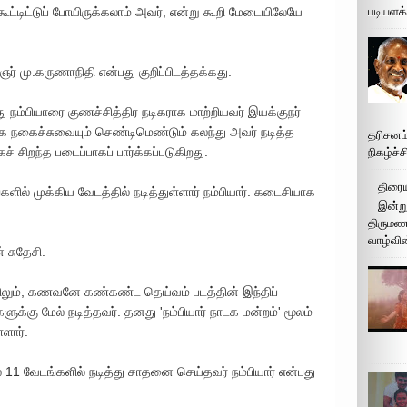
கூட்டிட்டுப் போயிருக்கலாம் அவர், என்று கூறி மேடையிலேயே
படியளக
் மு.கருணாநிதி என்பது குறிப்பிடத்தக்கது.
து நம்பியாரை குணச்சித்திர நடிகராக மாற்றியவர் இயக்குநர்
நகைச்சுவையும் செண்டிமெண்டும் கலந்து அவர் நடித்த
தரிசனம
கச் சிறந்த படைப்பாகப் பார்க்கப்படுகிறது.
நிகழ்ச்
திரைய
்களில் முக்கிய வேடத்தில் நடித்துள்ளார் நம்பியார். கடைசியாக
இன்று
திருமண 
வாழ்வின
் சுதேசி.
்திலும், கணவனே கண்கண்ட தெய்வம் படத்தின் இந்திப்
்களுக்கு மேல் நடித்தவர். தனது 'நம்பியார் நாடக மன்றம்' மூலம்
ளார்.
தில் 11 வேடங்களில் நடித்து சாதனை செய்தவர் நம்பியார் என்பது