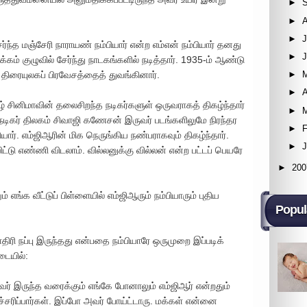
►
►
►
J
ந்த மஞ்சேரி நாராயண் நம்பியார் என்ற எம்என் நம்பியார் தனது
►
 குழுவில் சேர்ந்து நாடகங்களில் நடித்தார். 1935-ம் ஆண்டு
 திரையுலகப் பிரவேசத்தைத் துவங்கினார்.
►
►
A
ழ் சினிமாவின் தலைசிறந்த நடிகர்களுள் ஒருவராகத் திகழ்ந்தார்
►
, நடிகர் திலகம் சிவாஜி கணேசன் இருவர் படங்களிலுமே நிரந்தர
►
F
ியார். எம்ஜிஆரின் மிக நெருங்கிய நண்பராகவும் திகழ்ந்தார்.
►
ட்டு எண்ணி விடலாம். வில்லனுக்கு வில்லன் என்ற பட்டப் பெயரே
►
200
 எங்க வீட்டுப் பிள்ளையில் எம்ஜிஆரும் நம்பியாரும் புதிய
Popul
ிரி நப்பு இருந்தது என்பதை நம்பியாரே ஒருமுறை இப்படிக்
ேடையில்:
ர் இருந்த வரைக்கும் எங்கே போனாலும் எம்ஜிஆர் என்றதும்
உச்சரிப்பார்கள். இப்போ அவர் போய்ட்டாரு. மக்கள் என்னை