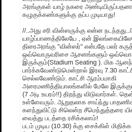
அரங்குகள் யாழ் நகரை அண்டியிருப்பதனால
கழுகுக்கண்களுக்கு தப்ப முடியாது!
//..அது சரி வின்ஸருக்கு என்ன நடந்தது../
யாழ்ப்பாணத்திலேயே , ஏன் இலங்கையிலேய
திரைஅரங்கு "வின்ஸர்" என்பதே பலர் கருத
ஒவ்வொருவரிசை ஆசனங்களும் ஒவ்வொரு
இருக்கும்(Stadium Seating ). மிக ஆன
பார்க்கவேண்டுமென்றால் இரவு 7.30 காட்சி
செல்லவேண்டும். காட்சி ஆரம்பமாகி
அரைமணித்தியாலங்களில் மேலே இருக்க
(7 அடி உயரம்!!) திறந்து விடுவார்கள். தென
உள்ளேவரும். ஆறுதலாக சாய்ந்து பாதண
களந்துவிட்டு சிலென்ற சீமெந்துத்தரை ய
வைத்து படத்தை ரசிக்கலாம்!
படம் முடிய (10.30) க்கு சைக்கிள் மிதிக்