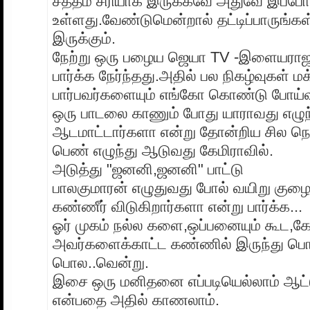
சத்தம் சரியாக இருக்கவே அதுவே இப்போத
உள்ளது.வேண்டுமென்றால் தட்டிப்பாருங்கள்
இருக்கும்.
நேற்று ஒரு பழைய ஜெயா TV -இளையராஜா
பார்க்க நேர்ந்தது.அதில் பல நிகழ்வுகள் ம
பார்பவர்களையும் எங்கோ கொண்டு போய்வ
ஒரு பாடலை காணும் போது யாராவது எழுந
ஆடமாட்டார்களா என்று தோன்றிய சில நொ
பெண் எழுந்து ஆடுவது கேமிராவில்.
அடுத்து "ஜனனி,ஜனனி" பாட்டு
பாலகுமாரன் எழுதுவது போல் வயிறு குழை
கண்ணீர் விடுகிறார்களா என்று பார்க்க...
ஓர் முகம் நல்ல களை,ஒப்பனையும் கூட,கே
அவர்களைக்காட்ட கண்ணில் இருந்து பொ
பொல..வென்று.
இசை ஒரு மனிதனை எப்படியெல்லாம் ஆட்ட
என்பதை அதில் காணலாம்.