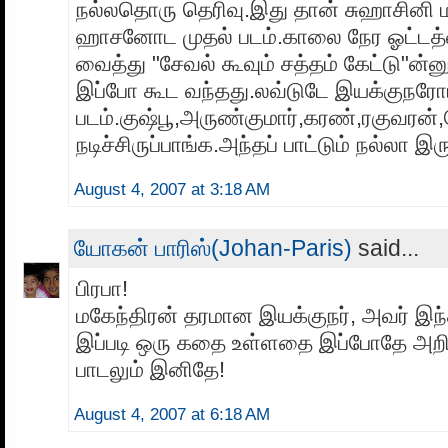
நல்லதொரு தெரிவு.இது தான் சுஹாசினி 
ஹாசனோட முதல் படம்.காலை நேர ஓட்டத
வைத்து "சேவல் கூவும் சத்தம் கேட்டு"ன்னு
இப்போ கூட வந்தது.லவ்டுடே இயக்குநர
படம்.குஷ்பூ,அருண்குமார்,கரண்,ரகுவரன
நடிச்சிருப்பாங்க.அந்தப் பாட்டும் நல்லா இரு
August 4, 2007 at 3:18 AM
யோகன் பாரிஸ்(Johan-Paris)
said...
பிரபா!
மகேந்திரன் தரமான இயக்குநர், அவர் இந்த
இப்படி ஒரு கதை உள்ளதை இப்போதே அறிந
பாடலும் இனிதே!
August 4, 2007 at 6:18 AM