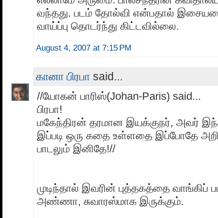
வந்தது. படம் தோல்வி என்பதால் இசையம
வாய்ப்பு தொடர்ந்து கிட்டவில்லை.
August 4, 2007 at 7:15 PM
கானா பிரபா
said...
//யோகன் பாரிஸ்(Johan-Paris) said...
பிரபா!
மகேந்திரன் தரமான இயக்குநர், அவர் இந்த
இப்படி ஒரு கதை உள்ளதை இப்போதே அறிந
பாடலும் இனிதே!//
முடிந்தால் இவரின் புத்தகத்தை வாங்கிப் பட
அண்ணா, சுவாரஸ்மாக இருக்கும்.