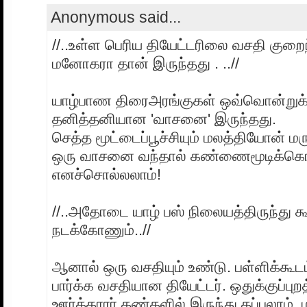
Anonymous said...
//..உள்ள பெரிய தியேட்டரிலை வசதி குறை
மனோகரா தான் இருந்தது . ..//
யாழ்பாண திரைஅரங்குகள் ஒவ்வொன்றுக்
தனித்தனியான 'வாசனை' இருந்தது.
செத்த மூட்டைப்பூச்சியும் மலத்தியோன் மர
ஒரு வாசனை வந்தால் கண்ணைமூடிக்க
எனச்சொல்லலாம்!
//..அதோடை யாழ் பஸ் நிலையத்திருந்து க
நடக்கோணும்..//
ஆனால் ஒரு வசதியும் உண்டு. பள்ளிக்கூடம
பார்க்க வசதியான தியேட்டர். ஒதுக்குப்புறத
ஊர்க்காரர் கண்களில் இருந்து தப்பலாம்.