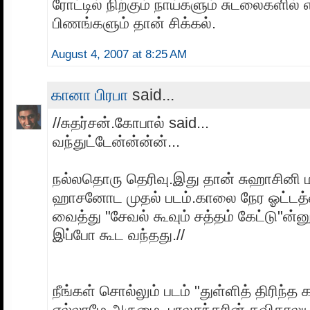
ரோட்டில் நிற்கும் நாய்களும் சுடலைகளில் எ
பிணங்களும் தான் சிக்கல்.
August 4, 2007 at 8:25 AM
கானா பிரபா
said...
//சுதர்சன்.கோபால் said...
வந்துட்டேன்ன்ன்ன்...
நல்லதொரு தெரிவு.இது தான் சுஹாசினி 
ஹாசனோட முதல் படம்.காலை நேர ஓட்டத
வைத்து "சேவல் கூவும் சத்தம் கேட்டு"ன்னு
இப்போ கூட வந்தது.//
நீங்கள் சொல்லும் படம் "துள்ளித் திரிந்த 
எல்லாமே அருமை. பாலசந்தரின் கவிதாலயா