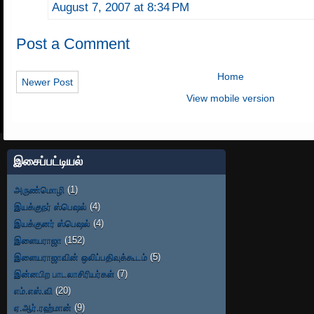
August 7, 2007 at 8:34 PM
Post a Comment
Home
Newer Post
View mobile version
இசைப்பட்டியல்
அருண்மொழி
(1)
இயக்குநர் ஸ்பெஷல்
(4)
இயக்குனர் ஸ்பெஷல்
(4)
இளையராஜா
(152)
இளையராஜாவின் ஒலிப்பதிவுக்கூடம்
(5)
இன்னபிற பாடலாசிரியர்கள்
(7)
எம்.எஸ்.வி
(20)
ஏ.ஆர்.ரஹ்மான்
(9)