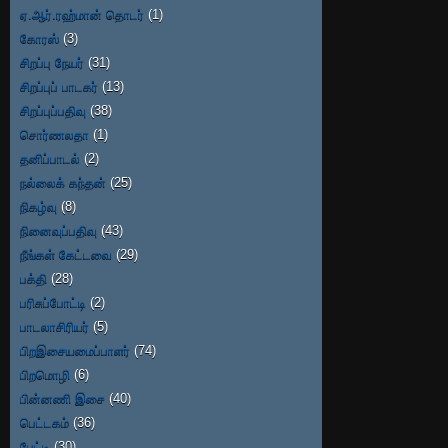
ஏ.ஆர்.ரஹ்மான் தொடர்
(1)
கோரஸ்
(3)
சிறப்பு நேயர்
(31)
சிறப்புப் பாடகர்
(13)
சிறப்புப்பதிவு
(38)
சொர்ணலதா
(1)
தனிப்பாடல்
(2)
நல்லைக் கந்தன்
(25)
நிகழ்வு
(8)
நினைவுப்பதிவு
(43)
நீங்கள் கேட்டவை
(29)
பக்தி
(28)
பரிசுப்போட்டி
(2)
பாடலாசிரியர்
(5)
பிறஇசையமைப்பாளர்
(74)
பிறமொழி
(6)
பின்னணி இசை
(40)
பெட்டகம்
(36)
பேட்டி
(30)