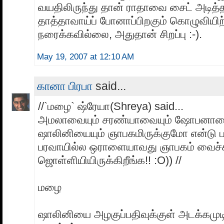
வயதிலிருந்து தான் ராதாவை சைட் அடித்த
தாத்தாவாய்ப் போனாப்பிறகும் கொழுவியி
நரைக்கவில்லை, அதுதான் சிறப்பு :-).
May 19, 2007 at 12:10 AM
கானா பிரபா
said...
//`மழை` ஷ்ரேயா(Shreya) said...
அமலாவையும் சரண்யாவையும் ஷோபனாவை
ஷாலினியையும் ஞாபகமிருக்குமோ என்டு பா
பரவாயில்ல ஒராளையாவது ஞாபகம் வைச்ச
ஜொள்ளியியிருக்கிறீங்க!! :O)) //
மழை
ஷாலினியை அழகுப்பதிவுக்குள் அடக்கமுட