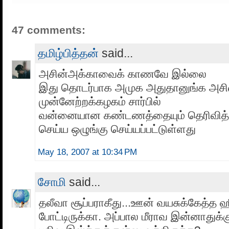
47 comments:
தமிழ்பித்தன்
said...
அசின்அக்காவைக் காணவே இல்லை
இது தொடர்பாக அமுக அதுதானுங்க அசி
முன்னேற்றக்கழகம் சார்பில்
வன்னையான கண்டணத்தையும் தெரிவித்து
செய்ய ஒழுங்கு செய்யப்பட்டுள்ளது
May 18, 2007 at 10:34 PM
சோமி
said...
தலீவா சூப்பராகீது...ஊன் வயசுக்கேத்த
போட்டிருக்கா. அப்பால மீராவ இன்னாதுக