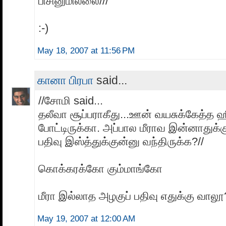
பிசினுமில்லை///
:-)
May 18, 2007 at 11:56 PM
கானா பிரபா
said...
//சோமி said...
தலீவா சூப்பராகீது...ஊன் வயசுக்கேத்த
போட்டிருக்கா. அப்பால மீராவ இன்னாதுக
பதிவு இஸ்த்துக்குன்னு வந்திருக்க?//
கொக்கரக்கோ கும்மாங்கோ
மீரா இல்லாத அழகுப் பதிவு எதுக்கு வாலூ
May 19, 2007 at 12:00 AM