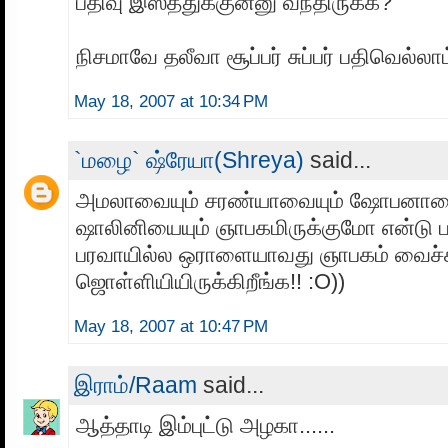
பதிவு இஸ்த்துக்குன்னு வந்திருக்க?
நிசமாவே தலீவா சூப்பர் சுப்பர் பதிவெல்லா
May 18, 2007 at 10:34 PM
`மழை` ஷ்ரேயா(Shreya)
said...
அமலாவையும் சரண்யாவையும் ஷோபனாவை
ஷாலினியையும் ஞாபகமிருக்குமோ என்டு பா
பரவாயில்ல ஒராளையாவது ஞாபகம் வைச்ச
ஜொள்ளியியிருக்கிறீங்க!! :O))
May 18, 2007 at 10:47 PM
இராம்/Raam
said...
ஆத்தாடி இம்புட்டு அழகா......