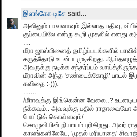
இளங்கோ-டிசே
said...
அஸினும் பாவனாவும் இல்லாத பதிவு, உப்பில
குப்பையிலே என்ரு கூறி முதலில் எனது க
....
மீரா ஜாஸ்மினைத் தமிழ்ப்படங்களில் பாவிக்
கருத்தோடு உடன்படமுடிகிறது. ஆய்தஎழுத
அவருக்கு நடிக்க சந்தர்ப்பம் வாய்த்திரு
மீராவின் அந்த 'சண்டைக்கோழி' பாடல் இர
கவிதை :-))).
.......
/மீராவுக்கு இங்கென்ன வேலை..? உடன
நீக்கவும்.. அவவுக்கு பதில் ராதாவையோ
போட்டுக் கொள்ளவும்/
கொழுவியின் நியாயம் புரிகிறது. அவர் ராத
காலங்களிலேயே, 'முதல் மரியாதை' சிவாஜ