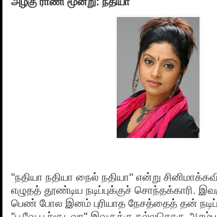
அழகு ராணி மூன்று: நதியா
"நதியா நதியா நைல் நதியா" என்று சினிமாக்கவ
எழுதத் தூண்டிய நடிப்புக்குச் சொந்தக்காரி. இவர
பெண் போல இனம் புரியாத நேசத்தைத் தன் நடிப்ப
"பூவே பூச்சூடவா" இவருக்கு நல்லதொரு ஆரம்