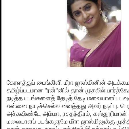
கேரளத்துப் பைங்கிளி மீரா ஜாஸ்மினின் அடக்க
தமிழ்ப்படமான "ரன்"னில் தான் முதலில் பார்த்தே
நடித்த படங்களைத் தேடித் தேடி மலையாளப்படவ
என்னை நாடிச்செல்ல வைத்தது அவர் நடிப்பு. பெ
அச்சுவிண்டே அம்மா, ரசதந்திரம், கஸ்தூரிமான
மலையாளப் படங்களுமே மீரா ஜாஸ்மினுக்கு முத்த