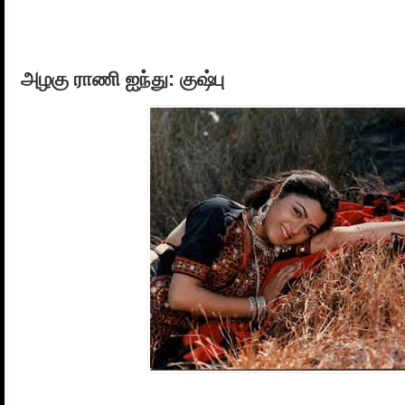
அழகு ராணி ஐந்து: குஷ்பு