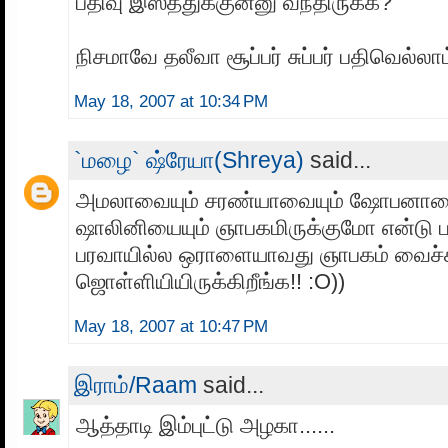
பதிவு இஸ்த்துக்குன்னு வந்திருக்க?
நிசமாவே தலீவா சூப்பர் சுப்பர் பதிவெல்லா
May 18, 2007 at 10:34 PM
`மழை` ஷ்ரேயா(Shreya)
said...
அமலாவையும் சரண்யாவையும் ஷோபனாவை
ஷாலினியையும் ஞாபகமிருக்குமோ என்டு பா
பரவாயில்ல ஒராளையாவது ஞாபகம் வைச்ச
ஜொள்ளியியிருக்கிறீங்க!! :O))
May 18, 2007 at 10:47 PM
இராம்/Raam
said...
ஆத்தாடி இம்புட்டு அழகா......