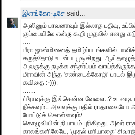
இளங்கோ-டிசே
said...
அஸினும் பாவனாவும் இல்லாத பதிவு, உப்பில
குப்பையிலே என்ரு கூறி முதலில் எனது க
....
மீரா ஜாஸ்மினைத் தமிழ்ப்படங்களில் பாவிக்
கருத்தோடு உடன்படமுடிகிறது. ஆய்தஎழுத
அவருக்கு நடிக்க சந்தர்ப்பம் வாய்த்திரு
மீராவின் அந்த 'சண்டைக்கோழி' பாடல் இர
கவிதை :-))).
.......
/மீராவுக்கு இங்கென்ன வேலை..? உடன
நீக்கவும்.. அவவுக்கு பதில் ராதாவையோ
போட்டுக் கொள்ளவும்/
கொழுவியின் நியாயம் புரிகிறது. அவர் ராத
காலங்களிலேயே, 'முதல் மரியாதை' சிவாஜ