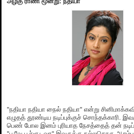
அழகு ராணி மூன்று: நதியா
"நதியா நதியா நைல் நதியா" என்று சினிமாக்கவ
எழுதத் தூண்டிய நடிப்புக்குச் சொந்தக்காரி. இவர
பெண் போல இனம் புரியாத நேசத்தைத் தன் நடிப்ப
"பூவே பூச்சூடவா" இவருக்கு நல்லதொரு ஆரம்