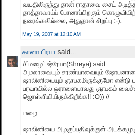
வயதிலிருந்து தான் ராதாவை சைட் அடித்த
தாத்தாவாய்ப் போனாப்பிறகும் கொழுவியி
நரைக்கவில்லை, அதுதான் சிறப்பு :-).
May 19, 2007 at 12:10 AM
கானா பிரபா
said...
//`மழை` ஷ்ரேயா(Shreya) said...
அமலாவையும் சரண்யாவையும் ஷோபனாவை
ஷாலினியையும் ஞாபகமிருக்குமோ என்டு பா
பரவாயில்ல ஒராளையாவது ஞாபகம் வைச்ச
ஜொள்ளியியிருக்கிறீங்க!! :O)) //
மழை
ஷாலினியை அழகுப்பதிவுக்குள் அடக்கமுட