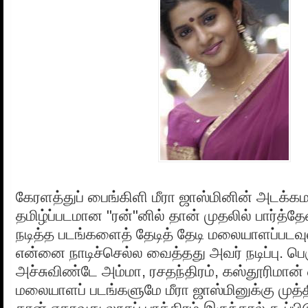
கேரளத்துப் பைங்கிளி மீரா ஜாஸ்மினின் அடக்க
தமிழ்ப்படமான "ரன்"னில் தான் முதலில் பார்த்தே
நடித்த படங்களைத் தேடித் தேடி மலையாளப்படவ
என்னை நாடிச்செல்ல வைத்தது அவர் நடிப்பு. பெ
அச்சுவிண்டே அம்மா, ரசதந்திரம், கஸ்தூரிமான
மலையாளப் படங்களுமே மீரா ஜாஸ்மினுக்கு முத்த