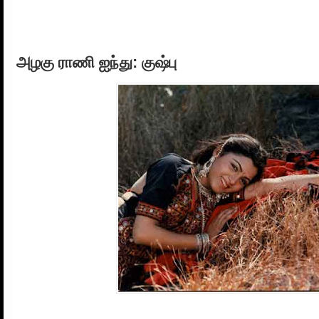
அழகு ராணி ஐந்து: குஷ்பு