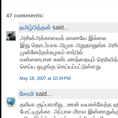
47 comments:
தமிழ்பித்தன்
said...
அசின்அக்காவைக் காணவே இல்லை
இது தொடர்பாக அமுக அதுதானுங்க அசி
முன்னேற்றக்கழகம் சார்பில்
வன்னையான கண்டணத்தையும் தெரிவித்து
செய்ய ஒழுங்கு செய்யப்பட்டுள்ளது
May 18, 2007 at 10:34 PM
சோமி
said...
தலீவா சூப்பராகீது...ஊன் வயசுக்கேத்த
போட்டிருக்கா. அப்பால மீராவ இன்னாதுக