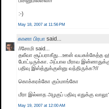
பிசினுமில்லை///
:-)
May 18, 2007 at 11:56 PM
கானா பிரபா
said...
//சோமி said...
தலீவா சூப்பராகீது...ஊன் வயசுக்கேத்த
போட்டிருக்கா. அப்பால மீராவ இன்னாதுக
பதிவு இஸ்த்துக்குன்னு வந்திருக்க?//
கொக்கரக்கோ கும்மாங்கோ
மீரா இல்லாத அழகுப் பதிவு எதுக்கு வாலூ
May 19, 2007 at 12:00 AM