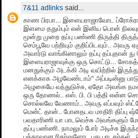
7&11 adlinks
said...
காண பிரபா... இளையராஜாவோட ப்ரோக்ரா
இளமை ததும்பும் என் இனிய பொன் நிலவும
மூன்று முறை தப்பு பண்ணி திருத்தி திருத்
செம்பூவே பற்றியும் குறிப்பிடவும்.. அவரு
அவார்டு வாங்கினாலும் தப்பு தப்புதான் 
இளையராஜாவுக்கு ஒரு சொட்டு... சோகத்
மனதுக்கும் அடக்கி அடி வயிற்றில் இருந்து
எனக்காக அழவேண்டாம்" அப்படின்னு பாட
அழுகையே வந்துடுச்சு, ஏதோ அவங்க நமக்
ஒரு தோணல்.. எஸ். பி. பி பத்தி என்ன சொ
சொல்லவே வேணாம்.. அவரு எப்பவும் ஸ்ட்
மென்ட் தான்.. போனதடவ மாதிரி திப்பு ஷ
பவதாரிணி யா பாடவெச்சு அவங்களும் மே
தப்பு பண்ணி. நாமலும் போர் அடிச்சு இருந்
பக்காவான ரிகர்ஷளோட புது பாடகர்கள்..