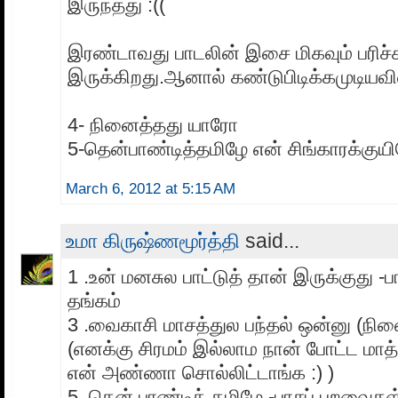
இருந்தது :((
இரண்டாவது பாடலின் இசை மிகவும் பரி
இருக்கிறது.ஆனால் கண்டுபிடிக்கமுடியவி
4- நினைத்தது யாரோ
5-தென்பாண்டித்தமிழே என் சிங்காரக்குய
March 6, 2012 at 5:15 AM
உமா கிருஷ்ணமூர்த்தி
said...
1 .உன் மனசுல பாட்டுத் தான் இருக்குது -ப
தங்கம்
3 .வைகாசி மாசத்துல பந்தல் ஒன்னு (நினை
(எனக்கு சிரமம் இல்லாம நான் போட்ட மாத
என் அண்ணா சொல்லிட்டாங்க :) )
5 .தென் பாண்டித் தமிழே -பாசப் பறவைகள