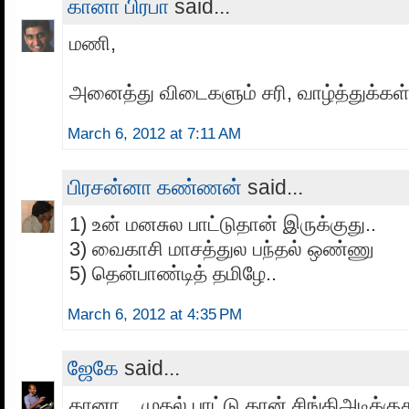
கானா பிரபா
said...
மணி,
அனைத்து விடைகளும் சரி, வாழ்த்துக்கள் 
March 6, 2012 at 7:11 AM
பிரசன்னா கண்ணன்
said...
1) உன் மனசுல பாட்டுதான் இருக்குது..
3) வைகாசி மாசத்துல பந்தல் ஒண்ணு
5) தென்பாண்டித் தமிழே..
March 6, 2012 at 4:35 PM
ஜேகே
said...
கானா .. முதல் பாட்டு தான் சிங்கிஅடிக்குத