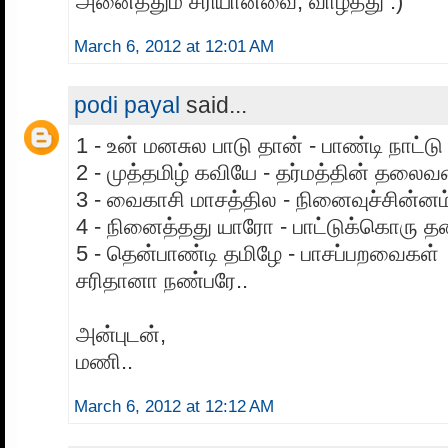
அனைத்தும் சரியானவை, வாழ்த்து :)
March 6, 2012 at 12:01 AM
podi payal
said...
1 - உன் மனசுல பாடு தான் - பாண்டி நாட்டு
2 - முத்தமிழ் கவியே - தர்மத்தின் தலைவ
3 - வைகாசி மாசத்தில - நினைவுச்சின்னம
4 - நினைத்தது யாரோ - பாட்டுக்கொரு 
5 - தென்பாண்டி தமிழே - பாசப்பறவைகள்
சரிதானா நண்பரே..
அன்புடன்,
மணி..
March 6, 2012 at 12:12 AM