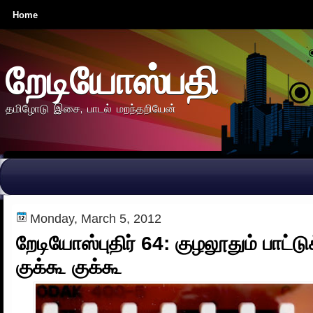
Home
றேடியோஸ்பதி
தமிழோடு இசை, பாடல் மறந்தறியேன்
Monday, March 5, 2012
றேடியோஸ்புதிர் 64: குழலூதும் பாட்டு
குக்கூ குக்கூ