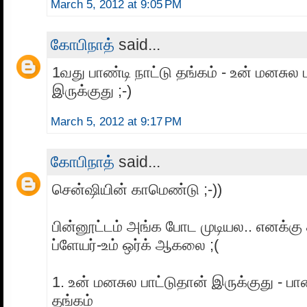
March 5, 2012 at 9:05 PM
கோபிநாத்
said...
1வது பாண்டி நாட்டு தங்கம் - உன் மனசுல ப
இருக்குது ;-)
March 5, 2012 at 9:17 PM
கோபிநாத்
said...
சென்ஷியின் காமெண்டு ;-))
பின்னூட்டம் அங்க போட முடியல.. எனக்கு
ப்ளேயர்-உம் ஒர்க் ஆகலை ;(
1. உன் மனசுல பாட்டுதான் இருக்குது - பாண
தங்கம்