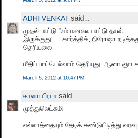
March 5, 2012 at 9:27 PM
ADHI VENKAT
said...
முதல் பாட்டு ”உம் மனசுல பாட்டு தான்
இருக்குது”.....கார்த்திக், நிரோஷா நடித்த
தெரியலை.
மீதிப் பாட்டெல்லாம் தெரியுது. ஆனா ஞா
March 5, 2012 at 10:47 PM
கானா பிரபா
said...
முத்துலெட்சுமி
எல்லாத்தையும் தேடிக் கண்டுபிடித்து வரவும