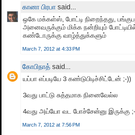
கானா பிரபா
said...
ஒகே மக்கள்ஸ், போட்டி நிறைந்தது, பங்குப
அனைவருக்கும் மிக்க நன்றியும் போட்டியில
கண்டோருக்கு வாழ்த்துக்களும்
March 7, 2012 at 4:33 PM
கோபிநாத்
said...
யப்பா எப்படியே 3 கண்டுபிடிச்சிட்டேன் ;-))
3வது பாட்டு சுத்தமாக நினைவேல்ல
4வது அய்யோ வட போச்சேன்னு இருக்கு ;-
March 7, 2012 at 7:56 PM