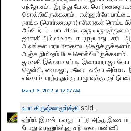
சந்தோசம்.. இறந்து போன சொர்ணலதாவுக
சொல்லியிருக்கலாம்.. என்னுள்ளே பாட்டை 
நாங்க (சொர்ணலதா) ரசிகர்கள் ரொம்ப பீ
அப்பேற்பட்ட பாடகியை ஒரு வருஷத்துல மற
ஜானகி அம்மாவால பாடமுடியாது.. சரி.. அ
அவங்கள மரியாதையை செஞ்சிருக்கலாம்.. 
அஞ்சு நிமிஷம் பேச சொல்லியிருக்கலாம்..
ஜானகி இல்லாம எப்படி இளையராஜா வோட 
ஜென்சி, சைலஜா, மனோ, சுசீலா அம்மா.
எல்லாம் மறந்ததுக்கு ராஜாவுக்கு குட்டு வ
March 8, 2012 at 12:07 AM
உமா கிருஷ்ணமூர்த்தி
said...
ஹ்ம்ம் இரண்டாவது பாட்டு அந்த இசை பட
போது வரணும்ன்னு கற்பனை பண்ணி