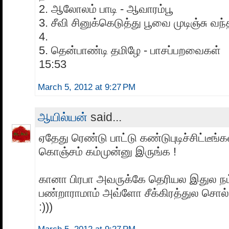
2. ஆலோலம் பாடி - ஆவாரம்பூ
3. சீவி சினுக்கெடுத்து பூவை முடிஞ்சு வந
4.
5. தென்பாண்டி தமிழே - பாசப்பறவைகள்
15:53
March 5, 2012 at 9:27 PM
ஆயில்யன்
said...
ஏதேது ரெண்டு பாட்டு கண்டுபுடிச்சிட்டீங
கொஞ்சம் கம்முன்னு இருங்க !
கானா பிரபா அவருக்கே தெரியல இதுல ந
பண்றாராமாம் அவ்ளோ சீக்கிரத்துல சொல்ல
:)))