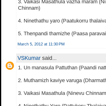
3. Vaikasi Masathula vazha maram (N
Chinnam)
4. Ninethathu yaro (Paatukorru thalaiv
5. Thenpandi thamizhe (Paasa paravai
March 5, 2012 at 11:30 PM
VSKumar
said...
1. Un manasula Pattuthan (Paandi nat
2. Muthamizh kaviye varuga (Dharmath
3. Vaikasi Masathula (Ninevu Chinnam
4. Ninethathu Yaro (Pattukoru Thalaiv