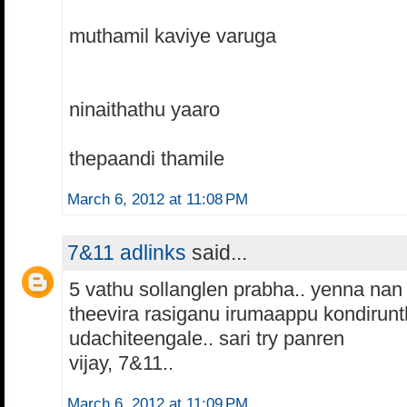
muthamil kaviye varuga
ninaithathu yaaro
thepaandi thamile
March 6, 2012 at 11:08 PM
7&11 adlinks
said...
5 vathu sollanglen prabha.. yenna nan 
theevira rasiganu irumaappu kondirunt
udachiteengale.. sari try panren
vijay, 7&11..
March 6, 2012 at 11:09 PM