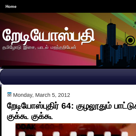
Home
றேடியோஸ்பதி
தமிழோடு இசை, பாடல் மறந்தறியேன்
Monday, March 5, 2012
றேடியோஸ்புதிர் 64: குழலூதும் பாட்டு
குக்கூ குக்கூ