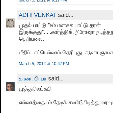
March 5, 2012 at 9:27 PM
ADHI VENKAT
said...
முதல் பாட்டு ”உம் மனசுல பாட்டு தான்
இருக்குது”.....கார்த்திக், நிரோஷா நடித்த
தெரியலை.
மீதிப் பாட்டெல்லாம் தெரியுது. ஆனா ஞா
March 5, 2012 at 10:47 PM
கானா பிரபா
said...
முத்துலெட்சுமி
எல்லாத்தையும் தேடிக் கண்டுபிடித்து வரவும