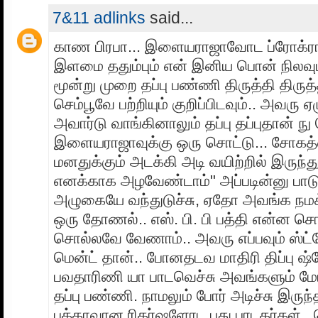
7&11 adlinks
said...
காண பிரபா... இளையராஜாவோட ப்ரோக்ரா
இளமை ததும்பும் என் இனிய பொன் நிலவும
மூன்று முறை தப்பு பண்ணி திருத்தி திருத்
செம்பூவே பற்றியும் குறிப்பிடவும்.. அவரு
அவார்டு வாங்கினாலும் தப்பு தப்புதான் 
இளையராஜாவுக்கு ஒரு சொட்டு... சோகத்
மனதுக்கும் அடக்கி அடி வயிற்றில் இருந்து
எனக்காக அழவேண்டாம்" அப்படின்னு பாட
அழுகையே வந்துடுச்சு, ஏதோ அவங்க நமக்
ஒரு தோணல்.. எஸ். பி. பி பத்தி என்ன சொ
சொல்லவே வேணாம்.. அவரு எப்பவும் ஸ்ட்
மென்ட் தான்.. போனதடவ மாதிரி திப்பு ஷ
பவதாரிணி யா பாடவெச்சு அவங்களும் மே
தப்பு பண்ணி. நாமலும் போர் அடிச்சு இருந்
பக்காவான ரிகர்ஷளோட புது பாடகர்கள்..