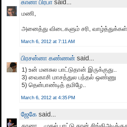
கானா பிரபா
said...
மணி,
அனைத்து விடைகளும் சரி, வாழ்த்துக்கள் 
March 6, 2012 at 7:11 AM
பிரசன்னா கண்ணன்
said...
1) உன் மனசுல பாட்டுதான் இருக்குது..
3) வைகாசி மாசத்துல பந்தல் ஒண்ணு
5) தென்பாண்டித் தமிழே..
March 6, 2012 at 4:35 PM
ஜேகே
said...
கானா .. முதல் பாட்டு தான் சிங்கிஅடிக்குத