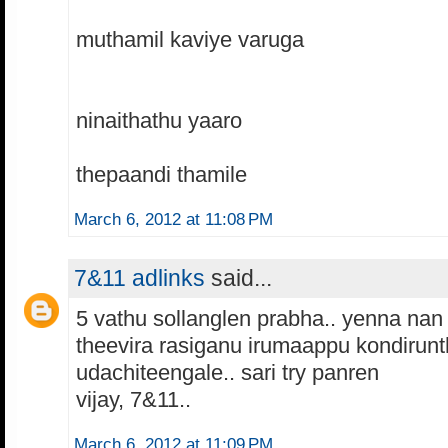
muthamil kaviye varuga
ninaithathu yaaro
thepaandi thamile
March 6, 2012 at 11:08 PM
7&11 adlinks
said...
5 vathu sollanglen prabha.. yenna nan 
theevira rasiganu irumaappu kondirunt
udachiteengale.. sari try panren
vijay, 7&11..
March 6, 2012 at 11:09 PM