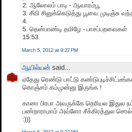
2. ஆலோலம் பாடி - ஆவாரம்பூ
3. சீவி சினுக்கெடுத்து பூவை முடிஞ்சு வந
4.
5. தென்பாண்டி தமிழே - பாசப்பறவைகள்
15:53
March 5, 2012 at 9:27 PM
ஆயில்யன்
said...
ஏதேது ரெண்டு பாட்டு கண்டுபுடிச்சிட்டீங
கொஞ்சம் கம்முன்னு இருங்க !
கானா பிரபா அவருக்கே தெரியல இதுல ந
பண்றாராமாம் அவ்ளோ சீக்கிரத்துல சொல்ல
:)))