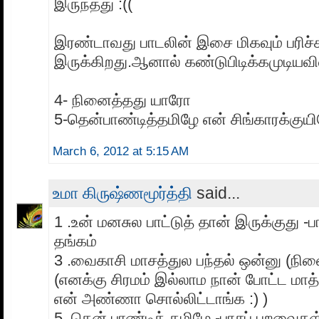
இருந்தது :((
இரண்டாவது பாடலின் இசை மிகவும் பரி
இருக்கிறது.ஆனால் கண்டுபிடிக்கமுடியவி
4- நினைத்தது யாரோ
5-தென்பாண்டித்தமிழே என் சிங்காரக்குய
March 6, 2012 at 5:15 AM
உமா கிருஷ்ணமூர்த்தி
said...
1 .உன் மனசுல பாட்டுத் தான் இருக்குது -ப
தங்கம்
3 .வைகாசி மாசத்துல பந்தல் ஒன்னு (நினை
(எனக்கு சிரமம் இல்லாம நான் போட்ட மாத
என் அண்ணா சொல்லிட்டாங்க :) )
5 .தென் பாண்டித் தமிழே -பாசப் பறவைகள