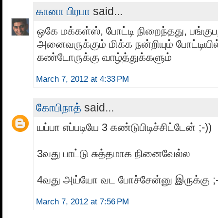
கானா பிரபா
said...
ஒகே மக்கள்ஸ், போட்டி நிறைந்தது, பங்குப
அனைவருக்கும் மிக்க நன்றியும் போட்டியில
கண்டோருக்கு வாழ்த்துக்களும்
March 7, 2012 at 4:33 PM
கோபிநாத்
said...
யப்பா எப்படியே 3 கண்டுபிடிச்சிட்டேன் ;-))
3வது பாட்டு சுத்தமாக நினைவேல்ல
4வது அய்யோ வட போச்சேன்னு இருக்கு ;-
March 7, 2012 at 7:56 PM