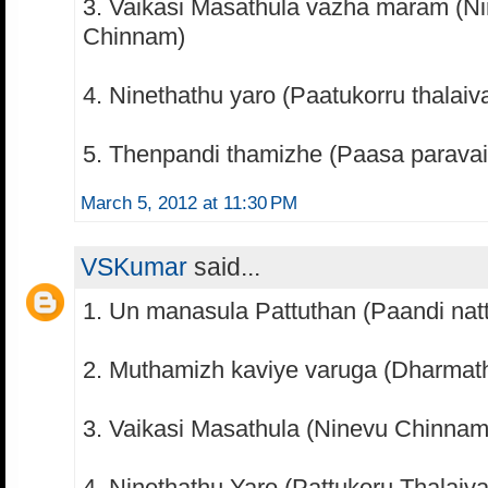
3. Vaikasi Masathula vazha maram (N
Chinnam)
4. Ninethathu yaro (Paatukorru thalaiv
5. Thenpandi thamizhe (Paasa paravai
March 5, 2012 at 11:30 PM
VSKumar
said...
1. Un manasula Pattuthan (Paandi nat
2. Muthamizh kaviye varuga (Dharmath
3. Vaikasi Masathula (Ninevu Chinnam
4. Ninethathu Yaro (Pattukoru Thalaiv