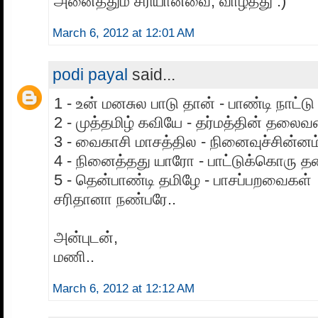
அனைத்தும் சரியானவை, வாழ்த்து :)
March 6, 2012 at 12:01 AM
podi payal
said...
1 - உன் மனசுல பாடு தான் - பாண்டி நாட்டு
2 - முத்தமிழ் கவியே - தர்மத்தின் தலைவ
3 - வைகாசி மாசத்தில - நினைவுச்சின்னம
4 - நினைத்தது யாரோ - பாட்டுக்கொரு 
5 - தென்பாண்டி தமிழே - பாசப்பறவைகள்
சரிதானா நண்பரே..
அன்புடன்,
மணி..
March 6, 2012 at 12:12 AM