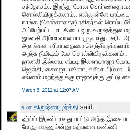
சந்தோசம்.. இறந்து போன சொர்ணலதாவுக
சொல்லியிருக்கலாம்.. என்னுள்ளே பாட்டை 
நாங்க (சொர்ணலதா) ரசிகர்கள் ரொம்ப பீ
அப்பேற்பட்ட பாடகியை ஒரு வருஷத்துல மற
ஜானகி அம்மாவால பாடமுடியாது.. சரி.. அ
அவங்கள மரியாதையை செஞ்சிருக்கலாம்.. 
அஞ்சு நிமிஷம் பேச சொல்லியிருக்கலாம்..
ஜானகி இல்லாம எப்படி இளையராஜா வோட 
ஜென்சி, சைலஜா, மனோ, சுசீலா அம்மா.
எல்லாம் மறந்ததுக்கு ராஜாவுக்கு குட்டு வ
March 8, 2012 at 12:07 AM
உமா கிருஷ்ணமூர்த்தி
said...
ஹ்ம்ம் இரண்டாவது பாட்டு அந்த இசை பட
போது வரணும்ன்னு கற்பனை பண்ணி