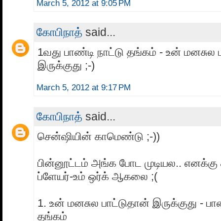
March 5, 2012 at 9:05 PM
கோபிநாத்
said...
1வது பாண்டி நாட்டு தங்கம் - உன் மனசுல ப
இருக்குது ;-)
March 5, 2012 at 9:17 PM
கோபிநாத்
said...
சென்ஷியின் காமெண்டு ;-))
பின்னூட்டம் அங்க போட முடியல.. எனக்கு
ப்ளேயர்-உம் ஒர்க் ஆகலை ;(
1. உன் மனசுல பாட்டுதான் இருக்குது - பாண
தங்கம்