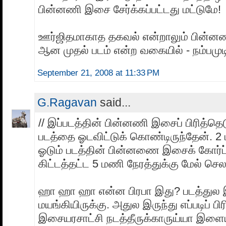
பின்னணி இசை சேர்க்கப்பட்டது மட்டுமே!
ஊர்ஜிதமாகாத தகவல் என்றாலும் பின்ன
ஆன முதல் படம் என்ற வகையில் - நம்பமுட
September 21, 2008 at 11:33 PM
G.Ragavan
said...
// இப்படத்தின் பின்னணி இசைப் பிரித்தெடு
படத்தை ஓடவிட்டுக் கொண்டிருந்தேன். 2 
ஓடும் படத்தின் பின்னணை இசைக் கோர்ப்
கிட்டத்தட்ட 5 மணி நேரத்துக்கு மேல் செல
ஹா ஹா ஹா என்ன பிரபா இது? படத்துல
மயங்கியிருக்கு. அதுல இருந்து எப்படிப் பிரி
இசையரசாட்சி நடத்தீருக்காருய்யா இளைய