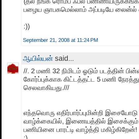
(தல நீங்க ரொம்ப ஃபீல் பண்ணியிருக்கீங
பழைய ஞாபகமெல்லாம் அப்படியே லைன்ல் வந
:))
September 21, 2008 at 11:24 PM
ஆயில்யன்
said...
//. 2 மணி 32 நிமிடம் ஓடும் படத்தின் 
கோர்ப்புக்காக கிட்டத்தட்ட 5 மணி நேரத்து
செலவாகியது.///
எந்தவொரு எதிர்பார்ப்புமின்றி இசையோ
வாழ்க்கையில், இணையத்தில் இசைக்கும் 
பணியினை பாரட்டி வாழ்த்தி மகிழ்கிறேன்!
:)