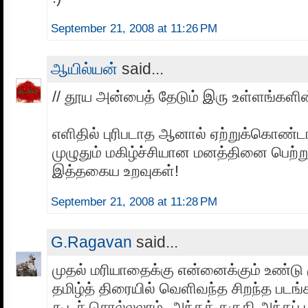
September 21, 2008 at 11:26 PM
ஆயில்யன்
said...
// தூய அன்பைத் தேடும் இரு உள்ளங்களின்
எளிதில் புரிபடாத ஆனால் ஏற்றுக்கொண்டா
முழுதும் மகிழ்ச்சியான மனத்தினை பெற்று
இத்தகைய உறவுகள்!
September 21, 2008 at 11:28 PM
G.Ragavan
said...
முதல் மரியாதைக்கு என்னைக்கும் உண்டு
தமிழ்த் திரையில் வெளிவந்த சிறந்த படங
கூடச் சொல்லலாம். அந்தத் தகுதி அந்தப் ப