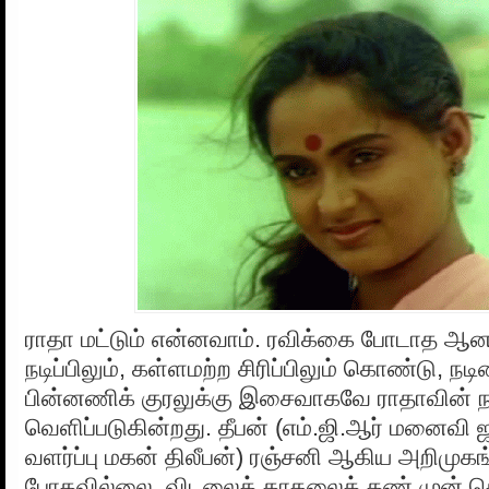
ராதா மட்டும் என்னவாம். ரவிக்கை போடாத ஆன
நடிப்பிலும், கள்ளமற்ற சிரிப்பிலும் கொண்டு, ந
பின்னணிக் குரலுக்கு இசைவாகவே ராதாவின் நடி
வெளிப்படுகின்றது. தீபன் (எம்.ஜி.ஆர் மனைவி
வளர்ப்பு மகன் திலீபன்) ரஞ்சனி ஆகிய அறிமு
போகவில்லை. விடலைக் காதலைக் கண் முன் 