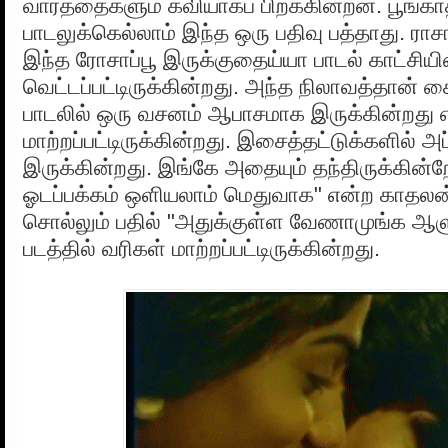
வார்த்தைகளும் கவியாகப் பிறக்கின்றன. பூங்காத்
பாடலுக்கெல்லாம் இந்த ஒரு பதிவு பத்தாது. ரா
இந்த ரோசாப்பூ இருக்குதைய்யா பாடல் காட்சியின
வெட்டப்பட்டிருக்கின்றது. அந்த நிலாவத்தான் கை
பாடலில் ஒரு வசனம் ஆபாசமாக இருக்கின்றது என
மாற்றப்பட்டிருக்கின்றது. இசைத்தட்டுக்களில் அப
இருக்கின்றது. இங்கே அதையும் தந்திருக்கின்ற
ஓடப்பக்கம் ஒளியலாம் மெதுவாக" என்ற காதலன் 
சொல்லும் பதில் "அதுக்குள்ள வேணாமுங்க ஆ
படத்தில் வரிகள் மாற்றப்பட்டிருக்கின்றது.