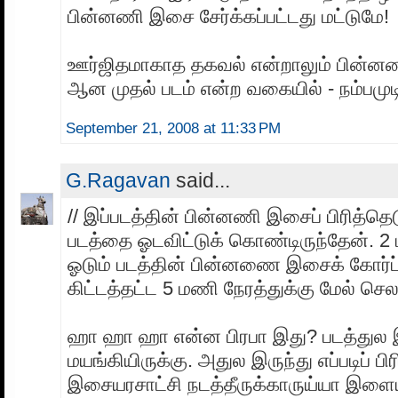
பின்னணி இசை சேர்க்கப்பட்டது மட்டுமே!
ஊர்ஜிதமாகாத தகவல் என்றாலும் பின்ன
ஆன முதல் படம் என்ற வகையில் - நம்பமுட
September 21, 2008 at 11:33 PM
G.Ragavan
said...
// இப்படத்தின் பின்னணி இசைப் பிரித்தெடு
படத்தை ஓடவிட்டுக் கொண்டிருந்தேன். 2 
ஓடும் படத்தின் பின்னணை இசைக் கோர்ப்
கிட்டத்தட்ட 5 மணி நேரத்துக்கு மேல் செல
ஹா ஹா ஹா என்ன பிரபா இது? படத்துல
மயங்கியிருக்கு. அதுல இருந்து எப்படிப் பிரி
இசையரசாட்சி நடத்தீருக்காருய்யா இளைய