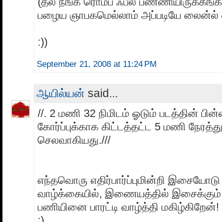
(தல நீங்க ரொம்ப ஃபீல் பண்ணியிருக்கீங
பழைய ஞாபகமெல்லாம் அப்படியே லைன்ல் வந
:))
September 21, 2008 at 11:24 PM
ஆயில்யன்
said...
//. 2 மணி 32 நிமிடம் ஓடும் படத்தின் 
கோர்ப்புக்காக கிட்டத்தட்ட 5 மணி நேரத்து
செலவாகியது.///
எந்தவொரு எதிர்பார்ப்புமின்றி இசையோ
வாழ்க்கையில், இணையத்தில் இசைக்கும் 
பணியினை பாரட்டி வாழ்த்தி மகிழ்கிறேன்!
:)