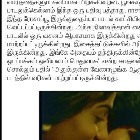
வார்த்தைகளும் கவியாகப் பிறக்கின்றன. பூங்காத்
பாடலுக்கெல்லாம் இந்த ஒரு பதிவு பத்தாது. ரா
இந்த ரோசாப்பூ இருக்குதைய்யா பாடல் காட்சியின
வெட்டப்பட்டிருக்கின்றது. அந்த நிலாவத்தான் கை
பாடலில் ஒரு வசனம் ஆபாசமாக இருக்கின்றது என
மாற்றப்பட்டிருக்கின்றது. இசைத்தட்டுக்களில் அப
இருக்கின்றது. இங்கே அதையும் தந்திருக்கின்ற
ஓடப்பக்கம் ஒளியலாம் மெதுவாக" என்ற காதலன் 
சொல்லும் பதில் "அதுக்குள்ள வேணாமுங்க ஆ
படத்தில் வரிகள் மாற்றப்பட்டிருக்கின்றது.