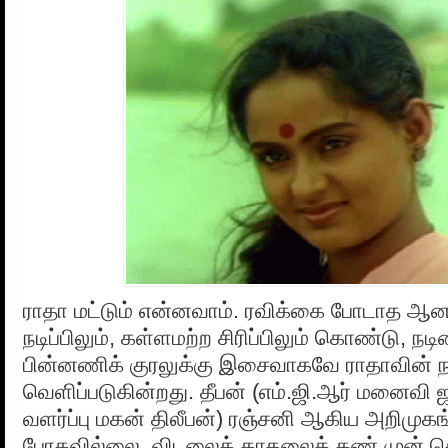
ராதா மட்டும் என்னவாம். ரவிக்கை போடாத ஆன
நடிப்பிலும், கள்ளமற்ற சிரிப்பிலும் கொண்டு, ந
பின்னணிக் குரலுக்கு இசைவாகவே ராதாவின் நடி
வெளிப்படுகின்றது. தீபன் (எம்.ஜி.ஆர் மனைவி
வளர்ப்பு மகன் திலீபன்) ரஞ்சனி ஆகிய அறிமு
போகவில்லை. விடலைக் காதலைக் கண் முன் 