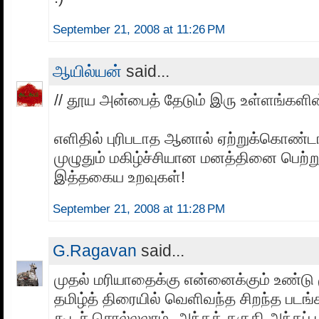
September 21, 2008 at 11:26 PM
ஆயில்யன்
said...
// தூய அன்பைத் தேடும் இரு உள்ளங்களின்
எளிதில் புரிபடாத ஆனால் ஏற்றுக்கொண்டா
முழுதும் மகிழ்ச்சியான மனத்தினை பெற்று
இத்தகைய உறவுகள்!
September 21, 2008 at 11:28 PM
G.Ragavan
said...
முதல் மரியாதைக்கு என்னைக்கும் உண்டு
தமிழ்த் திரையில் வெளிவந்த சிறந்த படங
கூடச் சொல்லலாம். அந்தத் தகுதி அந்தப் ப