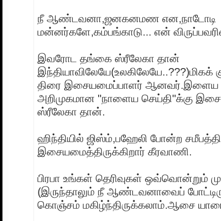
நீ ஆண்டவனா,ஜனகனமண என,நாடோடி
மன்னர்களே,கம்பங்காடு... என் விருப்பவரிச
இவரோட தங்கை ஸ்ரீலேகா தான்
இந்தியாவிலேயே(உலகிலேயே..???)மிகக் 
திரை இசையமைப்பாளர் ஆனவர்.இளைய
அறிமுகமான "நாளைய செய்தி"க்கு இச
ஸ்ரீலேகா தான்.
ஹிந்தியில் ஜிஸ்ம்,பஹேலி போன்ற சமீபத்த
இசையமைத்திருக்கிறார் கீரவாணி.
பிரபா உங்கள் தெரிவுகள் ஒவ்வொன்றும் மு
(இருந்தாலும் நீ ஆண்டவனாவைப் போட்டிர
கொஞ்சம் மகிழ்ந்திருக்கலாம்.ஆசை யாரை 