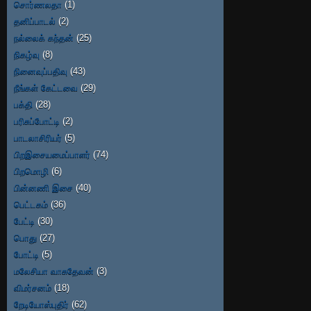
சொர்ணலதா
(1)
தனிப்பாடல்
(2)
நல்லைக் கந்தன்
(25)
நிகழ்வு
(8)
நினைவுப்பதிவு
(43)
நீங்கள் கேட்டவை
(29)
பக்தி
(28)
பரிசுப்போட்டி
(2)
பாடலாசிரியர்
(5)
பிறஇசையமைப்பாளர்
(74)
பிறமொழி
(6)
பின்னணி இசை
(40)
பெட்டகம்
(36)
பேட்டி
(30)
பொது
(27)
போட்டி
(5)
மலேசியா வாசுதேவன்
(3)
விமர்சனம்
(18)
றேடியோஸ்புதிர்
(62)