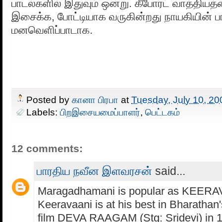
பாடல்களில் இதுவும் ஒன்று. கீபோர்ட் வாத்திய
இசைக்க, போட்டியாக வருகின்றது நாயகியின் பா
மனவெளிப்பாடாக.
Posted by
கானா பிரபா
at
Tuesday, July 10, 20
Labels:
பிறஇசையமைப்பாளர்
,
பெட்டகம்
12 comments:
பாரதிய நவீன இளவரசன்
said...
Maragadhamani is popular as KEERA
Keeravaani is at his best in Bharatha
film DEVA RAAGAM (Stg: Sridevi) in 19