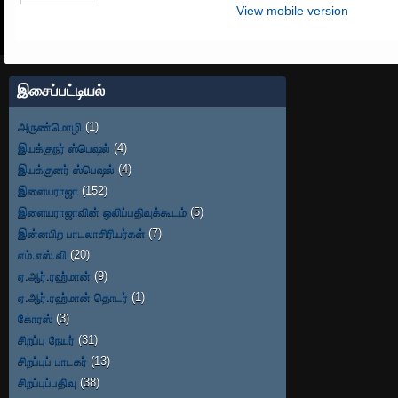
View mobile version
இசைப்பட்டியல்
அருண்மொழி
(1)
இயக்குநர் ஸ்பெஷல்
(4)
இயக்குனர் ஸ்பெஷல்
(4)
இளையராஜா
(152)
இளையராஜாவின் ஒலிப்பதிவுக்கூடம்
(5)
இன்னபிற பாடலாசிரியர்கள்
(7)
எம்.எஸ்.வி
(20)
ஏ.ஆர்.ரஹ்மான்
(9)
ஏ.ஆர்.ரஹ்மான் தொடர்
(1)
கோரஸ்
(3)
சிறப்பு நேயர்
(31)
சிறப்புப் பாடகர்
(13)
சிறப்புப்பதிவு
(38)