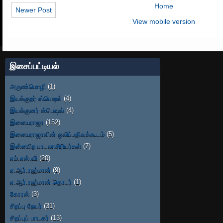
Home
Newer Post
View mobile version
இசைப்பட்டியல்
அருண்மொழி
(1)
இயக்குநர் ஸ்பெஷல்
(4)
இயக்குனர் ஸ்பெஷல்
(4)
இளையராஜா
(152)
இளையராஜாவின் ஒலிப்பதிவுக்கூடம்
(5)
இன்னபிற பாடலாசிரியர்கள்
(7)
எம்.எஸ்.வி
(20)
ஏ.ஆர்.ரஹ்மான்
(9)
ஏ.ஆர்.ரஹ்மான் தொடர்
(1)
கோரஸ்
(3)
சிறப்பு நேயர்
(31)
சிறப்புப் பாடகர்
(13)