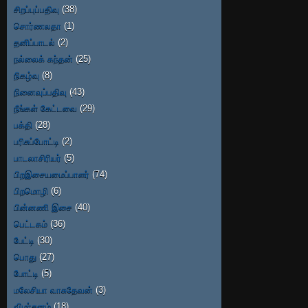
சிறப்புப்பதிவு
(38)
சொர்ணலதா
(1)
தனிப்பாடல்
(2)
நல்லைக் கந்தன்
(25)
நிகழ்வு
(8)
நினைவுப்பதிவு
(43)
நீங்கள் கேட்டவை
(29)
பக்தி
(28)
பரிசுப்போட்டி
(2)
பாடலாசிரியர்
(5)
பிறஇசையமைப்பாளர்
(74)
பிறமொழி
(6)
பின்னணி இசை
(40)
பெட்டகம்
(36)
பேட்டி
(30)
பொது
(27)
போட்டி
(5)
மலேசியா வாசுதேவன்
(3)
விமர்சனம்
(18)