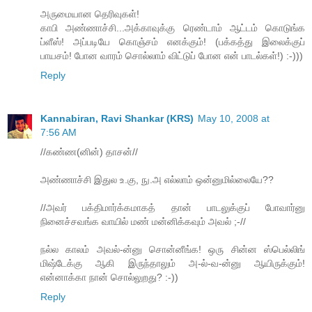
அருமையான தெரிவுகள்!
காபி அண்ணாச்சி...அக்காவுக்கு ரெண்டாம் ஆட்டம் கொடுங்க
ப்ளீஸ்! அப்படியே கொஞ்சம் எனக்கும்! (பக்கத்து இலைக்குப்
பாயசம்! போன வாரம் சொல்லாம் விட்டுப் போன என் பாடல்கள்!) :-)))
Reply
Kannabiran, Ravi Shankar (KRS)
May 10, 2008 at
7:56 AM
//கண்ண(னின்) தாசன்//
அண்ணாச்சி இதுல உ.கு, நு.அ எல்லாம் ஒன்னுமில்லையே??
//அவர் பக்திமார்க்கமாகத் தான் பாடலுக்குப் போவார்னு
நினைச்சவங்க வாயில் மண் மன்னிக்கவும் அவல் ;-//
நல்ல காலம் அவல்-ன்னு சொன்னீங்க! ஒரு சின்ன ஸ்பெல்லிங்
மிஷ்டேக்கு ஆகி இருந்தாலும் அ-ல்-வ-ன்னு ஆயிருக்கும்!
என்னாக்கா நான் சொல்லுறது? :-))
Reply