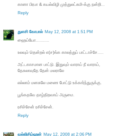
கானா பிரபா & கயல்விழி முத்துலட்சுமி-க்கு நன்றி...
Reply
துளசி கோபால்
May 12, 2008 at 1:51 PM
ஹைய்யோ...........
உலவும் தென்றல் எ(ச)ங்க காலத்துப் பாட்டாச்சே.....
அட்டகாசமான பாட்டு. இதுவும் வாராய் நீ வாராய்,
தேசுலாவுதே தேன் மலராலே
எல்லாம் மனசுலே மணை போட்டு உக்கார்ந்துருக்கு.
பூங்கதவே தாழ்திறவாய் அருமை.
ரசிச்சேன் ரசிச்சேன்.
Reply
வல்லிசிம்ஹன்
May 12, 2008 at 2:06 PM