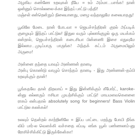
அழகிய கண்ணே உறவுகள் நீயே = உம் அம்மா...பசங்க! நான்
ஒன்னும் சொல்லலை-க்கா இந்தப் பாட்டு பத்தி!
மஞ்சள் என்றென்றும் நிலையானது, மழை வந்தாலுமே கலையாதது!
பூவிலே மேடை நான் போடவா = ஜெயச்சந்திரன் குரல் அப்படிக்
குழையும் இந்தப் பாட்டுல! இதுல வரும் புல்லாங்குழல் ஒரு மயக்கம்
என்றால், ஜெயச்சந்திரன் கடைசியா பின்னணி இசை எதுவுமே
இல்லாம...முடிப்பாரு பாருங்க! அந்தக் கட்டம் அருமையிலும்
அருமை!
அன்னை தந்தை யாவும் அண்ணன் தானடி
அன்பு கொண்டு வாழும் சொந்தம் தானடி - இது அண்ணன்-தம்பி
உறவுக்கும் தான்!
பூங்கதவே தாள் திறவாய் = இது இன்னிக்கும் கீபோர்ட், karoke-
ன்னு எல்லாரும் ஈசியா முயற்சிக்கும் பாட்டு! மாயமளவகெளளை
ராகம் என்பதால் absolutely song for beginners! Bass Violin
பாட்டுல கலக்கல்!
உலவும் தென்றல் காற்றினிலே = இப்ப பாட்டை மறந்து போயி நீங்க
விம் பார்-ல வெளக்கி வச்சதை எப்படி எங்க யூஸ் பண்ணலாம்-னு
ரோசிச்சிக்கிட்டு இருக்கேன்கா!