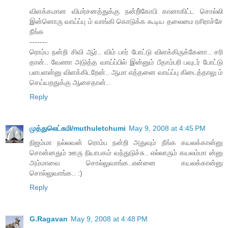
விளக்கமான விமர்சனத்துக்கு நன்றி்கோபி கானாகிட்ட சொல்லி
இன்னொரு வாய்ப்பு ம் வாங்கி கொடுக்க கூடிய தலைமை ரசிராச்சே
நீங்க
-------
ரொம்ப நன்றி சிவி ஆர்.. விம் பார் போட்டு விளக்கிருக்கேனா.. சரி
தான்.. வேணா அடுத்த வாய்ப்பில் இன்னும் பீதாம்பரி பவுடர் போட்டு
பளபளன்னு விளக்கிடறேன்.. ஆமா எத்தனை வாய்ப்பு கிடைத்தாலு ம்
செய்யறதுக்கு ஆசைதான்..
Reply
முத்துலெட்சுமி/muthuletchumi
May 9, 2008 at 4:45 PM
நிஜம்மா நல்லவன் ரொம்ப நன்றி அதுவும் நீங்க கயலக்கான்னு
சொன்னதும் ஊரு நியாபகம் வந்துடுச்சு.. எல்லாரும் கயலம்மா ன்னு
அம்மாவை சொல்லுவாங்க..என்னை கயலக்கான்னு
சொல்லுவாங்க.. :)
Reply
G.Ragavan
May 9, 2008 at 4:48 PM