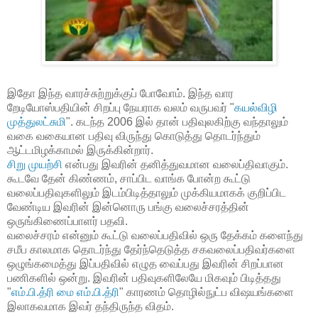
இதோ இந்த வாரச்சுற்றுக்குப் போவோம். இந்த வார
றேடியோஸ்பதியின் சிறப்பு நேயராக வலம் வருபவர் "
கயல்விழி
முத்துலட்சுமி
". கடந்த 2006 இல் தான் பதிவுலகிற்கு வந்தாலும்
வகை வகையான பதிவு விருந்து கொடுத்து தொடர்ந்தும்
ஆட்டமிழக்காமல் இருக்கின்றார்.
சிறு முயற்சி
என்பது இவரின் தனித்துவமான வலைப்திவாகும்.
கூடவே தேன் கிண்ணம், சாப்பிட வாங்க போன்ற கூட்டு
வலைப்பதிவுகளிலும் இடம்பிடித்தாலும் முக்கியமாகக் குறிப்பிட
வேண்டிய இவரின் இன்னொரு பங்கு வலைச்சரத்தின்
ஒருங்கிணைப்பாளர் பதவி.
வலைச்சரம் என்னும் கூட்டு வலைப்பதிவில் ஒரு தேக்கம் களைந்து
சமீப காலமாக தொடர்ந்து தேர்ந்தெடுத்த சகவலைப்பதிவர்களை
ஒழுங்கமைத்து இப்பதிவில் எழுத வைப்பது இவரின் சிறப்பான
பணிகளில் ஒன்று. இவரின் பதிவுகளிலேயே மிகவும் பிடித்தது
"
எம்.பி.த்ரி மை எம்.பி.த்ரி
" காரணம் தொழில்நுட்ப விஷயங்களை
இலாகவமாக இவர் தந்திருந்த விதம்.