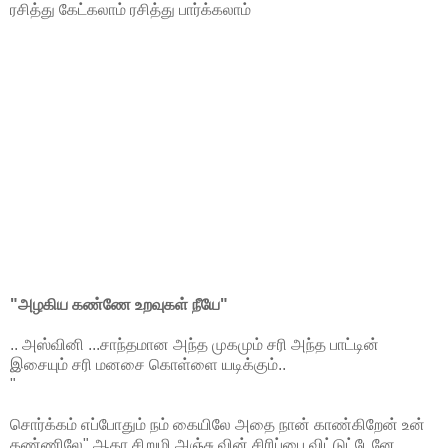
ரசித்து கேட்கலாம் ரசித்து பார்க்கலாம்
"அழகிய கண்ணே உறவுகள் நீயே"
.. அஸ்வினி ...சாந்தமான அந்த முகமும் சரி அந்த பாட்டின்
இசையும் சரி மனசை கொள்ளை யடிக்கும்..
"
சொர்க்கம் எப்போதும் நம் கையிலே அதை நான் காண்கிறேன் உன்
கண்ணிலே" ஆகா சிறுமி அஞ்சு வின் சிரிப்பை விட்டுட்டேனே...