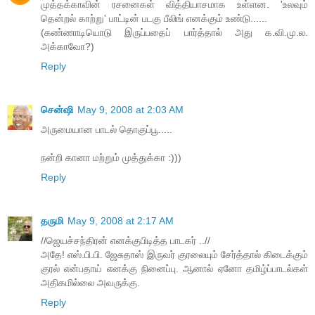
முத்தக்காவின் ரசனைகள் வித்தியாசமாக உள்ளன. 'உலவும்
தென்றல் காற்று' பாட்டின் படகு பீலிங் எனக்கும் உண்டு......
(கண்ணாடியொடு இருப்பதைப் பார்த்தால் அது க.வி.மு.ல.
அக்காவோ?)
Reply
சென்ஷி
May 9, 2008 at 2:03 AM
அருமையான பாடல் தொகுப்பூ.....
நன்றி கானா மற்றும் முத்துக்கா :)))
Reply
தருமி
May 9, 2008 at 2:17 AM
//ஜெயச்சந்திரன் எனக்குபிடித்த பாடகர் ..//
அதே! எஸ்.பி.பி. ஜேசுதாஸ் இருவர் குரலையும் சேர்த்தால் கிடைக்கும்
குரல் என்பதாய் எனக்கு நினைப்பு. ஆனால் ஏனோ தமிழ்ப்பாடல்கள்
அதிகமில்லை அவருக்கு.
Reply