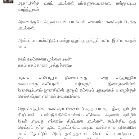
ஆகா..இந்த வாரப் பாடல்கள் உங்களுடையனவா. என்னுடைய
வாழ்த்துகள்.
அனைத்துமே அருமையான பாடல்கள். எல்லாமே எனக்கும் பிடித்த
பாடல்கள்.
அன்புள்ள மான்விழியே என்று குறும்பூ பூக்கும் எளிய இனிய காதல்
பாடல்.
நலம் நலம்தானா முல்லை மலரே
சுகம் சுகம்தானா முத்துச்சரமே
மஞ்சள் எப்போதும் நிலையானது.. மழை வந்தாலுமே
கரையாதது...கவியரசர் வரிகளும் இசைஞானியின்
இசையும்..எஸ்.ஜானகியின் குரலும் நம்மைப் புதுவுலகம் அழைத்துச்
செல்கின்றன என்றால் மிகையில்லை.
ஜெயச்சந்திரன் எனக்கும் மிகவும் பிடித்த பாடகர். இவர் தமிழில்
சிறப்பாகப் பயன்படுத்திக்கொள்ளப்படவில்லை. ஆனால் தமிழில்
இவர் பாடியது எல்லாமே சிறப்பான பாடல்கள். சமீபத்திய ஒரு
தெய்வம் தந்த பூவே ஆகட்ட்டும்....பழைய வசந்தகால நதிகளிலே
பாடல் ஆகட்டும். அவர் தனித்தன்மை கெடாமல் பாடியிருப்பார்.