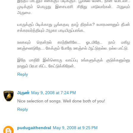
இந்தப் பாடலும் எனக்குப் பிடிக்கும். பூவிலே மேடை நான் போடவா..
முடிக்கும் பொழுது இசையரசி சிறிது பாடுவார்கள். அதுவும்
அருமை.
யாருக்குப் பிடிக்காது பூங்கதவு தாழ் திறக்க? உமாரமணனும் தீபன்
சக்கரவர்த்தியும் அழகா பாடியிருப்பாங்க.
உலகவும் தென்றல் காற்றினிலே... ஓடமிதே.. நாம் மகிழ
ஊஞ்சலாடுதே... கேக்கும் போதே ஊஞ்சல் ஆட்டுதல்ல. நல்ல பாட்டு.
இதே மாதிரி இன்னொரு வாய்ப்பு உங்களுக்குக் குடுக்கனும்னு
நானும் பிரபா கிட்ட கேட்டுக்கிறேன்.
Reply
அருண்
May 9, 2008 at 7:24 PM
Nice selection of songs. Well done both of you!
Reply
pudugaithendral
May 9, 2008 at 9:25 PM