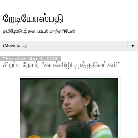
றேடியோஸ்பதி
தமிழோடு இசை, பாடல் மறந்தறியேன்
▼
Thursday, May 8, 2008
சிறப்பு நேயர் "கயல்விழி முத்துலெட்சுமி"