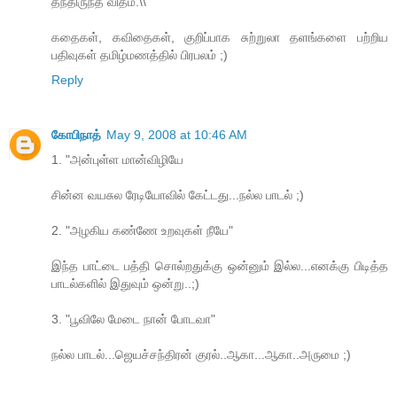
தந்திருந்த விதம்.\\
கதைகள், கவிதைகள், குறிப்பாக சுற்றுலா தளங்களை பற்றிய
பதிவுகள் தமிழ்மணத்தில் பிரபலம் ;)
Reply
கோபிநாத்
May 9, 2008 at 10:46 AM
1. "அன்புள்ள மான்விழியே
சின்ன வயசுல ரேடியோவில் கேட்டது...நல்ல பாடல் ;)
2. "அழகிய கண்ணே உறவுகள் நீயே"
இந்த பாட்டை பத்தி சொல்றதுக்கு ஒன்னும் இல்ல...எனக்கு பிடித்த
பாடல்களில் இதுவும் ஒன்று..;)
3. "பூவிலே மேடை நான் போடவா"
நல்ல பாடல்...ஜெயச்சந்திரன் குரல்..ஆகா...ஆகா..அருமை ;)