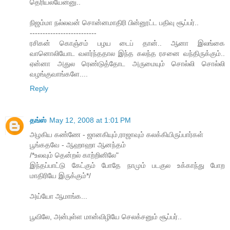
தெரியலயேன்னு..
நிஜம்மா நல்லவன் சொன்னமாதிரி பின்னூட்ட பதிவு சூப்பர்..
--------------------------
ரசிகன் கொஞ்சம் பழய டைப் தான்.. ஆனா இலங்கை
வானொலியோட வளர்ந்ததால இந்த கலந்த ரசனை வந்திருக்கும்..
ஏன்னா அதுல ரெண்டுத்தோட அருமையும் சொல்லி சொல்லி
வழங்குவாங்களே....
Reply
தங்ஸ்
May 12, 2008 at 1:01 PM
அழகிய கண்ணே - ஜானகியும்,ராஜாவும் கலக்கியிருப்பார்கள்
பூங்கதவே - ஆஹாஹா ஆனந்தம்
/*உலவும் தென்றல் காற்றினிலே"
இந்தப்பாட்டு கேட்கும் போதே நாமும் படகுல உக்காந்து போற
மாதிரியே இருக்கும்*/
அய்யோ ஆமாங்க...
பூவிலே, அன்புள்ள மான்விழியே செலக்சனும் சூப்பர்..