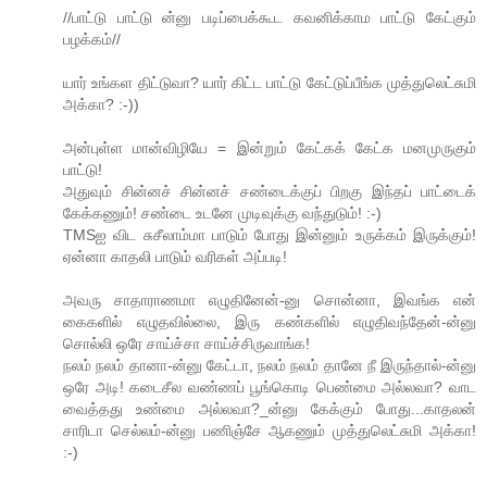
//பாட்டு பாட்டு ன்னு படிப்பைக்கூட கவனிக்காம பாட்டு கேட்கும்
பழக்கம்//
யார் உங்கள திட்டுவா? யார் கிட்ட பாட்டு கேட்டுப்பீங்க முத்துலெட்சுமி
அக்கா? :-))
அன்புள்ள மான்விழியே = இன்றும் கேட்கக் கேட்க மனமுருகும்
பாட்டு!
அதுவும் சின்னச் சின்னச் சண்டைக்குப் பிறகு இந்தப் பாட்டைக்
கேக்கணும்! சண்டை உடனே முடிவுக்கு வந்துடும்! :-)
TMSஐ விட சுசீலாம்மா பாடும் போது இன்னும் உருக்கம் இருக்கும்!
ஏன்னா காதலி பாடும் வரிகள் அப்படி!
அவரு சாதாராணமா எழுதினேன்-னு சொன்னா, இவங்க என்
கைகளில் எழுதவில்லை, இரு கண்களில் எழுதிவந்தேன்-ன்னு
சொல்லி ஒரே சாய்ச்சா சாய்ச்சிருவாங்க!
நலம் நலம் தானா-ன்னு கேட்டா, நலம் நலம் தானே நீ இருந்தால்-ன்னு
ஒரே அடி! கடைசீல வண்ணப் பூங்கொடி பெண்மை அல்லவா? வாட
வைத்தது உண்மை அல்லவா?_ன்னு கேக்கும் போது...காதலன்
சாரிடா செல்லம்-ன்னு பணிஞ்சே ஆகணும் முத்துலெட்சுமி அக்கா!
:-)