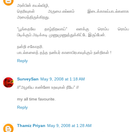
அன்பின் கயல்விழி,
தெரிவுகள் அருமை.எல்லாம் இடைக்காலப்பாடல்களாக
அமைந்திருக்கிறது.
"பூங்கதவே தாழ்திறவாய்" எனக்கு ரொம்ப ரொம்ப
பிடிக்கும்.அடிக்கடி முணுமுணுத்துக்கிட்டே இருப்பேன்.
நன்றி சகோதரி.
பாடல்களைத் தந்த நண்பர் கானாபிரபாவுக்கும் நன்றிகள் !
Reply
SurveySan
May 9, 2008 at 1:18 AM
//"அழகிய கண்ணே உறவுகள் நீயே" //
my all time favourite.
Reply
Thamiz Priyan
May 9, 2008 at 1:28 AM