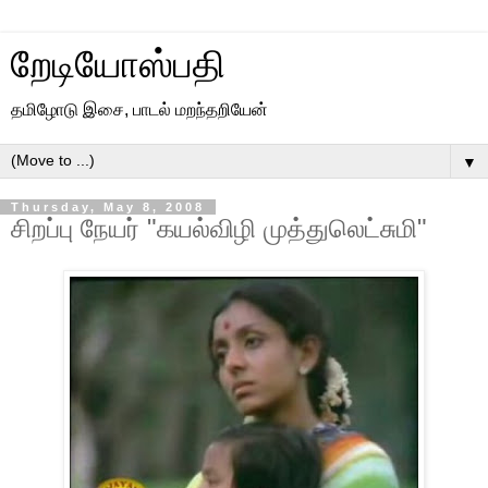
றேடியோஸ்பதி
தமிழோடு இசை, பாடல் மறந்தறியேன்
▼
Thursday, May 8, 2008
சிறப்பு நேயர் "கயல்விழி முத்துலெட்சுமி"