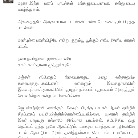
ஆகா..இந்த வாரப் பாடல்கள் உங்களுடையனவா. என்னுடைய
வாழ்த்துகள்.
அனைத்துமே அருமையான பாடல்கள். எல்லாமே எனக்கும் பிடித்த
பாடல்கள்.
அன்புள்ள மான்விழியே என்று குறும்பூ பூக்கும் எளிய இனிய காதல்
பாடல்.
நலம் நலம்தானா முல்லை மலரே
சுகம் சுகம்தானா முத்துச்சரமே
மஞ்சள் எப்போதும் நிலையானது.. மழை வந்தாலுமே
கரையாதது...கவியரசர் வரிகளும் இசைஞானியின்
இசையும்..எஸ்.ஜானகியின் குரலும் நம்மைப் புதுவுலகம் அழைத்துச்
செல்கின்றன என்றால் மிகையில்லை.
ஜெயச்சந்திரன் எனக்கும் மிகவும் பிடித்த பாடகர். இவர் தமிழில்
சிறப்பாகப் பயன்படுத்திக்கொள்ளப்படவில்லை. ஆனால் தமிழில்
இவர் பாடியது எல்லாமே சிறப்பான பாடல்கள். சமீபத்திய ஒரு
தெய்வம் தந்த பூவே ஆகட்ட்டும்....பழைய வசந்தகால நதிகளிலே
பாடல் ஆகட்டும். அவர் தனித்தன்மை கெடாமல் பாடியிருப்பார்.