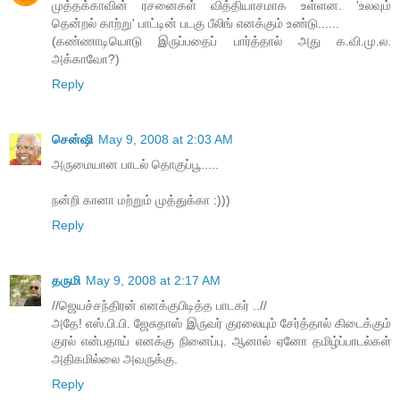
முத்தக்காவின் ரசனைகள் வித்தியாசமாக உள்ளன. 'உலவும்
தென்றல் காற்று' பாட்டின் படகு பீலிங் எனக்கும் உண்டு......
(கண்ணாடியொடு இருப்பதைப் பார்த்தால் அது க.வி.மு.ல.
அக்காவோ?)
Reply
சென்ஷி
May 9, 2008 at 2:03 AM
அருமையான பாடல் தொகுப்பூ.....
நன்றி கானா மற்றும் முத்துக்கா :)))
Reply
தருமி
May 9, 2008 at 2:17 AM
//ஜெயச்சந்திரன் எனக்குபிடித்த பாடகர் ..//
அதே! எஸ்.பி.பி. ஜேசுதாஸ் இருவர் குரலையும் சேர்த்தால் கிடைக்கும்
குரல் என்பதாய் எனக்கு நினைப்பு. ஆனால் ஏனோ தமிழ்ப்பாடல்கள்
அதிகமில்லை அவருக்கு.
Reply