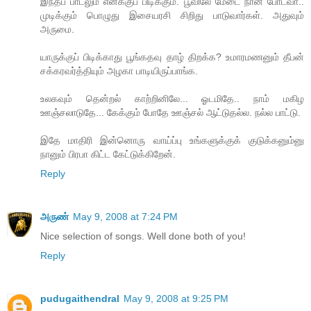
இந்தப் பாடலும் எனக்குப் பிடிக்கும். பூவிலே மேடை நான் போடவா..
முடிக்கும் பொழுது இசையரசி சிறிது பாடுவார்கள். அதுவும்
அருமை.
யாருக்குப் பிடிக்காது பூங்கதவு தாழ் திறக்க? உமாரமணனும் தீபன்
சக்கரவர்த்தியும் அழகா பாடியிருப்பாங்க.
உலகவும் தென்றல் காற்றினிலே... ஓடமிதே.. நாம் மகிழ
ஊஞ்சலாடுதே... கேக்கும் போதே ஊஞ்சல் ஆட்டுதல்ல. நல்ல பாட்டு.
இதே மாதிரி இன்னொரு வாய்ப்பு உங்களுக்குக் குடுக்கனும்னு
நானும் பிரபா கிட்ட கேட்டுக்கிறேன்.
Reply
அருண்
May 9, 2008 at 7:24 PM
Nice selection of songs. Well done both of you!
Reply
pudugaithendral
May 9, 2008 at 9:25 PM