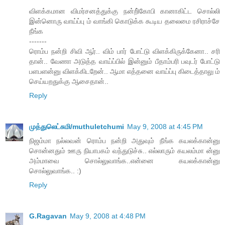
விளக்கமான விமர்சனத்துக்கு நன்றி்கோபி கானாகிட்ட சொல்லி
இன்னொரு வாய்ப்பு ம் வாங்கி கொடுக்க கூடிய தலைமை ரசிராச்சே
நீங்க
-------
ரொம்ப நன்றி சிவி ஆர்.. விம் பார் போட்டு விளக்கிருக்கேனா.. சரி
தான்.. வேணா அடுத்த வாய்ப்பில் இன்னும் பீதாம்பரி பவுடர் போட்டு
பளபளன்னு விளக்கிடறேன்.. ஆமா எத்தனை வாய்ப்பு கிடைத்தாலு ம்
செய்யறதுக்கு ஆசைதான்..
Reply
முத்துலெட்சுமி/muthuletchumi
May 9, 2008 at 4:45 PM
நிஜம்மா நல்லவன் ரொம்ப நன்றி அதுவும் நீங்க கயலக்கான்னு
சொன்னதும் ஊரு நியாபகம் வந்துடுச்சு.. எல்லாரும் கயலம்மா ன்னு
அம்மாவை சொல்லுவாங்க..என்னை கயலக்கான்னு
சொல்லுவாங்க.. :)
Reply
G.Ragavan
May 9, 2008 at 4:48 PM