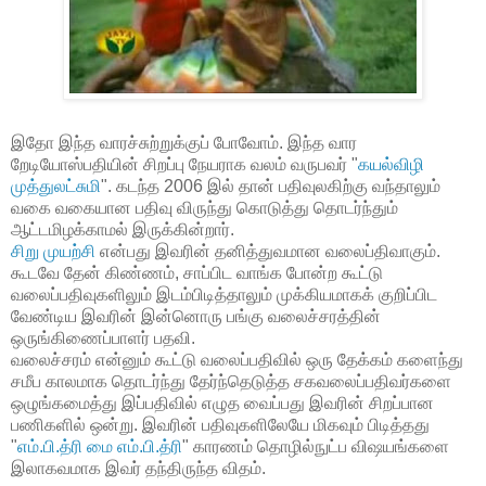
இதோ இந்த வாரச்சுற்றுக்குப் போவோம். இந்த வார
றேடியோஸ்பதியின் சிறப்பு நேயராக வலம் வருபவர் "
கயல்விழி
முத்துலட்சுமி
". கடந்த 2006 இல் தான் பதிவுலகிற்கு வந்தாலும்
வகை வகையான பதிவு விருந்து கொடுத்து தொடர்ந்தும்
ஆட்டமிழக்காமல் இருக்கின்றார்.
சிறு முயற்சி
என்பது இவரின் தனித்துவமான வலைப்திவாகும்.
கூடவே தேன் கிண்ணம், சாப்பிட வாங்க போன்ற கூட்டு
வலைப்பதிவுகளிலும் இடம்பிடித்தாலும் முக்கியமாகக் குறிப்பிட
வேண்டிய இவரின் இன்னொரு பங்கு வலைச்சரத்தின்
ஒருங்கிணைப்பாளர் பதவி.
வலைச்சரம் என்னும் கூட்டு வலைப்பதிவில் ஒரு தேக்கம் களைந்து
சமீப காலமாக தொடர்ந்து தேர்ந்தெடுத்த சகவலைப்பதிவர்களை
ஒழுங்கமைத்து இப்பதிவில் எழுத வைப்பது இவரின் சிறப்பான
பணிகளில் ஒன்று. இவரின் பதிவுகளிலேயே மிகவும் பிடித்தது
"
எம்.பி.த்ரி மை எம்.பி.த்ரி
" காரணம் தொழில்நுட்ப விஷயங்களை
இலாகவமாக இவர் தந்திருந்த விதம்.