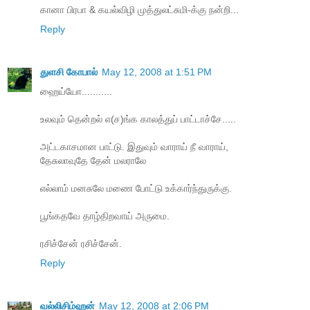
கானா பிரபா & கயல்விழி முத்துலட்சுமி-க்கு நன்றி...
Reply
துளசி கோபால்
May 12, 2008 at 1:51 PM
ஹைய்யோ...........
உலவும் தென்றல் எ(ச)ங்க காலத்துப் பாட்டாச்சே.....
அட்டகாசமான பாட்டு. இதுவும் வாராய் நீ வாராய்,
தேசுலாவுதே தேன் மலராலே
எல்லாம் மனசுலே மணை போட்டு உக்கார்ந்துருக்கு.
பூங்கதவே தாழ்திறவாய் அருமை.
ரசிச்சேன் ரசிச்சேன்.
Reply
வல்லிசிம்ஹன்
May 12, 2008 at 2:06 PM