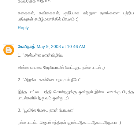
தந்திருந்த விதம்.\\
கதைகள், கவிதைகள், குறிப்பாக சுற்றுலா தளங்களை பற்றிய
பதிவுகள் தமிழ்மணத்தில் பிரபலம் ;)
Reply
கோபிநாத்
May 9, 2008 at 10:46 AM
1. "அன்புள்ள மான்விழியே
சின்ன வயசுல ரேடியோவில் கேட்டது...நல்ல பாடல் ;)
2. "அழகிய கண்ணே உறவுகள் நீயே"
இந்த பாட்டை பத்தி சொல்றதுக்கு ஒன்னும் இல்ல...எனக்கு பிடித்த
பாடல்களில் இதுவும் ஒன்று..;)
3. "பூவிலே மேடை நான் போடவா"
நல்ல பாடல்...ஜெயச்சந்திரன் குரல்..ஆகா...ஆகா..அருமை ;)