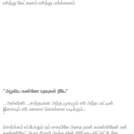
ரசித்து கேட்கலாம் ரசித்து பார்க்கலாம்
"அழகிய கண்ணே உறவுகள் நீயே"
.. அஸ்வினி ...சாந்தமான அந்த முகமும் சரி அந்த பாட்டின்
இசையும் சரி மனசை கொள்ளை யடிக்கும்..
"
சொர்க்கம் எப்போதும் நம் கையிலே அதை நான் காண்கிறேன் உன்
கண்ணிலே" ஆகா சிறுமி அஞ்சு வின் சிரிப்பை விட்டுட்டேனே...