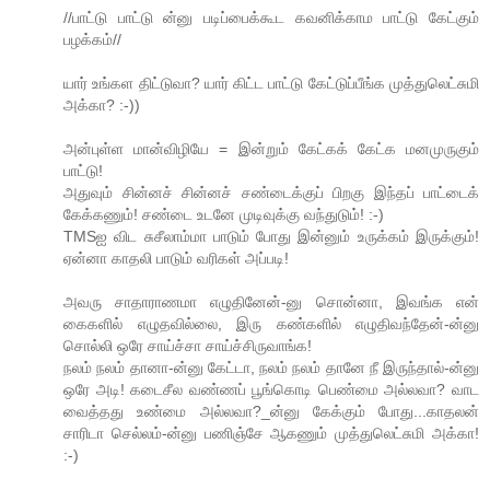
//பாட்டு பாட்டு ன்னு படிப்பைக்கூட கவனிக்காம பாட்டு கேட்கும்
பழக்கம்//
யார் உங்கள திட்டுவா? யார் கிட்ட பாட்டு கேட்டுப்பீங்க முத்துலெட்சுமி
அக்கா? :-))
அன்புள்ள மான்விழியே = இன்றும் கேட்கக் கேட்க மனமுருகும்
பாட்டு!
அதுவும் சின்னச் சின்னச் சண்டைக்குப் பிறகு இந்தப் பாட்டைக்
கேக்கணும்! சண்டை உடனே முடிவுக்கு வந்துடும்! :-)
TMSஐ விட சுசீலாம்மா பாடும் போது இன்னும் உருக்கம் இருக்கும்!
ஏன்னா காதலி பாடும் வரிகள் அப்படி!
அவரு சாதாராணமா எழுதினேன்-னு சொன்னா, இவங்க என்
கைகளில் எழுதவில்லை, இரு கண்களில் எழுதிவந்தேன்-ன்னு
சொல்லி ஒரே சாய்ச்சா சாய்ச்சிருவாங்க!
நலம் நலம் தானா-ன்னு கேட்டா, நலம் நலம் தானே நீ இருந்தால்-ன்னு
ஒரே அடி! கடைசீல வண்ணப் பூங்கொடி பெண்மை அல்லவா? வாட
வைத்தது உண்மை அல்லவா?_ன்னு கேக்கும் போது...காதலன்
சாரிடா செல்லம்-ன்னு பணிஞ்சே ஆகணும் முத்துலெட்சுமி அக்கா!
:-)