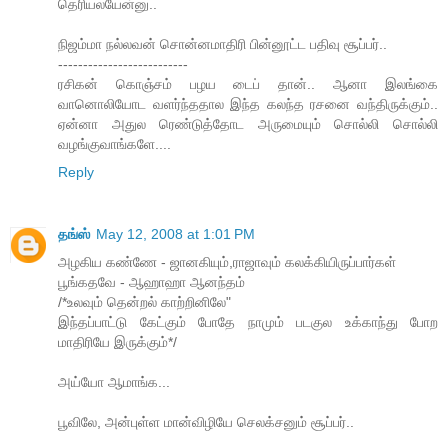
தெரியலயேன்னு..
நிஜம்மா நல்லவன் சொன்னமாதிரி பின்னூட்ட பதிவு சூப்பர்..
--------------------------
ரசிகன் கொஞ்சம் பழய டைப் தான்.. ஆனா இலங்கை
வானொலியோட வளர்ந்ததால இந்த கலந்த ரசனை வந்திருக்கும்..
ஏன்னா அதுல ரெண்டுத்தோட அருமையும் சொல்லி சொல்லி
வழங்குவாங்களே....
Reply
தங்ஸ்
May 12, 2008 at 1:01 PM
அழகிய கண்ணே - ஜானகியும்,ராஜாவும் கலக்கியிருப்பார்கள்
பூங்கதவே - ஆஹாஹா ஆனந்தம்
/*உலவும் தென்றல் காற்றினிலே"
இந்தப்பாட்டு கேட்கும் போதே நாமும் படகுல உக்காந்து போற
மாதிரியே இருக்கும்*/
அய்யோ ஆமாங்க...
பூவிலே, அன்புள்ள மான்விழியே செலக்சனும் சூப்பர்..