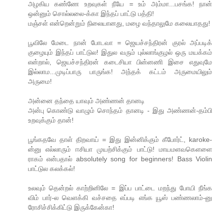
அழகிய கண்ணே உறவுகள் நீயே = உம் அம்மா...பசங்க! நான்
ஒன்னும் சொல்லலை-க்கா இந்தப் பாட்டு பத்தி!
மஞ்சள் என்றென்றும் நிலையானது, மழை வந்தாலுமே கலையாதது!
பூவிலே மேடை நான் போடவா = ஜெயச்சந்திரன் குரல் அப்படிக்
குழையும் இந்தப் பாட்டுல! இதுல வரும் புல்லாங்குழல் ஒரு மயக்கம்
என்றால், ஜெயச்சந்திரன் கடைசியா பின்னணி இசை எதுவுமே
இல்லாம...முடிப்பாரு பாருங்க! அந்தக் கட்டம் அருமையிலும்
அருமை!
அன்னை தந்தை யாவும் அண்ணன் தானடி
அன்பு கொண்டு வாழும் சொந்தம் தானடி - இது அண்ணன்-தம்பி
உறவுக்கும் தான்!
பூங்கதவே தாள் திறவாய் = இது இன்னிக்கும் கீபோர்ட், karoke-
ன்னு எல்லாரும் ஈசியா முயற்சிக்கும் பாட்டு! மாயமளவகெளளை
ராகம் என்பதால் absolutely song for beginners! Bass Violin
பாட்டுல கலக்கல்!
உலவும் தென்றல் காற்றினிலே = இப்ப பாட்டை மறந்து போயி நீங்க
விம் பார்-ல வெளக்கி வச்சதை எப்படி எங்க யூஸ் பண்ணலாம்-னு
ரோசிச்சிக்கிட்டு இருக்கேன்கா!