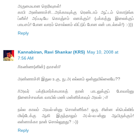
அருமையான தெரிவுகள்!
காபி அண்ணாச்சி...அக்காவுக்கு ரெண்டாம் ஆட்டம் கொடுங்க
ப்ளீஸ்! அப்படியே கொஞ்சம் எனக்கும்! (பக்கத்து இலைக்குப்
பாயசம்! போன வாரம் சொல்லாம் விட்டுப் போன என் பாடல்கள்!) :-)))
Reply
Kannabiran, Ravi Shankar (KRS)
May 10, 2008 at
7:56 AM
//கண்ண(னின்) தாசன்//
அண்ணாச்சி இதுல உ.கு, நு.அ எல்லாம் ஒன்னுமில்லையே??
//அவர் பக்திமார்க்கமாகத் தான் பாடலுக்குப் போவார்னு
நினைச்சவங்க வாயில் மண் மன்னிக்கவும் அவல் ;-//
நல்ல காலம் அவல்-ன்னு சொன்னீங்க! ஒரு சின்ன ஸ்பெல்லிங்
மிஷ்டேக்கு ஆகி இருந்தாலும் அ-ல்-வ-ன்னு ஆயிருக்கும்!
என்னாக்கா நான் சொல்லுறது? :-))
Reply