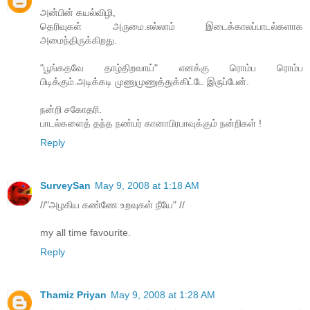
அன்பின் கயல்விழி,
தெரிவுகள் அருமை.எல்லாம் இடைக்காலப்பாடல்களாக
அமைந்திருக்கிறது.
"பூங்கதவே தாழ்திறவாய்" எனக்கு ரொம்ப ரொம்ப
பிடிக்கும்.அடிக்கடி முணுமுணுத்துக்கிட்டே இருப்பேன்.
நன்றி சகோதரி.
பாடல்களைத் தந்த நண்பர் கானாபிரபாவுக்கும் நன்றிகள் !
Reply
SurveySan
May 9, 2008 at 1:18 AM
//"அழகிய கண்ணே உறவுகள் நீயே" //
my all time favourite.
Reply
Thamiz Priyan
May 9, 2008 at 1:28 AM